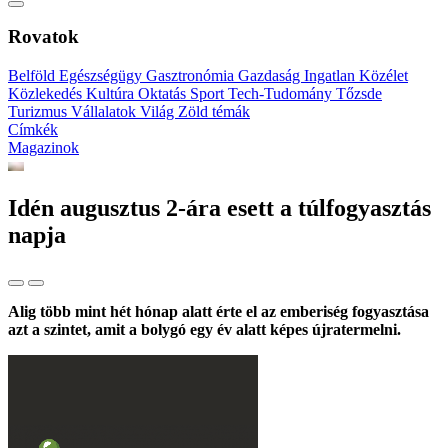
Rovatok
Belföld
Egészségügy
Gasztronómia
Gazdaság
Ingatlan
Közélet
Közlekedés
Kultúra
Oktatás
Sport
Tech-Tudomány
Tőzsde
Turizmus
Vállalatok
Világ
Zöld témák
Címkék
Magazinok
Idén augusztus 2-ára esett a túlfogyasztás
napja
Alig több mint hét hónap alatt érte el az emberiség fogyasztása
azt a szintet, amit a bolygó egy év alatt képes újratermelni.