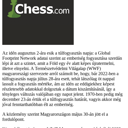
Az idén augusztus 2-ára esik a túlfogyasztás napja: a Global
Footprint Network adatai szerint az emberiség fogyasztása szerdán
lépi át azt a szintet, amit a Föld egy év alatt képes újratermelni,
illetve elnyelni. A Természetvédelmi Világalap (WWF)
magyarországi szervezete arról számolt be, hogy, bár 2022-ben a
túlfogyasztás napja július 28-ára esett, tehát látszólag öt nappal
lassult a fogyasztás mértéke, ám az idén az eddigiekhez képest
részletesebb adatokkal dolgoztak a dátum kiszámításánál, így a
tényleges változás valójában egy napot jelent. 1970-ben pedig még
december 23-án értük el a túlfogyasztás határát, vagyis akkor még
jóval fenntarthatóbban élt az emberiség.
A közlemény szerint Magyarországon május 30-án jött el a
fordulópont.