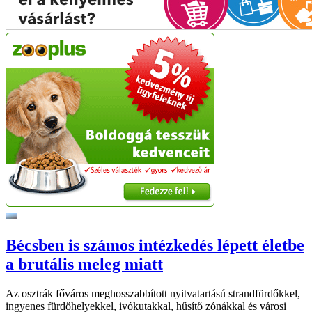
Bécsben is számos intézkedés lépett életbe
a brutális meleg miatt
Az osztrák főváros meghosszabbított nyitvatartású strandfürdőkkel,
ingyenes fürdőhelyekkel, ivókutakkal, hűsítő zónákkal és városi