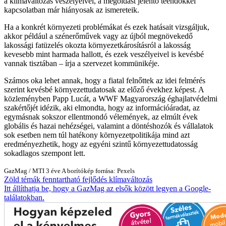
a klímaváltozás veszélyeivel, a megoldást jelentő teendőkkel
kapcsolatban már hiányosak az ismereteik.
Ha a konkrét környezeti problémákat és ezek hatásait vizsgáljuk,
akkor például a szénerőművek vagy az újból megnövekedő
lakossági fatüzelés okozta környezetkárosításról a lakosság
kevesebb mint harmada hallott, és ezek veszélyeivel is kevésbé
vannak tisztában – írja a szervezet kommünikéje.
Számos oka lehet annak, hogy a fiatal felnőttek az idei felmérés
szerint kevésbé környezettudatosak az előző évekhez képest. A
közleményben Papp Lucát, a WWF Magyarország éghajlatvédelmi
szakértőjét idézik, aki elmondta, hogy az információáradat, az
egymásnak sokszor ellentmondó vélemények, az elmúlt évek
globális és hazai nehézségei, valamint a döntéshozók és vállalatok
sok esetben nem túl hatékony környezetpolitikája mind azt
eredményezhetik, hogy az egyéni szintű környezettudatosság
sokadlagos szempont lett.
GazMag
/
MTI
3 éve
A borítókép forrása: Pexels
Zöld témák
fenntartható fejlődés
klímaváltozás
Itt állíthatja be, hogy a GazMag az elsők között legyen a Google-
találatokban.