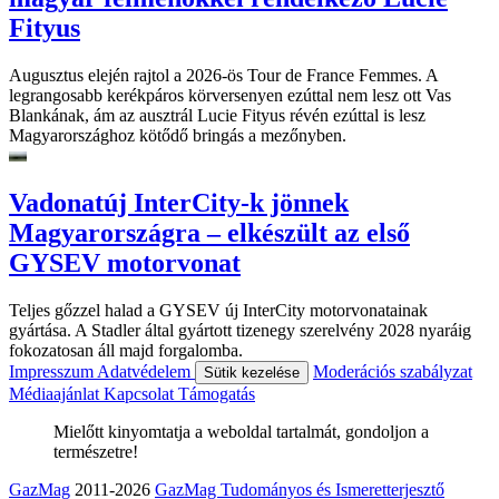
Fityus
Augusztus elején rajtol a 2026-ös Tour de France Femmes. A
legrangosabb kerékpáros körversenyen ezúttal nem lesz ott Vas
Blankának, ám az ausztrál Lucie Fityus révén ezúttal is lesz
Magyarországhoz kötődő bringás a mezőnyben.
Vadonatúj InterCity-k jönnek
Magyarországra – elkészült az első
GYSEV motorvonat
Teljes gőzzel halad a GYSEV új InterCity motorvonatainak
gyártása. A Stadler által gyártott tizenegy szerelvény 2028 nyaráig
fokozatosan áll majd forgalomba.
Impresszum
Adatvédelem
Moderációs szabályzat
Sütik kezelése
Médiaajánlat
Kapcsolat
Támogatás
Mielőtt kinyomtatja a weboldal tartalmát, gondoljon a
természetre!
GazMag
2011-2026
GazMag Tudományos és Ismeretterjesztő