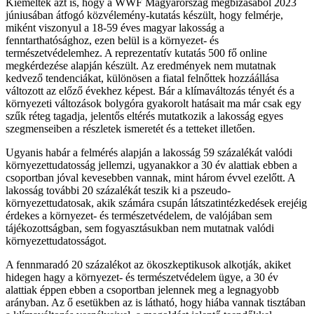
Kiemelték azt is, hogy a WWF Magyarország megbízásából 2023
júniusában átfogó közvélemény-kutatás készült, hogy felmérje,
miként viszonyul a 18-59 éves magyar lakosság a
fenntarthatósághoz, ezen belül is a környezet- és
természetvédelemhez. A reprezentatív kutatás 500 fő online
megkérdezése alapján készült. Az eredmények nem mutatnak
kedvező tendenciákat, különösen a fiatal felnőttek hozzáállása
változott az előző évekhez képest. Bár a klímaváltozás tényét és a
környezeti változások bolygóra gyakorolt hatásait ma már csak egy
szűk réteg tagadja, jelentős eltérés mutatkozik a lakosság egyes
szegmenseiben a részletek ismeretét és a tetteket illetően.
Ugyanis habár a felmérés alapján a lakosság 59 százalékát valódi
környezettudatosság jellemzi, ugyanakkor a 30 év alattiak ebben a
csoportban jóval kevesebben vannak, mint három évvel ezelőtt. A
lakosság további 20 százalékát teszik ki a pszeudo-
környezettudatosak, akik számára csupán látszatintézkedések erejéig
érdekes a környezet- és természetvédelem, de valójában sem
tájékozottságban, sem fogyasztásukban nem mutatnak valódi
környezettudatosságot.
A fennmaradó 20 százalékot az ökoszkeptikusok alkotják, akiket
hidegen hagy a környezet- és természetvédelem ügye, a 30 év
alattiak éppen ebben a csoportban jelennek meg a legnagyobb
arányban. Az ő esetükben az is látható, hogy hiába vannak tisztában