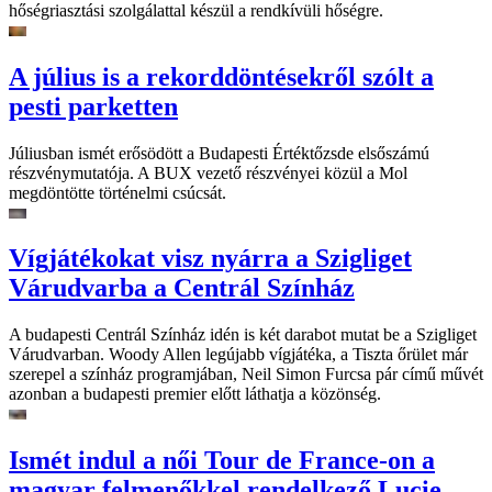
hőségriasztási szolgálattal készül a rendkívüli hőségre.
A július is a rekorddöntésekről szólt a
pesti parketten
Júliusban ismét erősödött a Budapesti Értéktőzsde elsőszámú
részvénymutatója. A BUX vezető részvényei közül a Mol
megdöntötte történelmi csúcsát.
Vígjátékokat visz nyárra a Szigliget
Várudvarba a Centrál Színház
A budapesti Centrál Színház idén is két darabot mutat be a Szigliget
Várudvarban. Woody Allen legújabb vígjátéka, a Tiszta őrület már
szerepel a színház programjában, Neil Simon Furcsa pár című művét
azonban a budapesti premier előtt láthatja a közönség.
Ismét indul a női Tour de France-on a
magyar felmenőkkel rendelkező Lucie