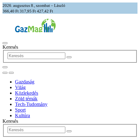
2026. augusztus 8., szombat – László
366,40 Ft
317,95 Ft
427,42 Ft
Keresés
Gazdaság
Világ
Közlekedés
Zöld témák
Tech-Tudomány
Sport
Kultúra
Keresés