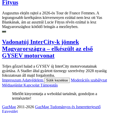
Fityus
Augusztus elején rajtol a 2026-ös Tour de France Femmes. A
legrangosabb kerékpáros körversenyen ezúttal nem lesz ott Vas
Blankának, ám az ausztrál Lucie Fityus révén ezúttal is lesz
Magyarországhoz kötődő bringás a mezőnyben.
Vadonatúj InterCity-k jönnek
Magyarországra – elkészült az első
GYSEV motorvonat
Teljes gőzzel halad a GYSEV új InterCity motorvonatainak
gyártása. A Stadler által gyártott tizenegy szerelvény 2028 nyaráig
fokozatosan áll majd forgalomba.
Impresszum
Adatvédelem
Moderációs szabályzat
Sütik kezelése
Médiaajánlat
Kapcsolat
Támogatás
Mielőtt kinyomtatja a weboldal tartalmát, gondoljon a
természetre!
GazMag
2011-2026
GazMag Tudományos és Ismeretterjesztő
Egyesület