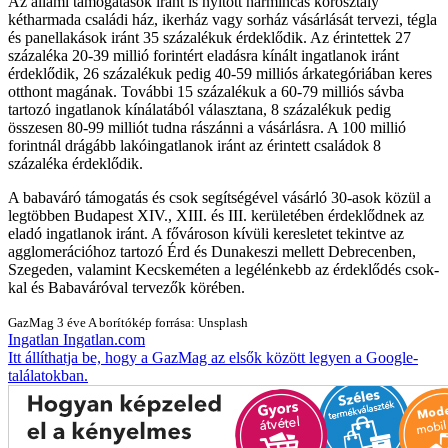
Az állami támogatások iránt is nyitott harmincas korosztály
kétharmada családi ház, ikerház vagy sorház vásárlását tervezi, tégla
és panellakások iránt 35 százalékuk érdeklődik. Az érintettek 27
százaléka 20-39 millió forintért eladásra kínált ingatlanok iránt
érdeklődik, 26 százalékuk pedig 40-59 milliós árkategóriában keres
otthont magának. További 15 százalékuk a 60-79 milliós sávba
tartozó ingatlanok kínálatából választana, 8 százalékuk pedig
összesen 80-99 milliót tudna rászánni a vásárlásra. A 100 millió
forintnál drágább lakóingatlanok iránt az érintett családok 8
százaléka érdeklődik.
A babaváró támogatás és csok segítségével vásárló 30-asok közül a
legtöbben Budapest XIV., XIII. és III. kerületében érdeklődnek az
eladó ingatlanok iránt. A fővároson kívüli keresletet tekintve az
agglomerációhoz tartozó Érd és Dunakeszi mellett Debrecenben,
Szegeden, valamint Kecskeméten a legélénkebb az érdeklődés csok-
kal és Babaváróval tervezők körében.
GazMag
3 éve
A borítókép forrása: Unsplash
Ingatlan
Ingatlan.com
Itt állíthatja be, hogy a GazMag az elsők között legyen a Google-
találatokban.