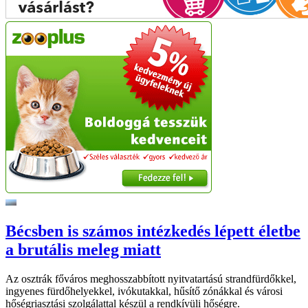
Bécsben is számos intézkedés lépett életbe
a brutális meleg miatt
Az osztrák főváros meghosszabbított nyitvatartású strandfürdőkkel,
ingyenes fürdőhelyekkel, ivókutakkal, hűsítő zónákkal és városi
hőségriasztási szolgálattal készül a rendkívüli hőségre.