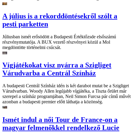
A július is a rekorddöntésekről szólt a
pesti parketten
Júliusban ismét erősödött a Budapesti Értéktőzsde elsőszámú
részvénymutatója. A BUX vezető részvényei közül a Mol
megdöntötte történelmi csúcsát.
Vígjátékokat visz nyárra a Szigliget
Várudvarba a Centrál Színház
A budapesti Centrál Színház idén is két darabot mutat be a Szigliget
Várudvarban. Woody Allen legújabb vígjátéka, a Tiszta őrület már
szerepel a színház programjában, Neil Simon Furcsa pár című művét
azonban a budapesti premier előtt láthatja a közönség.
Ismét indul a női Tour de France-on a
magyar felmenőkkel rendelkező Lucie