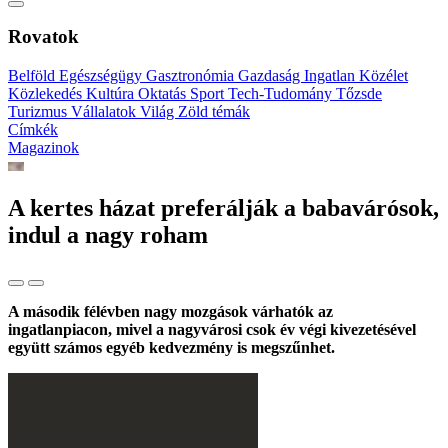
Rovatok
Belföld
Egészségügy
Gasztronómia
Gazdaság
Ingatlan
Közélet
Közlekedés
Kultúra
Oktatás
Sport
Tech-Tudomány
Tőzsde
Turizmus
Vállalatok
Világ
Zöld témák
Címkék
Magazinok
A kertes házat preferálják a babavárósok,
indul a nagy roham
A második félévben nagy mozgások várhatók az
ingatlanpiacon, mivel a nagyvárosi csok év végi kivezetésével
együtt számos egyéb kedvezmény is megszűnhet.