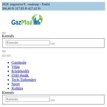
2026. augusztus 9., vasárnap – Emőd
366,40 Ft
317,95 Ft
427,42 Ft
Keresés
Gazdaság
Világ
Közlekedés
Zöld témák
Tech-Tudomány
Sport
Kultúra
Keresés