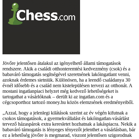
Jövőre jelentősen átalakul az igényelhető állami támogatások
rendszere. Akik a családi otthonteremtési kedvezmény (csok) és a
babaváró támogatás segítségével szeretnének lakóingatlant venni,
azoknak érdemes sietniük. Különösen, ha a leendő családanya 30
évnél idősebb és a család nem kistelepülésen tervezi az otthonát. A
mostani ingatlanpiaci helyzet még kedvező lehetőségeket is
tartogathat a vásárlóknak – derült ki az ingatlan.com és a
cégcsoporthoz tartozó money.hu közös elemzsének eredményeiből.
Azzal, hogy a jelenlegi kilátások szerint az év végén kifutnak a
csokos támogatások, a gyermekvállalást és lakóingatlan-vásárlást
tervező házaspárok extra keresletet hozhatnak a lakáspiacra. Nekik a
babaváró támogatás is lényeges tényezőt jelenthet a vásárlásban, bár
ez a lehetőség jövőre is megmarad, viszont jelentősen szigorodnak