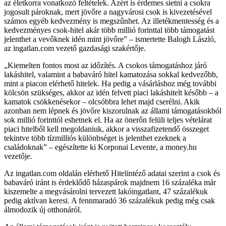
az életkorra vonatkozó feltételek. Azért is érdemes sietni a csokra
jogosult pároknak, mert jövőre a nagyvárosi csok is kivezetésével
számos egyéb kedvezmény is megszűnhet. Az illetékmentesség és a
kedvezményes csok-hitel akár több millió forinttal több támogatást
jelenthet a vevőknek idén mint jövőre
– ismertette Balogh László,
az ingatlan.com vezető gazdasági szakértője.
Kiemelten fontos most az időzítés. A csokos támogatáshoz járó
lakáshitel, valamint a babaváró hitel kamatozása sokkal kedvezőbb,
mint a piacon elérhető hitelek. Ha pedig a vásárláshoz még további
kölcsön szükséges, akkor az idén felvett piaci lakáshitelt később – a
kamatok csökkenésekor – olcsóbbra lehet majd cserélni. Akik
azonban nem lépnek és jövőre kiszorulnak az állami támogatásokból
sok millió forinttól eshetnek el. Ha az önerőn felüli teljes vételárat
piaci hitelből kell megoldaniuk, akkor a visszafizetendő összeget
tekintve több tízmilliós különbséget is jelenthet ezeknek a
családoknak
– egészítette ki Korponai Levente, a money.hu
vezetője.
Az ingatlan.com oldalán elérhető Hitelintéző adatai szerint a csok és
babaváró iránt is érdeklődő házaspárok majdnem 16 százaléka már
kiszemelte a megvásárolni tervezett lakóingatlant, 47 százalékuk
pedig aktívan keresi. A fennmaradó 36 százalékuk pedig még csak
álmodozik új otthonáról.