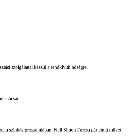
tási szolgálattal készül a rendkívüli hőségre.
i csúcsát.
repel a színház programjában, Neil Simon Furcsa pár című művét