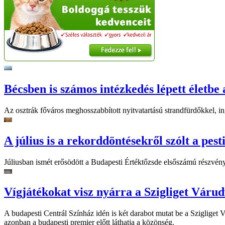
Bécsben is számos intézkedés lépett életbe 
Az osztrák főváros meghosszabbított nyitvatartású strandfürdőkkel, ing
A július is a rekorddöntésekről szólt a pest
Júliusban ismét erősödött a Budapesti Értéktőzsde elsőszámú részvén
Vígjátékokat visz nyárra a Szigliget Váru
A budapesti Centrál Színház idén is két darabot mutat be a Szigliget
azonban a budapesti premier előtt láthatja a közönség.