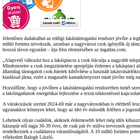
Jelentősen átalakulhat az eddigi lakástámogatási rendszer jövőre a l
millió forintra növekszik, azonban a nagyvárosi csok igénylők új tám
hosszú távon egyaránt – írja friss elemzésében az ingatlan.com.
Alapvető változást hoz a lakáspiacra a csok búcsúja a nagyobb telep
Mindenesetre a csok megszüntetése apropóján érdemes a lakáspiaci ala
államilag támogatott csok-hitelek kibővítése a használt lakásvásárlók
kiadással járna, ezért a magasabb kamatkörnyezet miatt jövőre még n
Hozzáfűzte, hogy a jövőben a lakástámogatási rendszerben ismét szere
a lakóingatlanok energetikai fejlesztése a rezsicsökkentéssel kapcsolat
A várakozások szerint 2024-től már a nagyvárosokban is elérhető lesz
ugyanakkor könnyen lehet, hogy az idei év második felében a jogosul
Lehetnek olyan családok, akiknek érdemesebb lehet még idén kihasznál
házaspár női tagja 30-39 éves, de csak pár év múlva terveznek gyerme
rendelkeznek a családanya várandósságáról. A 10 millió forintos pot
vélekedett Balogh László.