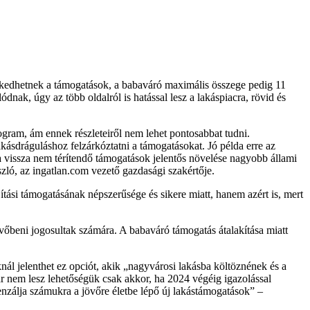
melkedhetnek a támogatások, a babaváró maximális összege pedig 11
ak, úgy az több oldalról is hatással lesz a lakáspiacra, rövid és
ogram, ám ennek részleteiről nem lehet pontosabbat tudni.
kásdráguláshoz felzárkóztatni a támogatásokat. Jó példa erre az
 a vissza nem térítendő támogatások jelentős növelése nagyobb állami
szló, az ingatlan.com vezető gazdasági szakértője.
tási támogatásának népszerűsége és sikere miatt, hanem azért is, mert
vőbeni jogosultak számára. A babaváró támogatás átalakítása miatt
ál jelenthet ez opciót, akik
nagyvárosi lakásba költöznének és a
r nem lesz lehetőségük csak akkor, ha 2024 végéig igazolással
nzálja számukra a jövőre életbe lépő új lakástámogatások
–