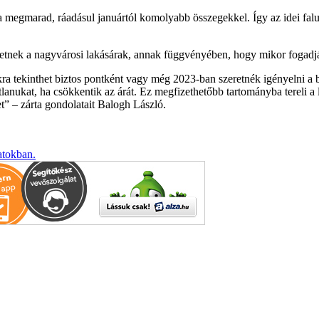
rma megmarad, ráadásul januártól komolyabb összegekkel. Így az idei fa
tnek a nagyvárosi lakásárak, annak függvényében, hogy mikor fogadják 
ra tekinthet biztos pontként vagy még 2023-ban szeretnék igényelni a 
anukat, ha csökkentik az árát. Ez megfizethetőbb tartományba tereli a 
t
– zárta gondolatait Balogh László.
atokban.