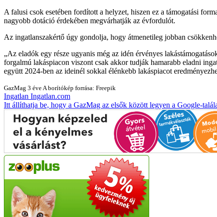
A falusi csok esetében fordított a helyzet, hiszen ez a támogatási fo
nagyobb dotáció érdekében megvárhatják az évfordulót.
Az ingatlanszakértő úgy gondolja, hogy átmenetileg jobban csökkenhe
Az eladók egy része ugyanis még az idén érvényes lakástámogatások
forgalmú lakáspiacon viszont csak akkor tudják hamarabb eladni ingatl
együtt 2024-ben az ideinél sokkal élénkebb lakáspiacot eredményezhe
GazMag
3 éve
A borítókép forrása: Freepik
Ingatlan
Ingatlan.com
Itt állíthatja be, hogy a GazMag az elsők között legyen a Google-talál