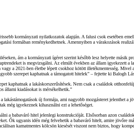
egfrissebb kormányzati nyilatkozatok alapján. A falusi csok esetében e
ogatási formában reménykedhetnek. Amennyiben a várakozások realizálódn
üléseken, ám a kormányzati ígéret szerint később lesz helyette másik pr
ptrendeket is megvizsgálni. Az elmúlt években az állam igyekezett a la
ra vagy a 2021-ben életbe lépett csokhoz kötött illetékmentesség. Mivel
agyobb szerepet kaphatnak a támogatott hitelek
– fejtette ki Balogh Lá
pet kaphatnak a lakáskorszerűsítések. Nem csak a családok otthonfelújí
os állami kiadásokat is mérsékelhetik.”
 a lakástámogatások új formája, ami nagyobb mozgásteret jelenthet a jö
tak még igyekeznek kihasználni ezt a lehetőséget.
ni a babaváró hitel jelenlegi konstrukcióját. Elsősorban azon családokn
ket. Ők ugyanis idén még felvehetik a babaváró hitelt, amire jövőre má
enciálisan kamatmentes kölcsön kiesését viszont nem biztos, hogy kompe