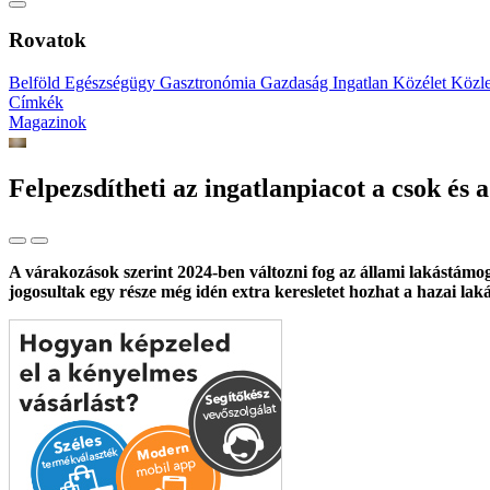
Rovatok
Belföld
Egészségügy
Gasztronómia
Gazdaság
Ingatlan
Közélet
Közl
Címkék
Magazinok
Felpezsdítheti az ingatlanpiacot a csok és 
A várakozások szerint 2024-ben változni fog az állami lakástámoga
jogosultak egy része még idén extra keresletet hozhat a hazai lak