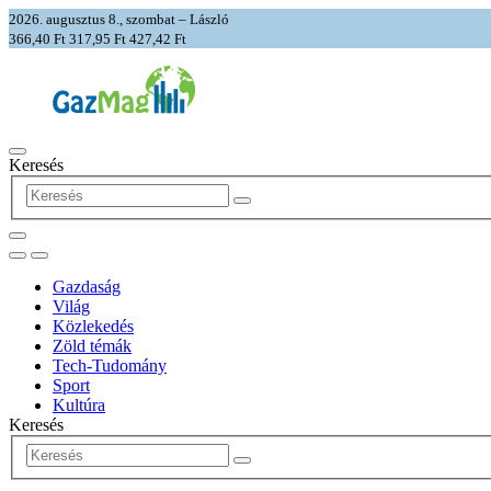
2026. augusztus 8., szombat – László
366,40 Ft
317,95 Ft
427,42 Ft
Keresés
Gazdaság
Világ
Közlekedés
Zöld témák
Tech-Tudomány
Sport
Kultúra
Keresés