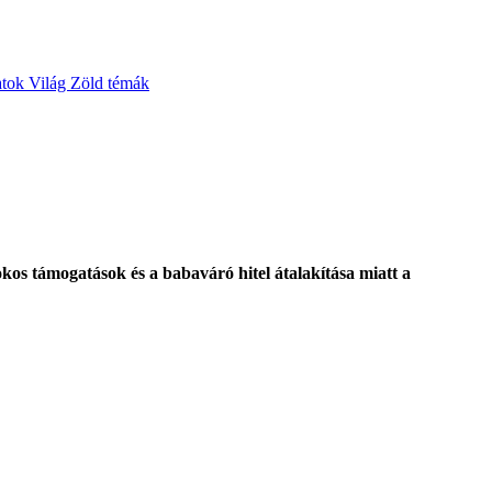
atok
Világ
Zöld témák
okos támogatások és a babaváró hitel átalakítása miatt a