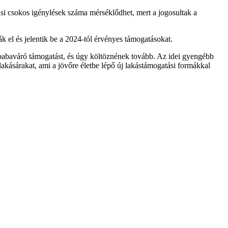
lusi csokos igénylések száma mérséklődhet, mert a jogosultak a
el és jelentik be a 2024-tól érvényes támogatásokat.
babaváró támogatást, és úgy költöznének tovább. Az idei gyengébb
lakásárakat, ami a jövőre életbe lépő új lakástámogatási formákkal