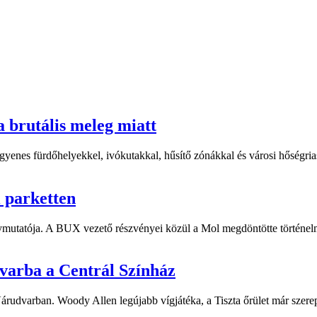
a brutális meleg miatt
yenes fürdőhelyekkel, ivókutakkal, hűsítő zónákkal és városi hőségriasz
i parketten
ymutatója. A BUX vezető részvényei közül a Mol megdöntötte történelm
dvarba a Centrál Színház
 Várudvarban. Woody Allen legújabb vígjátéka, a Tiszta őrület már sze