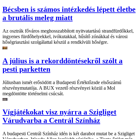
Bécsben is számos intézkedés lépett életbe
a brutális meleg miatt
Az osztrák főváros meghosszabbított nyitvatartású strandfürdőkkel,
ingyenes fürdőhelyekkel, ivókutakkal, hűsítő zónákkal és városi
hőségriasztási szolgálattal készül a rendkívüli hőségre.
A július is a rekorddöntésekről szólt a
pesti parketten
Júliusban ismét erősödött a Budapesti Értéktőzsde elsőszámú
részvénymutatója. A BUX vezető részvényei közül a Mol
megdöntötte történelmi csúcsát.
Vígjátékokat visz nyárra a Szigliget
Várudvarba a Centrál Színház
A budapesti Centrál Színház idén is két darabot mutat be a Szigliget