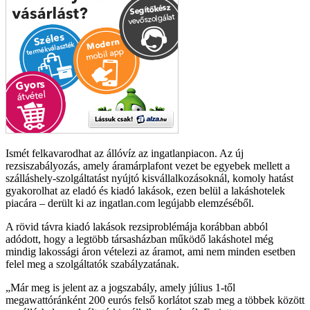
Ismét felkavarodhat az állóvíz az ingatlanpiacon. Az új
rezsiszabályozás, amely áramárplafont vezet be egyebek mellett a
szálláshely-szolgáltatást nyújtó kisvállalkozásoknál, komoly hatást
gyakorolhat az eladó és kiadó lakások, ezen belül a lakáshotelek
piacára – derült ki az ingatlan.com legújabb elemzéséből.
A rövid távra kiadó lakások rezsiproblémája korábban abból
adódott, hogy a legtöbb társasházban működő lakáshotel még
mindig lakossági áron vételezi az áramot, ami nem minden esetben
felel meg a szolgáltatók szabályzatának.
Már meg is jelent az a jogszabály, amely július 1-től
megawattóránként 200 eurós felső korlátot szab meg a többek között