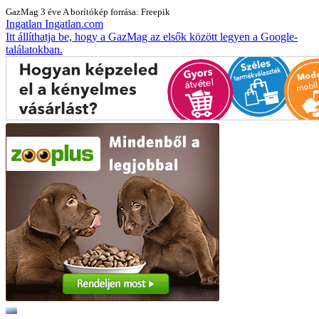
GazMag
3 éve
A borítókép forrása: Freepik
Ingatlan
Ingatlan.com
Itt állíthatja be, hogy a GazMag az elsők között legyen a Google-
találatokban.