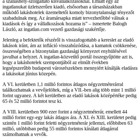
a szálláshely-szolgáltató kisvállalkozásoknál. Emiatt egy az
ingatlanukat üzletszerűen kiadó, elsősorban a társasházakban
működő lakáshotelek üzemeltetői komoly bizonytalansági tényezőt
szabadulnak meg. Az áramársapka miatt tervezhetőbbé válnak a
kiadások és így a vállalkozások hozama is
– ismertette Balogh
László, az ingatlan.com vezető gazdasági szakértője.
Jelenleg a befektetők részéről is visszafogottabb a kereslet az eladó
lakások iránt, ám az infláció visszahúzódása, a kamatok csökkenése,
összességében a bizonytalan gazdasági környezet enyhülésével
javulhat a helyzet. A ingatlan-közvetítő portál összegyűjtötte azt is,
hogy a lakáshotelek szempontjából az elmúlt években
legnépszerűbb budapesti városrészekben mennyiért kínálják eladásra
a lakásokat június közepén.
A VI. kerületben 1,1 millió forintos átlagos négyzetméterárral
találkozhatnak a vevőjelöltek, míg a VII.-ben alig több mint 1 millió
forint ugyanez. A két kerületben az eladó lakások középértéke pedig
65 és 52 millió forintot tesz ki.
A VIII. kerületben 900 ezer forint a négyzetméterár, emellett 44
millió forint egy-egy lakás átlagos ára. A XI. és XIII. kerületet pedig
szintén 1 millió forint feletti négyzetméterár jellemzi, előbbiben 63
millió, utóbbiban pedig 55 millió forintos kínálati átlagárral
számolhatnak a vevők.