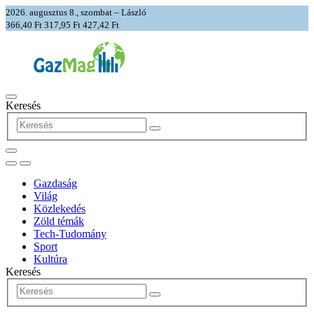
2026. augusztus 8., szombat – László
366,40 Ft
317,95 Ft
427,42 Ft
Keresés
Gazdaság
Világ
Közlekedés
Zöld témák
Tech-Tudomány
Sport
Kultúra
Keresés