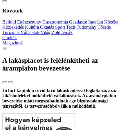
Rovatok
Belföld
Egészségügy
Gasztronómia
Gazdaság
Ingatlan
Közélet
Közlekedés
Kultúra
Oktatás
Sport
Tech-Tudomány
Tőzsde
Turizmus
Vállalatok
Világ
Zöld témák
Címkék
Magazinok
A lakáspiacot is felélénkítheti az
áramplafon bevezetése
Jó hírt kaptak a rövid távú lakáskiadással foglalkozó, azaz
lakáshoteleket működtető vállalkozások. Az áramárplafon
bevezetése miatt megszabadulnak egy bizonytalansági
tényezőtől, és tervezhetőbbé válik a működésük.