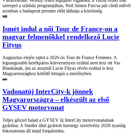
Várudvarban. Woody Allen legújabb vígjátéka, a Tiszta őrület már
szerepel a színház programjában, Neil Simon Furcsa pár című művét
azonban a budapesti premier előtt láthatja a közönség.
Ismét indul a női Tour de France-on a
magyar felmenőkkel rendelkező Lucie
Fityus
Augusztus elején rajtol a 2026-ös Tour de France Femmes. A
legrangosabb kerékpáros körversenyen ezúttal nem lesz ott Vas
Blankának, ám az ausztrál Lucie Fityus révén ezúttal is lesz
Magyarországhoz kötődő bringás a mezőnyben.
Vadonatúj InterCity-k jönnek
Magyarországra – elkészült az első
GYSEV motorvonat
Teljes gőzzel halad a GYSEV új InterCity motorvonatainak
gyártása. A Stadler által gyártott tizenegy szerelvény 2028 nyaráig
fokozatosan áll majd forgalomba.