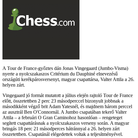
A Tour de France-győztes dán Jonas Vingegaard (Jumbo-Visma)
nyerte a nyolcszakaszos Critérium du Dauphiné elnevezésű
országúti kerékpárosversenyt, magyar csapattársa, Valter Attila a 26.
helyen zárt.
Vingegaard jó formát mutatott a július elején rajtoló Tour de France
előtt, összetettben 2 perc 23 másodperccel bizonyult jobbnak a
másodikként végző brit Adam Yatesnél, és majdnem három perccel
az ausztrál Ben O'Connornál. A Jumbo csapatában tekerő Valter
Attila – a februári O Gran Caminohoz hasonlóan – rengeteget
segített csapattárásnak a nyolcszakaszos verseny során. A magyar
bringás 18 perc 21 másodperces hátránnyal a 26. helyen zárt
összetettben. Csapatánál elégedettek voltak a teljesítményével.