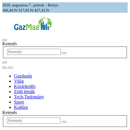
2026. augusztus 7., péntek – Ibolya
366,40 Ft
317,95 Ft
427,42 Ft
Keresés
Gazdaság
Világ
Közlekedés
Zöld témák
Tech-Tudomány
Sport
Kultúra
Keresés