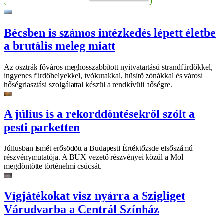
Bécsben is számos intézkedés lépett életbe
a brutális meleg miatt
Az osztrák főváros meghosszabbított nyitvatartású strandfürdőkkel,
ingyenes fürdőhelyekkel, ivókutakkal, hűsítő zónákkal és városi
hőségriasztási szolgálattal készül a rendkívüli hőségre.
A július is a rekorddöntésekről szólt a
pesti parketten
Júliusban ismét erősödött a Budapesti Értéktőzsde elsőszámú
részvénymutatója. A BUX vezető részvényei közül a Mol
megdöntötte történelmi csúcsát.
Vígjátékokat visz nyárra a Szigliget
Várudvarba a Centrál Színház