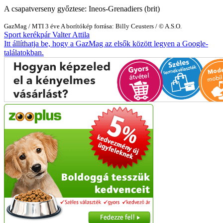
A csapatverseny győztese: Ineos-Grenadiers (brit)
GazMag
/
MTI
3 éve
A borítókép forrása: Billy Ceusters / © A.S.O.
Sport
kerékpár
Valter Attila
Itt állíthatja be, hogy a GazMag az elsők között legyen a Google-
találatokban.