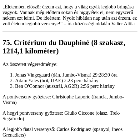
Életemben először érzem azt, hogy a világ egyik legjobb bringása
vagyok. Vannak még előttem sokan és higgyétek el, nem egyszerű
nekem ezt leírni. De ideértem. Nyolc hibátlan nap után azt érzem, ez
volt életem legjobb versenye!
– írta közösségi oldalán Valter Attila.
75. Critérium du Dauphiné (8 szakasz,
1214,1 kilométer)
Az összetett végeredménye:
Jonas Vingegaard (dán, Jumbo-Visma) 29:28:39 óra
Adam Yates (brit, UAE) 2:23 perc hátrány
Ben O'Connor (ausztrál, AG2R) 2:56 perc hátrány
A pontverseny győztese: Christophe Laporte (francia, Jumbo-
Visma)
A hegyi pontverseny győztese: Giulio Ciccone (olasz, Trek-
Segafredo)
A legjobb fiatal versenyző: Carlos Rodriguez (spanyol, Ineos-
Grenadiers)