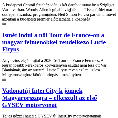
A budapesti Centrál Színház idén is két darabot mutat be a Szigliget
Várudvarban. Woody Allen legújabb vígjátéka, a Tiszta őrület már
szerepel a színház programjában, Neil Simon Furcsa pár című művét
azonban a budapesti premier előtt láthatja a közönség.
Ismét indul a női Tour de France-on a
magyar felmenőkkel rendelkező Lucie
Fityus
Augusztus elején rajtol a 2026-ös Tour de France Femmes. A
legrangosabb kerékpáros körversenyen ezúttal nem lesz ott Vas
Blankának, ám az ausztrál Lucie Fityus révén ezúttal is lesz
Magyarországhoz kötődő bringás a mezőnyben.
Vadonatúj InterCity-k jönnek
Magyarországra – elkészült az első
GYSEV motorvonat
Teljes gőzzel halad a GYSEV új InterCity motorvonatainak