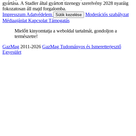
gyártása. A Stadler által gyártott tizenegy szerelvény 2028 nyaráig
fokozatosan áll majd forgalomba.
Impresszum
Adatvédelem
Moderációs szabályzat
Sütik kezelése
Médiaajánlat
Kapcsolat
Támogatás
Mielőtt kinyomtatja a weboldal tartalmát, gondoljon a
természetre!
GazMag
2011-2026
GazMag Tudományos és Ismeretterjesztő
Egyesület