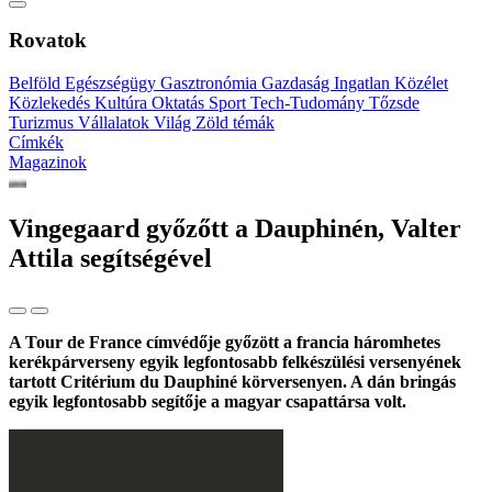
Rovatok
Belföld
Egészségügy
Gasztronómia
Gazdaság
Ingatlan
Közélet
Közlekedés
Kultúra
Oktatás
Sport
Tech-Tudomány
Tőzsde
Turizmus
Vállalatok
Világ
Zöld témák
Címkék
Magazinok
Vingegaard győzőtt a Dauphinén, Valter
Attila segítségével
A Tour de France címvédője győzött a francia háromhetes
kerékpárverseny egyik legfontosabb felkészülési versenyének
tartott Critérium du Dauphiné körversenyen. A dán bringás
egyik legfontosabb segítője a magyar csapattársa volt.