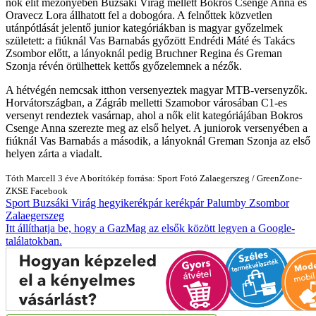
nők elit mezőnyében Buzsáki Virág mellett Bokros Csenge Anna és
Oravecz Lora állhatott fel a dobogóra. A felnőttek közvetlen
utánpótlását jelentő junior kategóriákban is magyar győzelmek
született: a fiúknál Vas Barnabás győzött Endrédi Máté és Takács
Zsombor előtt, a lányoknál pedig Bruchner Regina és Greman
Szonja révén örülhettek kettős győzelemnek a nézők.
A hétvégén nemcsak itthon versenyeztek magyar MTB-versenyzők.
Horvátországban, a Zágráb melletti Szamobor városában C1-es
versenyt rendeztek vasárnap, ahol a nők elit kategóriájában Bokros
Csenge Anna szerezte meg az első helyet. A juniorok versenyében a
fiúknál Vas Barnabás a második, a lányoknál Greman Szonja az első
helyen zárta a viadalt.
Tóth Marcell
3 éve
A borítókép forrása: Sport Fotó Zalaegerszeg / GreenZone-
ZKSE Facebook
Sport
Buzsáki Virág
hegyikerékpár
kerékpár
Palumby Zsombor
Zalaegerszeg
Itt állíthatja be, hogy a GazMag az elsők között legyen a Google-
találatokban.