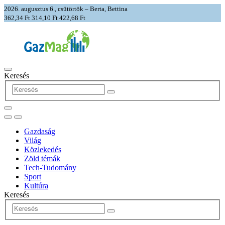
2026. augusztus 6., csütörtök – Berta, Bettina
362,34 Ft
314,10 Ft
422,68 Ft
Keresés
Gazdaság
Világ
Közlekedés
Zöld témák
Tech-Tudomány
Sport
Kultúra
Keresés