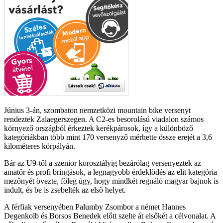
Június 3-án, szombaton nemzetközi mountain bike versenyt
rendeztek Zalaegerszegen. A C2-es besorolású viadalon számos
környező országból érkeztek kerékpárosok, így a különböző
kategóriákban több mint 170 versenyző mérhette össze erejét a 3,6
kilométeres körpályán.
Bár az U9-től a szenior korosztályig bezárólag versenyeztek az
amatőr és profi bringások, a legnagyobb érdeklődés az elit kategória
mezőnyét övezte, főleg úgy, hogy mindkét regnáló magyar bajnok is
indult, és be is zsebelték az első helyet.
A férfiak versenyében Palumby Zsombor a német Hannes
Degenkolb és Borsos Benedek előtt szelte át elsőkét a célvonalat. A