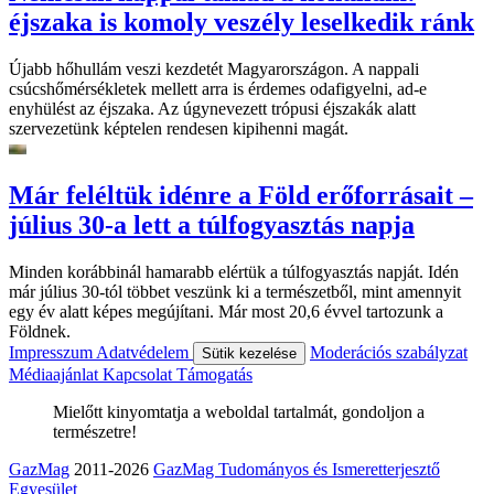
éjszaka is komoly veszély leselkedik ránk
Újabb hőhullám veszi kezdetét Magyarországon. A nappali
csúcshőmérsékletek mellett arra is érdemes odafigyelni, ad-e
enyhülést az éjszaka. Az úgynevezett trópusi éjszakák alatt
szervezetünk képtelen rendesen kipihenni magát.
Már feléltük idénre a Föld erőforrásait –
július 30-a lett a túlfogyasztás napja
Minden korábbinál hamarabb elértük a túlfogyasztás napját. Idén
már július 30-tól többet veszünk ki a természetből, mint amennyit
egy év alatt képes megújítani. Már most 20,6 évvel tartozunk a
Földnek.
Impresszum
Adatvédelem
Moderációs szabályzat
Sütik kezelése
Médiaajánlat
Kapcsolat
Támogatás
Mielőtt kinyomtatja a weboldal tartalmát, gondoljon a
természetre!
GazMag
2011-2026
GazMag Tudományos és Ismeretterjesztő
Egyesület