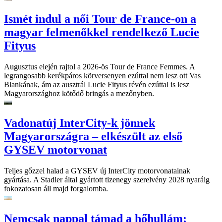
Ismét indul a női Tour de France-on a
magyar felmenőkkel rendelkező Lucie
Fityus
Augusztus elején rajtol a 2026-ös Tour de France Femmes. A
legrangosabb kerékpáros körversenyen ezúttal nem lesz ott Vas
Blankának, ám az ausztrál Lucie Fityus révén ezúttal is lesz
Magyarországhoz kötődő bringás a mezőnyben.
Vadonatúj InterCity-k jönnek
Magyarországra – elkészült az első
GYSEV motorvonat
Teljes gőzzel halad a GYSEV új InterCity motorvonatainak
gyártása. A Stadler által gyártott tizenegy szerelvény 2028 nyaráig
fokozatosan áll majd forgalomba.
Nemcsak nappal támad a hőhullám: