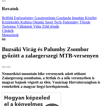
Rovatok
Belföld
Egészségügy
Gasztronómia
Gazdaság
Ingatlan
Közélet
Közlekedés
Kultúra
Oktatás
Sport
Tech-Tudomány
Tőzsde
Turizmus
Vállalatok
Világ
Zöld témák
Címkék
Magazinok
Buzsáki Virág és Palumby Zsombor
győzött a zalaegerszegi MTB-versenyen
Nemzetközi mountain bike versenynek adott otthont
Zalaegerszeg szombaton, a férfiak és a nők versenyében is
magyar bajnok végzett az élen. Vasárnap Horvátországban is
remekeltek a magyar hegyi kerékpárosok.