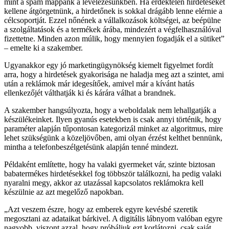
mint a spam mappánk a levelezésünkben. Ha érdektelen hirdetéseket
kellene átgörgetnünk, a hirdetőnek is sokkal drágább lenne elérnie a
célcsoportját. Ezzel nőnének a vállalkozások költségei, az beépülne
a szolgáltatások és a termékek árába, mindezért a végfelhasználóval
fizettetne. Minden azon múlik, hogy mennyien fogadják el a sütiket
– emelte ki a szakember.
Ugyanakkor egy jó marketingügynökség kiemelt figyelmet fordít
arra, hogy a hirdetések gyakorisága ne haladja meg azt a szintet, ami
után a reklámok már idegesítőek, amivel már a kívánt hatás
ellenkezőjét válthatják ki és kárára válhat a brandnek.
A szakember hangsúlyozta, hogy a weboldalak nem lehallgatják a
készülékeinket. Ilyen gyanús esetekben is csak annyi történik, hogy
paraméter alapján tűpontosan kategorizál minket az algoritmus, mire
lehet szükségünk a közeljövőben, ami olyan érzést kelthet bennünk,
mintha a telefonbeszélgetésünk alapján tenné mindezt.
Példaként említette, hogy ha valaki gyermeket vár, szinte biztosan
babatermékes hirdetésekkel fog többször találkozni, ha pedig valaki
nyaralni megy, akkor az utazással kapcsolatos reklámokra kell
készülnie az azt megelőző napokban.
Azt veszem észre, hogy az emberek egyre kevésbé szeretik
megosztani az adataikat bárkivel. A digitális lábnyom valóban egyre
nagyobb, viszont azzal, hogy próbáljuk ezt korlátozni, csak saját