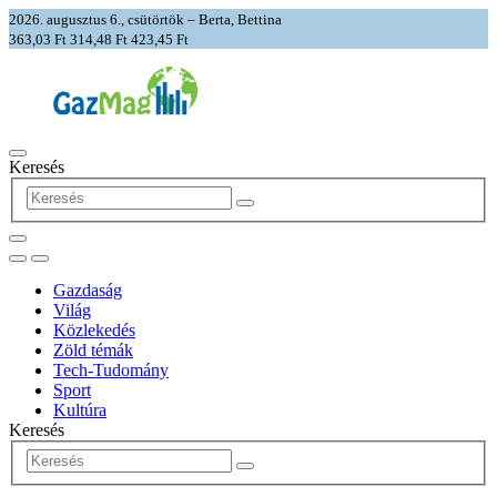
2026. augusztus 6., csütörtök – Berta, Bettina
363,03 Ft
314,48 Ft
423,45 Ft
Keresés
Gazdaság
Világ
Közlekedés
Zöld témák
Tech-Tudomány
Sport
Kultúra
Keresés