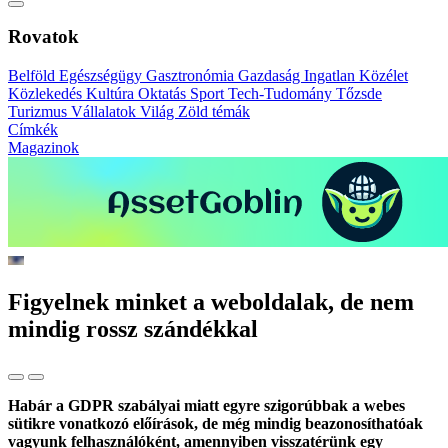
Rovatok
Belföld
Egészségügy
Gasztronómia
Gazdaság
Ingatlan
Közélet
Közlekedés
Kultúra
Oktatás
Sport
Tech-Tudomány
Tőzsde
Turizmus
Vállalatok
Világ
Zöld témák
Címkék
Magazinok
Figyelnek minket a weboldalak, de nem
mindig rossz szándékkal
Habár a GDPR szabályai miatt egyre szigorúbbak a webes
sütikre vonatkozó előírások, de még mindig beazonosíthatóak
vagyunk felhasználóként, amennyiben visszatérünk egy