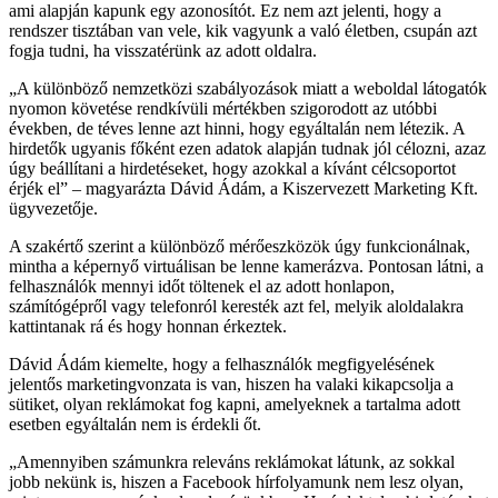
ami alapján kapunk egy azonosítót. Ez nem azt jelenti, hogy a
rendszer tisztában van vele, kik vagyunk a való életben, csupán azt
fogja tudni, ha visszatérünk az adott oldalra.
A különböző nemzetközi szabályozások miatt a weboldal látogatók
nyomon követése rendkívüli mértékben szigorodott az utóbbi
években, de téves lenne azt hinni, hogy egyáltalán nem létezik. A
hirdetők ugyanis főként ezen adatok alapján tudnak jól célozni, azaz
úgy beállítani a hirdetéseket, hogy azokkal a kívánt célcsoportot
érjék el
– magyarázta Dávid Ádám, a Kiszervezett Marketing Kft.
ügyvezetője.
A szakértő szerint a különböző mérőeszközök úgy funkcionálnak,
mintha a képernyő virtuálisan be lenne kamerázva. Pontosan látni, a
felhasználók mennyi időt töltenek el az adott honlapon,
számítógépről vagy telefonról keresték azt fel, melyik aloldalakra
kattintanak rá és hogy honnan érkeztek.
Dávid Ádám kiemelte, hogy a felhasználók megfigyelésének
jelentős marketingvonzata is van, hiszen ha valaki kikapcsolja a
sütiket, olyan reklámokat fog kapni, amelyeknek a tartalma adott
esetben egyáltalán nem is érdekli őt.
Amennyiben számunkra releváns reklámokat látunk, az sokkal
jobb nekünk is, hiszen a Facebook hírfolyamunk nem lesz olyan,