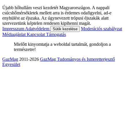
Újabb hőhullám veszi kezdetét Magyarországon. A nappali
csúcshőmérsékletek mellett arra is érdemes odafigyelni, ad-e
enyhülést az éjszaka. Az úgynevezett trópusi éjszakák alatt
szervezetünk képtelen rendesen kipihenni magát.
Impresszum
Adatvédelem
Moderációs szabályzat
Sütik kezelése
Médiaajánlat
Kapcsolat
Támogatás
Mielőtt kinyomtatja a weboldal tartalmát, gondoljon a
természetre!
GazMag
2011-2026
GazMag Tudományos és Ismeretterjesztő
Egyesület