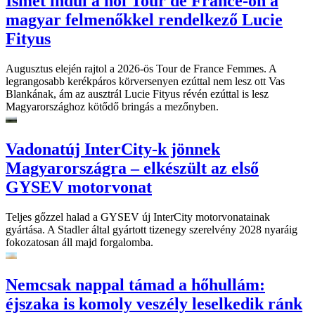
Ismét indul a női Tour de France-on a
magyar felmenőkkel rendelkező Lucie
Fityus
Augusztus elején rajtol a 2026-ös Tour de France Femmes. A
legrangosabb kerékpáros körversenyen ezúttal nem lesz ott Vas
Blankának, ám az ausztrál Lucie Fityus révén ezúttal is lesz
Magyarországhoz kötődő bringás a mezőnyben.
Vadonatúj InterCity-k jönnek
Magyarországra – elkészült az első
GYSEV motorvonat
Teljes gőzzel halad a GYSEV új InterCity motorvonatainak
gyártása. A Stadler által gyártott tizenegy szerelvény 2028 nyaráig
fokozatosan áll majd forgalomba.
Nemcsak nappal támad a hőhullám:
éjszaka is komoly veszély leselkedik ránk