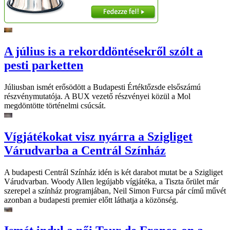
A július is a rekorddöntésekről szólt a
pesti parketten
Júliusban ismét erősödött a Budapesti Értéktőzsde elsőszámú
részvénymutatója. A BUX vezető részvényei közül a Mol
megdöntötte történelmi csúcsát.
Vígjátékokat visz nyárra a Szigliget
Várudvarba a Centrál Színház
A budapesti Centrál Színház idén is két darabot mutat be a Szigliget
Várudvarban. Woody Allen legújabb vígjátéka, a Tiszta őrület már
szerepel a színház programjában, Neil Simon Furcsa pár című művét
azonban a budapesti premier előtt láthatja a közönség.