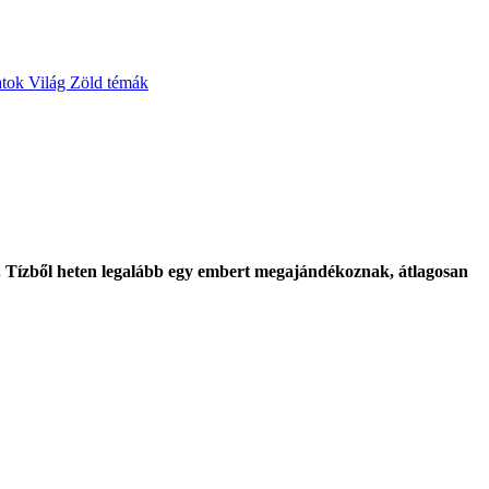
atok
Világ
Zöld témák
. Tízből heten legalább egy embert megajándékoznak, átlagosan