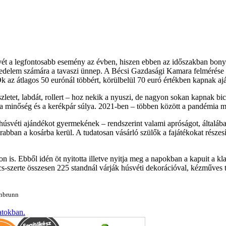
ét a legfontosabb esemény az évben, hiszen ebben az időszakban bonyol
ereskedelem számára a tavaszi ünnep. A Bécsi Gazdasági Kamara felmérés
az átlagos 50 eurónál többért, körülbelül 70 euró értékben kapnak aj
letet, labdát, rollert – hoz nekik a nyuszi, de nagyon sokan kapnak bic
minőség és a kerékpár súlya. 2021-ben – többen között a pandémia miatt
húsvéti ajándékot gyermekének – rendszerint valami apróságot, általában
abban a kosárba kerül. A tudatosan vásárló szülők a fajátékokat részes
on is. Ebből idén öt nyitotta illetve nyitja meg a napokban a kapuit a 
cs-szerte összesen 225 standnál várják húsvéti dekorációval, kézműves
önbrunn
atokban.