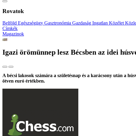
Rovatok
Belföld
Egészségügy
Gasztronómia
Gazdaság
Ingatlan
Közélet
Közl
Címkék
Magazinok
Igazi örömünnep lesz Bécsben az idei húsv
A bécsi lakosok számára a születésnap és a karácsony után a hú
ötven euró értékben.