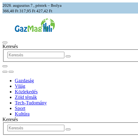
2026. augusztus 7., péntek – Ibolya
366,40 Ft
317,95 Ft
427,42 Ft
Keresés
Gazdaság
Világ
Közlekedés
Zöld témák
Tech-Tudomány
Sport
Kultúra
Keresés