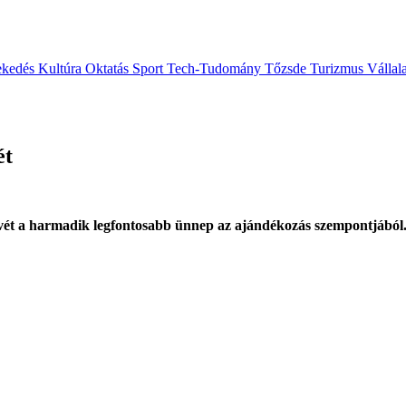
ekedés
Kultúra
Oktatás
Sport
Tech-Tudomány
Tőzsde
Turizmus
Vállal
ét
svét a harmadik legfontosabb ünnep az ajándékozás szempontjából