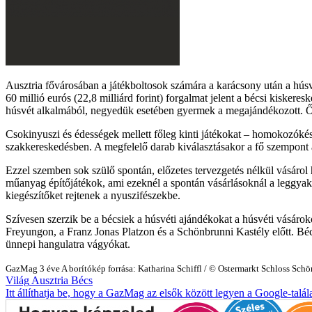
Ausztria fővárosában a játékboltosok számára a karácsony után a húsv
60 millió eurós (22,8 milliárd forint) forgalmat jelent a bécsi kisk
húsvét alkalmából, negyedük esetében gyermek a megajándékozott. Ők 
Csokinyuszi és édességek mellett főleg kinti játékokat – homokozókész
szakkereskedésben. A megfelelő darab kiválasztásakor a fő szempont a 
Ezzel szemben sok szülő spontán, előzetes tervezgetés nélkül vásárol 
műanyag építőjátékok, ami ezeknél a spontán vásárlásoknál a leggyakr
kiegészítőket rejtenek a nyuszifészekbe.
Szívesen szerzik be a bécsiek a húsvéti ajándékokat a húsvéti vásárok
Freyungon, a Franz Jonas Platzon és a Schönbrunni Kastély előtt. Bé
ünnepi hangulatra vágyókat.
GazMag
3 éve
A borítókép forrása: Katharina Schiffl / © Ostermarkt Schloss Sch
Világ
Ausztria
Bécs
Itt állíthatja be, hogy a GazMag az elsők között legyen a Google-talál