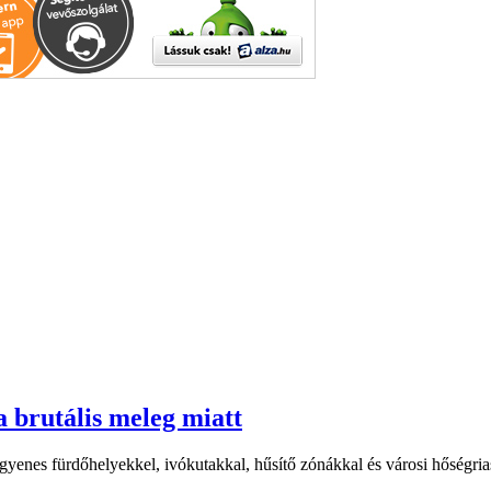
a brutális meleg miatt
yenes fürdőhelyekkel, ivókutakkal, hűsítő zónákkal és városi hőségriasz