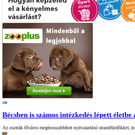
Bécsben is számos intézkedés lépett életbe 
Az osztrák főváros meghosszabbított nyitvatartású strandfürdőkkel, ing