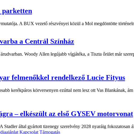
i parketten
ymutatója. A BUX vezető részvényei közül a Mol megdöntötte történelm
dvarba a Centrál Színház
 Várudvarban. Woody Allen legújabb vígjátéka, a Tiszta őrület már sze
yar felmenőkkel rendelkező Lucie Fityus
sabb kerékpáros körversenyen ezúttal nem lesz ott Vas Blankának, ám a
ágra – elkészült az első GYSEV motorvonat
 Stadler által gyártott tizenegy szerelvény 2028 nyaráig fokozatosan á
diaajánlat
Kapcsolat
Támogatás