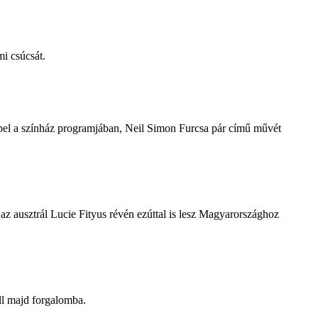
i csúcsát.
repel a színház programjában, Neil Simon Furcsa pár című művét
z ausztrál Lucie Fityus révén ezúttal is lesz Magyarországhoz
ll majd forgalomba.