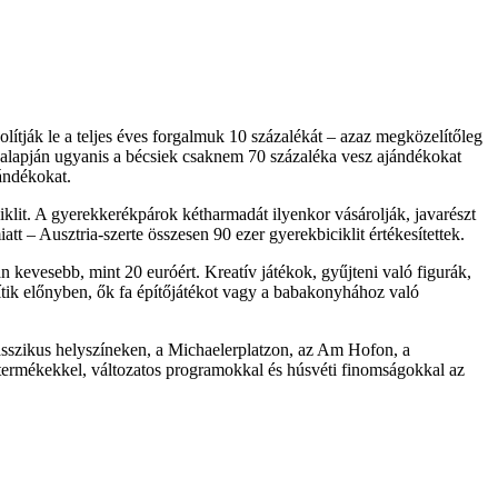
ítják le a teljes éves forgalmuk 10 százalékát – azaz megközelítőleg
e alapján ugyanis a bécsiek csaknem 70 százaléka vesz ajándékokat
ándékokat.
iklit. A gyerekkerékpárok kétharmadát ilyenkor vásárolják, javarészt
 – Ausztria-szerte összesen 90 ezer gyerekbiciklit értékesítettek.
 kevesebb, mint 20 euróért. Kreatív játékok, gyűjteni való figurák,
ítik előnyben, ők fa építőjátékot vagy a babakonyhához való
klasszikus helyszíneken, a Michaelerplatzon, az Am Hofon, a
 termékekkel, változatos programokkal és húsvéti finomságokkal az