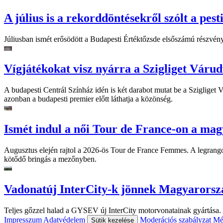
A július is a rekorddöntésekről szólt a pest
Júliusban ismét erősödött a Budapesti Értéktőzsde elsőszámú részvén
Vígjátékokat visz nyárra a Szigliget Váru
A budapesti Centrál Színház idén is két darabot mutat be a Szigliget
azonban a budapesti premier előtt láthatja a közönség.
Ismét indul a női Tour de France-on a mag
Augusztus elején rajtol a 2026-ös Tour de France Femmes. A legrango
kötődő bringás a mezőnyben.
Vadonatúj InterCity-k jönnek Magyarorsz
Teljes gőzzel halad a GYSEV új InterCity motorvonatainak gyártása. A
Impresszum
Adatvédelem
Moderációs szabályzat
Mé
Sütik kezelése