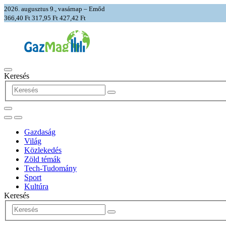
2026. augusztus 9., vasárnap – Emőd
366,40 Ft
317,95 Ft
427,42 Ft
Keresés
Gazdaság
Világ
Közlekedés
Zöld témák
Tech-Tudomány
Sport
Kultúra
Keresés