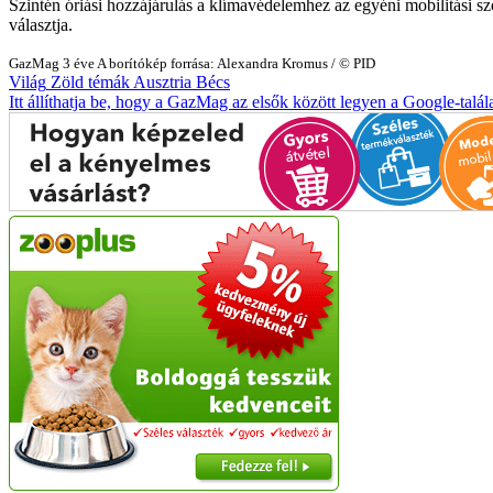
Szintén óriási hozzájárulás a klímavédelemhez az egyéni mobilitási sz
választja.
GazMag
3 éve
A borítókép forrása: Alexandra Kromus / © PID
Világ
Zöld témák
Ausztria
Bécs
Itt állíthatja be, hogy a GazMag az elsők között legyen a Google-talál