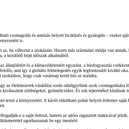
tó csomagolás és autózás helyett biciklizés és gyaloglás – ezeket ajá
rnyezetért is.
yen az, ha változtat a szokásain. Hiszen már számtalan módja van anna
 a kezdődő böjti időszak alkalmából.
 az állatjólétért és a klímavédelemért egyaránt, a húsfogyasztás csökk
 felelős, ami így a globális felmelegedés egyik legfontosabb kiváltó o
i szokáshoz, hogy csak vasárnap kerül hús az asztalra.
y az élelmiszerek vásárlása során odafigyelünk azok csomagolására il
 a kiválasztott zöldségeket, gyümölcsöket. És sok tejterméket kínálnak
 lehet tenni a környezetért. A kávét eldobható pohár helyett érdemes saj
tt.
ogadják-e a saját dobozt, hanem az ajtóra ragasztott matricával jelzik. 
elkiismerettel ugorhassanak be egy menüért.