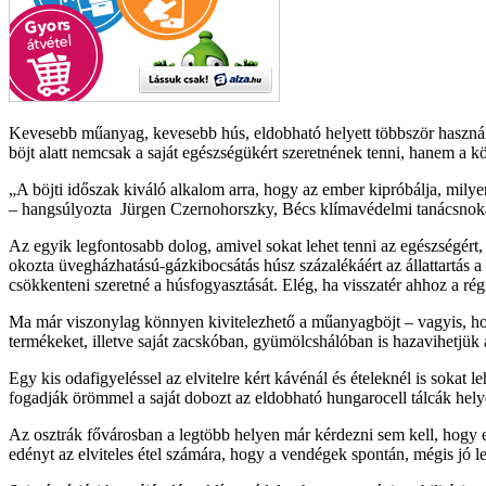
Kevesebb műanyag, kevesebb hús, eldobható helyett többször használha
böjt alatt nemcsak a saját egészségükért szeretnének tenni, hanem a kö
A böjti időszak kiváló alkalom arra, hogy az ember kipróbálja, mil
– hangsúlyozta Jürgen Czernohorszky, Bécs klímavédelmi tanácsnoka,
Az egyik legfontosabb dolog, amivel sokat lehet tenni az egészségért,
okozta üvegházhatású-gázkibocsátás húsz százalékáért az állattartás a
csökkenteni szeretné a húsfogyasztását. Elég, ha visszatér ahhoz a rég
Ma már viszonylag könnyen kivitelezhető a műanyagböjt – vagyis, hog
termékeket, illetve saját zacskóban, gyümölcshálóban is hazavihetjük
Egy kis odafigyeléssel az elvitelre kért kávénál és ételeknél is sokat
fogadják örömmel a saját dobozt az eldobható hungarocell tálcák helye
Az osztrák fővárosban a legtöbb helyen már kérdezni sem kell, hogy elf
edényt az elviteles étel számára, hogy a vendégek spontán, mégis jó l