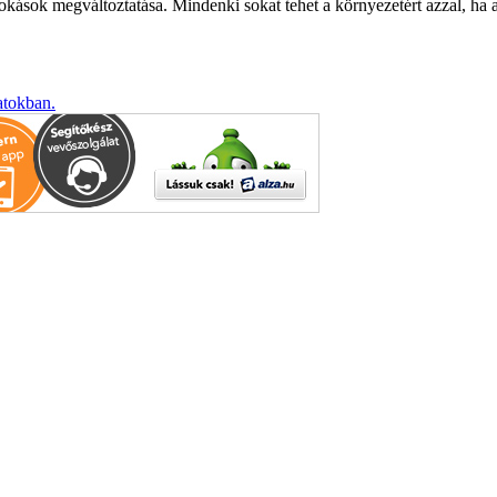
okások megváltoztatása. Mindenki sokat tehet a környezetért azzal, ha a
atokban.