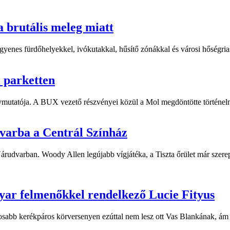
a brutális meleg miatt
yenes fürdőhelyekkel, ivókutakkal, hűsítő zónákkal és városi hőségriasz
i parketten
ymutatója. A BUX vezető részvényei közül a Mol megdöntötte történelm
dvarba a Centrál Színház
 Várudvarban. Woody Allen legújabb vígjátéka, a Tiszta őrület már sze
yar felmenőkkel rendelkező Lucie Fityus
sabb kerékpáros körversenyen ezúttal nem lesz ott Vas Blankának, ám a