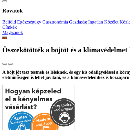
Rovatok
Belföld
Egészségügy
Gasztronómia
Gazdaság
Ingatlan
Közélet
Közl
Címkék
Magazinok
Összekötötték a böjtöt és a klímavédelmet
A böjt jót tesz testnek és léleknek, és egy kis odafigyeléssel a 
életminőségen is lehet javítani, és a klímavédelemhez is hozzájáru