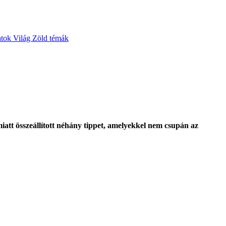
atok
Világ
Zöld témák
miatt összeállított néhány tippet, amelyekkel nem csupán az