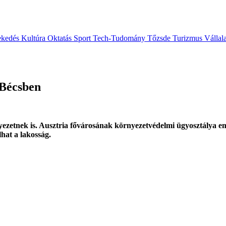
ekedés
Kultúra
Oktatás
Sport
Tech-Tudomány
Tőzsde
Turizmus
Vállal
 Bécsben
környezetnek is. Ausztria fővárosának környezetvédelmi ügyosztálya e
lhat a lakosság.