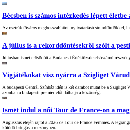
Bécsben is számos intézkedés lépett életbe 
Az osztrák főváros meghosszabbított nyitvatartású strandfürdőkkel, ing
A július is a rekorddöntésekről szólt a pest
Júliusban ismét erősödött a Budapesti Értéktőzsde elsőszámú részvén
Vígjátékokat visz nyárra a Szigliget Váru
A budapesti Centrál Színház idén is két darabot mutat be a Szigliget
azonban a budapesti premier előtt láthatja a közönség.
Ismét indul a női Tour de France-on a mag
Augusztus elején rajtol a 2026-ös Tour de France Femmes. A legrango
kötődő bringás a mezőnyben.