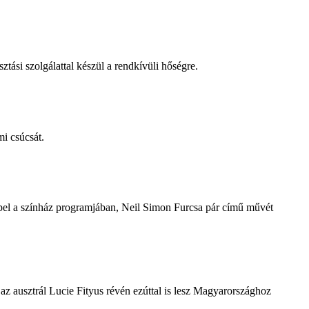
tási szolgálattal készül a rendkívüli hőségre.
i csúcsát.
repel a színház programjában, Neil Simon Furcsa pár című művét
z ausztrál Lucie Fityus révén ezúttal is lesz Magyarországhoz