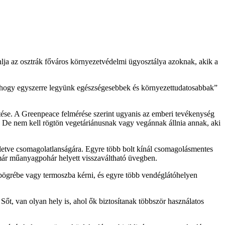
nlja az osztrák főváros környezetvédelmi ügyosztálya azoknak, akik a
k, hogy egyszerre legyünk egészségesebbek és környezettudatosabbak
entése. A Greenpeace felmérése szerint ugyanis az emberi tevékenység
ka. De nem kell rögtön vegetáriánusnak vagy vegánnak állnia annak, aki
letve csomagolatlanságára. Egyre több bolt kínál csomagolásmentes
 már műanyagpohár helyett visszaváltható üvegben.
át bögrébe vagy termoszba kérni, és egyre több vendéglátóhelyen
Sőt, van olyan hely is, ahol ők biztosítanak többször használatos