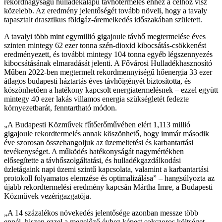
rekordnagyságú hulladékalapú távhőtermelés ehhez a célhoz visz
közelebb. Az eredmény jelentőségét tovább növeli, hogy a tavaly
tapasztalt drasztikus földgáz-áremelkedés időszakában született.
A tavalyi több mint egymillió gigajoule távhő megtermelése éves
szinten mintegy 62 ezer tonna szén-dioxid kibocsátás-csökkenést
eredményezett, és további mintegy 104 tonna egyéb légszennyezés
kibocsátásának elmaradását jelenti. A Fővárosi Hulladékhasznosító
Műben 2022-ben megtermelt rekordmennyiségű hőenergia 33 ezer
átlagos budapesti háztartás éves távhőigényét biztosította, és –
köszönhetően a hatékony kapcsolt energiatermelésnek – ezzel együtt
mintegy 40 ezer lakás villamos energia szükségletét fedezte
környezetbarát, fenntartható módon.
A Budapesti Közművek fűtőerőművében elért 1,113 millió
gigajoule rekordtermelés annak köszönhető, hogy immár második
éve szorosan összehangoljuk az üzemeltetési és karbantartási
tevékenységet. A működés hatékonyságát nagymértékben
elősegítette a távhőszolgáltatási, és hulladékgazdálkodási
üzletágaink napi üzemi szintű kapcsolata, valamint a karbantartási
protokoll folyamatos elemzése és optimalizálása
– hangsúlyozta az
újabb rekordtermelési eredmény kapcsán Mártha Imre, a Budapesti
Közművek vezérigazgatója.
A 14 százalékos növekedés jelentősége azonban messze több
ennél, hiszen ezzel a megelőző évhez képest sokszoros költséget