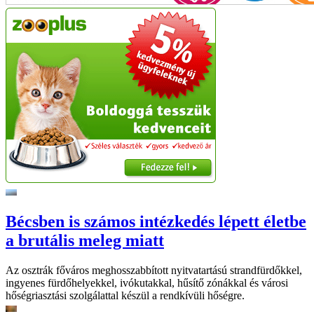
Bécsben is számos intézkedés lépett életbe
a brutális meleg miatt
Az osztrák főváros meghosszabbított nyitvatartású strandfürdőkkel,
ingyenes fürdőhelyekkel, ivókutakkal, hűsítő zónákkal és városi
hőségriasztási szolgálattal készül a rendkívüli hőségre.