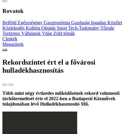
Rovatok
Belföld
Egészségügy
Gasztronómia
Gazdaság
Ingatlan
Közélet
Közlekedés
Kultúra
Oktatás
Sport
Tech-Tudomány
Tőzsde
Turizmus
Vállalatok
Világ
Zöld témák
Címkék
Magazinok
Rekordszintet ért el a fővárosi
hulladékhasznosítás
Több mint négy évtizedes működősének rekord volumenű
távhőtermelését érte el 2022-ben a Budapesti Közművek
tulajdonában lévő Hulladékhasznosító Mű.