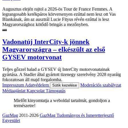
Augusztus elején rajtol a 2026-ös Tour de France Femmes. A
legrangosabb kerékpáros körversenyen ezúttal nem lesz ott Vas
Blankának, ám az ausztrál Lucie Fityus révén ezúttal is lesz
Magyarországhoz kötődő bringás a mezőnyben.
Vadonatúj InterCity-k jönnek
Magyarországra – elkészült az első
GYSEV motorvonat
Teljes gőzzel halad a GYSEV új InterCity motorvonatainak
gyártása. A Stadler által gyártott tizenegy szerelvény 2028 nyaráig
fokozatosan áll majd forgalomba.
Impresszum
Adatvédelem
Moderációs szabályzat
Sütik kezelése
Médiaajánlat
Kapcsolat
Támogatás
Mielőtt kinyomtatja a weboldal tartalmát, gondoljon a
természetre!
GazMag
2011-2026
GazMag Tudományos és Ismeretterjesztő
Egyesület