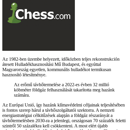
Az 1982-ben üzembe helyezett, időközben teljes rekonstrukción
átesett Hulladékhasznosítási Mű Budapest, és egyúttal
Magyarország egyetlen, kommunális hulladékot termikusan
hasznosító létesítménye.
Az erőmű távhőtermelése a 2022-es évben 32 millió
köbméter földgáz felhasználását takarította meg hazánk
számára.
Az Európai Unió, így hazánk klímavédelmi céljainak teljesítésében
is fontos szerep hárul a távhőszolgáltatói szektorra. A nemzeti
energiastratégiai célkitűzések alapján a földgáz részarányát a
távhőtermelésben 2030-ra a jelenlegi, országosan 70 százalék feletti
szintről 50 százalékra kell csökkenteni. A most elért újabb