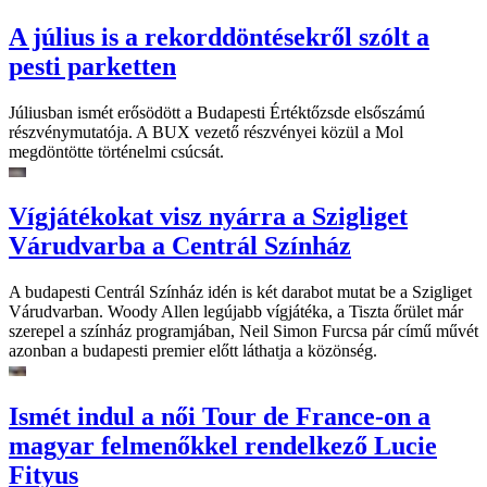
A július is a rekorddöntésekről szólt a
pesti parketten
Júliusban ismét erősödött a Budapesti Értéktőzsde elsőszámú
részvénymutatója. A BUX vezető részvényei közül a Mol
megdöntötte történelmi csúcsát.
Vígjátékokat visz nyárra a Szigliget
Várudvarba a Centrál Színház
A budapesti Centrál Színház idén is két darabot mutat be a Szigliget
Várudvarban. Woody Allen legújabb vígjátéka, a Tiszta őrület már
szerepel a színház programjában, Neil Simon Furcsa pár című művét
azonban a budapesti premier előtt láthatja a közönség.
Ismét indul a női Tour de France-on a
magyar felmenőkkel rendelkező Lucie
Fityus