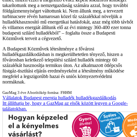
takarítottunk meg a nemzetgazdaság számára azzal, hogy további
földgázmennyiséget váltottunk ki. Nem állunk meg, a tervezett
turbinacsere révén hamarosan közel tíz százalékkal növeljük a
hulladékhasznosító mű energetikai hatásfokát, azaz még több távhőt
és villamos energiát állítunk elő az évi mintegy 360-400 ezer tonna
budapesti szilárd hulladékból
– foglalta össze a Budapesti
Közművek terveit a cégvezető.
A Budapesti Közművek létesítménye a fővárosi
hulladékgazdálkodásban is megkerülhetetlen tényező, hiszen a
fővárosban keletkező települési szilárd hulladék mintegy 60
százalékát hasznosítja termikus úton. Az alkalmazott ötlépcsős
füstgáz-tisztítási eljárás eredményeként a létesítmény működése
megfelel a legszigorúbb hazai és uniós környezetvédelmi
normáknak.
GazMag
3 éve
A borítókép forrása: FHHM
Vállalatok
Budapest
energia
hulladék
hulladékgazdálkodás
Itt állíthatja be, hogy a GazMag az elsők között legyen a Google-
találatokban.