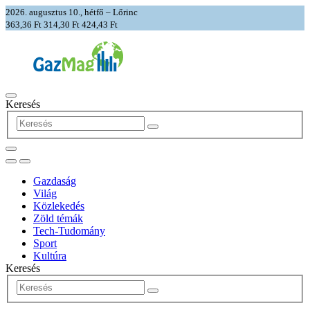
2026. augusztus 10., hétfő – Lőrinc
363,36 Ft
314,30 Ft
424,43 Ft
Keresés
Gazdaság
Világ
Közlekedés
Zöld témák
Tech-Tudomány
Sport
Kultúra
Keresés