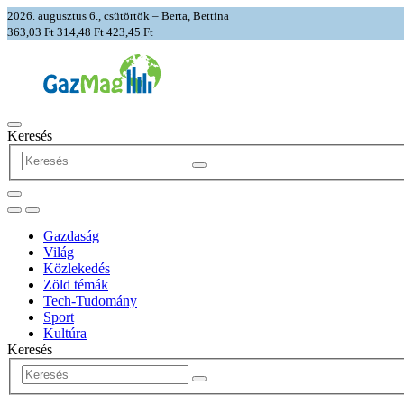
2026. augusztus 6., csütörtök – Berta, Bettina
363,03 Ft
314,48 Ft
423,45 Ft
Keresés
Gazdaság
Világ
Közlekedés
Zöld témák
Tech-Tudomány
Sport
Kultúra
Keresés