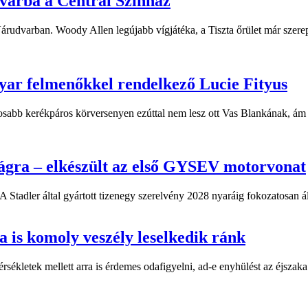
dvarba a Centrál Színház
 Várudvarban. Woody Allen legújabb vígjátéka, a Tiszta őrület már sze
yar felmenőkkel rendelkező Lucie Fityus
sabb kerékpáros körversenyen ezúttal nem lesz ott Vas Blankának, ám a
ágra – elkészült az első GYSEV motorvonat
 Stadler által gyártott tizenegy szerelvény 2028 nyaráig fokozatosan á
 is komoly veszély leselkedik ránk
kletek mellett arra is érdemes odafigyelni, ad-e enyhülést az éjszaka.