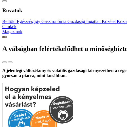
Rovatok
Belföld
Egészségügy
Gasztronómia
Gazdaság
Ingatlan
Közélet
Közl
Címkék
Magazinok
A válságban felértékelődhet a minőségbizto
A jelenlegi változékony és volatilis gazdasági környezetben a cé
gyorsan a piacra, mint korábban.