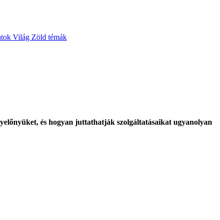
atok
Világ
Zöld témák
nyelőnyüket, és hogyan juttathatják szolgáltatásaikat ugyanolyan