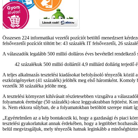
Összesen 224 informatikai vezetői pozíciót betöltő menedzsert kérde
felsővezetői pozíciót töltött be: 43 százalék IT felsővezetői, 26 száza
A válaszadók legalább 500 millió dolláros éves bevétellel rendelkező 
42 százalékuk 500 millió dollártól 4,9 milliárd dollárig terjedő
A teljes alkalmazás tesztelési kiadásokat befolyásoló tényezők közül a
eszközigényeket (41 százalék) jelölték meg első háromként. Komoly bef
vezetők 38 százaléka jelölte meg.
A tesztelési környezet kihívásait részletesebben vizsgálva a válaszadó
folyamatok érettsége (50 százalék) okoz leggyakrabban fejtörést. Komol
is. Nem ekkora súlyban, de a folyamatokban betöltött szerepe miatt íg
Egyértelműen az a kép bontakozik ki, hogy a gazdasági és piaci körny
tesztelési gyakorlatukat annak érdekében, hogy a legtöbbet hozhassák 
belül megvizsgáljuk, mely tényezők hatnak leginkább a minőségbiztos