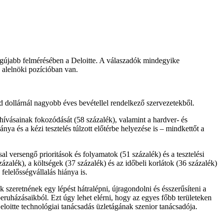
egújabb felmérésében a Deloitte. A válaszadók mindegyike
g alelnöki pozícióban van.
árd dollárnál nagyobb éves bevétellel rendelkező szervezetekből.
ihívásainak fokozódását (58 százalék), valamint a hardver- és
a és a kézi tesztelés túlzott előtérbe helyezése is – mindkettőt a
al versengő prioritások és folyamatok (51 százalék) és a tesztelési
ázalék), a költségek (37 százalék) és az időbeli korlátok (36 százalék)
felelősségvállalás hiánya is.
 szeretnének egy lépést hátralépni, újragondolni és ésszerűsíteni a
eruházásaikból. Ezt úgy lehet elérni, hogy az egyes főbb területeken
eloitte technológiai tanácsadás üzletágának szenior tanácsadója.