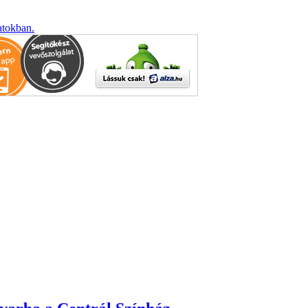
atokban.