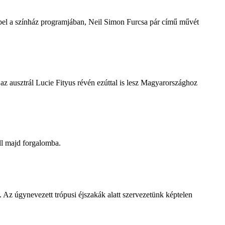
repel a színház programjában, Neil Simon Furcsa pár című művét
z ausztrál Lucie Fityus révén ezúttal is lesz Magyarországhoz
ll majd forgalomba.
 Az úgynevezett trópusi éjszakák alatt szervezetünk képtelen