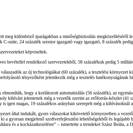
zett meg különböző iparágakban a minőségbiztosítás megközelítéséről l
lék C-suite, 24 százalék szenior igazgató vagy igazgató, 8 százalék pedi
szervezeteket képviseltek.
 éves bevétellel rendelkező szervezetekből, 58 százalékuk pedig 5 milli
 válaszadók az új technológiákat (60 százalék), a tesztelési környezet k
olyásoló tényezőként jelentkezik még a tesztelés hatékonyságának hiány
k elmondták, hogy a korlátozott automatizálás (56 százalék), az egymáss
y kihívást jelentenek még a vezetők szerint az erőforrás-készlet (41 sz
y is igen magas, 19 százalékos arányban szerepelt még a kihívásoknál a 
ezet által indukált, gyors válaszokat kikövetelő környezetben a vezetők
ki a gyorsan megjelenő szoftverfejlesztési lehetőségekből és legújabb b
ításra és a kockázatkezelésre
– ismertette a trendeket Szász Beáta, a D