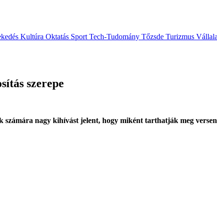
ekedés
Kultúra
Oktatás
Sport
Tech-Tudomány
Tőzsde
Turizmus
Vállal
sítás szerepe
gek számára nagy kihívást jelent, hogy miként tarthatják meg verse