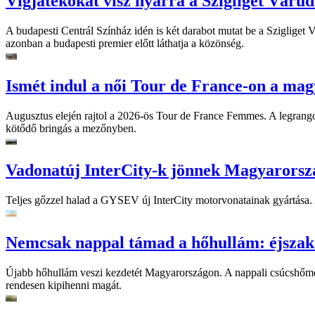
Vígjátékokat visz nyárra a Szigliget Váru
A budapesti Centrál Színház idén is két darabot mutat be a Szigliget
azonban a budapesti premier előtt láthatja a közönség.
Ismét indul a női Tour de France-on a mag
Augusztus elején rajtol a 2026-ös Tour de France Femmes. A legrango
kötődő bringás a mezőnyben.
Vadonatúj InterCity-k jönnek Magyarorsz
Teljes gőzzel halad a GYSEV új InterCity motorvonatainak gyártása. A
Nemcsak nappal támad a hőhullám: éjszaka
Újabb hőhullám veszi kezdetét Magyarországon. A nappali csúcshőmérsé
rendesen kipihenni magát.