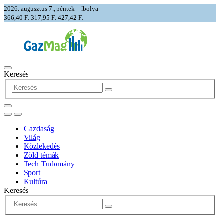
2026. augusztus 7., péntek – Ibolya
366,40 Ft
317,95 Ft
427,42 Ft
Keresés
Gazdaság
Világ
Közlekedés
Zöld témák
Tech-Tudomány
Sport
Kultúra
Keresés