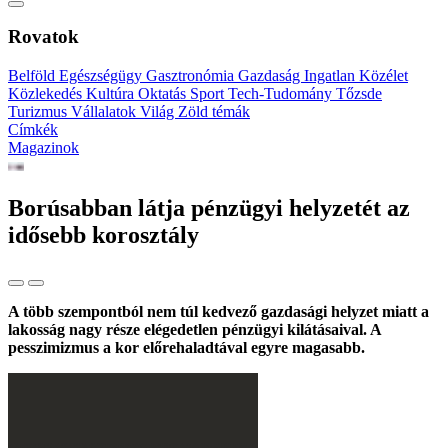
Rovatok
Belföld
Egészségügy
Gasztronómia
Gazdaság
Ingatlan
Közélet
Közlekedés
Kultúra
Oktatás
Sport
Tech-Tudomány
Tőzsde
Turizmus
Vállalatok
Világ
Zöld témák
Címkék
Magazinok
Borúsabban látja pénzügyi helyzetét az
idősebb korosztály
A több szempontból nem túl kedvező gazdasági helyzet miatt a
lakosság nagy része elégedetlen pénzügyi kilátásaival. A
pesszimizmus a kor előrehaladtával egyre magasabb.