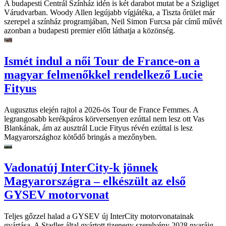
A budapesti Centrál Színház idén is két darabot mutat be a Szigliget
Várudvarban. Woody Allen legújabb vígjátéka, a Tiszta őrület már
szerepel a színház programjában, Neil Simon Furcsa pár című művét
azonban a budapesti premier előtt láthatja a közönség.
Ismét indul a női Tour de France-on a
magyar felmenőkkel rendelkező Lucie
Fityus
Augusztus elején rajtol a 2026-ös Tour de France Femmes. A
legrangosabb kerékpáros körversenyen ezúttal nem lesz ott Vas
Blankának, ám az ausztrál Lucie Fityus révén ezúttal is lesz
Magyarországhoz kötődő bringás a mezőnyben.
Vadonatúj InterCity-k jönnek
Magyarországra – elkészült az első
GYSEV motorvonat
Teljes gőzzel halad a GYSEV új InterCity motorvonatainak
gyártása. A Stadler által gyártott tizenegy szerelvény 2028 nyaráig