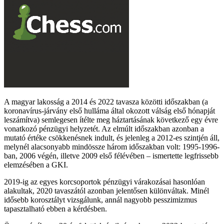
A magyar lakosság a 2014 és 2022 tavasza közötti időszakban (a
koronavírus-járvány első hulláma által okozott válság első hónapját
leszámítva) semlegesen ítélte meg háztartásának következő egy évre
vonatkozó pénzügyi helyzetét. Az elmúlt időszakban azonban a
mutató értéke csökkenésnek indult, és jelenleg a 2012-es szintjén áll,
melynél alacsonyabb mindössze három időszakban volt: 1995-1996-
ban, 2006 végén, illetve 2009 első félévében – ismertette legfrissebb
elemzésében a GKI.
2019-ig az egyes korcsoportok pénzügyi várakozásai hasonlóan
alakultak, 2020 tavaszától azonban jelentősen különváltak. Minél
idősebb korosztályt vizsgálunk, annál nagyobb pesszimizmus
tapasztalható ebben a kérdésben.