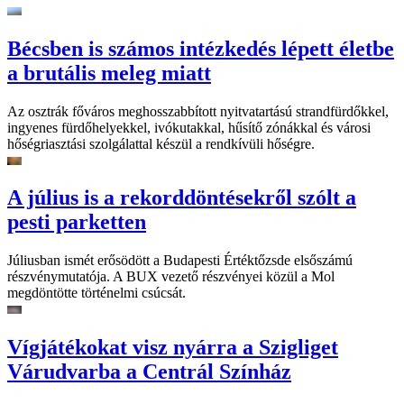
Bécsben is számos intézkedés lépett életbe
a brutális meleg miatt
Az osztrák főváros meghosszabbított nyitvatartású strandfürdőkkel,
ingyenes fürdőhelyekkel, ivókutakkal, hűsítő zónákkal és városi
hőségriasztási szolgálattal készül a rendkívüli hőségre.
A július is a rekorddöntésekről szólt a
pesti parketten
Júliusban ismét erősödött a Budapesti Értéktőzsde elsőszámú
részvénymutatója. A BUX vezető részvényei közül a Mol
megdöntötte történelmi csúcsát.
Vígjátékokat visz nyárra a Szigliget
Várudvarba a Centrál Színház