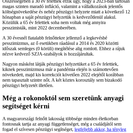
Összességében a 30 év felettiek érzik úgy, hogy a 2023-ban tartósan
magas szinten maradó infláció, valamint a vállalkozások jelentős
költségnövekedése és nehéz pénzügyi helyzete miatt a következő 12
hónapban a saját pénzügyi helyzetük is kedvezőtlenül alakul.
Közülük a 65 év felettiek soha nem voltak még annyira
pesszimisták, mint 2022 decemberében.
A 30 évesnél fiatalabb felnőttekre jellemző a legkevésbé
pesszimizmus, az ő esetükben ráadásul a 2014 és 2020 közötti
időszak semleges (0 körüli) megítélése alig romlott. Ehhez a rájuk
nézve kedvező SZJA-szabályok is hozzájárultak.
Nagyon másként látják pénzügyi helyzetüket a 65 év felettiek,
kiknek pesszimizmusa már a pandémia elején is számottevően
növekedett, majd kis korrekciót követően 2022 elejétől korábban
nem tapasztalt szintre nőt. A két köztes korosztály sem bizakodó
pénzügyi helyzetét illetően.
Még a rokonoktól sem szeretünk anyagi
segítséget kérni
A magyarországi felnőtt lakosság többsége minden életkorban
fontosnak tartja az anyagi függetlenséget, még a családjától sem
fogad el szívesen pénzügyi segítséget,
legfeljebb akkor, ha tényleg