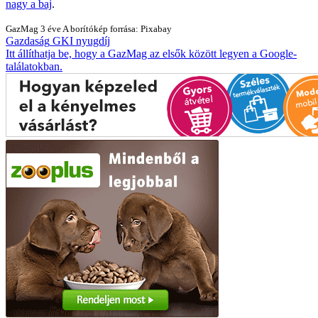
nagy a baj
.
GazMag
3 éve
A borítókép forrása: Pixabay
Gazdaság
GKI
nyugdíj
Itt állíthatja be, hogy a GazMag az elsők között legyen a Google-
találatokban.