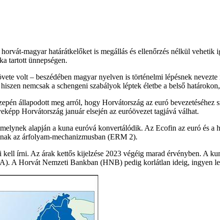
 horvát-magyar határátkelőket is megállás és ellenőrzés nélkül vehetik i
a tartott ünnepségen.
te volt – beszédében magyar nyelven is történelmi lépésnek nevezte 
l, hiszen nemcsak a schengeni szabályok léptek életbe a belső határokon,
özepén állapodott meg arról, hogy Horvátország az euró bevezetéséhez 
eképp Horvátország január elsején az euróövezet tagjává válhat.
melynek alapján a kuna euróvá konvertálódik. Az Ecofin az euró és a ho
mának az árfolyam-mechanizmusban (ERM 2).
kell írni. Az árak kettős kijelzése 2023 végéig marad érvényben. A kun
NA). A Horvát Nemzeti Bankban (HNB) pedig korlátlan ideig, ingyen les