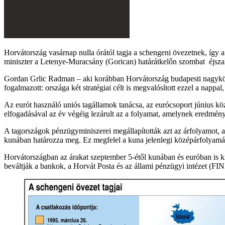
Horvátország vasárnap nulla órától tagja a schengeni övezetnek, így a
miniszter a Letenye-Muracsány (Gorican) határátkelőn szombat éjszak
Gordan Grlic Radman – aki korábban Horvátország budapesti nagyköve
fogalmazott: országa két stratégiai célt is megvalósított ezzel a nappa
Az eurót használó uniós tagállamok tanácsa, az eurócsoport június k
elfogadásával az év végéig lezárult az a folyamat, amelynek eredmény
A tagországok pénzügyminiszerei megállapították azt az árfolyamot, a
kunában határozza meg. Ez megfelel a kuna jelenlegi középárfolya
Horvátországban az árakat szeptember 5-étől kunában és euróban is ki 
beváltják a bankok, a Horvát Posta és az állami pénzügyi intézet (FI