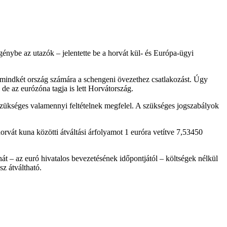
génybe az utazók – jelentette be a horvát kül- és Európa-ügyi
mindkét ország számára a schengeni övezethez csatlakozást. Úgy
 de az eurózóna tagja is lett Horvátország.
szükséges valamennyi feltételnek megfelel. A szükséges jogszabályok
rvát kuna közötti átváltási árfolyamot 1 euróra vetítve 7,53450
át – az euró hivatalos bevezetésének időpontjától – költségek nélkül
z átváltható.