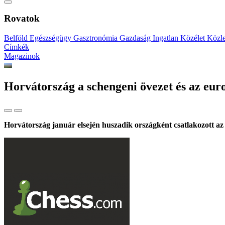
Rovatok
Belföld
Egészségügy
Gasztronómia
Gazdaság
Ingatlan
Közélet
Közl
Címkék
Magazinok
Horvátország a schengeni övezet és az euro
Horvátország január elsején huszadik országként csatlakozott az e