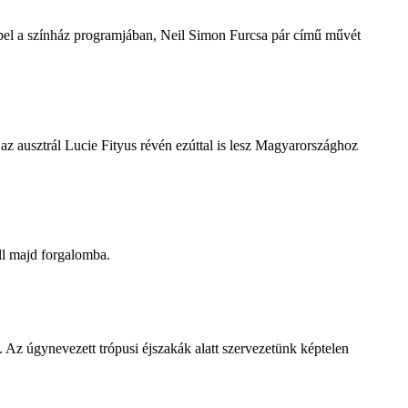
repel a színház programjában, Neil Simon Furcsa pár című művét
z ausztrál Lucie Fityus révén ezúttal is lesz Magyarországhoz
ll majd forgalomba.
 Az úgynevezett trópusi éjszakák alatt szervezetünk képtelen