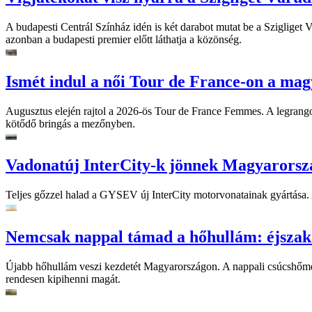
A budapesti Centrál Színház idén is két darabot mutat be a Szigliget
azonban a budapesti premier előtt láthatja a közönség.
Ismét indul a női Tour de France-on a mag
Augusztus elején rajtol a 2026-ös Tour de France Femmes. A legrango
kötődő bringás a mezőnyben.
Vadonatúj InterCity-k jönnek Magyarorsz
Teljes gőzzel halad a GYSEV új InterCity motorvonatainak gyártása. A
Nemcsak nappal támad a hőhullám: éjszaka
Újabb hőhullám veszi kezdetét Magyarországon. A nappali csúcshőmérsé
rendesen kipihenni magát.