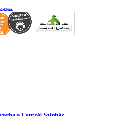
atokban.
dvarba a Centrál Színház