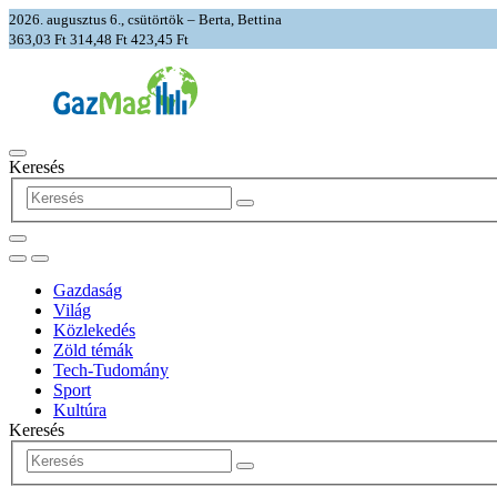
2026. augusztus 6., csütörtök – Berta, Bettina
363,03 Ft
314,48 Ft
423,45 Ft
Keresés
Gazdaság
Világ
Közlekedés
Zöld témák
Tech-Tudomány
Sport
Kultúra
Keresés