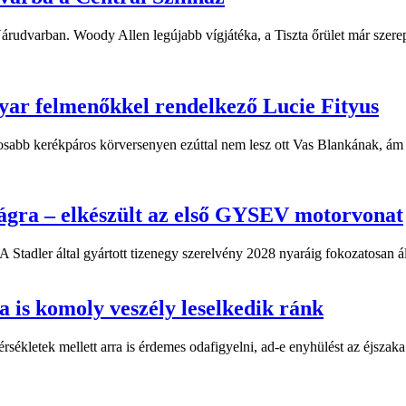
 Várudvarban. Woody Allen legújabb vígjátéka, a Tiszta őrület már sze
yar felmenőkkel rendelkező Lucie Fityus
sabb kerékpáros körversenyen ezúttal nem lesz ott Vas Blankának, ám a
ágra – elkészült az első GYSEV motorvonat
 Stadler által gyártott tizenegy szerelvény 2028 nyaráig fokozatosan á
 is komoly veszély leselkedik ránk
kletek mellett arra is érdemes odafigyelni, ad-e enyhülést az éjszaka.