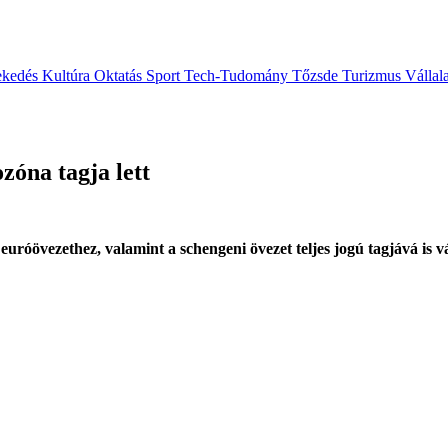
ekedés
Kultúra
Oktatás
Sport
Tech-Tudomány
Tőzsde
Turizmus
Vállal
zóna tagja lett
uróövezethez, valamint a schengeni övezet teljes jogú tagjává is vá