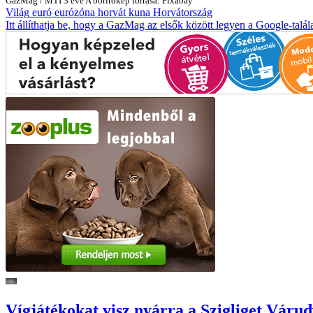
GazMag
/
MTI
3 éve
A borítókép forrása: Pixabay
Világ
euró
eurózóna
horvát kuna
Horvátország
Itt állíthatja be, hogy a GazMag az elsők között legyen a Google-talál
Vígjátékokat visz nyárra a Szigliget Váru