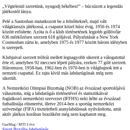
Végtelenül szeretünk, nyugodj békében!
– búcsúzott a legendás
játékostól lánya.
Pelé a Santosban mutatkozott be a felnőtteknél, majd vált
világklasszis játékossá, a csapatot közel húsz évig, 1956 és 1974
között erősítette. Azóta is ő a klub történetének legjobb góllövője
636 mérkőzésen szerzett 618 góljával. Pályafutását a New York
Cosmosban zárta le, amelyben 1975 és 1977 között három idényben
is szerepelt.
Klubjaival szerzett trófeái mellett legnagyobb sikereit a válogatottal
érte el, amelyben 92 meccsen lépett pályára, ezeken 77 gólt szerzett.
Háromszor, 1958-ban, 1962-ben és 1970-ben is világbajnok lett a
nemzeti csapattal. Ez rajta kívül más labdarúgónak még nem
sikerült.
A Nemzetközi Olimpiai Bizottság (NOB) az évszázad sportolójává
választotta, míg a labdarúgás történetével és statisztikáival
foglalkozó nemzetközi szervezet (IFFHS) neki ítélte az évszázad
futballistája elismerést, illetve 2014-ben a sportág nemzetközi
szövetsége (FIFA) tiszteletbeli aranylabdásnak nyilvánította, amit
aktív játékos korában brazilként még nem kaphatott meg.
GazMag
/
MTI
3 éve
Sport
Brazília
labdarúgás