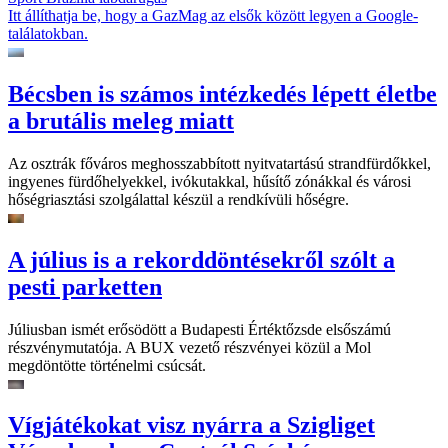
Itt állíthatja be, hogy a GazMag az elsők között legyen a Google-
találatokban.
Bécsben is számos intézkedés lépett életbe
a brutális meleg miatt
Az osztrák főváros meghosszabbított nyitvatartású strandfürdőkkel,
ingyenes fürdőhelyekkel, ivókutakkal, hűsítő zónákkal és városi
hőségriasztási szolgálattal készül a rendkívüli hőségre.
A július is a rekorddöntésekről szólt a
pesti parketten
Júliusban ismét erősödött a Budapesti Értéktőzsde elsőszámú
részvénymutatója. A BUX vezető részvényei közül a Mol
megdöntötte történelmi csúcsát.
Vígjátékokat visz nyárra a Szigliget