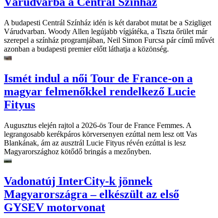
Várudvarba a Centrál Színház
A budapesti Centrál Színház idén is két darabot mutat be a Szigliget
Várudvarban. Woody Allen legújabb vígjátéka, a Tiszta őrület már
szerepel a színház programjában, Neil Simon Furcsa pár című művét
azonban a budapesti premier előtt láthatja a közönség.
Ismét indul a női Tour de France-on a
magyar felmenőkkel rendelkező Lucie
Fityus
Augusztus elején rajtol a 2026-ös Tour de France Femmes. A
legrangosabb kerékpáros körversenyen ezúttal nem lesz ott Vas
Blankának, ám az ausztrál Lucie Fityus révén ezúttal is lesz
Magyarországhoz kötődő bringás a mezőnyben.
Vadonatúj InterCity-k jönnek
Magyarországra – elkészült az első
GYSEV motorvonat