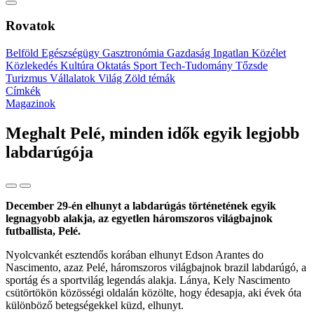
Rovatok
Belföld
Egészségügy
Gasztronómia
Gazdaság
Ingatlan
Közélet
Közlekedés
Kultúra
Oktatás
Sport
Tech-Tudomány
Tőzsde
Turizmus
Vállalatok
Világ
Zöld témák
Címkék
Magazinok
Meghalt Pelé, minden idők egyik legjobb
labdarúgója
December 29-én elhunyt a labdarúgás történetének egyik
legnagyobb alakja, az egyetlen háromszoros világbajnok
futballista, Pelé.
Nyolcvankét esztendős korában elhunyt Edson Arantes do
Nascimento, azaz Pelé, háromszoros világbajnok brazil labdarúgó, a
sportág és a sportvilág legendás alakja. Lánya, Kely Nascimento
csütörtökön közösségi oldalán közölte, hogy édesapja, aki évek óta
különböző betegségekkel küzd, elhunyt.