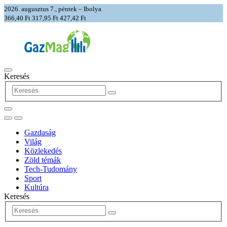
2026. augusztus 7., péntek – Ibolya
366,40 Ft
317,95 Ft
427,42 Ft
Keresés
Gazdaság
Világ
Közlekedés
Zöld témák
Tech-Tudomány
Sport
Kultúra
Keresés