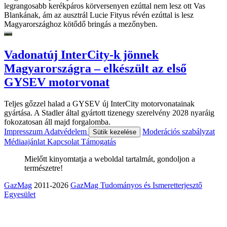
legrangosabb kerékpáros körversenyen ezúttal nem lesz ott Vas
Blankának, ám az ausztrál Lucie Fityus révén ezúttal is lesz
Magyarországhoz kötődő bringás a mezőnyben.
Vadonatúj InterCity-k jönnek
Magyarországra – elkészült az első
GYSEV motorvonat
Teljes gőzzel halad a GYSEV új InterCity motorvonatainak
gyártása. A Stadler által gyártott tizenegy szerelvény 2028 nyaráig
fokozatosan áll majd forgalomba.
Impresszum
Adatvédelem
Moderációs szabályzat
Sütik kezelése
Médiaajánlat
Kapcsolat
Támogatás
Mielőtt kinyomtatja a weboldal tartalmát, gondoljon a
természetre!
GazMag
2011-2026
GazMag Tudományos és Ismeretterjesztő
Egyesület