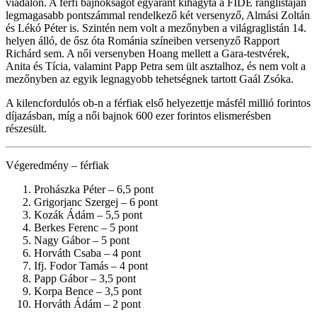
viadalon. A férfi bajnokságot egyaránt kihagyta a FIDE ranglistáján
legmagasabb pontszámmal rendelkező két versenyző, Almási Zoltán
és Lékó Péter is. Szintén nem volt a mezőnyben a világraglistán 14.
helyen álló, de ősz óta Románia színeiben versenyző Rapport
Richárd sem. A női versenyben Hoang mellett a Gara-testvérek,
Anita és Tícia, valamint Papp Petra sem ült asztalhoz, és nem volt a
mezőnyben az egyik legnagyobb tehetségnek tartott Gaál Zsóka.
A kilencfordulós ob-n a férfiak első helyezettje másfél millió forintos
díjazásban, míg a női bajnok 600 ezer forintos elismerésben
részesült.
Végeredmény – férfiak
Prohászka Péter – 6,5 pont
Grigorjanc Szergej – 6 pont
Kozák Ádám – 5,5 pont
Berkes Ferenc – 5 pont
Nagy Gábor – 5 pont
Horváth Csaba – 4 pont
Ifj. Fodor Tamás – 4 pont
Papp Gábor – 3,5 pont
Korpa Bence – 3,5 pont
Horváth Ádám – 2 pont