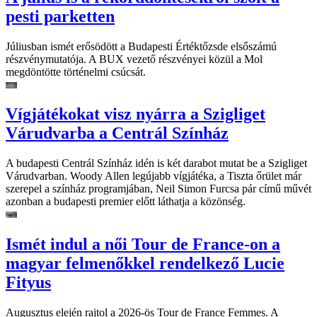
pesti parketten
Júliusban ismét erősödött a Budapesti Értéktőzsde elsőszámú
részvénymutatója. A BUX vezető részvényei közül a Mol
megdöntötte történelmi csúcsát.
Vígjátékokat visz nyárra a Szigliget
Várudvarba a Centrál Színház
A budapesti Centrál Színház idén is két darabot mutat be a Szigliget
Várudvarban. Woody Allen legújabb vígjátéka, a Tiszta őrület már
szerepel a színház programjában, Neil Simon Furcsa pár című művét
azonban a budapesti premier előtt láthatja a közönség.
Ismét indul a női Tour de France-on a
magyar felmenőkkel rendelkező Lucie
Fityus
Augusztus elején rajtol a 2026-ös Tour de France Femmes. A