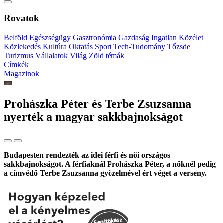
Rovatok
Belföld
Egészségügy
Gasztronómia
Gazdaság
Ingatlan
Közélet
Közlekedés
Kultúra
Oktatás
Sport
Tech-Tudomány
Tőzsde
Turizmus
Vállalatok
Világ
Zöld témák
Címkék
Magazinok
Prohászka Péter és Terbe Zsuzsanna
nyerték a magyar sakkbajnokságot
Budapesten rendezték az idei férfi és női országos
sakkbajnokságot. A férfiaknál Prohászka Péter, a nőknél pedig
a címvédő Terbe Zsuzsanna győzelmével ért véget a verseny.