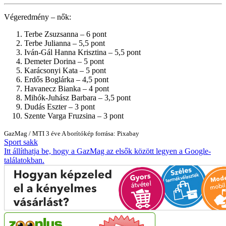
Végeredmény – nők:
Terbe Zsuzsanna – 6 pont
Terbe Julianna – 5,5 pont
Iván-Gál Hanna Krisztina – 5,5 pont
Demeter Dorina – 5 pont
Karácsonyi Kata – 5 pont
Erdős Boglárka – 4,5 pont
Havanecz Bianka – 4 pont
Mihók-Juhász Barbara – 3,5 pont
Dudás Eszter – 3 pont
Szente Varga Fruzsina – 3 pont
GazMag
/
MTI
3 éve
A borítókép forrása: Pixabay
Sport
sakk
Itt állíthatja be, hogy a GazMag az elsők között legyen a Google-
találatokban.