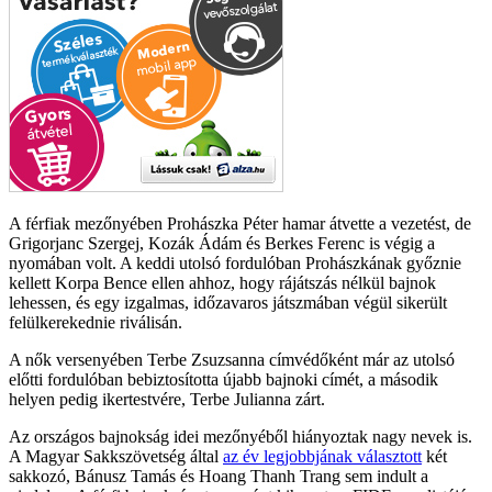
A férfiak mezőnyében Prohászka Péter hamar átvette a vezetést, de
Grigorjanc Szergej, Kozák Ádám és Berkes Ferenc is végig a
nyomában volt. A keddi utolsó fordulóban Prohászkának győznie
kellett Korpa Bence ellen ahhoz, hogy rájátszás nélkül bajnok
lehessen, és egy izgalmas, időzavaros játszmában végül sikerült
felülkerekednie riválisán.
A nők versenyében Terbe Zsuzsanna címvédőként már az utolsó
előtti fordulóban bebiztosította újabb bajnoki címét, a második
helyen pedig ikertestvére, Terbe Julianna zárt.
Az országos bajnokság idei mezőnyéből hiányoztak nagy nevek is.
A Magyar Sakkszövetség által
az év legjobbjának választott
két
sakkozó, Bánusz Tamás és Hoang Thanh Trang sem indult a