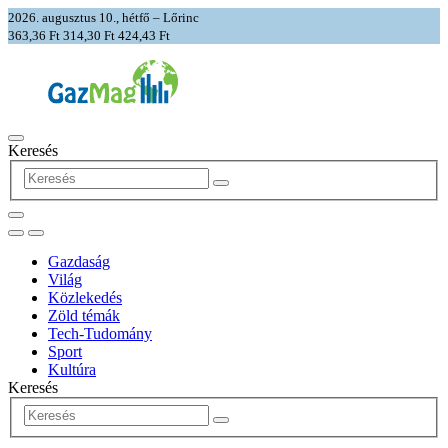
2026. augusztus 10., hétfő – Lőrinc
363,36 Ft
314,30 Ft
424,43 Ft
Keresés
Gazdaság
Világ
Közlekedés
Zöld témák
Tech-Tudomány
Sport
Kultúra
Keresés