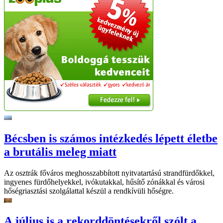
Bécsben is számos intézkedés lépett életbe
a brutális meleg miatt
Az osztrák főváros meghosszabbított nyitvatartású strandfürdőkkel,
ingyenes fürdőhelyekkel, ivókutakkal, hűsítő zónákkal és városi
hőségriasztási szolgálattal készül a rendkívüli hőségre.
A július is a rekorddöntésekről szólt a