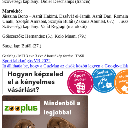
Szövetségi kapitány: Didier Deschamps (francia)
Marokkó:
Jásszina Bono – Asráf Hakimi, Dzsáváf el-Jamik, Asráf Dari, Romain 
Unahi, Szofján Amrabat, Szofján Bufál (Zakaria Abuhlal, 67.) – Juss
Szövetségi kapitány: Valíd Regragi (marokkói)
Gólszerzők: Hernandez (5.), Kolo Muani (79.)
Sárga lap: Bufál (27.)
GazMag
/
MTI
3 éve
3 éve
A borítókép forrása: TASR
Sport
labdarúgás
VB 2022
Itt állíthatja be, hogy a GazMag az elsők között legyen a Google-talál