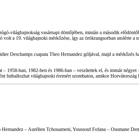
bdarúgó-világbajnokság vasárnapi döntőjében, miután a második elődönt
ó volt a 19. világbajnoki mérkőzése, így az örökrangsorban utolérte a
idier Deschamps csapata Theo Hernandez góljával, majd a mérkőzés haj
mat – 1958-ban, 1982-ben és 1986-ban – veszítettek el, és immár négy
tként futballozhat világbajnoki éremért szombaton, amikor Horvátország 
eo Hernandez – Aurélien Tchouameni, Youssouf Fofana – Ousmane Dem