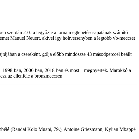
őben szerdán 2-0-ra legyőzte a torna meglepetéscsapatának számító
 német Manuel Neuert, akivel így holtversenyben a legtöbb vb-meccset
rájában a csereként, gólja előbb mindössze 43 másodperccel beállt
et – 1998-ban, 2006-ban, 2018-ban és most – megnyertek. Marokkó a
lesz az ellenfele a bronzmeccsen.
bélé (Randal Kolo Muani, 79.), Antoine Griezmann, Kylian Mbappé