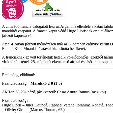
A címvédő francia válogatott lesz az Argentína ellenfele a katari la
marokkói csapatot. A francia kaput védő Hugo Llorisnak ez a találkoz
játszott kapussá vált.
Az al-Horban játszott mérkőzésen már az 5. percben előnybe került D
Randal Kolo Muani találatával biztosította be sikerét.
A franciáknak ez volt történetük hetedik vb-elődöntője, ezekből hár
vb-k történetének 25. elődöntőseként, első afrikai és első arab csapa
Eredmény, elődöntő:
Franciaország – Marokkó 2-0 (1-0)
Al-Hor, 68 294 néző, játékvezető: César Arturo Ramos (mexikói)
Franciaország:
Hugo Lloris – Jules Koundé, Raphaël Varane, Ibrahima Konaté, Th
– Olivier Giroud (Marcus Thuram, 65.)