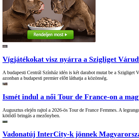
Vígjátékokat visz nyárra a Szigliget Váru
A budapesti Centrál Színház idén is két darabot mutat be a Szigliget
azonban a budapesti premier előtt láthatja a közönség.
Ismét indul a női Tour de France-on a mag
Augusztus elején rajtol a 2026-ös Tour de France Femmes. A legrango
kötődő bringás a mezőnyben.
Vadonatúj InterCity-k jönnek Magyarorsz