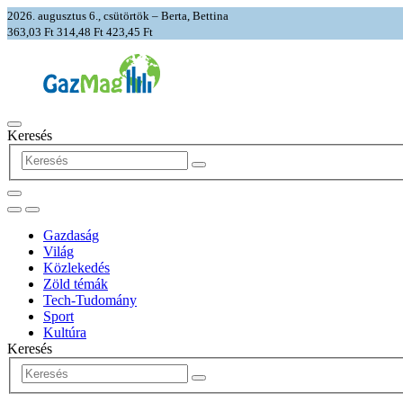
2026. augusztus 6., csütörtök – Berta, Bettina
363,03 Ft
314,48 Ft
423,45 Ft
Keresés
Gazdaság
Világ
Közlekedés
Zöld témák
Tech-Tudomány
Sport
Kultúra
Keresés