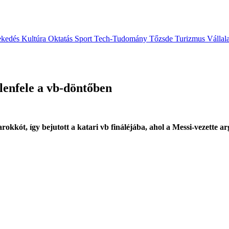
ekedés
Kultúra
Oktatás
Sport
Tech-Tudomány
Tőzsde
Turizmus
Vállal
lenfele a vb-döntőben
okkót, így bejutott a katari vb fináléjába, ahol a Messi-vezette a