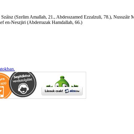
Száisz (Szelim Amallah, 21., Abdesszamed Ezzalzuli, 78.), Nusszáir Ma
zef en-Neszjiri (Abderrazak Hamdallah, 66.)
atokban.