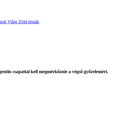
atok
Világ
Zöld témák
rgentin csapattal kell megmérkőznie a végső győzelemért.