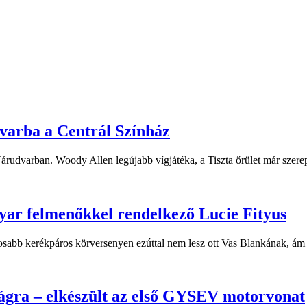
dvarba a Centrál Színház
 Várudvarban. Woody Allen legújabb vígjátéka, a Tiszta őrület már sze
yar felmenőkkel rendelkező Lucie Fityus
sabb kerékpáros körversenyen ezúttal nem lesz ott Vas Blankának, ám a
ágra – elkészült az első GYSEV motorvonat