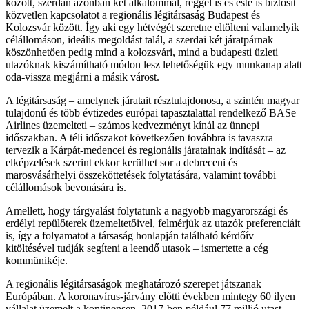
között, szerdán azonban két alkalommal, reggel is és este is biztosít
közvetlen kapcsolatot a regionális légitársaság Budapest és
Kolozsvár között. Így aki egy hétvégét szeretne eltölteni valamelyik
célállomáson, ideális megoldást talál, a szerdai két járatpárnak
köszönhetően pedig mind a kolozsvári, mind a budapesti üzleti
utazóknak kiszámítható módon lesz lehetőségük egy munkanap alatt
oda-vissza megjárni a másik várost.
A légitársaság – amelynek járatait résztulajdonosa, a szintén magyar
tulajdonú és több évtizedes európai tapasztalattal rendelkező BASe
Airlines üzemelteti – számos kedvezményt kínál az ünnepi
időszakban. A téli időszakot következően továbbra is tavaszra
tervezik a Kárpát-medencei és regionális járatainak indítását – az
elképzelések szerint ekkor kerülhet sor a debreceni és
marosvásárhelyi összeköttetések folytatására, valamint további
célállomások bevonására is.
Amellett, hogy tárgyalást folytatunk a nagyobb magyarországi és
erdélyi repülőterek üzemeltetőivel, felmérjük az utazók preferenciáit
is, így a folyamatot a társaság honlapján található kérdőív
kitöltésével tudják segíteni a leendő utasok – ismertette a cég
kommünikéje.
A regionális légitársaságok meghatározó szerepet játszanak
Európában. A koronavírus-járvány előtti években mintegy 60 ilyen
vállalat üzemelt a kontinensen. 2017-ben például 77 millió utast