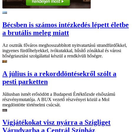
Bécsben is számos intézkedés lépett életbe
a brutális meleg miatt
Az osztrák főváros meghosszabbított nyitvatartású strandfürdőkkel,
ingyenes fürdőhelyekkel, ivókutakkal, hűsítő zónákkal és városi
hőségriasztási szolgálattal készül a rendkívüli hőségre.
A július is a rekorddöntésekről szólt a
pesti parketten
Júliusban ismét erősödött a Budapesti Értéktőzsde elsőszámú
részvénymutatója. A BUX vezető részvényei közül a Mol
megdöntötte történelmi csúcsát.
Vígjátékokat visz nyárra a Szigliget
Várudvarba a Centrál Színház