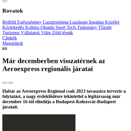
Rovatok
Belföld
Egészségügy
Gasztronómia
Gazdaság
Ingatlan
Közélet
Közlekedés
Kultúra
Oktatás
Sport
Tech-Tudomány
Tőzsde
Turizmus
Vállalatok
Világ
Zöld témák
Címkék
Magazinok
Már decemberben visszatérnek az
Aeroexpress regionális járatai
Habár az Aeroexpress Regional csak 2023 tavaszára tervezte a
folytatást, a nagy érdeklődésre tekintettel a légitársaság már
december 16-tól elindítja a Budapest-Kolozsvár-Budapest
járatait.