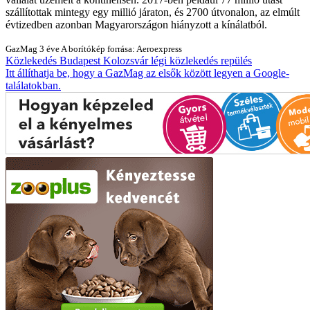
szállítottak mintegy egy millió járaton, és 2700 útvonalon, az elmúlt
évtizedben azonban Magyarországon hiányzott a kínálatból.
GazMag
3 éve
A borítókép forrása: Aeroexpress
Közlekedés
Budapest
Kolozsvár
légi közlekedés
repülés
Itt állíthatja be, hogy a GazMag az elsők között legyen a Google-
találatokban.