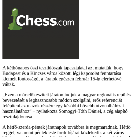
A kéthónapos őszi tesztidőszak tapasztalatai azt mutatták, hogy
Budapest és a Kincses város közötti légi kapcsolat fenntartása
kiemelt fontosságú, a járatok egészen február 15-ig elérhetővé
váltak.
Ezen a már előkészített járaton tudjuk a magyar regionális repülés
bevezetését a leghasznosabb módon szolgálni, erős referenciát
felépíteni az utazók részére egy későbbi bővebb útvonalhálózat
használatához
– nyilatkozta Somogyi-Tóth Dániel, a cég alapító
résztulajdonosa.
A hétfő-szerda-péntek járatnapok továbbra is megmaradnak. Hétfő
reggel, valamint péntek este fordulójárat közlekedik a két város