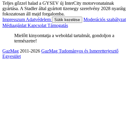
Teljes gőzzel halad a GYSEV új InterCity motorvonatainak
gyártása. A Stadler által gyártott tizenegy szerelvény 2028 nyaráig
fokozatosan áll majd forgalomba.
Impresszum
Adatvédelem
Moderációs szabályzat
Sütik kezelése
Médiaajánlat
Kapcsolat
Támogatás
Mielőtt kinyomtatja a weboldal tartalmát, gondoljon a
természetre!
GazMag
2011-2026
GazMag Tudományos és Ismeretterjesztő
Egyesület