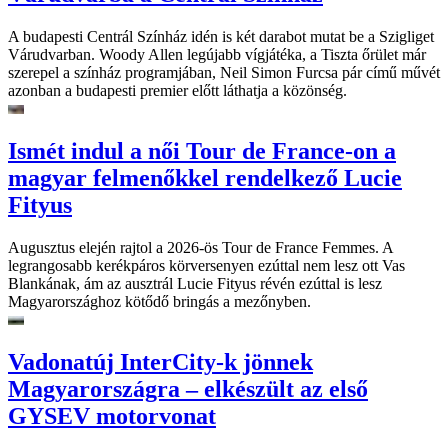
A budapesti Centrál Színház idén is két darabot mutat be a Szigliget
Várudvarban. Woody Allen legújabb vígjátéka, a Tiszta őrület már
szerepel a színház programjában, Neil Simon Furcsa pár című művét
azonban a budapesti premier előtt láthatja a közönség.
Ismét indul a női Tour de France-on a
magyar felmenőkkel rendelkező Lucie
Fityus
Augusztus elején rajtol a 2026-ös Tour de France Femmes. A
legrangosabb kerékpáros körversenyen ezúttal nem lesz ott Vas
Blankának, ám az ausztrál Lucie Fityus révén ezúttal is lesz
Magyarországhoz kötődő bringás a mezőnyben.
Vadonatúj InterCity-k jönnek
Magyarországra – elkészült az első
GYSEV motorvonat