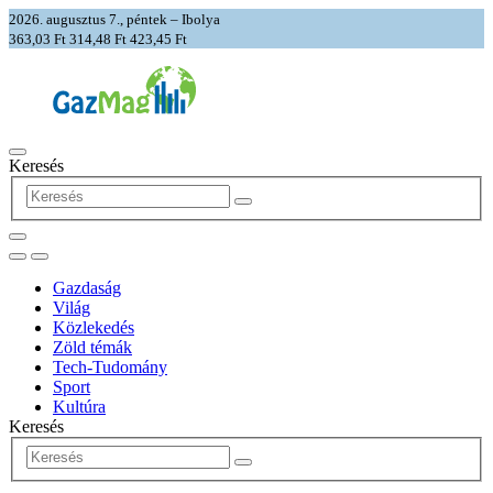
2026. augusztus 7., péntek – Ibolya
363,03 Ft
314,48 Ft
423,45 Ft
Keresés
Gazdaság
Világ
Közlekedés
Zöld témák
Tech-Tudomány
Sport
Kultúra
Keresés