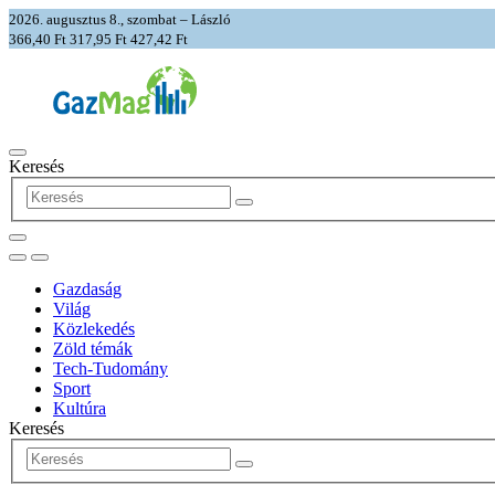
2026. augusztus 8., szombat – László
366,40 Ft
317,95 Ft
427,42 Ft
Keresés
Gazdaság
Világ
Közlekedés
Zöld témák
Tech-Tudomány
Sport
Kultúra
Keresés