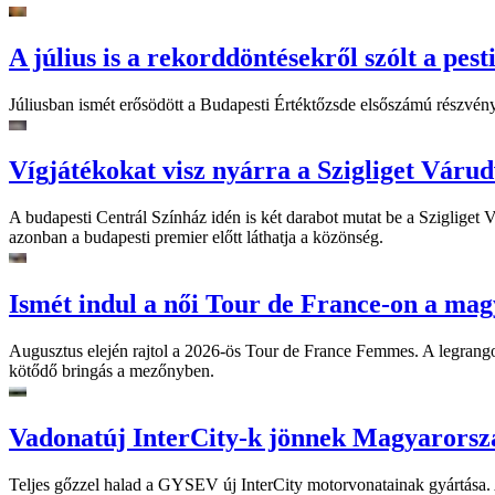
A július is a rekorddöntésekről szólt a pest
Júliusban ismét erősödött a Budapesti Értéktőzsde elsőszámú részvén
Vígjátékokat visz nyárra a Szigliget Váru
A budapesti Centrál Színház idén is két darabot mutat be a Szigliget
azonban a budapesti premier előtt láthatja a közönség.
Ismét indul a női Tour de France-on a mag
Augusztus elején rajtol a 2026-ös Tour de France Femmes. A legrango
kötődő bringás a mezőnyben.
Vadonatúj InterCity-k jönnek Magyarorsz
Teljes gőzzel halad a GYSEV új InterCity motorvonatainak gyártása. A