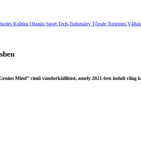
ekedés
Kultúra
Oktatás
Sport
Tech-Tudomány
Tőzsde
Turizmus
Vállal
csben
enius Mind” című vándorkiállítást, amely 2021-ben indult világ k