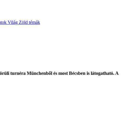
atok
Világ
Zöld témák
örüli turnéra Münchenből és most Bécsben is látogatható. A