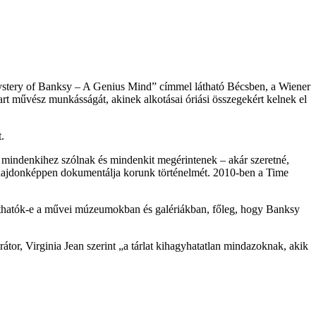
e Mystery of Banksy – A Genius Mind” címmel látható Bécsben, a Wiener
t art művész munkásságát, akinek alkotásai óriási összegekért kelnek el
.
sai mindenkihez szólnak és mindenkit megérintenek – akár szeretné,
 tulajdonképpen dokumentálja korunk történelmét. 2010-ben a Time
tathatók-e a művei múzeumokban és galériákban, főleg, hogy Banksy
or, Virginia Jean szerint „a tárlat kihagyhatatlan mindazoknak, akik