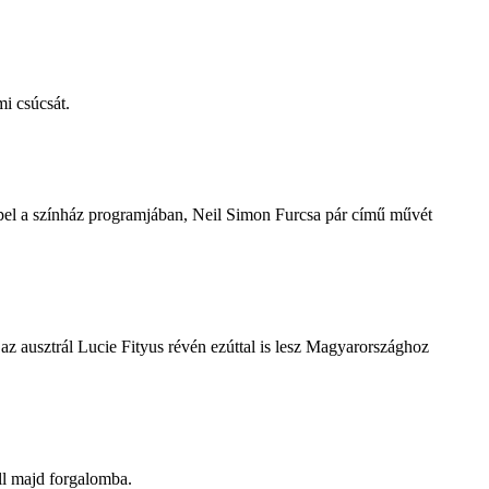
i csúcsát.
repel a színház programjában, Neil Simon Furcsa pár című művét
z ausztrál Lucie Fityus révén ezúttal is lesz Magyarországhoz
ll majd forgalomba.