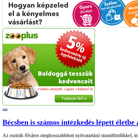
Bécsben is számos intézkedés lépett életbe 
Az osztrák főváros meghosszabbított nyitvatartású strandfürdőkkel, ing