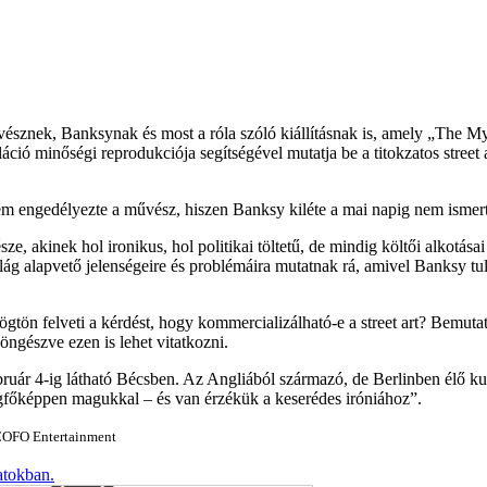
 művésznek, Banksynak és most a róla szóló kiállításnak is, amely „Th
alláció minőségi reprodukciója segítségével mutatja be a titokzatos stree
sem engedélyezte a művész, hiszen Banksy kiléte a mai napig nem ismert
sze, akinek hol ironikus, hol politikai töltetű, de mindig költői alkotá
világ alapvető jelenségeire és problémáira mutatnak rá, amivel Banksy
gtön felveti a kérdést, hogy kommercializálható-e a street art? Bemu
öngészve ezen is lehet vitatkozni.
ár 4-ig látható Bécsben. Az Angliából származó, de Berlinben élő kurát
legfőképpen magukkal – és van érzékük a keserédes iróniához”.
 COFO Entertainment
atokban.