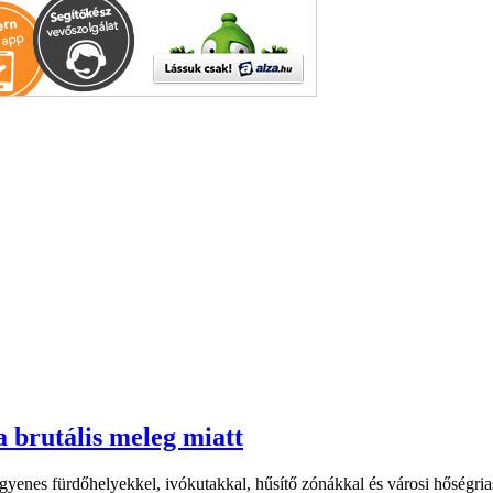
a brutális meleg miatt
yenes fürdőhelyekkel, ivókutakkal, hűsítő zónákkal és városi hőségriasz