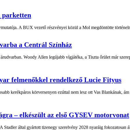
i parketten
ymutatója. A BUX vezető részvényei közül a Mol megdöntötte történelm
dvarba a Centrál Színház
 Várudvarban. Woody Allen legújabb vígjátéka, a Tiszta őrület már sze
yar felmenőkkel rendelkező Lucie Fityus
sabb kerékpáros körversenyen ezúttal nem lesz ott Vas Blankának, ám a
ágra – elkészült az első GYSEV motorvonat
 Stadler által gyártott tizenegy szerelvény 2028 nyaráig fokozatosan á