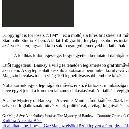
„Copyright is for losers ©TM“ – ez a mottója a híres brit street art
Stadthalle Studio F-ben. A tárlat 150 graffiti, fénykép, szobor és inst
az árveréseken, ugyanakkor csak magángyűjteményekben láthatóak.
A kiállítás különlegessége, hogy egyetlen bemutatott darabját 
Ettől függetlenül Banksy a világ feltehetően legismertebb graffitiművé
akár nem. Az éj leple alatt készülő alkotásai a bennünket körülvevő 
Magazin beválasztotta a világ 100 legbefolyásosabb embere közé.
Noha korunk egyik legdrágább művészei közé tartozik, munkássága rö
neve egyet jelent a kommercializmus elutasításával. A kiállítást végigb
A „The Mystery of Banksy – A Genius Mind” című kiállítás 2023. febru
szívesen foglalkoznak művészettel, politikával, a világ dolgaival és 
GazMag
3 éve
A borítókép forrása: The Mystery of Banksy – Dominic Gruss / ©
Kultúra
Ausztria
Bécs
Itt állíthatja be, hogy a GazMag az elsők között legyen a Google-talál