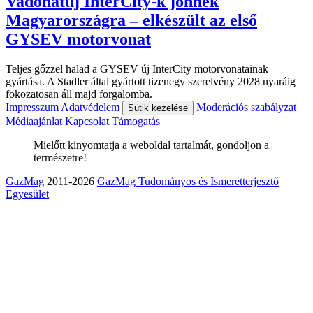
Vadonatúj InterCity-k jönnek
Magyarországra – elkészült az első
GYSEV motorvonat
Teljes gőzzel halad a GYSEV új InterCity motorvonatainak
gyártása. A Stadler által gyártott tizenegy szerelvény 2028 nyaráig
fokozatosan áll majd forgalomba.
Impresszum
Adatvédelem
Moderációs szabályzat
Sütik kezelése
Médiaajánlat
Kapcsolat
Támogatás
Mielőtt kinyomtatja a weboldal tartalmát, gondoljon a
természetre!
GazMag
2011-2026
GazMag Tudományos és Ismeretterjesztő
Egyesület