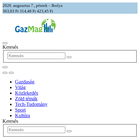
2026. augusztus 7., péntek – Ibolya
363,03 Ft
314,48 Ft
423,45 Ft
Keresés
Gazdaság
Világ
Közlekedés
Zöld témák
Tech-Tudomány
Sport
Kultúra
Keresés