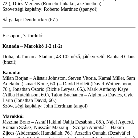
72.), Dries Mertens (Romelu Lukaku, a szünetben)
Szövetségi kapitány: Roberto Martínez (spanyol)
Sárga lap: Dendoncker (67.)
F csoport, 3. forduló:
Kanada – Marokkó 1-2 (1-2)
Doha, al-Tumama Stadion, 43 102 néző, játékvezető: Raphael Claus
(brazil)
Kanada:
Milan Borjan – Alistair Johnston, Steven Vitoria, Kamal Miller, Sam
Adekube (Ismael Kone, 60.) – David Hoilett (David Wotherspoon,
76.), Jonathan Osorio (Richie Leryea, 65.), Mark-Anthony Kaye
(Atiba Hutchinson, 60.), Tajon Buchanen – Alphonso Davies, Cyle
Larin (Jonathan David, 60.)
Szövetségi kapitány: John Herdman (angol)
Marokkó:
Jásszina Bono – Asráf Hakimi (Jahja Dzsábrán, 85.), Nájef Aguerd,
Romain Száisz, Nusszáir Mazrauj – Szofjan Amrabát – Hakim
Zijecs (Abderrazak Hamdallah, 76.), Azzedin Ounahi (Dzsáváf el