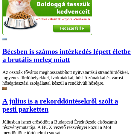
Bécsben is számos intézkedés lépett életbe
a brutális meleg miatt
Az osztrák főváros meghosszabbított nyitvatartású strandfürdőkkel,
ingyenes fürdőhelyekkel, ivókutakkal, hűsítő zónákkal és városi
hőségriasztási szolgálattal készül a rendkívüli hőségre.
A július is a rekorddöntésekről szólt a
pesti parketten
Júliusban ismét erősödött a Budapesti Értéktőzsde elsőszámú
részvénymutatója. A BUX vezető részvényei közül a Mol
megdöntötte történelmi csúcsát.