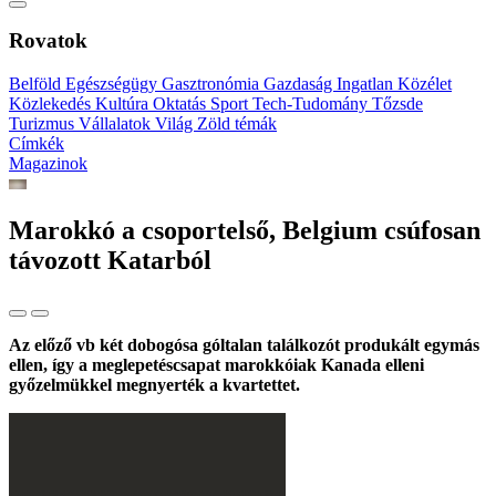
Rovatok
Belföld
Egészségügy
Gasztronómia
Gazdaság
Ingatlan
Közélet
Közlekedés
Kultúra
Oktatás
Sport
Tech-Tudomány
Tőzsde
Turizmus
Vállalatok
Világ
Zöld témák
Címkék
Magazinok
Marokkó a csoportelső, Belgium csúfosan
távozott Katarból
Az előző vb két dobogósa góltalan találkozót produkált egymás
ellen, így a meglepetéscsapat marokkóiak Kanada elleni
győzelmükkel megnyerték a kvartettet.