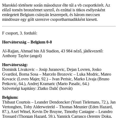
Marokkó története során másodszor élte túl a vb csoportkörét. Az
előző tornén bronzérmet szerző, és ezúttal is titkos esélyesként
emlegetett Belgium csúnyán leszerepelt, és három meccsen
mindössze egy gólt szerezve csoportharmadikként kiesett.
F csoport, 3. forduló:
Horvátország – Belgium 0-0
Al-Rajjan, Ahmad bin Ali Stadion, 43 984 néző, játékvezető:
Anthony Taylor (angol)
Horvátország:
Dominik Livakovic – Josip Juranovic, Dejan Lovren, Josko
Gvardiol, Borna Sosa – Marcelo Brozovic – Luka Modric, Mateo
Kovacic (Lovro Majer, 92.) – Ivan Perisic, Marko Livaja (Bruno
Petkovic, 64.), Andrej Kramaric (Mario Pasalic, 64.)
Szövetségi kapitány: Zlatko Dalić (horvát)
Belgium:
Thibaut Courtois – Leander Dendoncker (Youri Tielemans, 72.), Jan
Vertonghen, Toby Alderweireld – Thomas Meunier (Eden Hazard,
87.), Axel Witsel, Kevin De Bruyne, Timothy Castagne – Leandro
Trossard (Thorgan Hazard, 59.), Yannick Carrasco (Jeremy Doku,