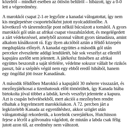
közelről – mindkét esetben az ötösön belülről – hibázott, így a 0-0
lett a végeredmény.
A marokkói csapat 2-1-re legyőzte a kanadai válogatottat, így nem
kis meglepetésre csoportelsőként jutott nyolcaddöntőbe. A
következő vb társrendezője pont nélkül búcsúzott a tornától. A gyors
marokkói gól után az afrikai csapat visszahúzódott, és megelégedett
a zárt védekezéssel, amelyből azonnal váltott gyors támadásra, amint
alkalom kínálkozott rá. Egy ilyen akcióból aztán a félidő közepén
megduplázta előnyét. A kanadai együttes a második gól után
percekre elveszítette addigi lendületét, bár sok veszélyt az ellenfél
kapujára azelőtt sem jelentett. A játékrész finisében az afrikai
együttes beszorult a saját térfelére, védelme sokszor vállalt be rizikós
passzt, bár a szépítés végül nem egy ebből eredő hibából, hanem
egy öngóllal jött össze Kanadának.
A második félidőben Marokkó a kapujától 30 méterre visszazárt, és
mezőnyjátékosai a tizenhatosuk előtt tömörültek, így Kanada hiába
birtokolta jóval többet a labdát, kevés veszélyt jelentette a kapura.
Azt is csupán beívelésekből, mert akciói a mezőnyben rendre
elhaltak a fegyelmezett marokkóiakon. A 72. percben járt a
legközelebb Kanada az egyenlítéshez, akkor szöglet után
válogatottsági rekorderük, a korelnök cserejátékos, Hutchinson
fejese a lécről a gólvonalra vágódott, de miután a labda csak félig
jutott azon túl, az eredmény nem változott.