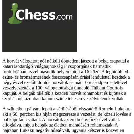
A horvát válogatott gól nélküli döntetlent játszott a belga csapattal a
katari labdarúgó-világbajnokság F csoportjának harmadik
fordulójában, ezzel második helyen jutott a 16 közé. A legutóbbi vb
ezüst- és bronzérmesének összecsapásán óriási lendülettel kezdtek a
négy évvel ezelőtt döntős horvátok és már 10 másodperc elteltével
veszélyeztették a 100. válogatottságát ünneplő Thibaut Courtois
kapuját. A belgák túlélték a kezdeti horvát rohamokat és kijöttek a
szorításból, azonban kapura szinte teljesen veszélytelenek voltak.
A szünetben pályára lépett a sérüléséből visszatérő Romelu Lukaku,
aki a 60. percben kis híján megszerezte a vezetést, de közeli lövése a
bal kapufán csattant. A horvátok az eredmény őrzésével voltak
elfoglalva, míg a belgák az életben maradásért rohamoztak. A
hajrában Lukaku negatív hőssé vált, ugyanis kétszer is közvetlen