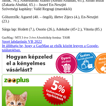
Jamik, 76.), Abdelhamid Szabíri (Szelim Amallah, 65.), Szoán Bufál
(Zakaria Abuhlal, 65.) – Juszef En-Neszjiri
Szövetségi kapitány: Valíd Regragi (marokkói)
Gólszerzők: Aguerd (40. – öngól), illetve Zijecs (4.), En-Neszjiri
(23.)
Sárga lap: Hoilett (7.), Osorio (26.), Adekube (45+2.), Vitoria (85.)
GazMag
/
MTI
3 éve
3 éve
A borítókép forrása: TASR
Sport
labdarúgás
VB 2022
Itt állíthatja be, hogy a GazMag az elsők között legyen a Google-
találatokban.