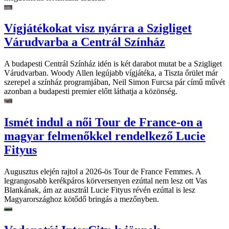
Vígjátékokat visz nyárra a Szigliget
Várudvarba a Centrál Színház
A budapesti Centrál Színház idén is két darabot mutat be a Szigliget
Várudvarban. Woody Allen legújabb vígjátéka, a Tiszta őrület már
szerepel a színház programjában, Neil Simon Furcsa pár című művét
azonban a budapesti premier előtt láthatja a közönség.
Ismét indul a női Tour de France-on a
magyar felmenőkkel rendelkező Lucie
Fityus
Augusztus elején rajtol a 2026-ös Tour de France Femmes. A
legrangosabb kerékpáros körversenyen ezúttal nem lesz ott Vas
Blankának, ám az ausztrál Lucie Fityus révén ezúttal is lesz
Magyarországhoz kötődő bringás a mezőnyben.