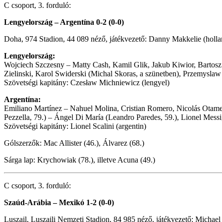
C csoport, 3. forduló:
Lengyelország – Argentína 0-2 (0-0)
Doha, 974 Stadion, 44 089 néző, játékvezető: Danny Makkelie (holla
Lengyelország:
Wojciech Szczesny – Matty Cash, Kamil Glik, Jakub Kiwior, Bartosz B
Zielinski, Karol Swiderski (Michal Skoras, a szünetben), Przemysl
Szövetségi kapitány: Czesław Michniewicz (lengyel)
Argentína:
Emiliano Martínez – Nahuel Molina, Cristian Romero, Nicolás Otame
Pezzella, 79.) – Ángel Di María (Leandro Paredes, 59.), Lionel Messi
Szövetségi kapitány: Lionel Scalini (argentin)
Gólszerzők: Mac Allister (46.), Álvarez (68.)
Sárga lap: Krychowiak (78.), illetve Acuna (49.)
C csoport, 3. forduló:
Szaúd-Arábia – Mexikó 1-2 (0-0)
Luszail, Luszaili Nemzeti Stadion, 84 985 néző, játékvezető: Michael