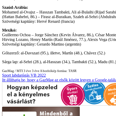
Szaúd-Arábia:
Mohamed al-Ovajsz – Hasszan Tambakti, Ali al-Bulaihi (Rijad Sarah
(Hattan Bahebri, 86.) – Firasz al-Buraikan, Szaleh al-Sehri (Abdulra
Szövetségi kapitány: Hervé Renard (francia)
Mexikó:
Guillermo Ochoa – Jorge Sánchez (Kevin Álvarez, 86.), César Montes
Hirving Lozano, Henry Martín (Raúl Jiménez, 77.), Alexis Vega (Urie
Szövetségi kapitány: Gerardo Martino (argentin)
Gólszerző: al-Davszari (95.), illetve, Martín (48.), Chávez (52.)
Sárga lap: al-Sehri (28.), al-Hasszan (34.), Tambakti (52.), Madu (81.)
GazMag
/
MTI
3 éve
3 éve
A borítókép forrása: TASR
Sport
labdarúgás
VB 2022
Itt állíthatja be, hogy a GazMag az elsők között legyen a Google-talál