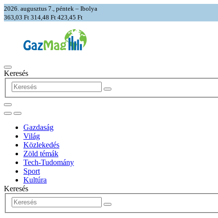
2026. augusztus 7., péntek – Ibolya
363,03 Ft
314,48 Ft
423,45 Ft
Keresés
Gazdaság
Világ
Közlekedés
Zöld témák
Tech-Tudomány
Sport
Kultúra
Keresés