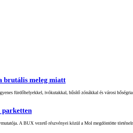
a brutális meleg miatt
yenes fürdőhelyekkel, ivókutakkal, hűsítő zónákkal és városi hőségriasz
i parketten
ymutatója. A BUX vezető részvényei közül a Mol megdöntötte történelm