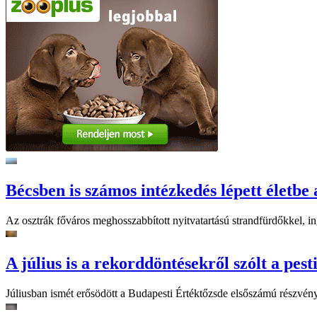
Bécsben is számos intézkedés lépett életbe 
Az osztrák főváros meghosszabbított nyitvatartású strandfürdőkkel, ing
A július is a rekorddöntésekről szólt a pest
Júliusban ismét erősödött a Budapesti Értéktőzsde elsőszámú részvén