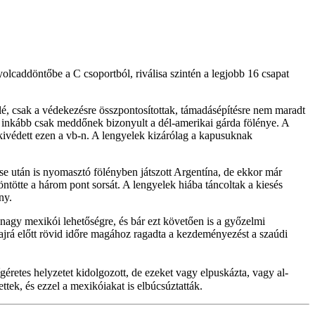
nyolcaddöntőbe a C csoportból, riválisa szintén a legjobb 16 csapat
 elé, csak a védekezésre összpontosítottak, támadásépítésre nem maradt
t inkább csak meddőnek bizonyult a dél-amerikai gárda fölénye. A
 kivédett ezen a vb-n. A lengyelek kizárólag a kapusuknak
zése után is nyomasztó fölényben játszott Argentína, de ekkor már
tötte a három pont sorsát. A lengyelek hiába táncoltak a kiesés
ny.
 nagy mexikói lehetőségre, és bár ezt követően is a győzelmi
ajrá előtt rövid időre magához ragadta a kezdeményezést a szaúdi
éretes helyzetet kidolgozott, de ezeket vagy elpuskázta, vagy al-
ttek, és ezzel a mexikóiakat is elbúcsúztatták.