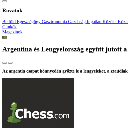
Rovatok
Belföld
Egészségügy
Gasztronómia
Gazdaság
Ingatlan
Közélet
Közl
Címkék
Magazinok
Argentína és Lengyelország együtt jutott 
Az argentin csapat könnyedén győzte le a lengyeleket, a szaúdi