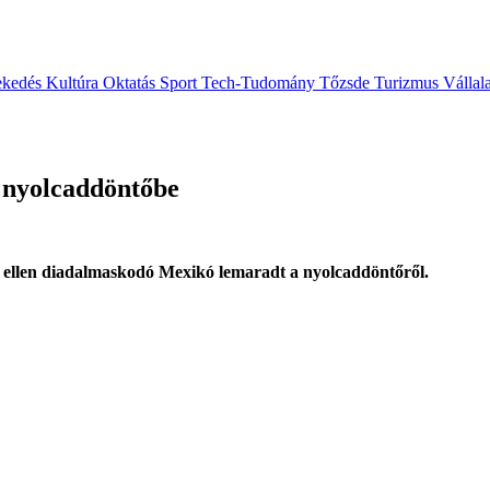
ekedés
Kultúra
Oktatás
Sport
Tech-Tudomány
Tőzsde
Turizmus
Vállal
a nyolcaddöntőbe
ak ellen diadalmaskodó Mexikó lemaradt a nyolcaddöntőről.