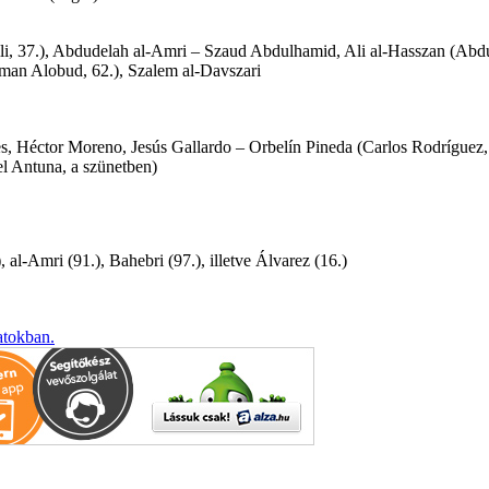
ili, 37.), Abdudelah al-Amri – Szaud Abdulhamid, Ali al-Hasszan (A
hman Alobud, 62.), Szalem al-Davszari
, Héctor Moreno, Jesús Gallardo – Orbelín Pineda (Carlos Rodríguez,
l Antuna, a szünetben)
, al-Amri (91.), Bahebri (97.), illetve Álvarez (16.)
atokban.