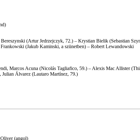
nd)
ereszynski (Artur Jedrzejczyk, 72.) – Krystian Bielik (Sebastian Szym
aw Frankowski (Jakub Kaminski, a szünetben) – Robert Lewandowski
ndi, Marcos Acuna (Nicolás Tagliafico, 59.) – Alexis Mac Allister (
, Julian Álvarez (Lautaro Martínez, 79.)
 Oliver (angol)