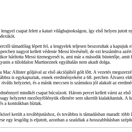
lengyel csapat felett a katari világbajnokságon, így első helyen jutott 
Mexikót.
perctől támadólag lépett fel, a lengyelek teljesen beszorultak a kapujuk
ercben nagyot kellett védenie Messi lövésénél, de ezt leszámítva azér
kor hárította Messi tizenegyesét is, ami már a második büntetője, amit
gyanis a túloldalon Martineznek egyáltalán nem akadt dolga.
na Mac Allister góljával az első akciójából gólt lőtt. A vezetés megszer
ábbra is egykapuztak, ennek eredményeként a 68. percben Álvarez eldön
 rivális helyzetei, és a másik meccsen is számukra jól alakult az eredmé
redménnyel mindkét csapat búcsúzott. Három percet kellett várni az első
nagy helyzetet mezőnyfölényük ellenére sem sikerült kialakítaniuk. A h
és a kontrákban bíztak.
zel került a továbbjutáshoz, és továbbra is támadásban maradt: több íg
 egy lesgólig is eljutott, azonban a szaúdiak a hosszabbításban szépíte