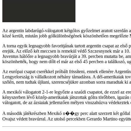
Az argentin labdarúgó-válogatott kétgólos győzelmet aratott szerdán a 
közé került, miután jobb gólkülönbségének köszönhetően megelőzte 
A torna egyik legnagyobb favoritjának tartott argentin csapat az első 
erejük. Az előző két meccsen is remekül védő Szczesnynek már a 10. p
Juventus hálóőre a legnagyobb bravúrját a 39. percben mutatta be, ami
köszönhették, hogy nem dőlt el már az első 45 percben a találkozó, u
Az európai csapat cserékkel próbált frissíteni, ennek ellenére Argentí
Lengyelország is vállalkozott néhány támadásra. A dél-amerikaiak tov
szélén, nem tudtak újítani, szerencséjükre azonban sorra maradtak ki a
A mexikói válogatott 2-1-re legyőzte a szaúdi csapatot, de ezzel az e
kényszerben lévő közép-amerikaiak játszottak gólra törőbben, igazán 
válogatott, de az ázsiaiak jellemzően mélyen visszahúzva védekeztek 
A második játékrészben Mexikó n��gy perc alatt szerzett két góllal kö
Ovajsz védett bravúrral. Az utolsó percekben Gerardo Martino együttese