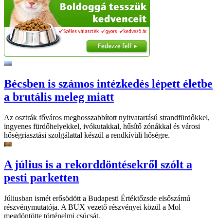
Bécsben is számos intézkedés lépett életbe
a brutális meleg miatt
Az osztrák főváros meghosszabbított nyitvatartású strandfürdőkkel,
ingyenes fürdőhelyekkel, ivókutakkal, hűsítő zónákkal és városi
hőségriasztási szolgálattal készül a rendkívüli hőségre.
A július is a rekorddöntésekről szólt a
pesti parketten
Júliusban ismét erősödött a Budapesti Értéktőzsde elsőszámú
részvénymutatója. A BUX vezető részvényei közül a Mol
megdöntötte történelmi csúcsát.