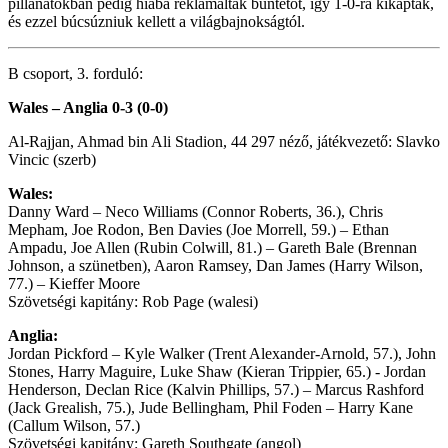
pillanatokban pedig hiába reklamáltak büntetőt, így 1-0-ra kikaptak,
és ezzel búcsúzniuk kellett a világbajnokságtól.
B csoport, 3. forduló:
Wales – Anglia 0-3 (0-0)
Al-Rajjan, Ahmad bin Ali Stadion, 44 297 néző, játékvezető: Slavko
Vincic (szerb)
Wales:
Danny Ward – Neco Williams (Connor Roberts, 36.), Chris
Mepham, Joe Rodon, Ben Davies (Joe Morrell, 59.) – Ethan
Ampadu, Joe Allen (Rubin Colwill, 81.) – Gareth Bale (Brennan
Johnson, a szünetben), Aaron Ramsey, Dan James (Harry Wilson,
77.) – Kieffer Moore
Szövetségi kapitány: Rob Page (walesi)
Anglia:
Jordan Pickford – Kyle Walker (Trent Alexander-Arnold, 57.), John
Stones, Harry Maguire, Luke Shaw (Kieran Trippier, 65.) - Jordan
Henderson, Declan Rice (Kalvin Phillips, 57.) – Marcus Rashford
(Jack Grealish, 75.), Jude Bellingham, Phil Foden – Harry Kane
(Callum Wilson, 57.)
Szövetségi kapitány: Gareth Southgate (angol)