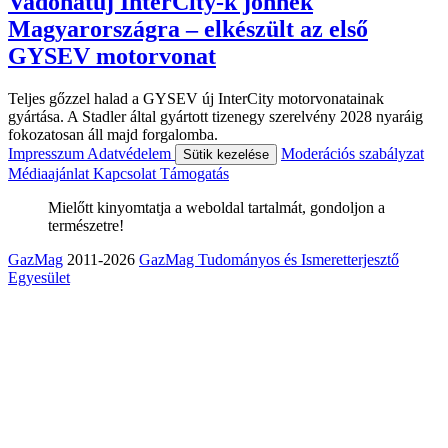
Vadonatúj InterCity-k jönnek
Magyarországra – elkészült az első
GYSEV motorvonat
Teljes gőzzel halad a GYSEV új InterCity motorvonatainak
gyártása. A Stadler által gyártott tizenegy szerelvény 2028 nyaráig
fokozatosan áll majd forgalomba.
Impresszum
Adatvédelem
Moderációs szabályzat
Sütik kezelése
Médiaajánlat
Kapcsolat
Támogatás
Mielőtt kinyomtatja a weboldal tartalmát, gondoljon a
természetre!
GazMag
2011-2026
GazMag Tudományos és Ismeretterjesztő
Egyesület