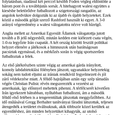
folytatásban, ráadásul két perccel később Foden végleg eldöntötte a
három pont és a továbbjutás sorsát. A hitehagyott walesi együttes a
kiesésbe beletörődve futballozott a szigetországi rangadón, az
angolok kedvükre dolgozták ki az újabb és újabb helyzeteket. Ezek
közül a második gólját szerző Rashford használt ki egyet. A 3-0
arányú végeredmény a walesi válogatottra nézve volt hízelgő.
Anglia mellett az Amerikai Egyesült Államok válogatottja jutott
tovább a B jelű négyesből, miután kedden este kiélezett csata végén,
1-0-ra legyőzte Irán csapatát. A két ország közötti feszült politikai
helyzet ellenére a játékosok a himnuszok után barátságosan
pacsiztak egymással, és a mérkőzés során is végig sportszerűen
futballoztak a felek.
Az első játékrészben szinte végig az amerikai gárda irányított,
komoly labdabirtoklási fölényben játszott, ugyanakkor helyzetekig
sokáig nem tudott eljutni az irániak rendkívül fegyelmezett és jól
záró védekezése miatt. A félidő hajrájában aztán egy szép támadás
végén Christian Pulisic révén megszerezték a vezetést az
amerikaiak, így előnnyel mehettek pihenni. A térfélcserét követően
Irán igyekezett bátrabban, nyíltabban futballozni, ám a második
félidő első felében is a tengerentúliak játszottak meggyőzőbben. Az
idő múlásával Gregg Berhalter tanítványai fáradni látszottak, teljesen
átengedték a területet riválisuknak, akik többször közel kerültek az
egyenlítéshez, ám minden helyzetüket kihagyták, az utolsó