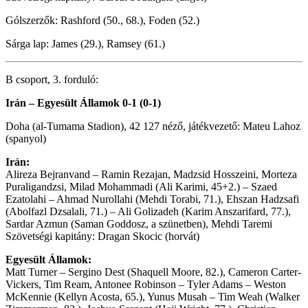
Gólszerzők: Rashford (50., 68.), Foden (52.)
Sárga lap: James (29.), Ramsey (61.)
B csoport, 3. forduló:
Irán – Egyesült Államok 0-1 (0-1)
Doha (al-Tumama Stadion), 42 127 néző, játékvezető: Mateu Lahoz
(spanyol)
Irán:
Alireza Bejranvand – Ramin Rezajan, Madzsid Hosszeini, Morteza
Puraligandzsi, Milad Mohammadi (Ali Karimi, 45+2.) – Szaed
Ezatolahi – Ahmad Nurollahi (Mehdi Torabi, 71.), Ehszan Hadzsafi
(Abolfazl Dzsalali, 71.) – Ali Golizadeh (Karim Anszarifard, 77.),
Sardar Azmun (Saman Goddosz, a szünetben), Mehdi Taremi
Szövetségi kapitány: Dragan Skocic (horvát)
Egyesült Államok:
Matt Turner – Sergino Dest (Shaquell Moore, 82.), Cameron Carter-
Vickers, Tim Ream, Antonee Robinson – Tyler Adams – Weston
McKennie (Kellyn Acosta, 65.), Yunus Musah – Tim Weah (Walker