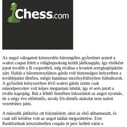
Az angol válogatott könnyedén háromgólos győzelmet aratott a
walesi csapat felett a világbajnokság keddi játéknapján, így elsőként
jutott tovább a B csoportból, míg riválisa a kvartett sereghajtójaként
zárt. Habár a háromoroszlános gárda volt biztonságos helyzetben a
továbbjutást illetően, mégis hatalmas mezőnyfölényben futballozott.
A győzelmi kényszerben lévő walesi gárda szinte csak
másodpercekre volt képes megtartani labdát, így el sem jutott a
rivális kapujáig. Bár a félidő finisében fokozódott az angol nyomás,
de a négy éve elődöntős, tavaly Eb-döntős alakulat nem tudott
vezetéshez jutni.
A második játékrész ott folytatódott, ahol az első abbamaradt, és
csak idő kérdése volt az angol találat megszületése. Erre
Rashfordnak köszönhetően csupán öt perc kellett várni a