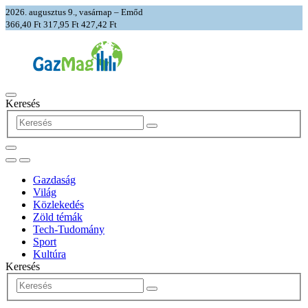
2026. augusztus 9., vasárnap – Emőd
366,40 Ft
317,95 Ft
427,42 Ft
Keresés
Gazdaság
Világ
Közlekedés
Zöld témák
Tech-Tudomány
Sport
Kultúra
Keresés