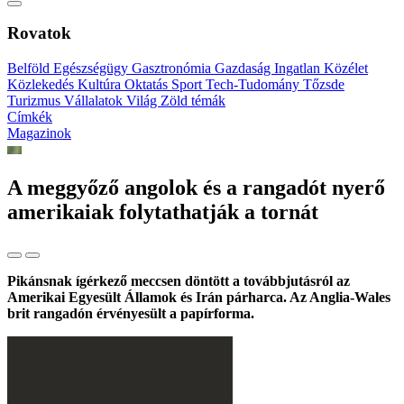
Rovatok
Belföld
Egészségügy
Gasztronómia
Gazdaság
Ingatlan
Közélet
Közlekedés
Kultúra
Oktatás
Sport
Tech-Tudomány
Tőzsde
Turizmus
Vállalatok
Világ
Zöld témák
Címkék
Magazinok
A meggyőző angolok és a rangadót nyerő
amerikaiak folytathatják a tornát
Pikánsnak ígérkező meccsen döntött a továbbjutásról az
Amerikai Egyesült Államok és Irán párharca. Az Anglia-Wales
brit rangadón érvényesült a papírforma.