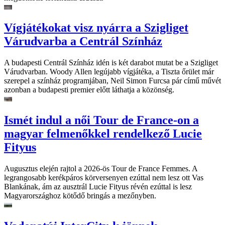
Vígjátékokat visz nyárra a Szigliget
Várudvarba a Centrál Színház
A budapesti Centrál Színház idén is két darabot mutat be a Szigliget
Várudvarban. Woody Allen legújabb vígjátéka, a Tiszta őrület már
szerepel a színház programjában, Neil Simon Furcsa pár című művét
azonban a budapesti premier előtt láthatja a közönség.
Ismét indul a női Tour de France-on a
magyar felmenőkkel rendelkező Lucie
Fityus
Augusztus elején rajtol a 2026-ös Tour de France Femmes. A
legrangosabb kerékpáros körversenyen ezúttal nem lesz ott Vas
Blankának, ám az ausztrál Lucie Fityus révén ezúttal is lesz
Magyarországhoz kötődő bringás a mezőnyben.