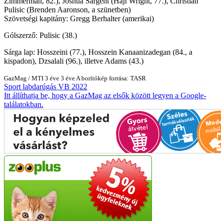
Zimmerman, 82.), Joshua Sargent (Haji Wright, 77.), Christian
Pulisic (Brenden Aaronson, a szünetben)
Szövetségi kapitány: Gregg Berhalter (amerikai)
Gólszerző: Pulisic (38.)
Sárga lap: Hosszeini (77.), Hosszein Kanaanizadegan (84., a
kispadon), Dzsalali (96.), illetve Adams (43.)
GazMag
/
MTI
3 éve
3 éve
A borítókép forrása: TASR
Sport
labdarúgás
VB 2022
Itt állíthatja be, hogy a GazMag az elsők között legyen a Google-
találatokban.