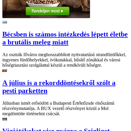
Bécsben is számos intézkedés lépett életbe
a brutális meleg miatt
Az osztrák főváros meghosszabbított nyitvatartású strandfürdőkkel,
ingyenes fürdőhelyekkel, ivókutakkal, hűsítő zónákkal és városi
hőségriasztási szolgálattal készül a rendkívüli hőségre.
A július is a rekorddöntésekről szólt a
pesti parketten
Júliusban ismét erősödött a Budapesti Értéktőzsde elsőszámú
részvénymutatója. A BUX vezető részvényei közül a Mol
megdöntötte történelmi csúcsát.