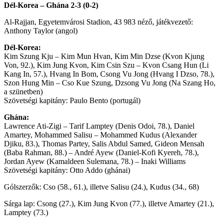
Dél-Korea – Ghána 2-3 (0-2)
Al-Rajjan, Egyetemvárosi Stadion, 43 983 néző, játékvezető:
Anthony Taylor (angol)
Dél-Korea:
Kim Szung Kju – Kim Mun Hvan, Kim Min Dzse (Kvon Kjung
Von, 92.), Kim Jung Kvon, Kim Csin Szu – Kvon Csang Hun (Li
Kang In, 57.), Hvang In Bom, Csong Vu Jong (Hvang I Dzso, 78.),
Szon Hung Min – Cso Kue Szung, Dzsong Vu Jong (Na Szang Ho,
a szünetben)
Szövetségi kapitány: Paulo Bento (portugál)
Ghána:
Lawrence Ati-Zigi – Tarif Lamptey (Denis Odoi, 78.), Daniel
Amartey, Mohammed Salisu – Mohammed Kudus (Alexander
Djiku, 83.), Thomas Partey, Salis Abdul Samed, Gideon Mensah
(Baba Rahman, 88.) – André Ayew (Daniel-Kofi Kyereh, 78.),
Jordan Ayew (Kamaldeen Sulemana, 78.) – Inaki Williams
Szövetségi kapitány: Otto Addo (ghánai)
Gólszerzők: Cso (58., 61.), illetve Salisu (24.), Kudus (34., 68)
Sárga lap: Csong (27.), Kim Jung Kvon (77.), illetve Amartey (21.),
Lamptey (73.)