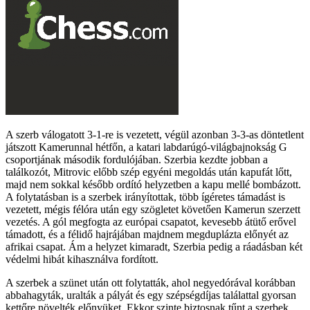
A szerb válogatott 3-1-re is vezetett, végül azonban 3-3-as döntetlent
játszott Kamerunnal hétfőn, a katari labdarúgó-világbajnokság G
csoportjának második fordulójában. Szerbia kezdte jobban a
találkozót, Mitrovic előbb szép egyéni megoldás után kapufát lőtt,
majd nem sokkal később ordító helyzetben a kapu mellé bombázott.
A folytatásban is a szerbek irányítottak, több ígéretes támadást is
vezetett, mégis félóra után egy szögletet követően Kamerun szerzett
vezetés. A gól megfogta az európai csapatot, kevesebb átütő erővel
támadott, és a félidő hajrájában majdnem megduplázta előnyét az
afrikai csapat. Ám a helyzet kimaradt, Szerbia pedig a ráadásban két
védelmi hibát kihasználva fordított.
A szerbek a szünet után ott folytatták, ahol negyedórával korábban
abbahagyták, uralták a pályát és egy szépségdíjas találattal gyorsan
kettőre növelték előnyüket. Ekkor szinte biztosnak tűnt a szerbek