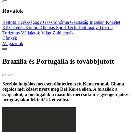
Rovatok
Belföld
Egészségügy
Gasztronómia
Gazdaság
Ingatlan
Közélet
Közlekedés
Kultúra
Oktatás
Sport
Tech-Tudomány
Tőzsde
Turizmus
Vállalatok
Világ
Zöld témák
Címkék
Magazinok
Brazília és Portugália is továbbjutott
Szerbia hatgólos meccsen döntetlenezett Kamerunnal, Ghána
ötgólos mérkőzést nyert meg Dél-Korea ellen. A brazilok a
svájciakat, a portugálok a második meccsükön is gyengén játszó
uruguayiakat fektették két vállra.