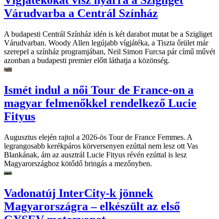
Vígjátékokat visz nyárra a Szigliget
Várudvarba a Centrál Színház
A budapesti Centrál Színház idén is két darabot mutat be a Szigliget
Várudvarban. Woody Allen legújabb vígjátéka, a Tiszta őrület már
szerepel a színház programjában, Neil Simon Furcsa pár című művét
azonban a budapesti premier előtt láthatja a közönség.
Ismét indul a női Tour de France-on a
magyar felmenőkkel rendelkező Lucie
Fityus
Augusztus elején rajtol a 2026-ös Tour de France Femmes. A
legrangosabb kerékpáros körversenyen ezúttal nem lesz ott Vas
Blankának, ám az ausztrál Lucie Fityus révén ezúttal is lesz
Magyarországhoz kötődő bringás a mezőnyben.
Vadonatúj InterCity-k jönnek
Magyarországra – elkészült az első