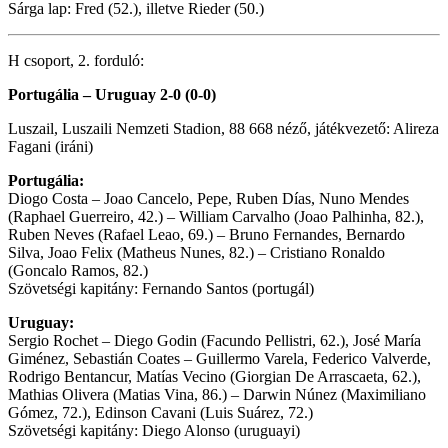
Sárga lap: Fred (52.), illetve Rieder (50.)
H csoport, 2. forduló:
Portugália – Uruguay 2-0 (0-0)
Luszail, Luszaili Nemzeti Stadion, 88 668 néző, játékvezető: Alireza
Fagani (iráni)
Portugália:
Diogo Costa – Joao Cancelo, Pepe, Ruben Días, Nuno Mendes
(Raphael Guerreiro, 42.) – William Carvalho (Joao Palhinha, 82.),
Ruben Neves (Rafael Leao, 69.) – Bruno Fernandes, Bernardo
Silva, Joao Felix (Matheus Nunes, 82.) – Cristiano Ronaldo
(Goncalo Ramos, 82.)
Szövetségi kapitány: Fernando Santos (portugál)
Uruguay:
Sergio Rochet – Diego Godin (Facundo Pellistri, 62.), José María
Giménez, Sebastián Coates – Guillermo Varela, Federico Valverde,
Rodrigo Bentancur, Matías Vecino (Giorgian De Arrascaeta, 62.),
Mathias Olivera (Matias Vina, 86.) – Darwin Núnez (Maximiliano
Gómez, 72.), Edinson Cavani (Luis Suárez, 72.)
Szövetségi kapitány: Diego Alonso (uruguayi)