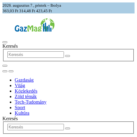
2026. augusztus 7., péntek – Ibolya
363,03 Ft
314,48 Ft
423,45 Ft
Keresés
Gazdaság
Világ
Közlekedés
Zöld témák
Tech-Tudomány
Sport
Kultúra
Keresés