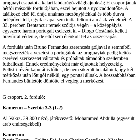
uruguayi csapatot a katari labdarúgó-világbajnokság H csoportjának
hétfői második fordulójában, ezzel bejutott a nyolcaddöntőbe. A
találkozó első fél órája unalmas mezőnyjátékkal és több durva
belépővel telt, egyik csapat sem tudta feltörni a másik védelmét. A
33. percben Bentancur remek szólója végén – a középpályás
egyszerre három portugált cselezett ki – Diogo Costának kellett
bravúrral védenie, de ettől sem élénkült fel az összecsapás.
A fordulás után Bruno Fernandes szerencsés góljával a semmiből
megszerezték a vezetést a portugálok, az uruguayiak pedig kettős
cserével szerkezetet váltottak és próbáltak támadóbb szellemben
futballozni. Ennek eredményeként már eljutottak helyzetekig,
Pellistri révén kapufát is lőttek, de nem sikerült betalálniuk, így két
mérkőzés után lőtt gól nélkül, egy ponttal állnak. A hosszabbításban
Fernandes büntetője döntötte el végleg a mérkőzést.
G csoport, 2. forduló:
Kamerun – Szerbia 3-3 (1-2)
Al-Vakra, 39 800 néző, játékvezető: Mohammed Abdulla (egyesült
arab emírségekbeli)
Kamerun: