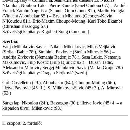
Devis Epassy – Collins Fai, Jean-Charles Castelletto, Nicolas
Nkoulou, Nouhou Tolo - Pierre Kunde (Gael Ondoua 67.) – André-
Franck Zambo Anguissa (Samuel Oum Gouet 81.), Martin Hongla
(Vincent Aboubakar 55.) – Bryan Mbeumo (Georges-Kevin
N'Koudou 81.), Eric-Maxim Choupo-Moting, Karl Toko Ekambi
(Christian Bassogog 67.)
Szövetségi kapitány: Rigobert Song (kameruni)
Szerbia:
Vanja Milinkovic-Savic – Nikola Milenkovic, Milos Veljkovic
(Srdjan Babic 78.), Strahinja Pavlovic (Stefan Mitrovic 56.) –
Andrija Zivkovic (Nemanja Radonjic 78.), Sasa Lukic, Nemanja
Maksimovic, Filip Kostic (Filip Djuricic 92.) – Dusan Tadic,
Aleksandar Mitrovic, Sergej Milinkovic-Savic (Marko Grujic 78.)
Szövetségi kapitány: Dragan Stojković (szerb)
Gól: Castelletto (29.), Aboubakar (64.), Choupo-Moting (66.),
illetve Pavlovic (45+1.), S. Milinkovic-Savic (45+3.), A. Mitrovic
(53.)
Sárga lap: Nkoulou (24.), Bassogog (30.), illetve Jovic (45+4. – a
kispadon ülve), Milenkovic (93.)
H csoport, 2. forduló: