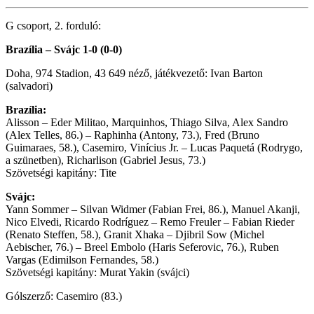
G csoport, 2. forduló:
Brazília – Svájc 1-0 (0-0)
Doha, 974 Stadion, 43 649 néző, játékvezető: Ivan Barton
(salvadori)
Brazília:
Alisson – Eder Militao, Marquinhos, Thiago Silva, Alex Sandro
(Alex Telles, 86.) – Raphinha (Antony, 73.), Fred (Bruno
Guimaraes, 58.), Casemiro, Vinícius Jr. – Lucas Paquetá (Rodrygo,
a szünetben), Richarlison (Gabriel Jesus, 73.)
Szövetségi kapitány: Tite
Svájc:
Yann Sommer – Silvan Widmer (Fabian Frei, 86.), Manuel Akanji,
Nico Elvedi, Ricardo Rodríguez – Remo Freuler – Fabian Rieder
(Renato Steffen, 58.), Granit Xhaka – Djibril Sow (Michel
Aebischer, 76.) – Breel Embolo (Haris Seferovic, 76.), Ruben
Vargas (Edimilson Fernandes, 58.)
Szövetségi kapitány: Murat Yakin (svájci)
Gólszerző: Casemiro (83.)