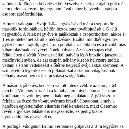
adódtak, különösen beívelésekből veszélyeztetett, de újabb gólt már
nem tudott szerezni, így egy pontjával nehéz helyzetben várja a
csoport zárófordulóját.
A brazil válogatott Svájc 1-0-s legyőzésével már a csoportkör
második fordulójában, hétfőn biztosította továbbjutását a G jelű
négyesből. A felek négy éve is találkoztak a csoportkörben, akkor 1-
1-es döntetlennel zárult a mérkőzésük. Ezúttal mindkét együttes
győzelemmel rajtolt, így három ponttal a zsebükben és a továbbjutás
kiharcolásának esélyével léptek pályára. Az összecsapás első
félidejében a sérült Neymar nélkül pályára lépő brazilok játszottak
mezőnyfölényben, de ezt csupán néhány kisebb helyzetre tudták
váltani a stabil védekezést előtérbe helyező svájciakkal szemben. A
szünet előtti legérdekesebb pillanatokat a stadion világításának
néhány másodperces lekapcsolása szolgáltatta.
A második játékrészben sem váltott intenzívebbre az iram, a 64.
percben Vinícius Jr. találta a kapuba, ám mivel a támadás során
korábban les volt, így nem adták meg a találatot. A gól viszont
felrázta az ötszörös vb-aranyérmes brazil válogatottat, amely a
hajrában egyértelműen ellenfele fölé kerekedett, majd Casemiro
révén a győztes találatot is megszerezte, ez pedig biztos
nyolcaddöntős részvételt ér.
A portugál válogatott Bruno Fernandes góljaival 2-0-ra legyőzte az