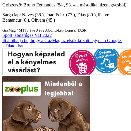
Gólszerző: Bruno Fernandes (54., 93. – a másodikat tizenegyesből)
Sárga lap: Neves (38.), Joao Felix (77.), Dias (89.), illetve
Bentancur (6.), Olivera (45.)
GazMag
/
MTI
3 éve
3 éve
A borítókép forrása: TASR
Sport
labdarúgás
VB 2022
Itt állíthatja be, hogy a GazMag az elsők között legyen a Google-
találatokban.