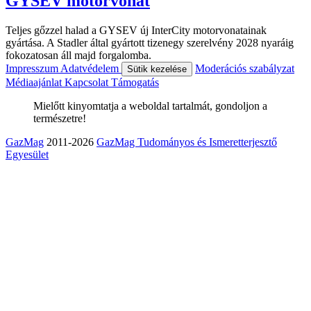
GYSEV motorvonat
Teljes gőzzel halad a GYSEV új InterCity motorvonatainak
gyártása. A Stadler által gyártott tizenegy szerelvény 2028 nyaráig
fokozatosan áll majd forgalomba.
Impresszum
Adatvédelem
Moderációs szabályzat
Sütik kezelése
Médiaajánlat
Kapcsolat
Támogatás
Mielőtt kinyomtatja a weboldal tartalmát, gondoljon a
természetre!
GazMag
2011-2026
GazMag Tudományos és Ismeretterjesztő
Egyesület