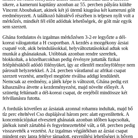
sikere, a kameruni kapitány azonban az 55. percben pályára küldte
Vincent Aboubakart, akinek két jó ütemű kiugrása két kameruni gólt
eredményezett. A találkozó hátralévő részében is teljesen nyílt volt a
mérkőzés, mindkét fél előtt adódtak lehetőségek, de gólt már egyik
sem szerzett.
Ghána fordulatos és izgalmas mérkőzésen 3-2-re legyőzte a dél-
koreai válogatottat a H csoportban. A kezdés a mozgékony ázsiai
csapaté volt, akik beindulásokkal, helyváltoztatásokkal adtak sok
munkát a ghánaiaknak. Utóbbiak azonban rendre szereltek,
blokkoltak, a közelharcokban pedig érvényre juttatták fizikai
felépítésükből adódó fölényüket, így az ellenfél mezőnyfölénye nem
párosult helyzetekkel. A 24. percben váratlanul az afrikai csapat
szerzett vezetést, amellyel megtörte riválisa addigi lendületét.
Nemcsak az eredmény, a játék képe is változott, Ghána pedig ezt
kihasználva átvette a kezdeményezést, majd növelte előnyét. A
szünetig feltámadt a dél-koreai csapat, de erejéből mindössze két
felvillanásra futotta.
A fordulás követően az ázsiaiak azonnal rohamra indultak, majd bő
tíz perc elteltével Cso duplájával három perc alatt egyenlítettek. A
koncentrációjukat elvesztett ghánaiak azonban időben kapcsoltak,
játékuk ismét zártabbá és fegyelmezettebbé vált, a 68. percben pedig
visszavették a vezetést. Az izgalmas végjátékban az ázsiai csapat
mindent egy lapra feltéve támadott, egyenlítési lehetőségei is bőven