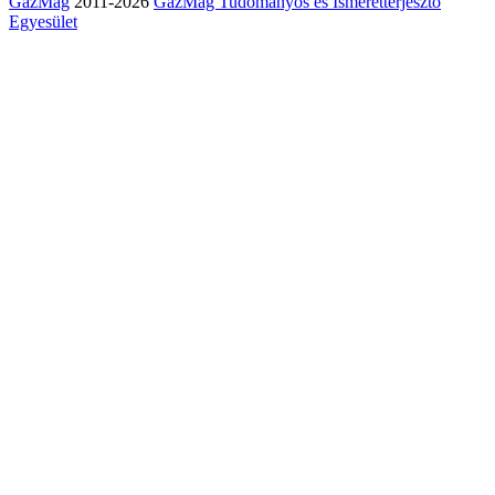
GazMag
2011-2026
GazMag Tudományos és Ismeretterjesztő
Egyesület