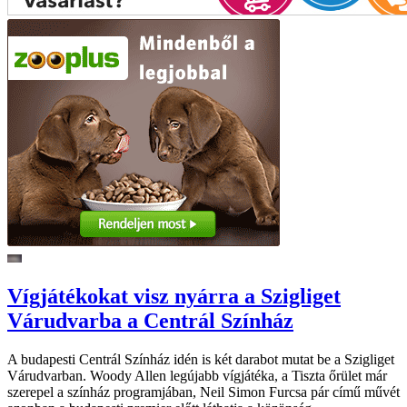
Vígjátékokat visz nyárra a Szigliget
Várudvarba a Centrál Színház
A budapesti Centrál Színház idén is két darabot mutat be a Szigliget
Várudvarban. Woody Allen legújabb vígjátéka, a Tiszta őrület már
szerepel a színház programjában, Neil Simon Furcsa pár című művét