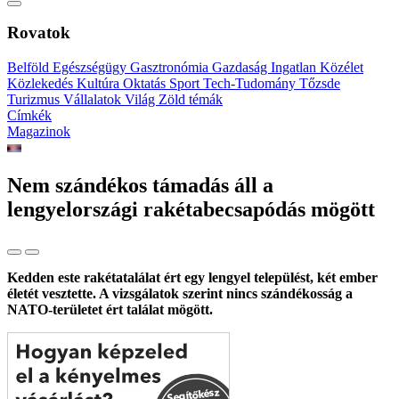
Rovatok
Belföld
Egészségügy
Gasztronómia
Gazdaság
Ingatlan
Közélet
Közlekedés
Kultúra
Oktatás
Sport
Tech-Tudomány
Tőzsde
Turizmus
Vállalatok
Világ
Zöld témák
Címkék
Magazinok
Nem szándékos támadás áll a
lengyelországi rakétabecsapódás mögött
Kedden este rakétatalálat ért egy lengyel települést, két ember
életét vesztette. A vizsgálatok szerint nincs szándékosság a
NATO-területet ért találat mögött.