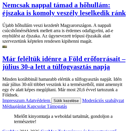
Nemcsak nappal támad a hőhullám:
éjszaka is komoly veszély leselkedik ránk
Újabb hőhullám veszi kezdetét Magyarországon. A nappali
csúcshőmérsékletek mellett arra is érdemes odafigyelni, ad-e
enyhülést az éjszaka. Az úgynevezett trópusi éjszakák alatt
szervezetünk képtelen rendesen kipihenni magát.
Már feléltük idénre a Föld erőforrásait –
július 30-a lett a túlfogyasztás napja
Minden korábbinál hamarabb elértük a túlfogyasztás napját. Idén
már július 30-tól többet veszünk ki a természetből, mint amennyit
egy év alatt képes megújítani. Már most 20,6 évvel tartozunk a
Földnek.
Impresszum
Adatvédelem
Moderációs szabályzat
Sütik kezelése
Médiaajánlat
Kapcsolat
Támogatás
Mielőtt kinyomtatja a weboldal tartalmát, gondoljon a
természetre!