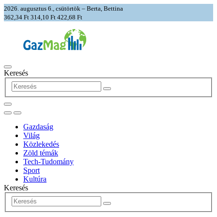
2026. augusztus 6., csütörtök – Berta, Bettina
362,34 Ft
314,10 Ft
422,68 Ft
Keresés
Gazdaság
Világ
Közlekedés
Zöld témák
Tech-Tudomány
Sport
Kultúra
Keresés