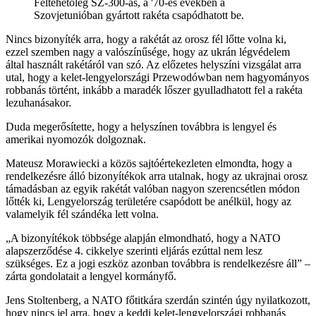
Feltehetőleg SZ-300-as, a '70-es években a
Szovjetunióban gyártott rakéta csapódhatott be.
Nincs bizonyíték arra, hogy a rakétát az orosz fél lőtte volna ki,
ezzel szemben nagy a valószínűsége, hogy az ukrán légvédelem
által használt rakétáról van szó. Az előzetes helyszíni vizsgálat arra
utal, hogy a kelet-lengyelországi Przewodówban nem hagyományos
robbanás történt, inkább a maradék lőszer gyulladhatott fel a rakéta
lezuhanásakor.
Duda megerősítette, hogy a helyszínen továbbra is lengyel és
amerikai nyomozók dolgoznak.
Mateusz Morawiecki a közös sajtóértekezleten elmondta, hogy a
rendelkezésre álló bizonyítékok arra utalnak, hogy az ukrajnai orosz
támadásban az egyik rakétát valóban nagyon szerencsétlen módon
lőtték ki, Lengyelország területére csapódott be anélkül, hogy az
valamelyik fél szándéka lett volna.
A bizonyítékok többsége alapján elmondható, hogy a NATO
alapszerződése 4. cikkelye szerinti eljárás ezúttal nem lesz
szükséges. Ez a jogi eszköz azonban továbbra is rendelkezésre áll
–
zárta gondolatait a lengyel kormányfő.
Jens Stoltenberg, a NATO főtitkára szerdán szintén úgy nyilatkozott,
hogy nincs jel arra, hogy a keddi kelet-lengyelországi robbanás