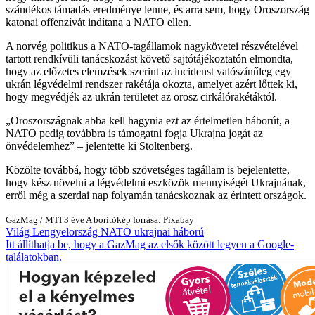
szándékos támadás eredménye lenne, és arra sem, hogy Oroszország
katonai offenzívát indítana a NATO ellen.
A norvég politikus a NATO-tagállamok nagykövetei részvételével
tartott rendkívüli tanácskozást követő sajtótájékoztatón elmondta,
hogy az előzetes elemzések szerint az incidenst valószínűleg egy
ukrán légvédelmi rendszer rakétája okozta, amelyet azért lőttek ki,
hogy megvédjék az ukrán területet az orosz cirkálórakétáktól.
Oroszországnak abba kell hagynia ezt az értelmetlen háborút, a
NATO pedig továbbra is támogatni fogja Ukrajna jogát az
önvédelemhez
– jelentette ki Stoltenberg.
Közölte továbbá, hogy több szövetséges tagállam is bejelentette,
hogy kész növelni a légvédelmi eszközök mennyiségét Ukrajnának,
erről még a szerdai nap folyamán tanácskoznak az érintett országok.
GazMag
/
MTI
3 éve
A borítókép forrása: Pixabay
Világ
Lengyelország
NATO
ukrajnai háború
Itt állíthatja be, hogy a GazMag az elsők között legyen a Google-
találatokban.