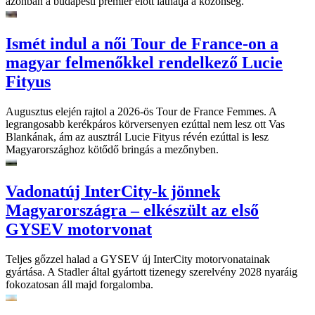
azonban a budapesti premier előtt láthatja a közönség.
Ismét indul a női Tour de France-on a
magyar felmenőkkel rendelkező Lucie
Fityus
Augusztus elején rajtol a 2026-ös Tour de France Femmes. A
legrangosabb kerékpáros körversenyen ezúttal nem lesz ott Vas
Blankának, ám az ausztrál Lucie Fityus révén ezúttal is lesz
Magyarországhoz kötődő bringás a mezőnyben.
Vadonatúj InterCity-k jönnek
Magyarországra – elkészült az első
GYSEV motorvonat
Teljes gőzzel halad a GYSEV új InterCity motorvonatainak
gyártása. A Stadler által gyártott tizenegy szerelvény 2028 nyaráig
fokozatosan áll majd forgalomba.