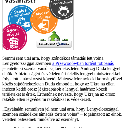
Semmi sem utal arra, hogy szándékos támadás lett volna
Lengyelországgal szemben
a Przewodówban történt robbanás
–
jelentette ki szerdai varsói sajtóértekezletén Andrzej Duda lengyel
elnök. A biztonságért és védelemért felelős lengyel miniszterekkel
folytatott tanácskozást követő, Mateusz Morawiecki kormányfővel
közös sajtóértekezleten Duda elmondta, hogy az Ukrajna ellen
intézett keddi orosz légicsapások a lengyel határhoz közeli
területeket is érték. Érthetőnek nevezte, hogy Ukrajna az orosz
rakéták ellen légvédelmi rakétákkal is védekezett.
Egyáltalán semmilyen jel nem utal arra, hogy Lengyelországgal
szemben szándékos támadás történt volna
– fogalmazott az elnök,
véletlen balesetnek minősítve az eseményt.