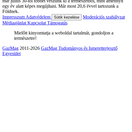
már július 30-tól többet veszünk ki a természetből, mint amennyit
egy év alatt képes megújítani. Már most 20,6 évvel tartozunk a
Földnek.
Impresszum
Adatvédelem
Moderációs szabályzat
Sütik kezelése
Médiaajánlat
Kapcsolat
Támogatás
Mielőtt kinyomtatja a weboldal tartalmát, gondoljon a
természetre!
GazMag
2011-2026
GazMag Tudományos és Ismeretterjesztő
Egyesület