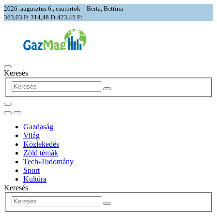
2026. augusztus 6., csütörtök – Berta, Bettina
363,03 Ft
314,48 Ft
423,45 Ft
Keresés
Gazdaság
Világ
Közlekedés
Zöld témák
Tech-Tudomány
Sport
Kultúra
Keresés