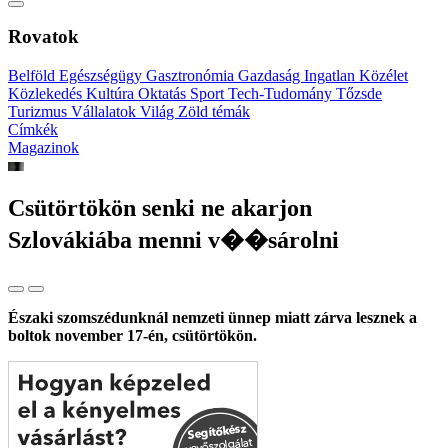
Rovatok
Belföld
Egészségügy
Gasztronómia
Gazdaság
Ingatlan
Közélet
Közlekedés
Kultúra
Oktatás
Sport
Tech-Tudomány
Tőzsde
Turizmus
Vállalatok
Világ
Zöld témák
Címkék
Magazinok
Csütörtökön senki ne akarjon
Szlovákiába menni v��sárolni
Északi szomszédunknál nemzeti ünnep miatt zárva lesznek a
boltok november 17-én, csütörtökön.