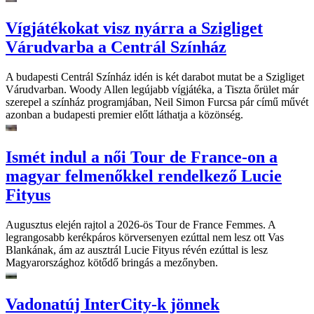
Vígjátékokat visz nyárra a Szigliget
Várudvarba a Centrál Színház
A budapesti Centrál Színház idén is két darabot mutat be a Szigliget
Várudvarban. Woody Allen legújabb vígjátéka, a Tiszta őrület már
szerepel a színház programjában, Neil Simon Furcsa pár című művét
azonban a budapesti premier előtt láthatja a közönség.
Ismét indul a női Tour de France-on a
magyar felmenőkkel rendelkező Lucie
Fityus
Augusztus elején rajtol a 2026-ös Tour de France Femmes. A
legrangosabb kerékpáros körversenyen ezúttal nem lesz ott Vas
Blankának, ám az ausztrál Lucie Fityus révén ezúttal is lesz
Magyarországhoz kötődő bringás a mezőnyben.
Vadonatúj InterCity-k jönnek