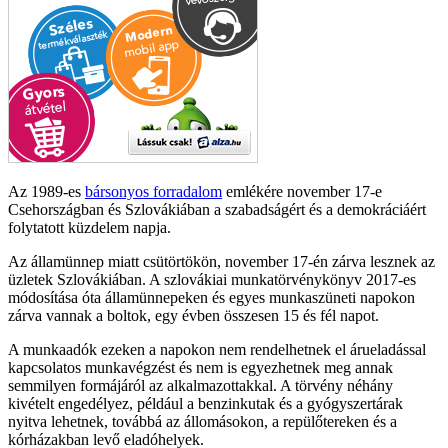
Az 1989-es
bársonyos forradalom
emlékére november 17-e
Csehországban és Szlovákiában a szabadságért és a demokráciáért
folytatott küzdelem napja.
Az államünnep miatt csütörtökön, november 17-én zárva lesznek az
üzletek Szlovákiában. A szlovákiai munkatörvénykönyv 2017-es
módosítása óta államünnepeken és egyes munkaszüneti napokon
zárva vannak a boltok, egy évben összesen 15 és fél napot.
A munkaadók ezeken a napokon nem rendelhetnek el árueladással
kapcsolatos munkavégzést és nem is egyezhetnek meg annak
semmilyen formájáról az alkalmazottakkal. A törvény néhány
kivételt engedélyez, például a benzinkutak és a gyógyszertárak
nyitva lehetnek, továbbá az állomásokon, a repülőtereken és a
kórházakban levő eladóhelyek.