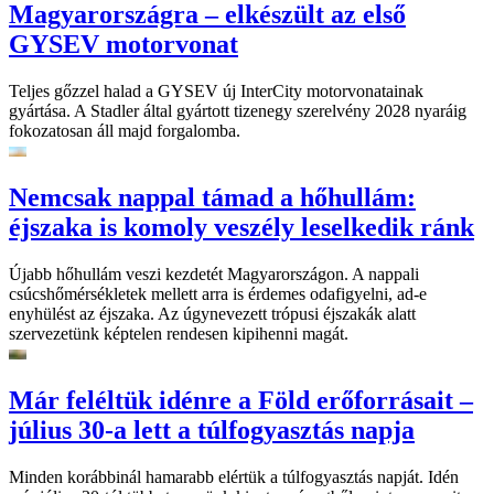
Magyarországra – elkészült az első
GYSEV motorvonat
Teljes gőzzel halad a GYSEV új InterCity motorvonatainak
gyártása. A Stadler által gyártott tizenegy szerelvény 2028 nyaráig
fokozatosan áll majd forgalomba.
Nemcsak nappal támad a hőhullám:
éjszaka is komoly veszély leselkedik ránk
Újabb hőhullám veszi kezdetét Magyarországon. A nappali
csúcshőmérsékletek mellett arra is érdemes odafigyelni, ad-e
enyhülést az éjszaka. Az úgynevezett trópusi éjszakák alatt
szervezetünk képtelen rendesen kipihenni magát.
Már feléltük idénre a Föld erőforrásait –
július 30-a lett a túlfogyasztás napja
Minden korábbinál hamarabb elértük a túlfogyasztás napját. Idén