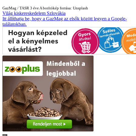
GazMag
/
TASR
3 éve
A borítókép forrása: Unsplash
Világ
kiskereskedelem
Szlovákia
Itt állíthatja be, hogy a GazMag az elsők között legyen a Google-
találatokban.