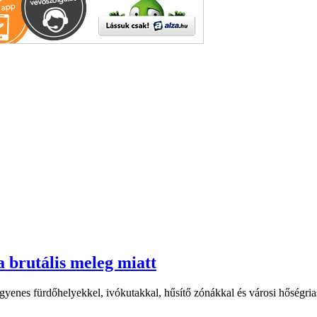
a brutális meleg miatt
yenes fürdőhelyekkel, ivókutakkal, hűsítő zónákkal és városi hőségriasz