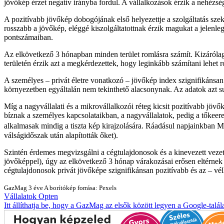
jövőkép érzet negatív irányba fordul. A vállalkozások érzik a nehézs
A pozitívabb jövőkép dobogójának első helyezettje a szolgáltatás szek
rosszabb a jövőkép, eléggé kiszolgáltatottnak érzik magukat a jelenleg
pontszámaiban.
Az elkövetkező 3 hónapban minden terület romlásra számít. Kizárólag 
területén érzik azt a megkérdezettek, hogy leginkább számítani lehe
A személyes – privát életre vonatkozó – jövőkép index szignifikánsan
környezetben egyáltalán nem tekinthető alacsonynak. Az adatok azt s
Míg a nagyvállalati és a mikrovállalkozói réteg kicsit pozitívabb jöv
bíznak a személyes kapcsolataikban, a nagyvállalatok, pedig a tők
alkalmasak mindig a tiszta kép kirajzolására. Ráadásul napjainkb
válságidőszak után alapították őket).
Szintén érdemes megvizsgálni a cégtulajdonosok és a kinevezett vezetők
jövőképpel), úgy az elkövetkező 3 hónap várakozásai erősen eltérnek
cégtulajdonosok privát jövőképe szignifikánsan pozitívabb és az – vél
GazMag
3 éve
A borítókép forrása: Pexels
Vállalatok
Opten
Itt állíthatja be, hogy a GazMag az elsők között legyen a Google-talál