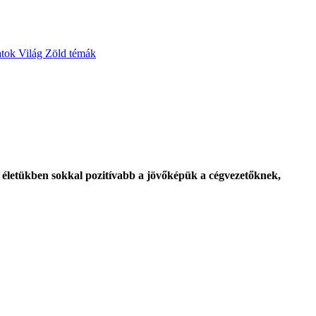
atok
Világ
Zöld témák
t életükben sokkal pozitívabb a jövőképük a cégvezetőknek,