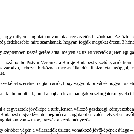
ogy milyen hangulatban vannak a cégvezetők hazánkban. Az üzleti és p
 még érdekesebb: mire számítanak, hogyan fogják magukat érezni 3 hóna
 szeptemberi beszélgetése adta, melyen az üzleti vezetők a jelenlegi ga
– számol be Pistyur Veronika a Bridge Budapest vezetője, arról honnan j
 zavarodva, nehezen birkóznak meg az állandósult bizonytalansággal, ter
et.
zetképet szeretne nyújtani arról, hogy vagyunk privát és hogyan üzleti
n kiábrándultnak, mint a bajban lévő iparágak vészforgatókönyveket fel
 a cégvezetők jövőképe a turbulensen változó gazdasági környezetben az
Budapest negyedévente megméri a hangulatot és valós helyzet-és jövőkép 
 hangulatban van – magyarázzák a kezdeményezők.
gy október végén a válaszadók üzletre vonatkozó jövőképének átlaga – 5