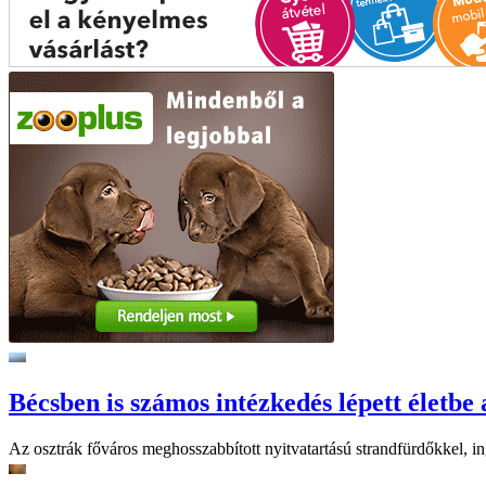
Bécsben is számos intézkedés lépett életbe 
Az osztrák főváros meghosszabbított nyitvatartású strandfürdőkkel, ing