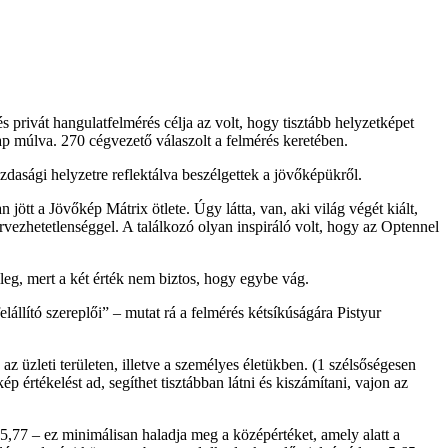
rivát hangulatfelmérés célja az volt, hogy tisztább helyzetképet
p múlva. 270 cégvezető válaszolt a felmérés keretében.
zdasági helyzetre reflektálva beszélgettek a jövőképükről.
ött a Jövőkép Mátrix ötlete. Úgy látta, van, aki világ végét kiált,
vezhetetlenséggel. A találkozó olyan inspiráló volt, hogy az Optennel
leg, mert a két érték nem biztos, hogy egybe vág.
állító szereplői
– mutat rá a felmérés kétsíkúságára Pistyur
 üzleti területen, illetve a személyes életükben. (1 szélsőségesen
értékelést ad, segíthet tisztábban látni és kiszámítani, vajon az
,77 – ez minimálisan haladja meg a középértéket, amely alatt a