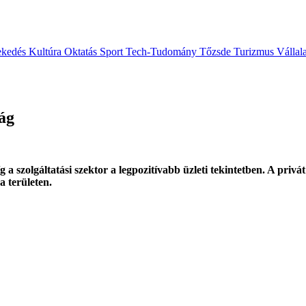
ekedés
Kultúra
Oktatás
Sport
Tech-Tudomány
Tőzsde
Turizmus
Vállal
ág
 szolgáltatási szektor a legpozitívabb üzleti tekintetben. A privá
a területen.