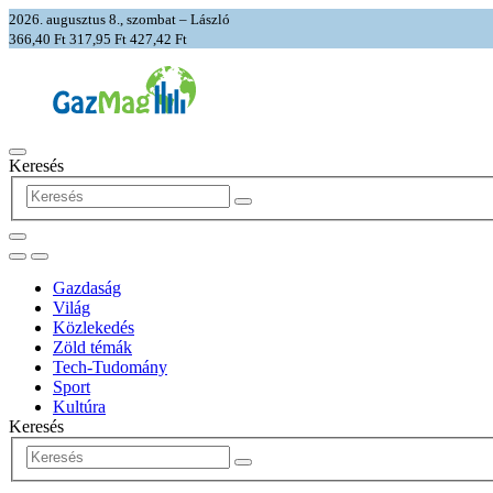
2026. augusztus 8., szombat – László
366,40 Ft
317,95 Ft
427,42 Ft
Keresés
Gazdaság
Világ
Közlekedés
Zöld témák
Tech-Tudomány
Sport
Kultúra
Keresés