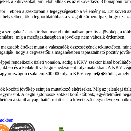
égeket, a kihívásokat, ami előtt állnak és az elkövetkező 3 hónapban ro
tor – ebben a szektorban a legegységesebb a vélemény is. Ezt követi az 
i helyzetben, ők a legborúlátóbbak a vizsgált körben. Igaz, hogy ez az a
a szolgáltatási szektorban marad minimálisan pozitív a jövőkép, a több
t romlásra, míg a mezőgazdaságban a jövőkép nem változik érdemben.
 magasabb értéket mutat a válaszadók összességének tekintetében, mint a
ugallják, hogy a cégvezetők a magánéletben tapasztalható pozitív jövő
őképpel rendelkezik üzleti vonalon, addig a KKV szektor kissé borúlátó
eerejükben és a kialakult válságmenedzsment folyamataikban. A KKV cé
an Magyarországon csaknem 300 000 olyan KKV cég m��ködik, amely mé
 közötti jövőkép szintjén mutatkozó eltéréseket. Míg az jelenlegi üzlet
 egymástól. A cégtulajdonosok sokkal borúlátóbbak, egyértelműen negatí
hetően a stabil anyagi háttér miatt is – a következő negyedévre vonatko
atokban.