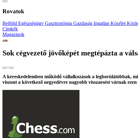
Rovatok
Belföld
Egészségügy
Gasztronómia
Gazdaság
Ingatlan
Közélet
Közl
Címkék
Magazinok
Sok cégvezető jövőképét megtépázta a váls
A kereskedelemben működő vállalkozások a legborúlátóbbak, míg a
viszont a következő negyedévre nagyobb visszaesést várnak ezen 