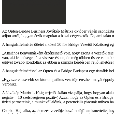
Az Opten-Bridge Business Jövőkép Mátrixa október végén szondázta, h
adjon arról, hogyan érzik magukat a hazai cégvezetők. És, ami talán
A hangulatfelmérés ötletét a közel 50 fős Bridge Vezetői Közösség egy
Általános benyomásként érzékelhető volt, hogy zsong a vezetők feje
van, aki lehetőséget lát a visszaesésben, de még többen össze vannak
eggyel tovább gondolták az ebben a szimpla kérdésben rejlő lehetőség
A hangulatfelméréssel az Opten és a Bridge Budapest egy tisztább hely
Egy szerencsésebb szektor empatikus vezetője érezheti magát éppolya
Veronika.
A Jövőkép Mátrix 1-10-ig terjedő skálán vizsgálja, hogy hogyan alakul
negatív – 10 szélsőségesen pozitív) Azzal, hogy az Opten és a Bridge 
üzleti partnereink, a munkavállalóink, a potenciális piacunk milyen
Csorbai Hajnalka, az elemzés vezetője beszámolójában ismertette, ho