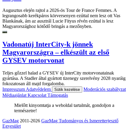
Augusztus elején rajtol a 2026-ös Tour de France Femmes. A
legrangosabb kerékpáros körversenyen ezúttal nem lesz ott Vas
Blankának, ám az ausztrál Lucie Fityus révén ezúttal is lesz
Magyarországhoz kötődő bringás a mezőnyben.
Vadonatúj InterCity-k jönnek
Magyarországra – elkészült az első
GYSEV motorvonat
Teljes gőzzel halad a GYSEV új InterCity motorvonatainak
gyártása. A Stadler által gyártott tizenegy szerelvény 2028 nyaráig
fokozatosan áll majd forgalomba.
Impresszum
Adatvédelem
Moderációs szabályzat
Sütik kezelése
Médiaajánlat
Kapcsolat
Támogatás
Mielőtt kinyomtatja a weboldal tartalmát, gondoljon a
természetre!
GazMag
2011-2026
GazMag Tudományos és Ismeretterjesztő
Egyesület