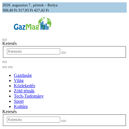
2026. augusztus 7., péntek – Ibolya
366,40 Ft
317,95 Ft
427,42 Ft
Keresés
Gazdaság
Világ
Közlekedés
Zöld témák
Tech-Tudomány
Sport
Kultúra
Keresés