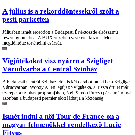
A július is a rekorddöntésekről szólt a
pesti parketten
Júliusban ismét erősödött a Budapesti Értéktőzsde elsőszámú
részvénymutatója. A BUX vezető részvényei közül a Mol
megdöntötte történelmi csúcsát.
Vígjátékokat visz nyárra a Szigliget
Várudvarba a Centrál Színház
A budapesti Centrál Színház idén is két darabot mutat be a Szigliget
Várudvarban. Woody Allen legújabb vígjátéka, a Tiszta őrület már
szerepel a színház programjában, Neil Simon Furcsa pár című művét
azonban a budapesti premier előtt láthatja a közönség.
Ismét indul a női Tour de France-on a
magyar felmenőkkel rendelkező Lucie
Fityus