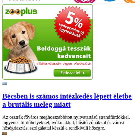
Bécsben is számos intézkedés lépett életbe
a brutális meleg miatt
Az osztrák főváros meghosszabbított nyitvatartású strandfürdőkkel,
ingyenes fürdőhelyekkel, ivókutakkal, hűsítő zónákkal és városi
hőségriasztási szolgálattal készül a rendkívüli hőségre.