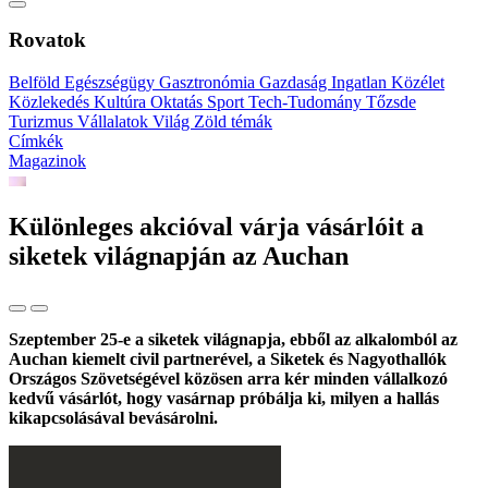
Rovatok
Belföld
Egészségügy
Gasztronómia
Gazdaság
Ingatlan
Közélet
Közlekedés
Kultúra
Oktatás
Sport
Tech-Tudomány
Tőzsde
Turizmus
Vállalatok
Világ
Zöld témák
Címkék
Magazinok
Különleges akcióval várja vásárlóit a
siketek világnapján az Auchan
Szeptember 25-e a siketek világnapja, ebből az alkalomból az
Auchan kiemelt civil partnerével, a Siketek és Nagyothallók
Országos Szövetségével közösen arra kér minden vállalkozó
kedvű vásárlót, hogy vasárnap próbálja ki, milyen a hallás
kikapcsolásával bevásárolni.