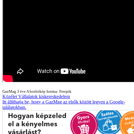
GazMag
3 éve
A borítókép forrása: Freepik
Közélet
Vállalatok
kiskereskedelem
Itt állíthatja be, hogy a GazMag az elsők között legyen a Google-
találatokban.