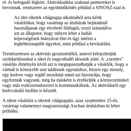
el- és befogadó légkört. Aktivitásaikba szakmai partnereket is
bevonnak, rendszeres az együttműködés például a SINOSZ-szal is.
Az idei siketek világnapja alkalmából arra kérik
vásárlóikat, hogy vasárnap az áruházak bejáratánál
használjanak egy elvehető füldugót, ezzel szimulálva
azt az állapotot, hogy milyen lehet a hallás
képességének hiányával élni és úgy intézni a
leghétköznapibb ügyeket, mint például a bevásárlást.
Természetesen az aktivitás gesztusértékű, amivel kifejezhetjük
szolidaritásunkat a siket és nagyothalló társaink iránt. A „csendes”
vásárlás élményén kívül azt is megtapasztalhatják a vásárlók, hogy a
vártnál is könnyebb utat találnunk egymáshoz, hiszen egy mosoly,
egy kedves vagy segítő mozdulat mind azt bizonyítja, hogy
egyformák vagyunk, még ha másként is érzékeljük a környezetünket
vagy más eszközrendszerrel is kommunikálunk. Az aktivitásról egy
kedvcsináló kisfilm is készült.
A silent vásárlást a siketek világnapján, azaz szeptember 25-én,
vasárnap valamennyi magyarországi Auchan áruházban ki lehet
próbálni.