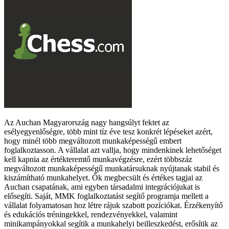
Az Auchan Magyarország nagy hangsúlyt fektet az
esélyegyenlőségre, több mint tíz éve tesz konkrét lépéseket azért,
hogy minél több megváltozott munkaképességű embert
foglalkoztasson. A vállalat azt vallja, hogy mindenkinek lehetőséget
kell kapnia az értékteremtő munkavégzésre, ezért többszáz
megváltozott munkaképességű munkatársuknak nyújtanak stabil és
kiszámítható munkahelyet. Ők megbecsült és értékes tagjai az
Auchan csapatának, ami egyben társadalmi integrációjukat is
elősegíti. Saját, MMK foglalkoztatást segítő programja mellett a
vállalat folyamatosan hoz létre rájuk szabott pozíciókat. Érzékenyítő
és edukációs tréningekkel, rendezvényekkel, valamint
minikampányokkal segítik a munkahelyi beilleszkedést, erősítik az