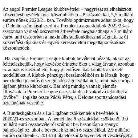
Az angol Premier League klubbevételei – nagyrészt az elhalasztott
közvetítési bevételeknek köszönhetően – 8 százalékkal, 5,5 milliárd
euróra nőttek 2020/21-ben. További optimizmusra adhat okot, hogy
a Deloitte számításai szerint a Premier League-klubok 2022/23-as
szezonban várható összesített árbevétele meghaladhatja a 7 milliárd
eurót, ami elsősorban a maximális stadionkihasználtságnak, az új
közvetítési díjaknak és egyéb kereskedelmi megállapodásoknak
köszönhetőek.
Ha csupán a Premier League klubok bevételeit nézzük, akkor azt
feltételezhetjük, hogy kevésbé érintette őket a világjárvány, azonban
ez annak is köszönhető, hogy jelentősen átalakították az üzleti
modelljüket. A klubok pénzügyi beszámolóiból az is látszik, hogy
nem kellett jelentős összegű adósságot vállalniuk, mint más európai
ligában játszó kluboknak. Bár még mindig vannak jelentős
kihívások, a Premier League összes klubja bizakodva tekinthet a
jövőbe
– foglalta össze Pádár Péter, a Deloitte sporttanácsadási
üzletágának vezetője.
A Bundesligában és a La Ligában csökkentek a bevételek a
2020/21-es szezonban. A német liga 6 százalékkal csökkenő, 3,0
milliárd euró összbevételről számolt be, hasonlóan a spanyol
bajnoksághoz, ahol a bevételek szintén 6 százalékkal, 2,9 milliárd
euróra csökkentek. 2013/14 óta először könyveltek el veszteséget a