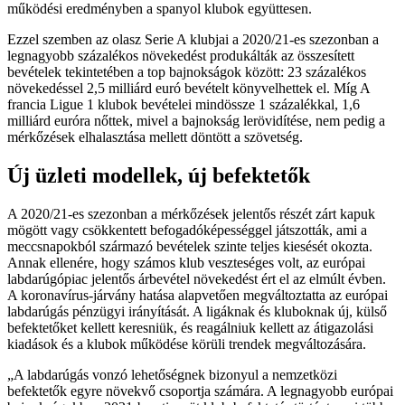
működési eredményben a spanyol klubok együttesen.
Ezzel szemben az olasz Serie A klubjai a 2020/21-es szezonban a
legnagyobb százalékos növekedést produkálták az összesített
bevételek tekintetében a top bajnokságok között: 23 százalékos
növekedéssel 2,5 milliárd euró bevételt könyvelhettek el. Míg A
francia Ligue 1 klubok bevételei mindössze 1 százalékkal, 1,6
milliárd euróra nőttek, mivel a bajnokság lerövidítése, nem pedig a
mérkőzések elhalasztása mellett döntött a szövetség.
Új üzleti modellek, új befektetők
A 2020/21-es szezonban a mérkőzések jelentős részét zárt kapuk
mögött vagy csökkentett befogadóképességgel játszották, ami a
meccsnapokból származó bevételek szinte teljes kiesését okozta.
Annak ellenére, hogy számos klub veszteséges volt, az európai
labdarúgópiac jelentős árbevétel növekedést ért el az elmúlt évben.
A koronavírus-járvány hatása alapvetően megváltoztatta az európai
labdarúgás pénzügyi irányítását. A ligáknak és kluboknak új, külső
befektetőket kellett keresniük, és reagálniuk kellett az átigazolási
kiadások és a klubok működése körüli trendek megváltozására.
A labdarúgás vonzó lehetőségnek bizonyul a nemzetközi
befektetők egyre növekvő csoportja számára. A legnagyobb európai