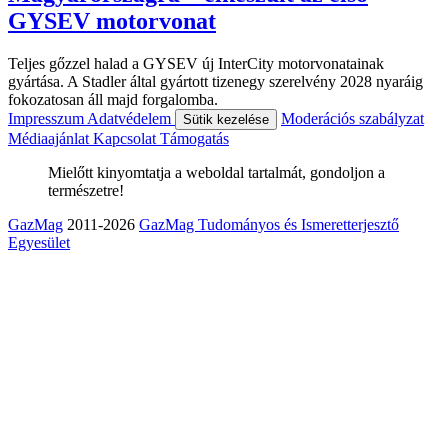
GYSEV motorvonat
Teljes gőzzel halad a GYSEV új InterCity motorvonatainak
gyártása. A Stadler által gyártott tizenegy szerelvény 2028 nyaráig
fokozatosan áll majd forgalomba.
Impresszum
Adatvédelem
Moderációs szabályzat
Sütik kezelése
Médiaajánlat
Kapcsolat
Támogatás
Mielőtt kinyomtatja a weboldal tartalmát, gondoljon a
természetre!
GazMag
2011-2026
GazMag Tudományos és Ismeretterjesztő
Egyesület