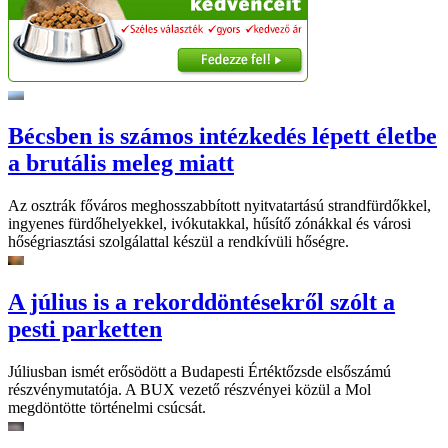
Bécsben is számos intézkedés lépett életbe
a brutális meleg miatt
Az osztrák főváros meghosszabbított nyitvatartású strandfürdőkkel,
ingyenes fürdőhelyekkel, ivókutakkal, hűsítő zónákkal és városi
hőségriasztási szolgálattal készül a rendkívüli hőségre.
A július is a rekorddöntésekről szólt a
pesti parketten
Júliusban ismét erősödött a Budapesti Értéktőzsde elsőszámú
részvénymutatója. A BUX vezető részvényei közül a Mol
megdöntötte történelmi csúcsát.