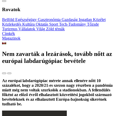
Rovatok
Belföld
Egészségügy
Gasztronómia
Gazdaság
Ingatlan
Közélet
Közlekedés
Kultúra
Oktatás
Sport
Tech-Tudomány
Tőzsde
Turizmus
Vállalatok
Világ
Zöld témák
Címkék
Magazinok
Nem zavarták a lezárások, tovább nőtt az
európai labdarúgópiac bevétele
Az európai labdarúgópiac mérete annak ellenére nőtt 10
százalékot, hogy a 2020/21-es szezon nagy részében a pandémia
miatt még nem voltak szurkolók a stadionokban. A fellendülés
főként az előző évről elhalasztott közvetítési jogokból származó
bevételeknek és az elhalasztott Európa-bajnokság sikerének
tudható be.