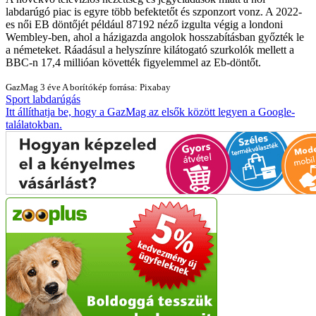
labdarúgó piac is egyre több befektetőt és szponzort vonz. A 2022-
es női EB döntőjét például 87192 néző izgulta végig a londoni
Wembley-ben, ahol a házigazda angolok hosszabításban győzték le
a németeket. Ráadásul a helyszínre kilátogató szurkolók mellett a
BBC-n 17,4 millióan követték figyelemmel az Eb-döntőt.
GazMag
3 éve
A borítókép forrása: Pixabay
Sport
labdarúgás
Itt állíthatja be, hogy a GazMag az elsők között legyen a Google-
találatokban.