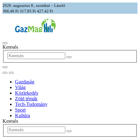
2026. augusztus 8., szombat – László
366,40 Ft
317,95 Ft
427,42 Ft
Keresés
Gazdaság
Világ
Közlekedés
Zöld témák
Tech-Tudomány
Sport
Kultúra
Keresés