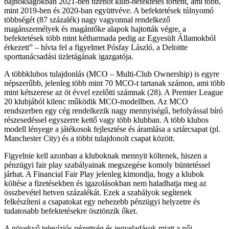
bajnokságokban 2021-ben tizenöt klub-befektetés történt, ami több,
mint 2019-ben és 2020-ban együttvéve. A befektetések túlnyomó
többségét (87 százalék) nagy vagyonnal rendelkező
magánszemélyek és magántőke alapok hajtották végre, a
befektetések több mint kétharmada pedig az Egyesült Államokból
érkezett
– hívta fel a figyelmet Pósfay László, a Deloitte
sporttanácsadási üzletágának igazgatója.
A többklubos tulajdonlás (MCO – Multi-Club Ownership) is egyre
népszerűbb, jelenleg több mint 70 MCO-t tartanak számon, ami több
mint kétszerese az öt évvel ezelőtti számnak (28). A Premier League
20 klubjából kilenc működik MCO-modellben. Az MCO
rendszerben egy cég rendelkezik nagy mennyiségű, befolyással bíró
részesedéssel egyszerre kettő vagy több klubban. A több klubos
modell lényege a játékosok fejlesztése és áramlása a sztárcsapat (pl.
Manchester City) és a többi tulajdonolt csapat között.
Figyelnie kell azonban a kluboknak mennyit költenek, hiszen a
pénzügyi fair play szabályainak megszegése komoly büntetéssel
járhat. A Financial Fair Play jelenleg kimondja, hogy a klubok
költése a fizetésekben és igazolásokban nem haladhatja meg az
összbevétel hetven százalékát. Ezek a szabályok segítenek
felkészíteni a csapatokat egy nehezebb pénzügyi helyzetre és
tudatosabb befektetésekre ösztönzik őket.
A növekvő televíziós nézettség és jegyeladások miatt a női