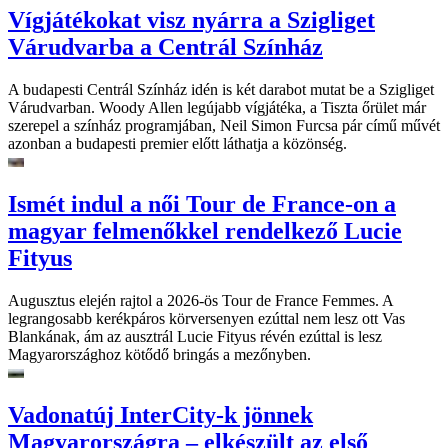
Vígjátékokat visz nyárra a Szigliget
Várudvarba a Centrál Színház
A budapesti Centrál Színház idén is két darabot mutat be a Szigliget
Várudvarban. Woody Allen legújabb vígjátéka, a Tiszta őrület már
szerepel a színház programjában, Neil Simon Furcsa pár című művét
azonban a budapesti premier előtt láthatja a közönség.
Ismét indul a női Tour de France-on a
magyar felmenőkkel rendelkező Lucie
Fityus
Augusztus elején rajtol a 2026-ös Tour de France Femmes. A
legrangosabb kerékpáros körversenyen ezúttal nem lesz ott Vas
Blankának, ám az ausztrál Lucie Fityus révén ezúttal is lesz
Magyarországhoz kötődő bringás a mezőnyben.
Vadonatúj InterCity-k jönnek
Magyarországra – elkészült az első