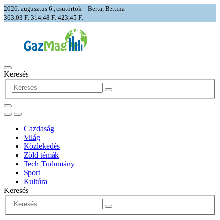
2026. augusztus 6., csütörtök – Berta, Bettina
363,03 Ft
314,48 Ft
423,45 Ft
Keresés
Gazdaság
Világ
Közlekedés
Zöld témák
Tech-Tudomány
Sport
Kultúra
Keresés