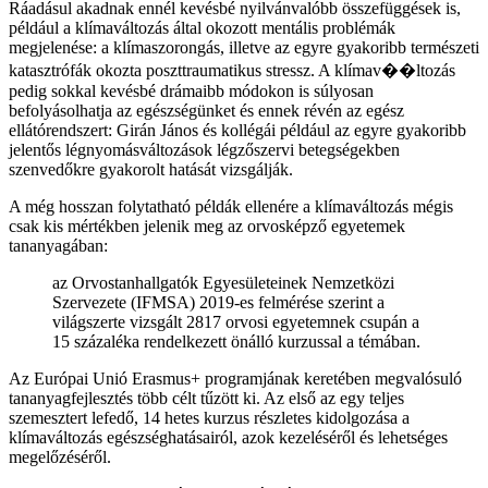
Ráadásul akadnak ennél kevésbé nyilvánvalóbb összefüggések is,
például a klímaváltozás által okozott mentális problémák
megjelenése: a klímaszorongás, illetve az egyre gyakoribb természeti
katasztrófák okozta poszttraumatikus stressz. A klímav��ltozás
pedig sokkal kevésbé drámaibb módokon is súlyosan
befolyásolhatja az egészségünket és ennek révén az egész
ellátórendszert: Girán János és kollégái például az egyre gyakoribb
jelentős légnyomásváltozások légzőszervi betegségekben
szenvedőkre gyakorolt hatását vizsgálják.
A még hosszan folytatható példák ellenére a klímaváltozás mégis
csak kis mértékben jelenik meg az orvosképző egyetemek
tananyagában:
az Orvostanhallgatók Egyesületeinek Nemzetközi
Szervezete (IFMSA) 2019-es felmérése szerint a
világszerte vizsgált 2817 orvosi egyetemnek csupán a
15 százaléka rendelkezett önálló kurzussal a témában.
Az Európai Unió Erasmus+ programjának keretében megvalósuló
tananyagfejlesztés több célt tűzött ki. Az első az egy teljes
szemesztert lefedő, 14 hetes kurzus részletes kidolgozása a
klímaváltozás egészséghatásairól, azok kezeléséről és lehetséges
megelőzéséről.