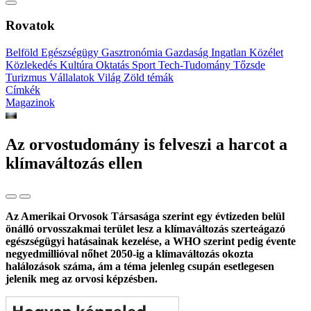
Rovatok
Belföld
Egészségügy
Gasztronómia
Gazdaság
Ingatlan
Közélet
Közlekedés
Kultúra
Oktatás
Sport
Tech-Tudomány
Tőzsde
Turizmus
Vállalatok
Világ
Zöld témák
Címkék
Magazinok
Az orvostudomány is felveszi a harcot a
klímaváltozás ellen
Az Amerikai Orvosok Társasága szerint egy évtizeden belül
önálló orvosszakmai terület lesz a klímaváltozás szerteágazó
egészségügyi hatásainak kezelése, a WHO szerint pedig évente
negyedmillióval nőhet 2050-ig a klímaváltozás okozta
halálozások száma, ám a téma jelenleg csupán esetlegesen
jelenik meg az orvosi képzésben.