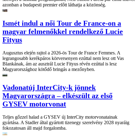
azonban a budapesti premier előtt láthatja a közönség.
Ismét indul a női Tour de France-on a
magyar felmenőkkel rendelkező Lucie
Fityus
Augusztus elején rajtol a 2026-ös Tour de France Femmes. A
legrangosabb kerékpáros körversenyen ezúttal nem lesz ott Vas
Blankának, ám az ausztrál Lucie Fityus révén ezúttal is lesz
Magyarországhoz kötődő bringás a mezőnyben.
Vadonatúj InterCity-k jönnek
Magyarországra – elkészült az első
GYSEV motorvonat
Teljes gőzzel halad a GYSEV új InterCity motorvonatainak
gyártása. A Stadler által gyártott tizenegy szerelvény 2028 nyaráig
fokozatosan áll majd forgalomba.