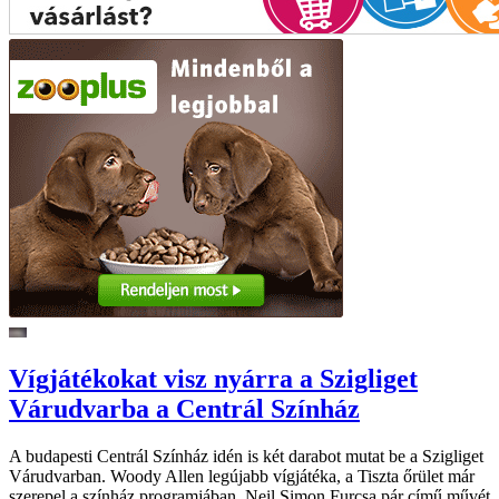
Vígjátékokat visz nyárra a Szigliget
Várudvarba a Centrál Színház
A budapesti Centrál Színház idén is két darabot mutat be a Szigliget
Várudvarban. Woody Allen legújabb vígjátéka, a Tiszta őrület már
szerepel a színház programjában, Neil Simon Furcsa pár című művét