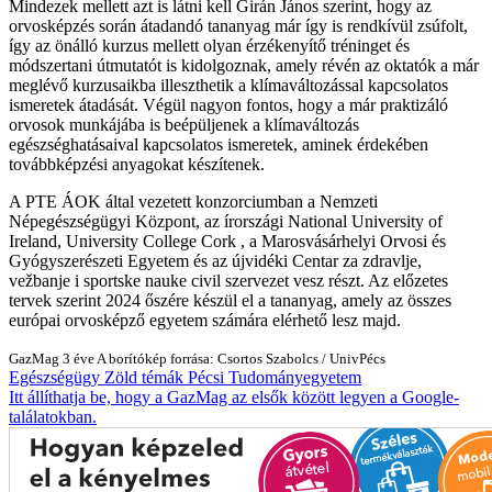
Mindezek mellett azt is látni kell Girán János szerint, hogy az
orvosképzés során átadandó tananyag már így is rendkívül zsúfolt,
így az önálló kurzus mellett olyan érzékenyítő tréninget és
módszertani útmutatót is kidolgoznak, amely révén az oktatók a már
meglévő kurzusaikba illeszthetik a klímaváltozással kapcsolatos
ismeretek átadását. Végül nagyon fontos, hogy a már praktizáló
orvosok munkájába is beépüljenek a klímaváltozás
egészséghatásaival kapcsolatos ismeretek, aminek érdekében
továbbképzési anyagokat készítenek.
A PTE ÁOK által vezetett konzorciumban a Nemzeti
Népegészségügyi Központ, az írországi National University of
Ireland, University College Cork , a Marosvásárhelyi Orvosi és
Gyógyszerészeti Egyetem és az újvidéki Centar za zdravlje,
vežbanje i sportske nauke civil szervezet vesz részt. Az előzetes
tervek szerint 2024 őszére készül el a tananyag, amely az összes
európai orvosképző egyetem számára elérhető lesz majd.
GazMag
3 éve
A borítókép forrása: Csortos Szabolcs / UnivPécs
Egészségügy
Zöld témák
Pécsi Tudományegyetem
Itt állíthatja be, hogy a GazMag az elsők között legyen a Google-
találatokban.