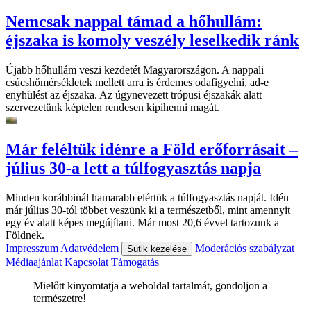
Nemcsak nappal támad a hőhullám:
éjszaka is komoly veszély leselkedik ránk
Újabb hőhullám veszi kezdetét Magyarországon. A nappali
csúcshőmérsékletek mellett arra is érdemes odafigyelni, ad-e
enyhülést az éjszaka. Az úgynevezett trópusi éjszakák alatt
szervezetünk képtelen rendesen kipihenni magát.
Már feléltük idénre a Föld erőforrásait –
július 30-a lett a túlfogyasztás napja
Minden korábbinál hamarabb elértük a túlfogyasztás napját. Idén
már július 30-tól többet veszünk ki a természetből, mint amennyit
egy év alatt képes megújítani. Már most 20,6 évvel tartozunk a
Földnek.
Impresszum
Adatvédelem
Moderációs szabályzat
Sütik kezelése
Médiaajánlat
Kapcsolat
Támogatás
Mielőtt kinyomtatja a weboldal tartalmát, gondoljon a
természetre!