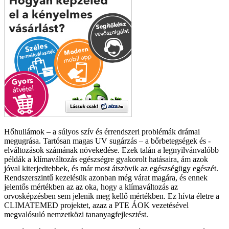
Hőhullámok – a súlyos szív és érrendszeri problémák drámai
megugrása. Tartósan magas UV sugárzás – a bőrbetegségek és -
elváltozások számának növekedése. Ezek talán a legnyilvánvalóbb
példák a klímaváltozás egészségre gyakorolt hatásaira, ám azok
jóval kiterjedtebbek, és már most átszövik az egészségügy egészét.
Rendszerszintű kezelésük azonban még várat magára, és ennek
jelentős mértékben az az oka, hogy a klímaváltozás az
orvosképzésben sem jelenik meg kellő mértékben. Ez hívta életre a
CLIMATEMED projektet, azaz a PTE ÁOK vezetésével
megvalósuló nemzetközi tananyagfejlesztést.