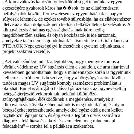
A klímaváltozás kapcsán fontos különbséget tennünk az egyén
egészségére gyakorolt káros hat��sok, és az ellátórendszert
befolyásolók között. Természetesen az egyéni hatások is nagyon
súlyosak lehetnek, de ezeket tovább súlyosbítja, ha az ellátórendszer,
illetve az abban dolgozók nem kellően felkészültek a kezelésükre. A
klímaváltozás ártalmas egészséghatásainak köre pedig
megdöbbentően széles, és olyan kockázatok is ide tartoznak,
amelyekre talán nem is gondolnánk
– ismertette dr. Girán János, a
PTE ÁOK Népegészségügyi Intézetének egyetemi adjunktusa, a
projekt szakmai vezetője.
Azt valószínűleg tudják a legtöbben, hogy mennyire fontos a
bőrünk védelme az UV sugárzás ellen a strandon, de arra már jóval
kevesebben gondolhatnak, hogy a mindennapok során is figyelnünk
kell erre – arról nem is beszélve, hogy a bőrgyógyászaton kívül a
tartósan magas UV sugárzás komoly szemészeti problémákat is
okozhat. Ennél is átfogóbb hatással jár azoknak az úgynevezett új
betegségterjesztő vektoroknak, például különböző
szúnyogfajtáknak, élősködőknek a megjelenése, amelyek a
klímaváltozás következtében nálunk is meg tudnak élni; és olyan
betegségeket terjeszthetnek, amelyekkel egész eddig nem kellett
foglalkozni égtájunkon, és épp ezért a legtöbb orvos számára a
diagnózis felállítása és a kezelés sem jelent meg mindennapi
feladatként
– sorolta fel a példákat a szakember.