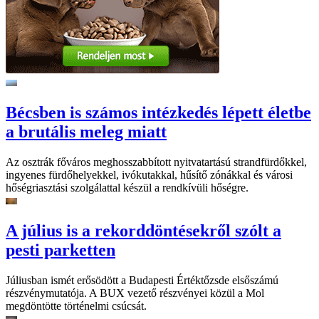
Bécsben is számos intézkedés lépett életbe
a brutális meleg miatt
Az osztrák főváros meghosszabbított nyitvatartású strandfürdőkkel,
ingyenes fürdőhelyekkel, ivókutakkal, hűsítő zónákkal és városi
hőségriasztási szolgálattal készül a rendkívüli hőségre.
A július is a rekorddöntésekről szólt a
pesti parketten
Júliusban ismét erősödött a Budapesti Értéktőzsde elsőszámú
részvénymutatója. A BUX vezető részvényei közül a Mol
megdöntötte történelmi csúcsát.