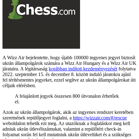
A Wizz Air bejelentette, hogy újabb 100000 ingyenes jegyet biztosít
ukrán állampolgárok számára a Wizz Air Hungary és a Wizz Air UK
járataira. A légitársaság
korábban indított kezdeményezését
folytatva
2022. szeptember 15. és december 8. között induló járatokra ajánl
fel térítésmentes jegyeket, ezzel segítve az ukrán állampolgárokat úti
céljaik elérésben.
A felajánlott jegyek összesen 800 útvonalon érhetőek
el.
Azok az ukrán állampolgárok, akik az ingyenes rendszer keretében
szeretnének repülőjegyet foglalni, a
https://wizzair.com/#/rescue
weboldalon tehetik ezt meg. Az utazóknak a foglaláskor meg kell
adniuk ukrán útlevélszámukat, valamint a repülőtéri check-in
folyamat során fel kell mutatniuk ukrán útlevelüket és a szükséges