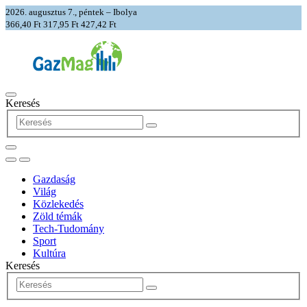
2026. augusztus 7., péntek – Ibolya
366,40 Ft
317,95 Ft
427,42 Ft
Keresés
Gazdaság
Világ
Közlekedés
Zöld témák
Tech-Tudomány
Sport
Kultúra
Keresés