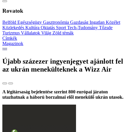
Rovatok
Belföld
Egészségügy
Gasztronómia
Gazdaság
Ingatlan
Közélet
Közlekedés
Kultúra
Oktatás
Sport
Tech-Tudomány
Tőzsde
Turizmus
Vállalatok
Világ
Zöld témák
Címkék
Magazinok
Újabb százezer ingyenjegyet ajánlott fel
az ukrán menekülteknek a Wizz Air
A légitársaság bejelentése szerint 800 európai járaton
utazhatnak a háború borzalmai elől menekülő ukrán utasok.