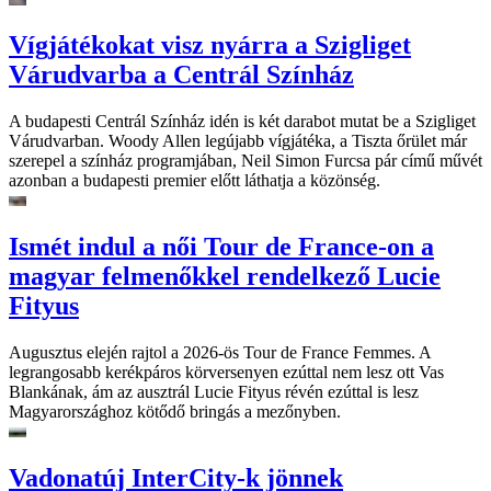
Vígjátékokat visz nyárra a Szigliget
Várudvarba a Centrál Színház
A budapesti Centrál Színház idén is két darabot mutat be a Szigliget
Várudvarban. Woody Allen legújabb vígjátéka, a Tiszta őrület már
szerepel a színház programjában, Neil Simon Furcsa pár című művét
azonban a budapesti premier előtt láthatja a közönség.
Ismét indul a női Tour de France-on a
magyar felmenőkkel rendelkező Lucie
Fityus
Augusztus elején rajtol a 2026-ös Tour de France Femmes. A
legrangosabb kerékpáros körversenyen ezúttal nem lesz ott Vas
Blankának, ám az ausztrál Lucie Fityus révén ezúttal is lesz
Magyarországhoz kötődő bringás a mezőnyben.
Vadonatúj InterCity-k jönnek