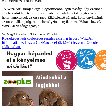
vízumot/utazási okmányokat.
A Wizz Air Ukrajna egyik legfontosabb légitársasága, így ezekben
a nehéz időkben továbbra is minden tőlünk telhetőt megteszünk,
hogy támogassuk az országot. Elkötelezett célunk, hogy enyhítsünk
az ott élő állampolgárok nehézségein
– nyilatkozta Váradi József, a
Wizz Air vezérigazgatója.
GazMag
3 éve
A borítókép forrása: Wizz Air
Közlekedés
légi közlekedés
repülés
ukrajnai háború
Wizz Air
Itt állíthatja be, hogy a GazMag az elsők között legyen a Google-
találatokban.