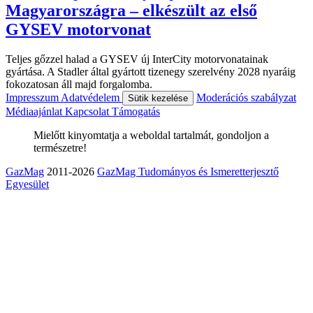
Magyarországra – elkészült az első
GYSEV motorvonat
Teljes gőzzel halad a GYSEV új InterCity motorvonatainak
gyártása. A Stadler által gyártott tizenegy szerelvény 2028 nyaráig
fokozatosan áll majd forgalomba.
Impresszum
Adatvédelem
Moderációs szabályzat
Sütik kezelése
Médiaajánlat
Kapcsolat
Támogatás
Mielőtt kinyomtatja a weboldal tartalmát, gondoljon a
természetre!
GazMag
2011-2026
GazMag Tudományos és Ismeretterjesztő
Egyesület