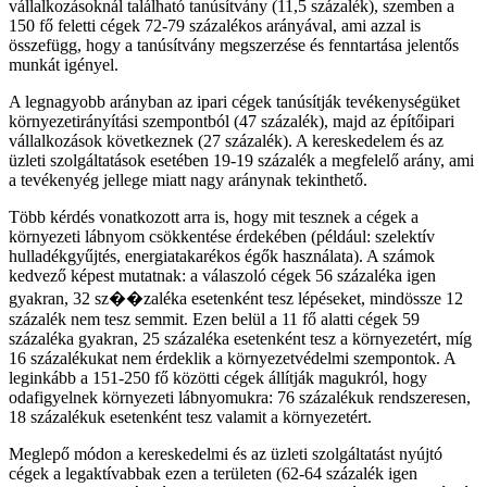
vállalkozásoknál található tanúsítvány (11,5 százalék), szemben a
150 fő feletti cégek 72-79 százalékos arányával, ami azzal is
összefügg, hogy a tanúsítvány megszerzése és fenntartása jelentős
munkát igényel.
A legnagyobb arányban az ipari cégek tanúsítják tevékenységüket
környezetirányítási szempontból (47 százalék), majd az építőipari
vállalkozások következnek (27 százalék). A kereskedelem és az
üzleti szolgáltatások esetében 19-19 százalék a megfelelő arány, ami
a tevékenyég jellege miatt nagy aránynak tekinthető.
Több kérdés vonatkozott arra is, hogy mit tesznek a cégek a
környezeti lábnyom csökkentése érdekében (például: szelektív
hulladékgyűjtés, energiatakarékos égők használata). A számok
kedvező képest mutatnak: a válaszoló cégek 56 százaléka igen
gyakran, 32 sz��zaléka esetenként tesz lépéseket, mindössze 12
százalék nem tesz semmit. Ezen belül a 11 fő alatti cégek 59
százaléka gyakran, 25 százaléka esetenként tesz a környezetért, míg
16 százalékukat nem érdeklik a környezetvédelmi szempontok. A
leginkább a 151-250 fő közötti cégek állítják magukról, hogy
odafigyelnek környezeti lábnyomukra: 76 százalékuk rendszeresen,
18 százalékuk esetenként tesz valamit a környezetért.
Meglepő módon a kereskedelmi és az üzleti szolgáltatást nyújtó
cégek a legaktívabbak ezen a területen (62-64 százalék igen