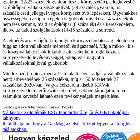
gyakran, 22-23 százalék gyakran tesz a környezetért), a legkevésbé
az építőipari vállalkozások aktívak (38 százalék gyakran, 54
százalék eseti jelleggel végez környezet óvó lépéseket). Ugyanakkor
összességében az ipari cégek a legjobbak, mivel csak 4 százalékuk
nem tesz semmit, majd az építőipar (8 százalék) és a kereskedelem,
illetve az üzleti szolgáltatások (14-15 százalék) a sorrend.
A felmérés arra világított rá, hogy a környezettudatosság jelentősen
függ az adott vállalkozás méretétől és ágazatától. Míg a mikro-, kis-
és középvállalkozások inkább csak esetenként foglalkoznak
környezetvédő tevékenységgel, addig ez a nagyobb
vállalkozásoknál jóval gyakoribb.
Mindez azért fontos, mert a 11 fő alatti cégek adják a vállalkozások
nettó árbevételének 25 százalékát, míg a 150 fő felettiek 27
százalékát 2020-ban. Vagyis célszerű a kisebb KKV-k
környezetvédelmi erőfeszítéseit erőteljesebben támogatni, mivel
számukra kevésbé látható ezen tevékenységek megtérülése.
GazMag
4 éve
A borítókép forrása: Pexels
Vállalatok
Zöld témák
ESG
fenntartható fejlődés
GKI
ökológiai
lábnyom
Itt állíthatja be, hogy a GazMag az elsők között legyen a Google-
találatokban.