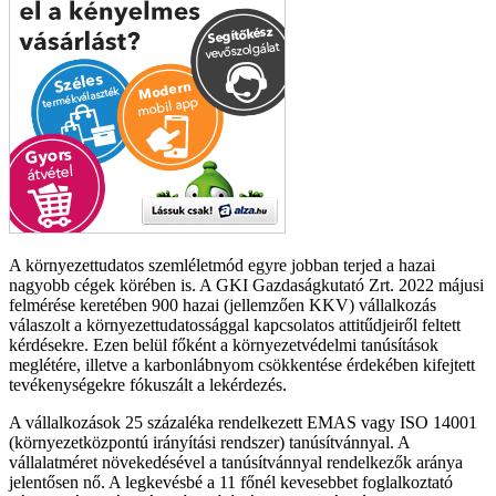
A környezettudatos szemléletmód egyre jobban terjed a hazai
nagyobb cégek körében is. A GKI Gazdaságkutató Zrt. 2022 májusi
felmérése keretében 900 hazai (jellemzően KKV) vállalkozás
válaszolt a környezettudatossággal kapcsolatos attitűdjeiről feltett
kérdésekre. Ezen belül főként a környezetvédelmi tanúsítások
meglétére, illetve a karbonlábnyom csökkentése érdekében kifejtett
tevékenységekre fókuszált a lekérdezés.
A vállalkozások 25 százaléka rendelkezett EMAS vagy ISO 14001
(környezetközpontú irányítási rendszer) tanúsítvánnyal. A
vállalatméret növekedésével a tanúsítvánnyal rendelkezők aránya
jelentősen nő. A legkevésbé a 11 főnél kevesebbet foglalkoztató