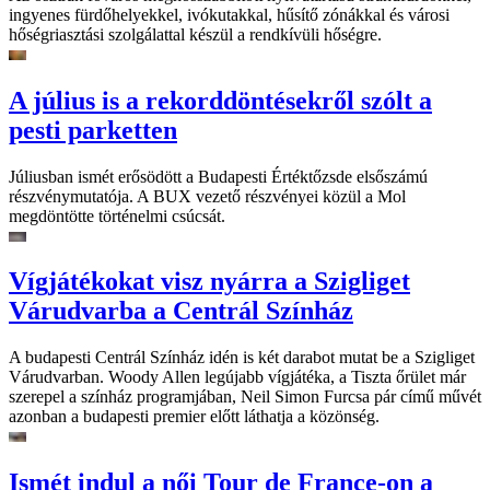
ingyenes fürdőhelyekkel, ivókutakkal, hűsítő zónákkal és városi
hőségriasztási szolgálattal készül a rendkívüli hőségre.
A július is a rekorddöntésekről szólt a
pesti parketten
Júliusban ismét erősödött a Budapesti Értéktőzsde elsőszámú
részvénymutatója. A BUX vezető részvényei közül a Mol
megdöntötte történelmi csúcsát.
Vígjátékokat visz nyárra a Szigliget
Várudvarba a Centrál Színház
A budapesti Centrál Színház idén is két darabot mutat be a Szigliget
Várudvarban. Woody Allen legújabb vígjátéka, a Tiszta őrület már
szerepel a színház programjában, Neil Simon Furcsa pár című művét
azonban a budapesti premier előtt láthatja a közönség.
Ismét indul a női Tour de France-on a