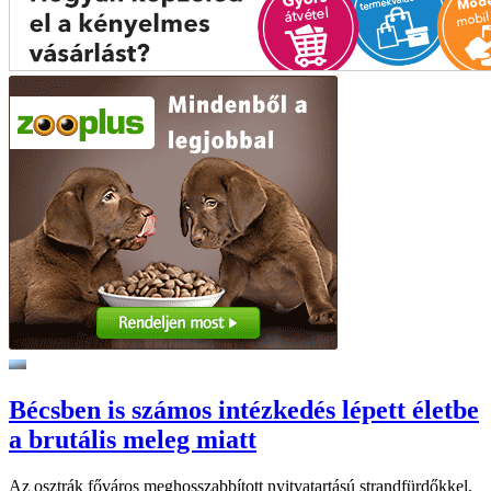
Bécsben is számos intézkedés lépett életbe
a brutális meleg miatt
Az osztrák főváros meghosszabbított nyitvatartású strandfürdőkkel,