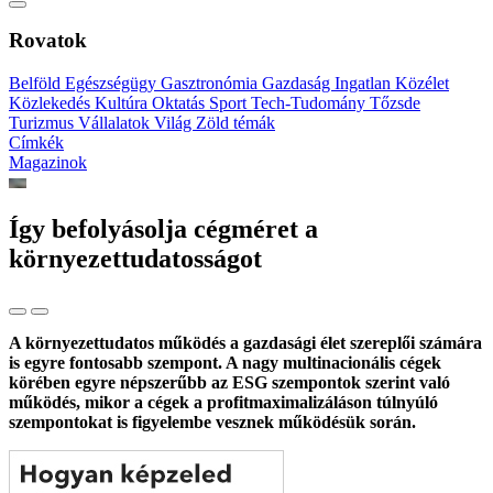
Rovatok
Belföld
Egészségügy
Gasztronómia
Gazdaság
Ingatlan
Közélet
Közlekedés
Kultúra
Oktatás
Sport
Tech-Tudomány
Tőzsde
Turizmus
Vállalatok
Világ
Zöld témák
Címkék
Magazinok
Így befolyásolja cégméret a
környezettudatosságot
A környezettudatos működés a gazdasági élet szereplői számára
is egyre fontosabb szempont. A nagy multinacionális cégek
körében egyre népszerűbb az ESG szempontok szerint való
működés, mikor a cégek a profitmaximalizáláson túlnyúló
szempontokat is figyelembe vesznek működésük során.