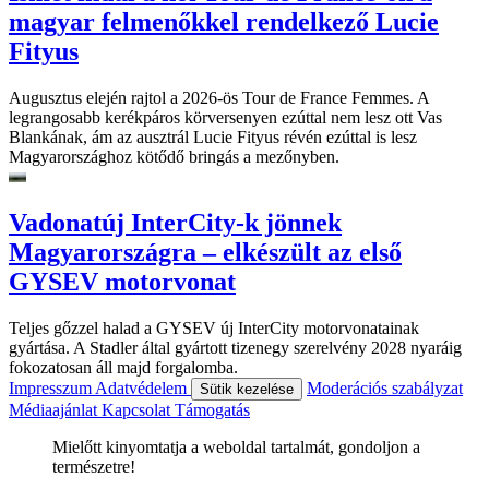
magyar felmenőkkel rendelkező Lucie
Fityus
Augusztus elején rajtol a 2026-ös Tour de France Femmes. A
legrangosabb kerékpáros körversenyen ezúttal nem lesz ott Vas
Blankának, ám az ausztrál Lucie Fityus révén ezúttal is lesz
Magyarországhoz kötődő bringás a mezőnyben.
Vadonatúj InterCity-k jönnek
Magyarországra – elkészült az első
GYSEV motorvonat
Teljes gőzzel halad a GYSEV új InterCity motorvonatainak
gyártása. A Stadler által gyártott tizenegy szerelvény 2028 nyaráig
fokozatosan áll majd forgalomba.
Impresszum
Adatvédelem
Moderációs szabályzat
Sütik kezelése
Médiaajánlat
Kapcsolat
Támogatás
Mielőtt kinyomtatja a weboldal tartalmát, gondoljon a
természetre!