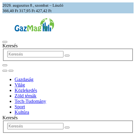
2026. augusztus 8., szombat – László
366,40 Ft
317,95 Ft
427,42 Ft
Keresés
Gazdaság
Világ
Közlekedés
Zöld témák
Tech-Tudomány
Sport
Kultúra
Keresés