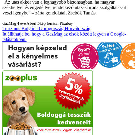
Az utas akkor van a legnagyobb biztonságban, ha magyar
székhellyel és engedéllyel rendelkező utazási iroda szolgáltatásait
veszi igénybe
– zárta gondolatait Zsebők Tamás.
GazMag
4 éve
A borítókép forrása: Pixabay
Turizmus
Bulgária
Görögország
Horvátország
Itt állíthatja be, hogy a GazMag az elsők között legyen a Google-
találatokban.