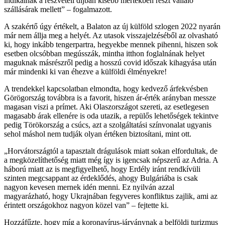
indikálnak a részvételi díjban kisebb mértékben részt vállaló
szállásárak mellett
– fogalmazott.
A szakértő úgy értékelt, a Balaton az új külföld szlogen 2022 nyarán
már nem állja meg a helyét. Az utasok visszajelzéséből az olvasható
ki, hogy inkább tengerpartra, hegyekbe mennek pihenni, hiszen sok
esetben olcsóbban megússzák, mintha itthon foglalnának helyet
maguknak másrészről pedig a hosszú covid időszak kihagyása után
már mindenki ki van éhezve a külföldi élményekre!
A trendekkel kapcsolatban elmondta, hogy kedvező árfekvésben
Görögország továbbra is a favorit, hiszen ár-érték arányban messze
magasan viszi a prímet. Aki Olaszországot szereti, az esetlegesen
magasabb árak ellenére is oda utazik, a repülős lehetőségek tekintve
pedig Törökország a csúcs, azt a szolgáltatási színvonalat ugyanis
sehol máshol nem tudják olyan értéken biztosítani, mint ott.
Horvátországtól a tapasztalt drágulások miatt sokan elfordultak, de
a megközelíthetőség miatt még így is igencsak népszerű az Adria. A
háború miatt az is megfigyelhető, hogy Erdély iránt rendkívüli
szinten megcsappant az érdeklődés, ahogy Bulgáriába is csak
nagyon kevesen mernek idén menni. Ez nyilván azzal
magyarázható, hogy Ukrajnában fegyveres konfliktus zajlik, ami az
érintett országokhoz nagyon közel van
– fejtette ki.
Hozzáfűzte, hogy míg a koronavírus-járványnak a belföldi turizmus