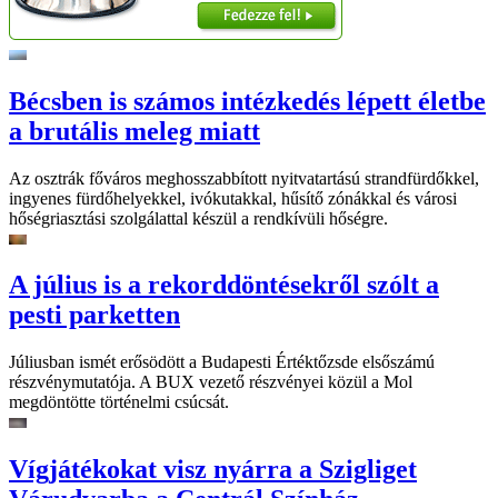
Bécsben is számos intézkedés lépett életbe
a brutális meleg miatt
Az osztrák főváros meghosszabbított nyitvatartású strandfürdőkkel,
ingyenes fürdőhelyekkel, ivókutakkal, hűsítő zónákkal és városi
hőségriasztási szolgálattal készül a rendkívüli hőségre.
A július is a rekorddöntésekről szólt a
pesti parketten
Júliusban ismét erősödött a Budapesti Értéktőzsde elsőszámú
részvénymutatója. A BUX vezető részvényei közül a Mol
megdöntötte történelmi csúcsát.
Vígjátékokat visz nyárra a Szigliget