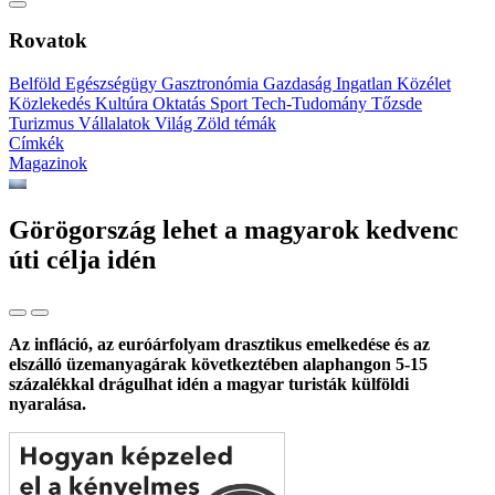
Rovatok
Belföld
Egészségügy
Gasztronómia
Gazdaság
Ingatlan
Közélet
Közlekedés
Kultúra
Oktatás
Sport
Tech-Tudomány
Tőzsde
Turizmus
Vállalatok
Világ
Zöld témák
Címkék
Magazinok
Görögország lehet a magyarok kedvenc
úti célja idén
Az infláció, az euróárfolyam drasztikus emelkedése és az
elszálló üzemanyagárak következtében alaphangon 5-15
százalékkal drágulhat idén a magyar turisták külföldi
nyaralása.