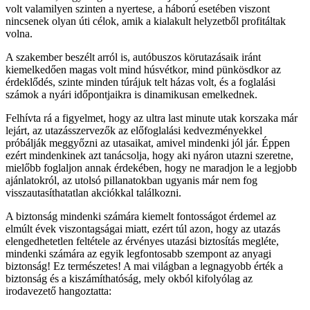
volt valamilyen szinten a nyertese, a háború esetében viszont
nincsenek olyan úti célok, amik a kialakult helyzetből profitáltak
volna.
A szakember beszélt arról is, autóbuszos körutazásaik iránt
kiemelkedően magas volt mind húsvétkor, mind pünkösdkor az
érdeklődés, szinte minden túrájuk telt házas volt, és a foglalási
számok a nyári időpontjaikra is dinamikusan emelkednek.
Felhívta rá a figyelmet, hogy az ultra last minute utak korszaka már
lejárt, az utazásszervezők az előfoglalási kedvezményekkel
próbálják meggyőzni az utasaikat, amivel mindenki jól jár. Éppen
ezért mindenkinek azt tanácsolja, hogy aki nyáron utazni szeretne,
mielőbb foglaljon annak érdekében, hogy ne maradjon le a legjobb
ajánlatokról, az utolsó pillanatokban ugyanis már nem fog
visszautasíthatatlan akciókkal találkozni.
A biztonság mindenki számára kiemelt fontosságot érdemel az
elmúlt évek viszontagságai miatt, ezért túl azon, hogy az utazás
elengedhetetlen feltétele az érvényes utazási biztosítás megléte,
mindenki számára az egyik legfontosabb szempont az anyagi
biztonság! Ez természetes! A mai világban a legnagyobb érték a
biztonság és a kiszámíthatóság, mely okból kifolyólag az
irodavezető hangoztatta: