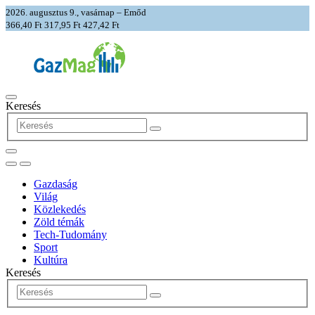
2026. augusztus 9., vasárnap – Emőd
366,40 Ft
317,95 Ft
427,42 Ft
Keresés
Gazdaság
Világ
Közlekedés
Zöld témák
Tech-Tudomány
Sport
Kultúra
Keresés