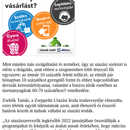
Mint minden más szolgáltatást és terméket, úgy az utazási szektort is
elérte a drágulás, amit ebben a szegmensben több tényező fűt
egyszerre: az immár 10 százalék feletti infláció, az elmúlt pár
hónapban 10 százalékot gyengülő forint és ehhez kapcsolódóan
devizák keresztárfolyamai, valamint a buszos túrák esetében az
üzemanyagárak 60-70 százalékos!! emelkedése.
Zsebők Tamás, a Zseppelin Utazási Iroda irodavezetője elmondta,
ezen tételek együtt túlmutatnak azon, amit életszerű és ésszerű
határok között át tudnak vállalni az utazási irodák.
Az utazásszervezők legkésőbb 2022 januárjában összeállítják a
programjaikat és leképzik az árakat annak érdekében, hogy március