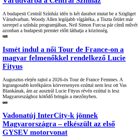
Várudvarba a Centrál Színház
A budapesti Centrál Színház idén is két darabot mutat be a Szigliget
Várudvarban. Woody Allen legújabb vígjátéka, a Tiszta őrület már
szerepel a színház programjában, Neil Simon Furcsa pár című művét
azonban a budapesti premier előtt láthatja a közönség.
Ismét indul a női Tour de France-on a
magyar felmenőkkel rendelkező Lucie
Fityus
Augusztus elején rajtol a 2026-ös Tour de France Femmes. A
legrangosabb kerékpáros körversenyen ezúttal nem lesz ott Vas
Blankának, ám az ausztrál Lucie Fityus révén ezúttal is lesz
Magyarországhoz kötődő bringás a mezőnyben.
Vadonatúj InterCity-k jönnek
Magyarországra – elkészült az első
GYSEV motorvonat