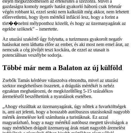
elején megkezdődhessen az értékesítés a szezonra. Mivel a
gazdaságra komoly negatív hatást gyakorló háború csak február
végén robbant ki, ezzel senki nem kalkulált még akkor, nem lehetett
előrevetítetni, hogy ilyen mértékű infláció lesz, hogy a forint a
tört��nelmi mélyponthoz közelít, és hogy az üzemanyagárak az
egekbe szöknek
– ismertette.
Az utazási szakértő úgy folytatta, a turizmusra gyakorolt negatív
hatásokat nem láthatta előre az ember, és aki most nem emel árat, az
nemcsak a cég jövőjét teszi kockára, de ezzel az utasait is
potenciálisan veszélybe sodorja.
Többé már nem a Balaton az új külföld
Zsebők Tamás kérdésre válaszolva elmondta, mivel az utazási
szektor meglehetősen összetett, a drágulás mértékét is nehéz
egzaktan meghatározni, de megközelítőleg 5-15 százalékos
áremelésről beszélhetünk a nyaralások esetében.
Ahogy elszálltak az üzemanyagárak, úgy nőttek a fuvarköltségek
is, ami azt jelenti, hogy a hosszabb autóbuszos utazásoknál nagyobb
mérték áremelésre kell számítania a turistáknak. Ez azzal
magyarázható, hogy a nagy mértékű autóbusz megtett távolságok a
nagy mértékben drágult üzemanyag árak miatt nagyobb áremelést