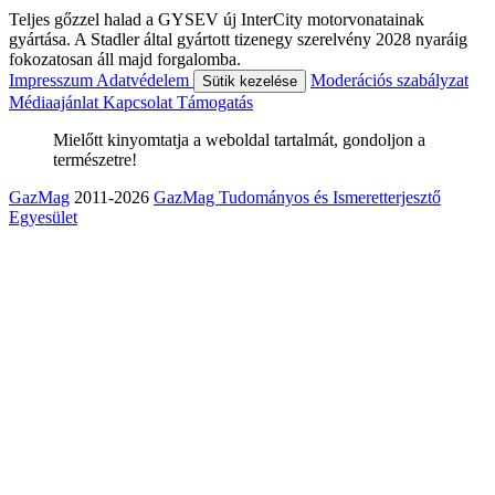
Teljes gőzzel halad a GYSEV új InterCity motorvonatainak
gyártása. A Stadler által gyártott tizenegy szerelvény 2028 nyaráig
fokozatosan áll majd forgalomba.
Impresszum
Adatvédelem
Moderációs szabályzat
Sütik kezelése
Médiaajánlat
Kapcsolat
Támogatás
Mielőtt kinyomtatja a weboldal tartalmát, gondoljon a
természetre!
GazMag
2011-2026
GazMag Tudományos és Ismeretterjesztő
Egyesület