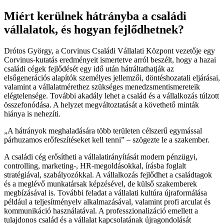
Miért kerülnek hátrányba a családi
vállalatok, és hogyan fejlődhetnek?
Drótos György, a Corvinus Családi Vállalati Központ vezetője egy
Corvinus-kutatás eredményeit ismertetve arról beszélt, hogy a hazai
családi cégek fejlődését egy idő után hátráltathatják az
elsőgenerációs alapítók személyes jellemzői, döntéshozatali eljárásai,
valamint a vállalatmérethez szükséges menedzsmentismereteik
elégtelensége. További akadály lehet a család és a vállalkozás túlzott
összefonódása. A helyzet megváltoztatását a követhető minták
hiánya is nehezíti.
A hátrányok meghaladására több területen célszerű egymással
párhuzamos erőfeszítéseket kell tenni
– szögezte le a szakember.
A családi cég erősítheti a vállalatirányítását modern pénzügyi,
controlling, marketing-, HR-megoldásokkal, írásba foglalt
stratégiával, szabályozókkal. A vállalkozás fejlődhet a családtagok
és a meglévő munkatársak képzésével, de külső szakemberek
megbízásával is. További feladat a vállalati kultúra újraformálása
például a teljesítményelv alkalmazásával, valamint profi arculat és
kommunikáció használatával. A professzionalizáció emellett a
tulajdonos család és a vállalat kapcsolatának újragondolását