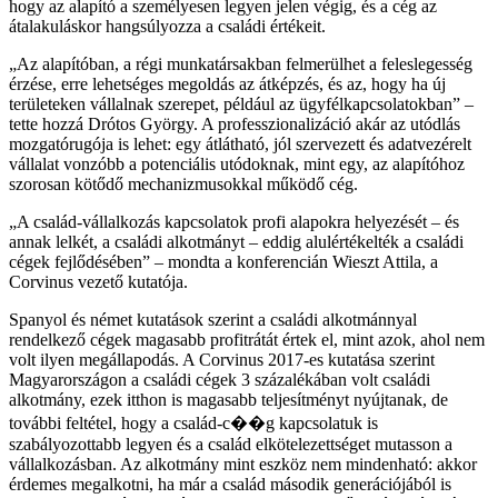
hogy az alapító a személyesen legyen jelen végig, és a cég az
átalakuláskor hangsúlyozza a családi értékeit.
Az alapítóban, a régi munkatársakban felmerülhet a feleslegesség
érzése, erre lehetséges megoldás az átképzés, és az, hogy ha új
területeken vállalnak szerepet, például az ügyfélkapcsolatokban
–
tette hozzá Drótos György. A professzionalizáció akár az utódlás
mozgatórugója is lehet: egy átlátható, jól szervezett és adatvezérelt
vállalat vonzóbb a potenciális utódoknak, mint egy, az alapítóhoz
szorosan kötődő mechanizmusokkal működő cég.
A család-vállalkozás kapcsolatok profi alapokra helyezését – és
annak lelkét, a családi alkotmányt – eddig alulértékelték a családi
cégek fejlődésében
– mondta a konferencián Wieszt Attila, a
Corvinus vezető kutatója.
Spanyol és német kutatások szerint a családi alkotmánnyal
rendelkező cégek magasabb profitrátát értek el, mint azok, ahol nem
volt ilyen megállapodás. A Corvinus 2017-es kutatása szerint
Magyarországon a családi cégek 3 százalékában volt családi
alkotmány, ezek itthon is magasabb teljesítményt nyújtanak, de
további feltétel, hogy a család-c��g kapcsolatuk is
szabályozottabb legyen és a család elkötelezettséget mutasson a
vállalkozásban. Az alkotmány mint eszköz nem mindenható: akkor
érdemes megalkotni, ha már a család második generációjából is