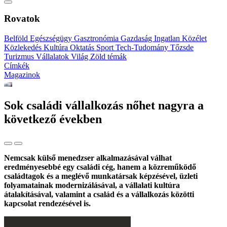
Rovatok
Belföld
Egészségügy
Gasztronómia
Gazdaság
Ingatlan
Közélet
Közlekedés
Kultúra
Oktatás
Sport
Tech-Tudomány
Tőzsde
Turizmus
Vállalatok
Világ
Zöld témák
Címkék
Magazinok
Sok családi vállalkozás nőhet nagyra a
következő években
Nemcsak külső menedzser alkalmazásával válhat
eredményesebbé egy családi cég, hanem a közreműködő
családtagok és a meglévő munkatársak képzésével, üzleti
folyamatainak modernizálásával, a vállalati kultúra
átalakításával, valamint a család és a vállalkozás közötti
kapcsolat rendezésével is.