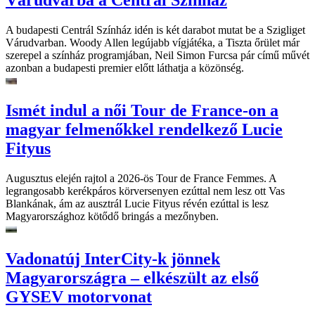
Várudvarba a Centrál Színház
A budapesti Centrál Színház idén is két darabot mutat be a Szigliget
Várudvarban. Woody Allen legújabb vígjátéka, a Tiszta őrület már
szerepel a színház programjában, Neil Simon Furcsa pár című művét
azonban a budapesti premier előtt láthatja a közönség.
Ismét indul a női Tour de France-on a
magyar felmenőkkel rendelkező Lucie
Fityus
Augusztus elején rajtol a 2026-ös Tour de France Femmes. A
legrangosabb kerékpáros körversenyen ezúttal nem lesz ott Vas
Blankának, ám az ausztrál Lucie Fityus révén ezúttal is lesz
Magyarországhoz kötődő bringás a mezőnyben.
Vadonatúj InterCity-k jönnek
Magyarországra – elkészült az első
GYSEV motorvonat