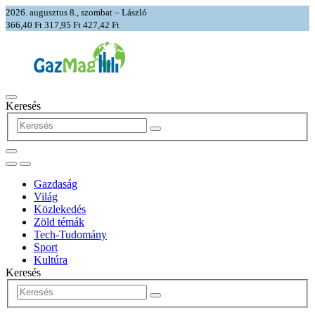
2026. augusztus 8., szombat – László
366,40 Ft
317,95 Ft
427,42 Ft
Keresés
Gazdaság
Világ
Közlekedés
Zöld témák
Tech-Tudomány
Sport
Kultúra
Keresés