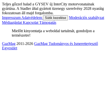
Teljes gőzzel halad a GYSEV új InterCity motorvonatainak
gyártása. A Stadler által gyártott tizenegy szerelvény 2028 nyaráig
fokozatosan áll majd forgalomba.
Impresszum
Adatvédelem
Moderációs szabályzat
Sütik kezelése
Médiaajánlat
Kapcsolat
Támogatás
Mielőtt kinyomtatja a weboldal tartalmát, gondoljon a
természetre!
GazMag
2011-2026
GazMag Tudományos és Ismeretterjesztő
Egyesület