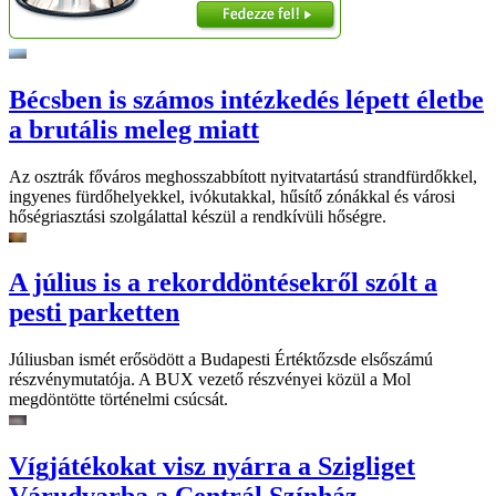
Bécsben is számos intézkedés lépett életbe
a brutális meleg miatt
Az osztrák főváros meghosszabbított nyitvatartású strandfürdőkkel,
ingyenes fürdőhelyekkel, ivókutakkal, hűsítő zónákkal és városi
hőségriasztási szolgálattal készül a rendkívüli hőségre.
A július is a rekorddöntésekről szólt a
pesti parketten
Júliusban ismét erősödött a Budapesti Értéktőzsde elsőszámú
részvénymutatója. A BUX vezető részvényei közül a Mol
megdöntötte történelmi csúcsát.
Vígjátékokat visz nyárra a Szigliget