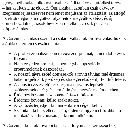
igényelheti családi alkotmánnyal, családi tanáccsal, utódlási tervvel
– hangsúlyozta az előadó. Önmagában azonban csak egy-egy
szegmens fejlesztésével nem lehet megúszni az átalakítást: az átfogó
üzleti stratégia, a mögöttes folyamatok megváltoztatása, és új
döntéshozatali eljárások bevezetése nélkül az csak pénz- és
időpocsékolás.
A Corvinus ajánlása szerint a családi vállalatok profivá válásához az
alábbiakat érdemes észben tartani:
A professzionalizáció nem egyszeri pillanat, hanem több éves
folyamat.
Nem egyetlen projekt, hanem egybekapcsolódó
programelemek összessége.
A hosszú távra szóló döntésektől a rövid távúak felé érdemes
haladni (például: jövőkép és stratégia elsőként), felülről lefelé.
Alapos tervezés, előkészítés, majd óvatos lépések
szükségesek a cég- és termékimázs megvédése érdekében.
Érdemes bevonni a – potenciális – utódokat.
Érdemes bevonni külső szakértőket.
A változás terjedjen ki mindenkire a cégen belül.
Számítani kell az ellenállásra, érdemes figyelmet fordítani a
munkatársak bevonására, a kommunikációra.
A Corvinus-kutatók további tanácsa a folyamat sikerességéhez,