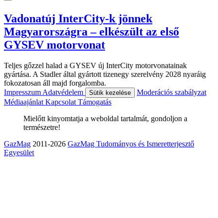
Vadonatúj InterCity-k jönnek
Magyarországra – elkészült az első
GYSEV motorvonat
Teljes gőzzel halad a GYSEV új InterCity motorvonatainak
gyártása. A Stadler által gyártott tizenegy szerelvény 2028 nyaráig
fokozatosan áll majd forgalomba.
Impresszum
Adatvédelem
Moderációs szabályzat
Sütik kezelése
Médiaajánlat
Kapcsolat
Támogatás
Mielőtt kinyomtatja a weboldal tartalmát, gondoljon a
természetre!
GazMag
2011-2026
GazMag Tudományos és Ismeretterjesztő
Egyesület