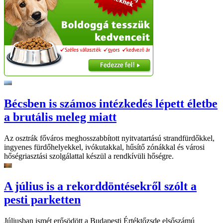
Bécsben is számos intézkedés lépett életbe
a brutális meleg miatt
Az osztrák főváros meghosszabbított nyitvatartású strandfürdőkkel,
ingyenes fürdőhelyekkel, ivókutakkal, hűsítő zónákkal és városi
hőségriasztási szolgálattal készül a rendkívüli hőségre.
A július is a rekorddöntésekről szólt a
pesti parketten
Júliusban ismét erősödött a Budapesti Értéktőzsde elsőszámú