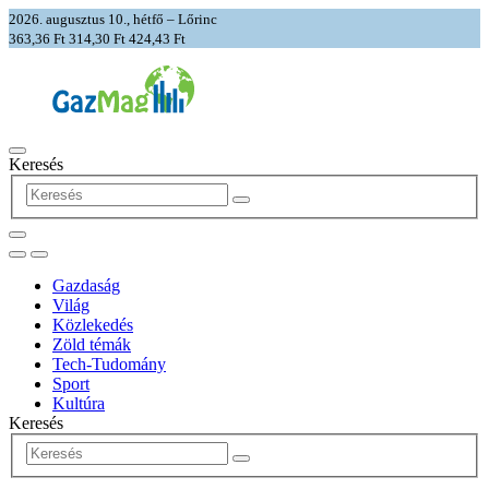
2026. augusztus 10., hétfő – Lőrinc
363,36 Ft
314,30 Ft
424,43 Ft
Keresés
Gazdaság
Világ
Közlekedés
Zöld témák
Tech-Tudomány
Sport
Kultúra
Keresés