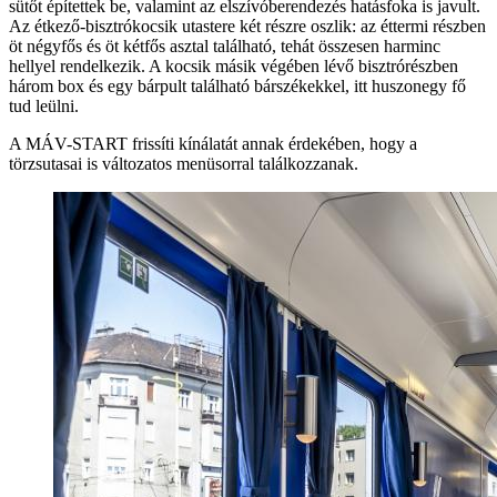
sütőt építettek be, valamint az elszívóberendezés hatásfoka is javult.
Az étkező-bisztrókocsik utastere két részre oszlik: az éttermi részben
öt négyfős és öt kétfős asztal található, tehát összesen harminc
hellyel rendelkezik. A kocsik másik végében lévő bisztrórészben
három box és egy bárpult található bárszékekkel, itt huszonegy fő
tud leülni.
A MÁV-START frissíti kínálatát annak érdekében, hogy a
törzsutasai is változatos menüsorral találkozzanak.