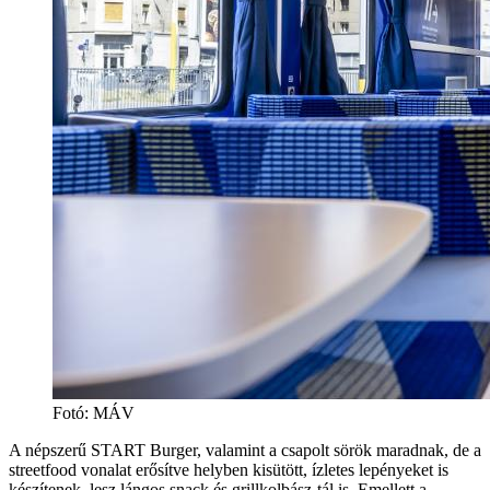
Fotó: MÁV
A népszerű START Burger, valamint a csapolt sörök maradnak, de a
streetfood vonalat erősítve helyben kisütött, ízletes lepényeket is
készítenek, lesz lángos snack és grillkolbász-tál is. Emellett a