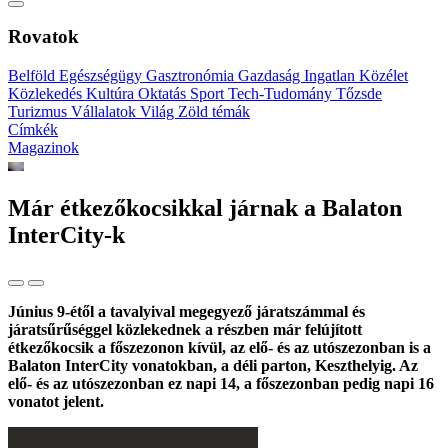
Rovatok
Belföld
Egészségügy
Gasztronómia
Gazdaság
Ingatlan
Közélet
Közlekedés
Kultúra
Oktatás
Sport
Tech-Tudomány
Tőzsde
Turizmus
Vállalatok
Világ
Zöld témák
Címkék
Magazinok
Már étkezőkocsikkal járnak a Balaton
InterCity-k
Június 9-étől a tavalyival megegyező járatszámmal és
járatsűrűséggel közlekednek a részben már felújított
étkezőkocsik a főszezonon kívül, az elő- és az utószezonban is a
Balaton InterCity vonatokban, a déli parton, Keszthelyig. Az
elő- és az utószezonban ez napi 14, a főszezonban pedig napi 16
vonatot jelent.