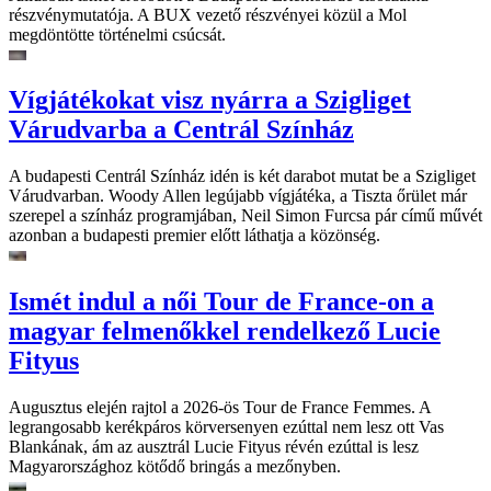
részvénymutatója. A BUX vezető részvényei közül a Mol
megdöntötte történelmi csúcsát.
Vígjátékokat visz nyárra a Szigliget
Várudvarba a Centrál Színház
A budapesti Centrál Színház idén is két darabot mutat be a Szigliget
Várudvarban. Woody Allen legújabb vígjátéka, a Tiszta őrület már
szerepel a színház programjában, Neil Simon Furcsa pár című művét
azonban a budapesti premier előtt láthatja a közönség.
Ismét indul a női Tour de France-on a
magyar felmenőkkel rendelkező Lucie
Fityus
Augusztus elején rajtol a 2026-ös Tour de France Femmes. A
legrangosabb kerékpáros körversenyen ezúttal nem lesz ott Vas
Blankának, ám az ausztrál Lucie Fityus révén ezúttal is lesz
Magyarországhoz kötődő bringás a mezőnyben.