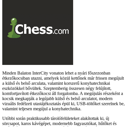
Minden Balaton InterCity vonaton lehet a nyári főszezonban
étkezőkocsiban utazni, amelyek közül kettőnek már frissen megújult
a külső és belső arculata, valamint korszerű konyhatechnikai
eszközökkel bővültek. Szeptemberig összesen négy felújított,
komfortjavított étkezőkocsi áll forgalomba. A megújulás részeként a
kocsik megkapják a legújabb külső és belső arculatot, modern
vizuális fedélzeti utastájékoztatás épül ki, USB-töltőket szerelnek be,
valamint teljesen megújul a konyhatechnika.
Utóbbi során praktikusabb tárolófelületeket alakítottak ki, új
sörcsapot, karos kávégépet, modernebb fagyasztókat, hűtőket és