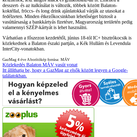
desszert- és az italkínálat is változik, többek között Balaton-
koktéllal, fröccs- és long drink ajánlatokkal várják az utasokat a
fedélzeten. Minden étkezőkocsinkban lehetőséget biztosít a
vasúttársaság a bankkártyás fizetésre, Magyarország területén pedig
valamennyi SZÉP-kártyát is lehet használni.
Várhatóan a főszezon kezdetétől, június 18-tól IC+ bisztrókocsik is
közlekednek a Balaton északi partján, a Kék Hullám és Levendula
InterCity-vonatokban.
GazMag
4 éve
A borítókép forrása: MÁV
Közlekedés
Balaton
MÁV
vasút
vonat
Itt állíthatja be, hogy a GazMag az elsők között legyen a Google-
találatokban.