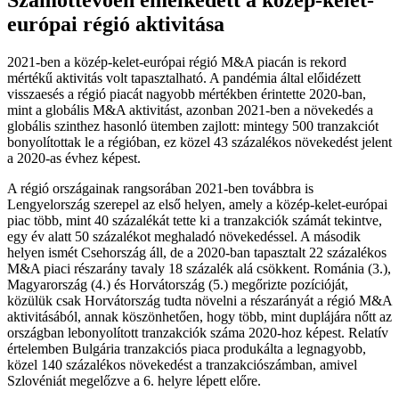
európai régió aktivitása
2021-ben a közép-kelet-európai régió M&A piacán is rekord
mértékű aktivitás volt tapasztalható. A pandémia által előidézett
visszaesés a régió piacát nagyobb mértékben érintette 2020-ban,
mint a globális M&A aktivitást, azonban 2021-ben a növekedés a
globális szinthez hasonló ütemben zajlott: mintegy 500 tranzakciót
bonyolítottak le a régióban, ez közel 43 százalékos növekedést jelent
a 2020-as évhez képest.
A régió országainak rangsorában 2021-ben továbbra is
Lengyelország szerepel az első helyen, amely a közép-kelet-európai
piac több, mint 40 százalékát tette ki a tranzakciók számát tekintve,
egy év alatt 50 százalékot meghaladó növekedéssel. A második
helyen ismét Csehország áll, de a 2020-ban tapasztalt 22 százalékos
M&A piaci részarány tavaly 18 százalék alá csökkent. Románia (3.),
Magyarország (4.) és Horvátország (5.) megőrizte pozícióját,
közülük csak Horvátország tudta növelni a részarányát a régió M&A
aktivitásából, annak köszönhetően, hogy több, mint duplájára nőtt az
országban lebonyolított tranzakciók száma 2020-hoz képest. Relatív
értelemben Bulgária tranzakciós piaca produkálta a legnagyobb,
közel 140 százalékos növekedést a tranzakciószámban, amivel
Szlovéniát megelőzve a 6. helyre lépett előre.