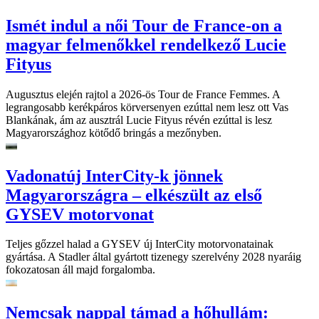
Ismét indul a női Tour de France-on a
magyar felmenőkkel rendelkező Lucie
Fityus
Augusztus elején rajtol a 2026-ös Tour de France Femmes. A
legrangosabb kerékpáros körversenyen ezúttal nem lesz ott Vas
Blankának, ám az ausztrál Lucie Fityus révén ezúttal is lesz
Magyarországhoz kötődő bringás a mezőnyben.
Vadonatúj InterCity-k jönnek
Magyarországra – elkészült az első
GYSEV motorvonat
Teljes gőzzel halad a GYSEV új InterCity motorvonatainak
gyártása. A Stadler által gyártott tizenegy szerelvény 2028 nyaráig
fokozatosan áll majd forgalomba.
Nemcsak nappal támad a hőhullám: