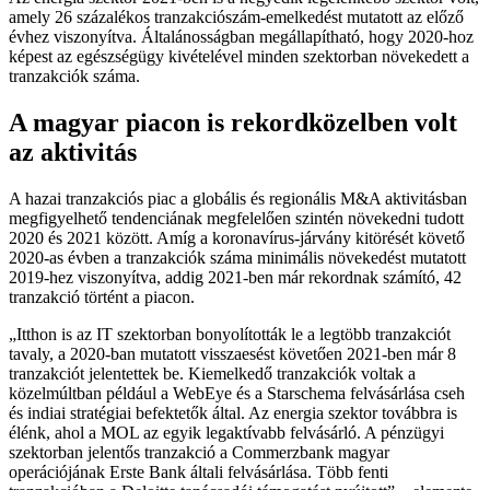
amely 26 százalékos tranzakciószám-emelkedést mutatott az előző
évhez viszonyítva. Általánosságban megállapítható, hogy 2020-hoz
képest az egészségügy kivételével minden szektorban növekedett a
tranzakciók száma.
A magyar piacon is rekordközelben volt
az aktivitás
A hazai tranzakciós piac a globális és regionális M&A aktivitásban
megfigyelhető tendenciának megfelelően szintén növekedni tudott
2020 és 2021 között. Amíg a koronavírus-járvány kitörését követő
2020-as évben a tranzakciók száma minimális növekedést mutatott
2019-hez viszonyítva, addig 2021-ben már rekordnak számító, 42
tranzakció történt a piacon.
Itthon is az IT szektorban bonyolították le a legtöbb tranzakciót
tavaly, a 2020-ban mutatott visszaesést követően 2021-ben már 8
tranzakciót jelentettek be. Kiemelkedő tranzakciók voltak a
közelmúltban például a WebEye és a Starschema felvásárlása cseh
és indiai stratégiai befektetők által. Az energia szektor továbbra is
élénk, ahol a MOL az egyik legaktívabb felvásárló. A pénzügyi
szektorban jelentős tranzakció a Commerzbank magyar
operációjának Erste Bank általi felvásárlása. Több fenti