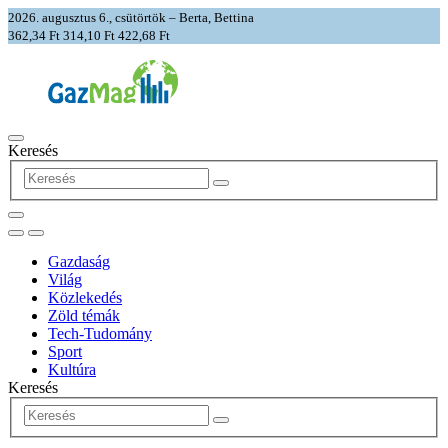
2026. augusztus 6., csütörtök – Berta, Bettina
362,34 Ft
314,10 Ft
422,68 Ft
Keresés
Gazdaság
Világ
Közlekedés
Zöld témák
Tech-Tudomány
Sport
Kultúra
Keresés