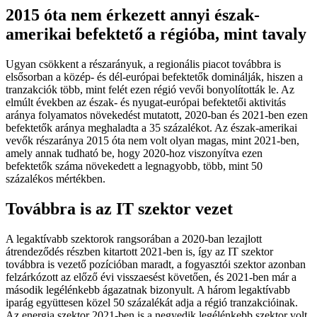
2015 óta nem érkezett annyi észak-
amerikai befektető a régióba, mint tavaly
Ugyan csökkent a részarányuk, a regionális piacot továbbra is
elsősorban a közép- és dél-európai befektetők dominálják, hiszen a
tranzakciók több, mint felét ezen régió vevői bonyolították le. Az
elmúlt években az észak- és nyugat-európai befektetői aktivitás
aránya folyamatos növekedést mutatott, 2020-ban és 2021-ben ezen
befektetők aránya meghaladta a 35 százalékot. Az észak-amerikai
vevők részaránya 2015 óta nem volt olyan magas, mint 2021-ben,
amely annak tudható be, hogy 2020-hoz viszonyítva ezen
befektetők száma növekedett a legnagyobb, több, mint 50
százalékos mértékben.
Továbbra is az IT szektor vezet
A legaktívabb szektorok rangsorában a 2020-ban lezajlott
átrendeződés részben kitartott 2021-ben is, így az IT szektor
továbbra is vezető pozícióban maradt, a fogyasztói szektor azonban
felzárkózott az előző évi visszaesést követően, és 2021-ben már a
második legélénkebb ágazatnak bizonyult. A három legaktívabb
iparág együttesen közel 50 százalékát adja a régió tranzakcióinak.
Az energia szektor 2021-ben is a negyedik legélénkebb szektor volt,