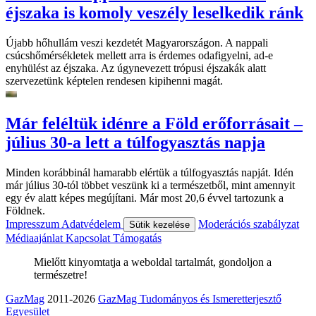
éjszaka is komoly veszély leselkedik ránk
Újabb hőhullám veszi kezdetét Magyarországon. A nappali
csúcshőmérsékletek mellett arra is érdemes odafigyelni, ad-e
enyhülést az éjszaka. Az úgynevezett trópusi éjszakák alatt
szervezetünk képtelen rendesen kipihenni magát.
Már feléltük idénre a Föld erőforrásait –
július 30-a lett a túlfogyasztás napja
Minden korábbinál hamarabb elértük a túlfogyasztás napját. Idén
már július 30-tól többet veszünk ki a természetből, mint amennyit
egy év alatt képes megújítani. Már most 20,6 évvel tartozunk a
Földnek.
Impresszum
Adatvédelem
Moderációs szabályzat
Sütik kezelése
Médiaajánlat
Kapcsolat
Támogatás
Mielőtt kinyomtatja a weboldal tartalmát, gondoljon a
természetre!
GazMag
2011-2026
GazMag Tudományos és Ismeretterjesztő
Egyesület