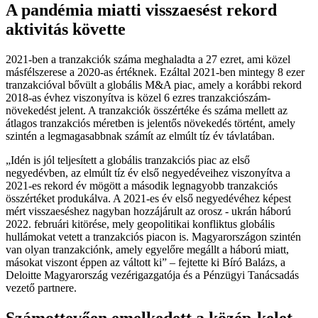
A pandémia miatti visszaesést rekord
aktivitás követte
2021-ben a tranzakciók száma meghaladta a 27 ezret, ami közel
másfélszerese a 2020-as értéknek. Ezáltal 2021-ben mintegy 8 ezer
tranzakcióval bővült a globális M&A piac, amely a korábbi rekord
2018-as évhez viszonyítva is közel 6 ezres tranzakciószám-
növekedést jelent. A tranzakciók összértéke és száma mellett az
átlagos tranzakciós méretben is jelentős növekedés történt, amely
szintén a legmagasabbnak számít az elmúlt tíz év távlatában.
Idén is jól teljesített a globális tranzakciós piac az első
negyedévben, az elmúlt tíz év első negyedéveihez viszonyítva a
2021-es rekord év mögött a második legnagyobb tranzakciós
összértéket produkálva. A 2021-es év első negyedévéhez képest
mért visszaeséshez nagyban hozzájárult az orosz - ukrán háború
2022. februári kitörése, mely geopolitikai konfliktus globális
hullámokat vetett a tranzakciós piacon is. Magyarországon szintén
van olyan tranzakciónk, amely egyelőre megállt a háború miatt,
másokat viszont éppen az váltott ki
– fejtette ki Bíró Balázs, a
Deloitte Magyarország vezérigazgatója és a Pénzügyi Tanácsadás
vezető partnere.
Számottevően emelkedett a közép-kelet-