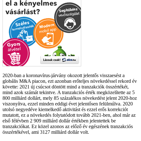
2020-ban a koronavírus-járvány okozott jelentős visszaesést a
globális M&A piacon, ezt azonban erőteljes növekedéssel rekord év
követte: 2021 új csúcsot döntött mind a tranzakciók összértékét,
mind azok számát tekintve. A tranzakciós érték megközelítette az 5
800 milliárd dollárt, mely 85 százalékos növekedést jelent 2020-hoz
viszonyítva, ezzel minden eddigi évet jelentősen felülmúlva. 2020
utolsó negyedéve kiemelkedő aktivitást és ezzel erős korrekciót
mutatott, ez a növekedés folytatódott tovább 2021-ben, ahol már az
első félévben 2 909 milliárd dollár értékben jelentettek be
tranzakciókat. Ez közel azonos az előző év egészének tranzakciós
összértékével, ami 3127 milliárd dollár volt.