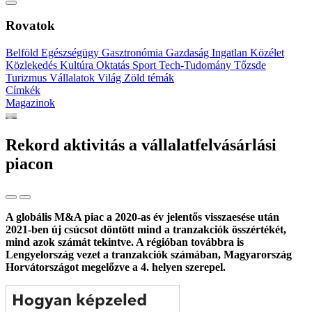
Rovatok
Belföld
Egészségügy
Gasztronómia
Gazdaság
Ingatlan
Közélet
Közlekedés
Kultúra
Oktatás
Sport
Tech-Tudomány
Tőzsde
Turizmus
Vállalatok
Világ
Zöld témák
Címkék
Magazinok
Rekord aktivitás a vállalatfelvásárlási
piacon
A globális M&A piac a 2020-as év jelentős visszaesése után
2021-ben új csúcsot döntött mind a tranzakciók összértékét,
mind azok számát tekintve. A régióban továbbra is
Lengyelország vezet a tranzakciók számában, Magyarország
Horvátországot megelőzve a 4. helyen szerepel.