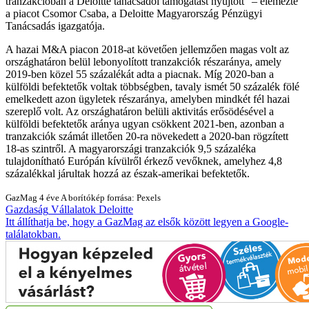
tranzakcióban a Deloitte tanácsadói támogatást nyújtott
– elemezte
a piacot Csomor Csaba, a Deloitte Magyarország Pénzügyi
Tanácsadás igazgatója.
A hazai M&A piacon 2018-at követően jellemzően magas volt az
országhatáron belül lebonyolított tranzakciók részaránya, amely
2019-ben közel 55 százalékát adta a piacnak. Míg 2020-ban a
külföldi befektetők voltak többségben, tavaly ismét 50 százalék fölé
emelkedett azon ügyletek részaránya, amelyben mindkét fél hazai
szereplő volt. Az országhatáron belüli aktivitás erősödésével a
külföldi befektetők aránya ugyan csökkent 2021-ben, azonban a
tranzakciók számát illetően 20-ra növekedett a 2020-ban rögzített
18-as szintről. A magyarországi tranzakciók 9,5 százaléka
tulajdonítható Európán kívülről érkező vevőknek, amelyhez 4,8
százalékkal járultak hozzá az észak-amerikai befektetők.
GazMag
4 éve
A borítókép forrása: Pexels
Gazdaság
Vállalatok
Deloitte
Itt állíthatja be, hogy a GazMag az elsők között legyen a Google-
találatokban.