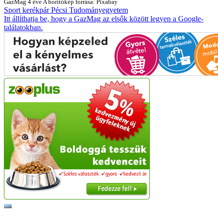
GazMag
4 éve
A borítókép forrása: Pixabay
Sport
kerékpár
Pécsi Tudományegyetem
Itt állíthatja be, hogy a GazMag az elsők között legyen a Google-
találatokban.