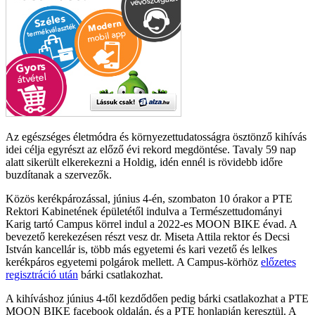
Az egészséges életmódra és környezettudatosságra ösztönző kihívás
idei célja egyrészt az előző évi rekord megdöntése. Tavaly 59 nap
alatt sikerült elkerekezni a Holdig, idén ennél is rövidebb időre
buzdítanak a szervezők.
Közös kerékpározással, június 4-én, szombaton 10 órakor a PTE
Rektori Kabinetének épületétől indulva a Természettudományi
Karig tartó Campus körrel indul a 2022-es MOON BIKE évad. A
bevezető kerekezésen részt vesz dr. Miseta Attila rektor és Decsi
István kancellár is, több más egyetemi és kari vezető és lelkes
kerékpáros egyetemi polgárok mellett. A Campus-körhöz
előzetes
regisztráció után
bárki csatlakozhat.
A kihíváshoz június 4-től kezdődően pedig bárki csatlakozhat a PTE
MOON BIKE facebook oldalán, és a PTE honlapján keresztül. A