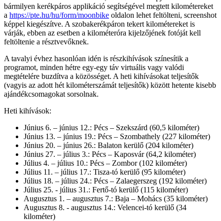
bármilyen kerékpáros applikáció segítségével megtett kilométereket
a
https://pte.hu/hu/form/moonbike
oldalon lehet feltölteni, screenshot
képpel kiegészítve. A szobakerékpáron tekert kilométereket is
várják, ebben az esetben a kilométeróra kijelzőjének fotóját kell
feltöltenie a résztvevőknek.
A tavalyi évhez hasonlóan idén is részkihívások színesítik a
programot, minden hétre egy-egy táv virtuális vagy valódi
megtételére buzdítva a közösséget. A heti kihívásokat teljesítők
(vagyis az adott hét kilométerszámát teljesítők) között hetente kisebb
ajándékcsomagokat sorsolnak.
Heti kihívások:
Június 6. – június 12.: Pécs – Szekszárd (60,5 kilométer)
Június 13. – június 19.: Pécs – Szombathely (227 kilométer)
Június 20. – június 26.: Balaton kerülő (204 kilométer)
Június 27. – július 3.: Pécs – Kaposvár (64,2 kilométer)
Július 4. – július 10.: Pécs – Zombor (102 kilométer)
Július 11. – július 17.: Tisza-tó kerülő (95 kilométer)
Július 18. – július 24.: Pécs – Zalaegerszeg (192 kilométer)
Július 25. - július 31.: Fertő-tó kerülő (115 kilométer)
Augusztus 1. – augusztus 7.: Baja – Mohács (35 kilométer)
Augusztus 8. - augusztus 14.: Velencei-tó kerülő (34
kilométer)