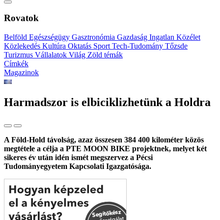
Rovatok
Belföld
Egészségügy
Gasztronómia
Gazdaság
Ingatlan
Közélet
Közlekedés
Kultúra
Oktatás
Sport
Tech-Tudomány
Tőzsde
Turizmus
Vállalatok
Világ
Zöld témák
Címkék
Magazinok
Harmadszor is elbiciklizhetünk a Holdra
A Föld-Hold távolság, azaz összesen 384 400 kilométer közös
megtétele a célja a PTE MOON BIKE projektnek, melyet két
sikeres év után idén ismét megszervez a Pécsi
Tudományegyetem Kapcsolati Igazgatósága.