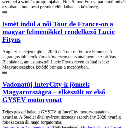
szerepel a színház programjában, Neil Simon Furcsa pár című művét
azonban a budapesti premier előtt láthatja a közönség.
Ismét indul a női Tour de France-on a
magyar felmenőkkel rendelkező Lucie
Fityus
Augusztus elején rajtol a 2026-ös Tour de France Femmes. A
legrangosabb kerékpáros körversenyen ezúttal nem lesz ott Vas
Blankának, ám az ausztrál Lucie Fityus révén ezúttal is lesz
Magyarországhoz kötődő bringás a mezőnyben.
Vadonatúj InterCity-k jönnek
Magyarországra – elkészült az első
GYSEV motorvonat
Teljes gőzzel halad a GYSEV új InterCity motorvonatainak
gyártása. A Stadler által gyártott tizenegy szerelvény 2028 nyaráig
fokozatosan áll majd forgalomba.
Impresszum
Adatvédelem
Moderációs szabályzat
Sütik kezelése