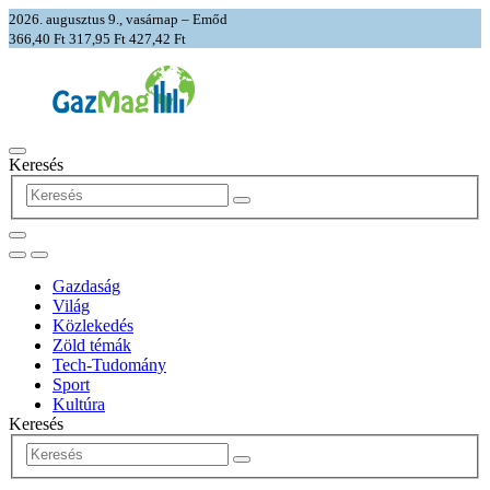
2026. augusztus 9., vasárnap – Emőd
366,40 Ft
317,95 Ft
427,42 Ft
Keresés
Gazdaság
Világ
Közlekedés
Zöld témák
Tech-Tudomány
Sport
Kultúra
Keresés