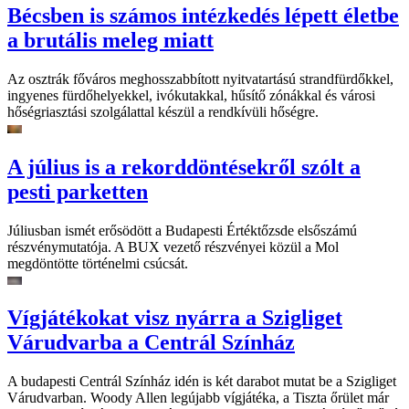
Bécsben is számos intézkedés lépett életbe
a brutális meleg miatt
Az osztrák főváros meghosszabbított nyitvatartású strandfürdőkkel,
ingyenes fürdőhelyekkel, ivókutakkal, hűsítő zónákkal és városi
hőségriasztási szolgálattal készül a rendkívüli hőségre.
A július is a rekorddöntésekről szólt a
pesti parketten
Júliusban ismét erősödött a Budapesti Értéktőzsde elsőszámú
részvénymutatója. A BUX vezető részvényei közül a Mol
megdöntötte történelmi csúcsát.
Vígjátékokat visz nyárra a Szigliget
Várudvarba a Centrál Színház
A budapesti Centrál Színház idén is két darabot mutat be a Szigliget
Várudvarban. Woody Allen legújabb vígjátéka, a Tiszta őrület már