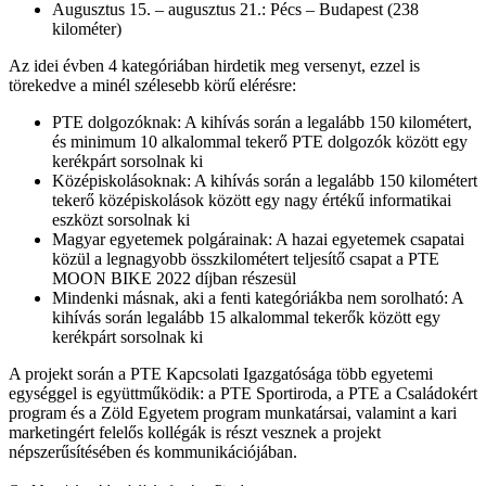
Augusztus 15. – augusztus 21.: Pécs – Budapest (238
kilométer)
Az idei évben 4 kategóriában hirdetik meg versenyt, ezzel is
törekedve a minél szélesebb körű elérésre:
PTE dolgozóknak: A kihívás során a legalább 150 kilométert,
és minimum 10 alkalommal tekerő PTE dolgozók között egy
kerékpárt sorsolnak ki
Középiskolásoknak: A kihívás során a legalább 150 kilométert
tekerő középiskolások között egy nagy értékű informatikai
eszközt sorsolnak ki
Magyar egyetemek polgárainak: A hazai egyetemek csapatai
közül a legnagyobb összkilométert teljesítő csapat a PTE
MOON BIKE 2022 díjban részesül
Mindenki másnak, aki a fenti kategóriákba nem sorolható: A
kihívás során legalább 15 alkalommal tekerők között egy
kerékpárt sorsolnak ki
A projekt során a PTE Kapcsolati Igazgatósága több egyetemi
egységgel is együttműködik: a PTE Sportiroda, a PTE a Családokért
program és a Zöld Egyetem program munkatársai, valamint a kari
marketingért felelős kollégák is részt vesznek a projekt
népszerűsítésében és kommunikációjában.