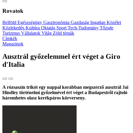
Rovatok
Belföld
Egészségügy
Gasztronómia
Gazdaság
Ingatlan
Közélet
Közlekedés
Kultúra
Oktatás
Sport
Tech-Tudomány
Tőzsde
Turizmus
Vállalatok
Világ
Zöld témák
Címkék
Magazinok
Ausztrál győzelemmel ért véget a Giro
d'Italia
A rózsaszín trikót egy nappal korábban megszerző ausztrál Jai
Hindley történelmi győzelmével ért véget a Budapestről rajtoló
háromhetes olasz kerékpáros körverseny.