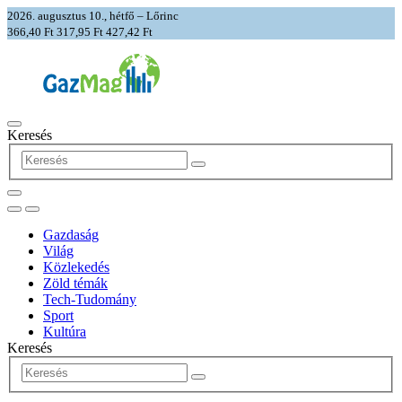
2026. augusztus 10., hétfő – Lőrinc
366,40 Ft
317,95 Ft
427,42 Ft
Keresés
Gazdaság
Világ
Közlekedés
Zöld témák
Tech-Tudomány
Sport
Kultúra
Keresés