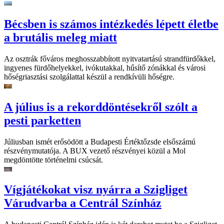
Bécsben is számos intézkedés lépett életbe
a brutális meleg miatt
Az osztrák főváros meghosszabbított nyitvatartású strandfürdőkkel,
ingyenes fürdőhelyekkel, ivókutakkal, hűsítő zónákkal és városi
hőségriasztási szolgálattal készül a rendkívüli hőségre.
A július is a rekorddöntésekről szólt a
pesti parketten
Júliusban ismét erősödött a Budapesti Értéktőzsde elsőszámú
részvénymutatója. A BUX vezető részvényei közül a Mol
megdöntötte történelmi csúcsát.
Vígjátékokat visz nyárra a Szigliget
Várudvarba a Centrál Színház