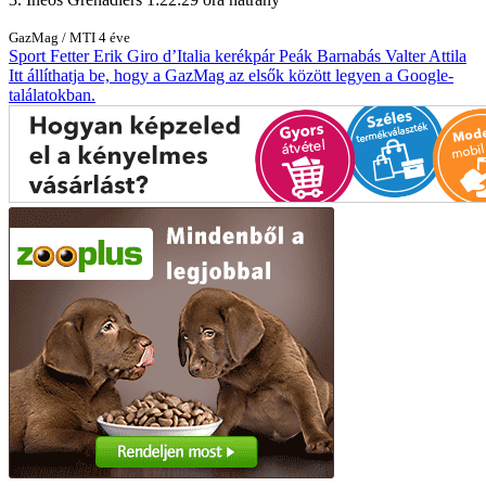
GazMag
/
MTI
4 éve
Sport
Fetter Erik
Giro d’Italia
kerékpár
Peák Barnabás
Valter Attila
Itt állíthatja be, hogy a GazMag az elsők között legyen a Google-
találatokban.