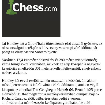
Jai Hindley lett a Giro d'Italia történetének első ausztrál győztese, az
olasz országúti kerékpáros körverseny vasárnapi záró időfutamát
pedig az olasz Matteo Sobrero nyerte.
Vasárnap 17,4 kilométer hosszú táv és 280 méter szintkülönbség
várt a bringásokra Veronában, akiknek az etap közepén a negyedik
kategóriás emelkedőn 301 méterre kellett feltekerniük a helyenként
nedves aszfalton.
Hindley két évvel ezelőtt szintén rózsaszín trikósként, ám akkor
másodpercre azonos időről várta a záró időfutamot, amiben végül
kikapott az amerikai Tao Geoghegan Hartt��l. Ezúttal 1:25 perces
előnyéből 1:18-at megtartott a mezőnyversenyben olimpiai bajnok
Richard Carapaz előtt, célba érés után pedig a veronai
amfiteátrumba már rózsaszín kerékpáron gurulhatott be a 26