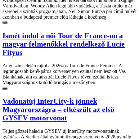
A budapesti Centrál Színház idén is két darabot mutat be a Szigliget
Várudvarban. Woody Allen legújabb vígjátéka, a Tiszta őrület már
szerepel a színház programjában, Neil Simon Furcsa pár című művét
azonban a budapesti premier előtt láthatja a közönség.
Ismét indul a női Tour de France-on a
magyar felmenőkkel rendelkező Lucie
Fityus
Augusztus elején rajtol a 2026-ös Tour de France Femmes. A
legrangosabb kerékpáros körversenyen ezúttal nem lesz ott Vas
Blankának, ám az ausztrál Lucie Fityus révén ezúttal is lesz
Magyarországhoz kötődő bringás a mezőnyben.
Vadonatúj InterCity-k jönnek
Magyarországra – elkészült az első
GYSEV motorvonat
Teljes gőzzel halad a GYSEV új InterCity motorvonatainak
gyártása. A Stadler által gyártott tizenegy szerelvény 2028 nyaráig