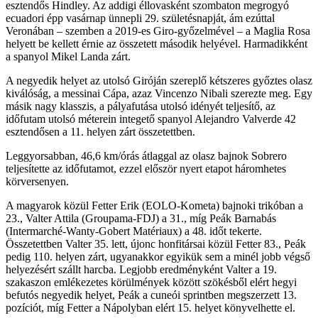
esztendős Hindley. Az addigi éllovasként szombaton megrogyó
ecuadori épp vasárnap ünnepli 29. születésnapját, ám ezúttal
Veronában – szemben a 2019-es Giro-győzelmével – a Maglia Rosa
helyett be kellett érnie az összetett második helyével. Harmadikként
a spanyol Mikel Landa zárt.
A negyedik helyet az utolsó Giróján szereplő kétszeres győztes olasz
kiválóság, a messinai Cápa, azaz Vincenzo Nibali szerezte meg. Egy
másik nagy klasszis, a pályafutása utolsó idényét teljesítő, az
időfutam utolsó méterein integető spanyol Alejandro Valverde 42
esztendősen a 11. helyen zárt összetettben.
Leggyorsabban, 46,6 km/órás átlaggal az olasz bajnok Sobrero
teljesítette az időfutamot, ezzel először nyert etapot háromhetes
körversenyen.
A magyarok közül Fetter Erik (EOLO-Kometa) bajnoki trikóban a
23., Valter Attila (Groupama-FDJ) a 31., míg Peák Barnabás
(Intermarché-Wanty-Gobert Matériaux) a 48. időt tekerte.
Összetettben Valter 35. lett, újonc honfitársai közül Fetter 83., Peák
pedig 110. helyen zárt, ugyanakkor egyikük sem a minél jobb végső
helyezésért szállt harcba. Legjobb eredményként Valter a 19.
szakaszon emlékezetes körülmények között szökésből elért hegyi
befutós negyedik helyet, Peák a cuneói sprintben megszerzett 13.
pozíciót, míg Fetter a Nápolyban elért 15. helyet könyvelhette el.