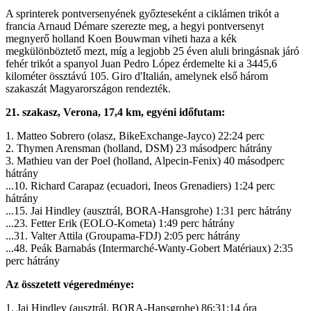
A sprinterek pontversenyének győzteseként a ciklámen trikót a
francia Arnaud Démare szerezte meg, a hegyi pontversenyt
megnyerő holland Koen Bouwman viheti haza a kék
megkülönböztető mezt, míg a legjobb 25 éven aluli bringásnak járó
fehér trikót a spanyol Juan Pedro López érdemelte ki a 3445,6
kilométer össztávú 105. Giro d'Italián, amelynek első három
szakaszát Magyarországon rendezték.
21. szakasz, Verona, 17,4 km, egyéni időfutam:
1. Matteo Sobrero (olasz, BikeExchange-Jayco) 22:24 perc
2. Thymen Arensman (holland, DSM) 23 másodperc hátrány
3. Mathieu van der Poel (holland, Alpecin-Fenix) 40 másodperc
hátrány
...10. Richard Carapaz (ecuadori, Ineos Grenadiers) 1:24 perc
hátrány
...15. Jai Hindley (ausztrál, BORA-Hansgrohe) 1:31 perc hátrány
...23. Fetter Erik (EOLO-Kometa) 1:49 perc hátrány
...31. Valter Attila (Groupama-FDJ) 2:05 perc hátrány
...48. Peák Barnabás (Intermarché-Wanty-Gobert Matériaux) 2:35
perc hátrány
Az összetett végeredménye:
1. Jai Hindley (ausztrál, BORA-Hansgrohe) 86:31:14 óra