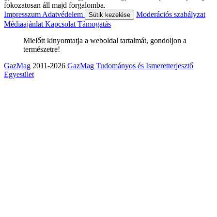
fokozatosan áll majd forgalomba.
Impresszum
Adatvédelem
Moderációs szabályzat
Sütik kezelése
Médiaajánlat
Kapcsolat
Támogatás
Mielőtt kinyomtatja a weboldal tartalmát, gondoljon a
természetre!
GazMag
2011-2026
GazMag Tudományos és Ismeretterjesztő
Egyesület