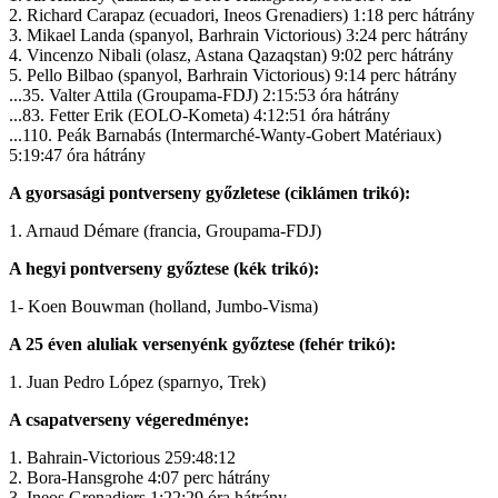
2. Richard Carapaz (ecuadori, Ineos Grenadiers) 1:18 perc hátrány
3. Mikael Landa (spanyol, Barhrain Victorious) 3:24 perc hátrány
4. Vincenzo Nibali (olasz, Astana Qazaqstan) 9:02 perc hátrány
5. Pello Bilbao (spanyol, Barhrain Victorious) 9:14 perc hátrány
...35. Valter Attila (Groupama-FDJ) 2:15:53 óra hátrány
...83. Fetter Erik (EOLO-Kometa) 4:12:51 óra hátrány
...110. Peák Barnabás (Intermarché-Wanty-Gobert Matériaux)
5:19:47 óra hátrány
A gyorsasági pontverseny győzletese (ciklámen trikó):
1. Arnaud Démare (francia, Groupama-FDJ)
A hegyi pontverseny győztese (kék trikó):
1- Koen Bouwman (holland, Jumbo-Visma)
A 25 éven aluliak versenyénk győztese (fehér trikó):
1. Juan Pedro López (sparnyo, Trek)
A csapatverseny végeredménye:
1. Bahrain-Victorious 259:48:12
2. Bora-Hansgrohe 4:07 perc hátrány
3. Ineos Grenadiers 1:22:29 óra hátrány