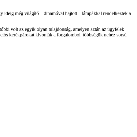
y ideig még világító – dinamóval hajtott – lámpákkal rendelkeztek a
tóbbi volt az egyik olyan tulajdonság, amelyen aztán az ügyfelek
erációs kerékpárokat kivonták a forgalomból, többségük nehéz sorsú