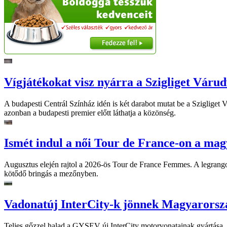
Vígjátékokat visz nyárra a Szigliget Váru
A budapesti Centrál Színház idén is két darabot mutat be a Szigliget
azonban a budapesti premier előtt láthatja a közönség.
Ismét indul a női Tour de France-on a mag
Augusztus elején rajtol a 2026-ös Tour de France Femmes. A legrango
kötődő bringás a mezőnyben.
Vadonatúj InterCity-k jönnek Magyarorsz
Teljes gőzzel halad a GYSEV új InterCity motorvonatainak gyártása. A