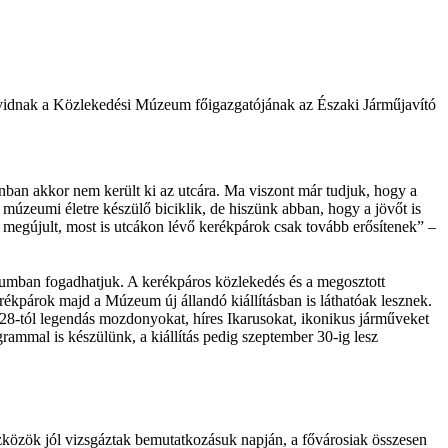
ávidnak a Közlekedési Múzeum főigazgatójának az Északi Járműjavító
nban akkor nem került ki az utcára. Ma viszont már tudjuk, hogy a
úzeumi életre készülő biciklik, de hiszünk abban, hogy a jövőt is
 megújult, most is utcákon lévő kerékpárok csak tovább erősítenek
–
zeumban fogadhatjuk. A kerékpáros közlekedés és a megosztott
ékpárok majd a Múzeum új állandó kiállításban is láthatóak lesznek.
 28-tól legendás mozdonyokat, híres Ikarusokat, ikonikus járműveket
rammal is készülünk, a kiállítás pedig szeptember 30-ig lesz
eszközök jól vizsgáztak bemutatkozásuk napján, a fővárosiak összesen