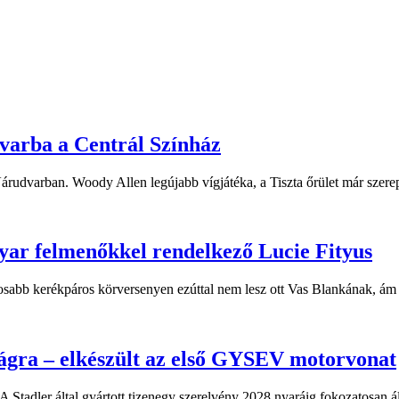
dvarba a Centrál Színház
 Várudvarban. Woody Allen legújabb vígjátéka, a Tiszta őrület már sze
yar felmenőkkel rendelkező Lucie Fityus
sabb kerékpáros körversenyen ezúttal nem lesz ott Vas Blankának, ám a
ágra – elkészült az első GYSEV motorvonat
 Stadler által gyártott tizenegy szerelvény 2028 nyaráig fokozatosan á