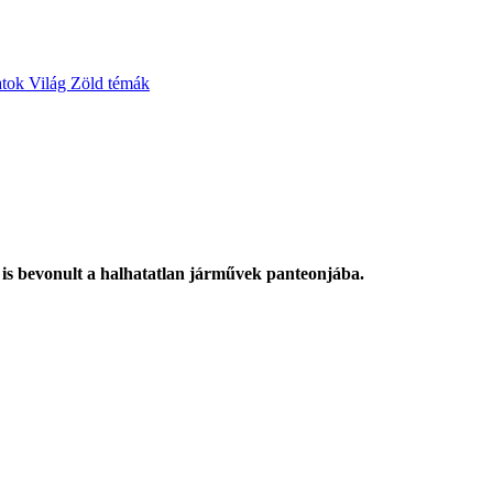
atok
Világ
Zöld témák
s bevonult a halhatatlan járművek panteonjába.