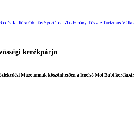
ekedés
Kultúra
Oktatás
Sport
Tech-Tudomány
Tőzsde
Turizmus
Vállal
özösségi kerékpárja
zlekedési Múzeumnak köszönhetően a legelső Mol Bubi kerékpár i