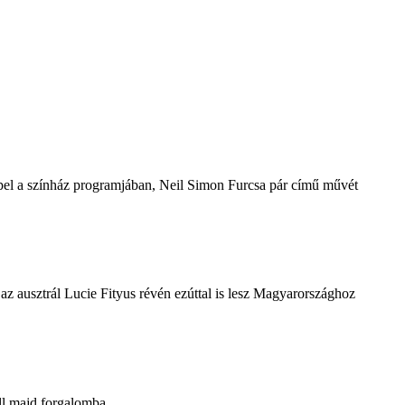
repel a színház programjában, Neil Simon Furcsa pár című művét
z ausztrál Lucie Fityus révén ezúttal is lesz Magyarországhoz
ll majd forgalomba.