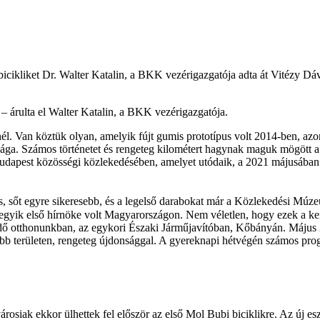
cikliket Dr. Walter Katalin, a BKK vezérigazgatója adta át Vitézy D
– árulta el Walter Katalin, a BKK vezérigazgatója.
l. Van köztük olyan, amelyik fújt gumis prototípus volt 2014-ben, azo
ága. Számos történetet és rengeteg kilométert hagynak maguk mögött a m
 Budapest közösségi közlekedésében, amelyet utódaik, a 2021 májusában
es, sőt egyre sikeresebb, és a legelső darabokat már a Közlekedési Mú
egyik első hírnöke volt Magyarországon. Nem véletlen, hogy ezek a ker
eendő otthonunkban, az egykori Északi Járműjavítóban, Kőbányán. Május
obb területen, rengeteg újdonsággal. A gyereknapi hétvégén számos prog
árosiak ekkor ülhettek fel először az első Mol Bubi biciklikre. Az új 