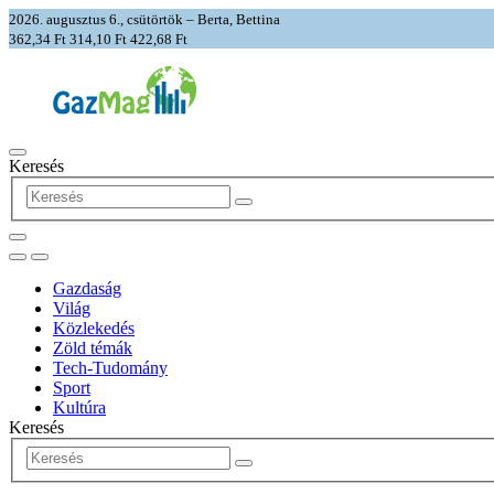
2026. augusztus 6., csütörtök – Berta, Bettina
362,34 Ft
314,10 Ft
422,68 Ft
Keresés
Gazdaság
Világ
Közlekedés
Zöld témák
Tech-Tudomány
Sport
Kultúra
Keresés