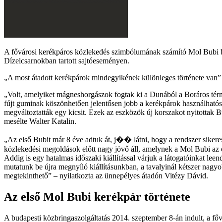
A fővárosi kerékpáros közlekedés szimbólumának számító Mol Bubi bi
Dízelcsarnokban tartott sajtóeseményen.
A most átadott kerékpárok mindegyikének különleges története van
Volt, amelyiket mágneshorgászok fogtak ki a Dunából a Boráros térné
fújt guminak köszönhetően jelentősen jobb a kerékpárok használhatós
megváltoztatták egy kicsit. Ezek az eszközök új korszakot nyitottak
mesélte Walter Katalin.
Az első Bubit már 8 éve adtuk át, j�� látni, hogy a rendszer siker
közlekedési megoldások előtt nagy jövő áll, amelynek a Mol Bubi az 
Addig is egy hatalmas időszaki kiállítással várjuk a látogatóinkat l
mutatunk be újra megnyíló kiállításunkban, a tavalyinál kétszer nagy
megtekinthető
– nyilatkozta az ünnepélyes átadón Vitézy Dávid.
Az első Mol Bubi kerékpár története
A budapesti közbringaszolgáltatás 2014. szeptember 8-án indult, a főv