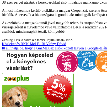
38 ezer percet utaztak a kerékpárokkal első, hivatalos munkanapjukon
A most múzeumba kerülő bicikliket a magyar Csepel Zrt. szerelte össz
biciklik. A tervezők a biztonságára is gondoltak: mindegyik kerékpár
Az eszközök a megszokottnál jóval nagyobb teher- és strapabírásra vo
visszajelzéseit is figyelembe véve változtatott a BKK a rendszer 2021
családok mindennapjait teszik könnyebbé.
GazMag
4 éve
A borítókép forrása: Nyirő Simon / BKK
Közlekedés
BKK
Mol BuBi
Vitézy Dávid
Itt állíthatja be, hogy a GazMag az elsők között legyen a Google-talál