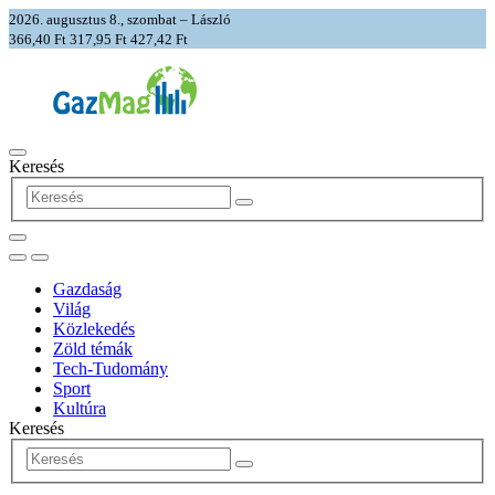
2026. augusztus 8., szombat – László
366,40 Ft
317,95 Ft
427,42 Ft
Keresés
Gazdaság
Világ
Közlekedés
Zöld témák
Tech-Tudomány
Sport
Kultúra
Keresés