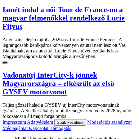
Ismét indul a női Tour de France-on a
magyar felmenőkkel rendelkező Lucie
Fityus
Augusztus elején rajtol a 2026-ös Tour de France Femmes. A
legrangosabb kerékpáros körversenyen ezúttal nem lesz ott Vas
Blankának, ám az ausztrál Lucie Fityus révén ezúttal is lesz
Magyarországhoz kötődő bringás a mezőnyben.
Vadonatúj InterCity-k jönnek
Magyarországra – elkészült az első
GYSEV motorvonat
Teljes gőzzel halad a GYSEV új InterCity motorvonatainak
gyártása. A Stadler által gyártott tizenegy szerelvény 2028 nyaráig
fokozatosan áll majd forgalomba.
Impresszum
Adatvédelem
Moderációs szabályzat
Sütik kezelése
Médiaajánlat
Kapcsolat
Támogatás
Mielőtt kinyomtatja a weboldal tartalmát, gondoljon a