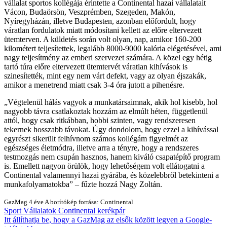
vállalat sportos kollégája érintette a Continental hazai vállalatait
Vácon, Budaörsön, Veszprémben, Szegeden, Makón,
Nyíregyházán, illetve Budapesten, azonban előfordult, hogy
váratlan fordulatok miatt módosítani kellett az előre eltervezett
ütemterven. A küldetés során volt olyan, nap, amikor 160-200
kilométert teljesítettek, legalább 8000-9000 kalória elégetésével, ami
nagy teljesítmény az emberi szervezet számára. A közel egy hétig
tartó túra előre eltervezett ütemtervét váratlan kihívások is
szinesítették, mint egy nem várt defekt, vagy az olyan éjszakák,
amikor a menetrend miatt csak 3-4 óra jutott a pihenésre.
Végtelenül hálás vagyok a munkatársaimnak, akik hol kisebb, hol
nagyobb távra csatlakoztak hozzám az elmúlt héten, függetlenül
attól, hogy csak ritkábban, hobbi szinten, vagy rendszeresen
tekernek hosszabb távokat. Úgy dondolom, hogy ezzel a kihívással
egyrészt sikerült felhívnom számos kollégám figyelmét az
egészséges életmódra, illetve arra a tényre, hogy a rendszeres
testmozgás nem csupán hasznos, hanem kiváló csapatépítő program
is. Emellett nagyon örülök, hogy lehetőségem volt ellátogatni a
Continental valamennyi hazai gyárába, és közelebbről betekinteni a
munkafolyamatokba
– fűzte hozzá Nagy Zoltán.
GazMag
4 éve
A borítókép forrása: Continental
Sport
Vállalatok
Continental
kerékpár
Itt állíthatja be, hogy a GazMag az elsők között legyen a Google-