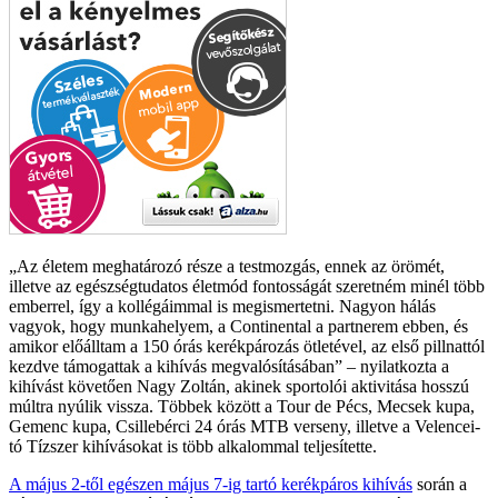
Az életem meghatározó része a testmozgás, ennek az örömét,
illetve az egészségtudatos életmód fontosságát szeretném minél több
emberrel, így a kollégáimmal is megismertetni. Nagyon hálás
vagyok, hogy munkahelyem, a Continental a partnerem ebben, és
amikor előálltam a 150 órás kerékpározás ötletével, az első pillnattól
kezdve támogattak a kihívás megvalósításában
– nyilatkozta a
kihívást követően Nagy Zoltán, akinek sportolói aktivitása hosszú
múltra nyúlik vissza. Többek között a Tour de Pécs, Mecsek kupa,
Gemenc kupa, Csillebérci 24 órás MTB verseny, illetve a Velencei-
tó Tízszer kihívásokat is több alkalommal teljesítette.
A május 2-től egészen május 7-ig tartó kerékpáros kihívás
során a