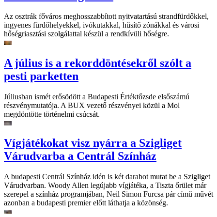
Az osztrák főváros meghosszabbított nyitvatartású strandfürdőkkel,
ingyenes fürdőhelyekkel, ivókutakkal, hűsítő zónákkal és városi
hőségriasztási szolgálattal készül a rendkívüli hőségre.
A július is a rekorddöntésekről szólt a
pesti parketten
Júliusban ismét erősödött a Budapesti Értéktőzsde elsőszámú
részvénymutatója. A BUX vezető részvényei közül a Mol
megdöntötte történelmi csúcsát.
Vígjátékokat visz nyárra a Szigliget
Várudvarba a Centrál Színház
A budapesti Centrál Színház idén is két darabot mutat be a Szigliget
Várudvarban. Woody Allen legújabb vígjátéka, a Tiszta őrület már
szerepel a színház programjában, Neil Simon Furcsa pár című művét
azonban a budapesti premier előtt láthatja a közönség.