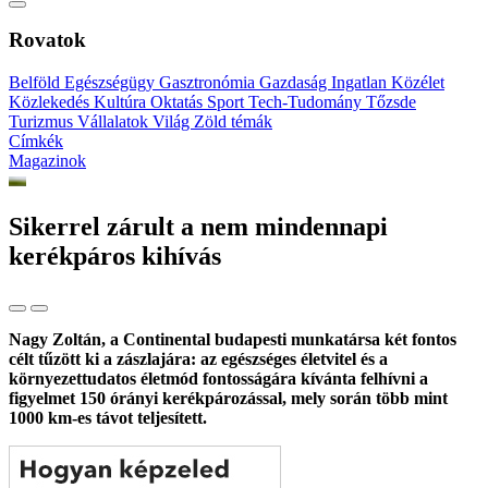
Rovatok
Belföld
Egészségügy
Gasztronómia
Gazdaság
Ingatlan
Közélet
Közlekedés
Kultúra
Oktatás
Sport
Tech-Tudomány
Tőzsde
Turizmus
Vállalatok
Világ
Zöld témák
Címkék
Magazinok
Sikerrel zárult a nem mindennapi
kerékpáros kihívás
Nagy Zoltán, a Continental budapesti munkatársa két fontos
célt tűzött ki a zászlajára: az egészséges életvitel és a
környezettudatos életmód fontosságára kívánta felhívni a
figyelmet 150 órányi kerékpározással, mely során több mint
1000 km-es távot teljesített.