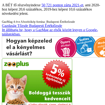
A BÉT fő részvényindexe
50 721 ponton zárta 2021-et
, ami 2020-
hoz képest 20,6 százalékos, 2019-hez képest 10,6 százalékos
növekedést jelent.
GazMag
4 éve
A borítókép forrása: Budapesti Értéktőzsde
Gazdaság
Tőzsde
Budapesti Értéktőzsde
Itt állíthatja be, hogy a GazMag az elsők között legyen a Google-
találatokban.