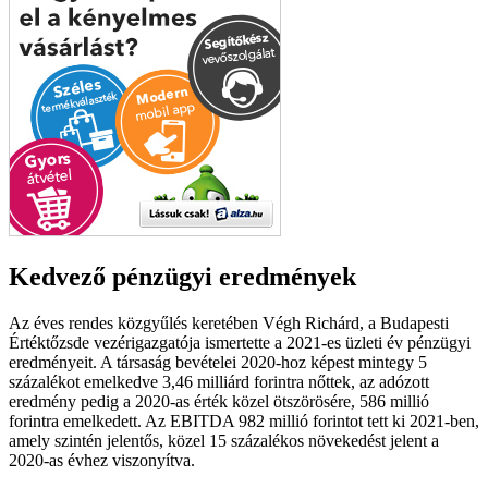
Kedvező pénzügyi eredmények
Az éves rendes közgyűlés keretében Végh Richárd, a Budapesti
Értéktőzsde vezérigazgatója ismertette a 2021-es üzleti év pénzügyi
eredményeit. A társaság bevételei 2020-hoz képest mintegy 5
százalékot emelkedve 3,46 milliárd forintra nőttek, az adózott
eredmény pedig a 2020-as érték közel ötszörösére, 586 millió
forintra emelkedett. Az EBITDA 982 millió forintot tett ki 2021-ben,
amely szintén jelentős, közel 15 százalékos növekedést jelent a
2020-as évhez viszonyítva.