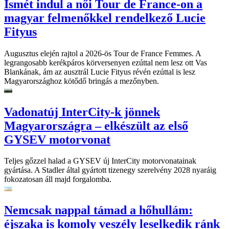
Ismét indul a női Tour de France-on a
magyar felmenőkkel rendelkező Lucie
Fityus
Augusztus elején rajtol a 2026-ös Tour de France Femmes. A
legrangosabb kerékpáros körversenyen ezúttal nem lesz ott Vas
Blankának, ám az ausztrál Lucie Fityus révén ezúttal is lesz
Magyarországhoz kötődő bringás a mezőnyben.
Vadonatúj InterCity-k jönnek
Magyarországra – elkészült az első
GYSEV motorvonat
Teljes gőzzel halad a GYSEV új InterCity motorvonatainak
gyártása. A Stadler által gyártott tizenegy szerelvény 2028 nyaráig
fokozatosan áll majd forgalomba.
Nemcsak nappal támad a hőhullám:
éjszaka is komoly veszély leselkedik ránk