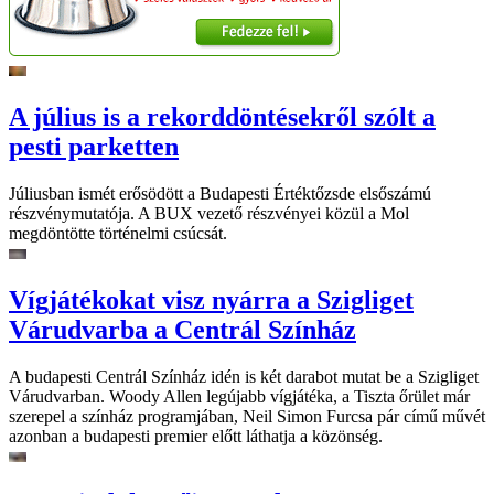
A július is a rekorddöntésekről szólt a
pesti parketten
Júliusban ismét erősödött a Budapesti Értéktőzsde elsőszámú
részvénymutatója. A BUX vezető részvényei közül a Mol
megdöntötte történelmi csúcsát.
Vígjátékokat visz nyárra a Szigliget
Várudvarba a Centrál Színház
A budapesti Centrál Színház idén is két darabot mutat be a Szigliget
Várudvarban. Woody Allen legújabb vígjátéka, a Tiszta őrület már
szerepel a színház programjában, Neil Simon Furcsa pár című művét
azonban a budapesti premier előtt láthatja a közönség.