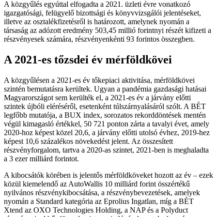
A közgyűlés egyúttal elfogadta a 2021. üzleti évre vonatkozó
igazgatósági, felügyelő bizottsági és könyvvizsgálói jelentéseket,
illetve az osztalékfizetésről is határozott, amelynek nyomán a
társaság az adózott eredmény 503,45 millió forintnyi részét kifizeti a
részvényesek számára, részvényenkénti 93 forintos összegben.
A 2021-es tőzsdei év mérföldkövei
A közgyűlésen a 2021-es év tőkepiaci aktivitása, mérföldkövei
szintén bemutatásra kerültek. Ugyan a pandémia gazdasági hatásai
Magyarországot sem kerülték el, a 2021-es év a járvány előtti
szintek újbóli eléréséről, esetenként túlszárnyalásáról szólt. A BÉT
legfőbb mutatója, a BUX index, sorozatos rekorddöntések mentén
végül kimagasló értékkel, 50 721 ponton zárta a tavalyi évet, amely
2020-hoz képest közel 20,6, a járvány előtti utolsó évhez, 2019-hez
képest 10,6 százalékos növekedést jelent. Az összesített
részvényforgalom, tartva a 2020-as szintet, 2021-ben is meghaladta
a 3 ezer milliárd forintot.
A kibocsátók körében is jelentős mérföldköveket hozott az év – ezek
közül kiemelendő az AutoWallis 10 milliárd forint összértékű
nyilvános részvénykibocsátása, a részvénybevezetések, amelyek
nyomán a Standard kategória az Eprolius Ingatlan, míg a BÉT
Xtend az OXO Technologies Holding, a NAP és a Polyduct