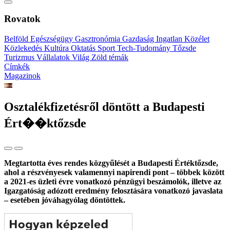
Rovatok
Belföld
Egészségügy
Gasztronómia
Gazdaság
Ingatlan
Közélet
Közlekedés
Kultúra
Oktatás
Sport
Tech-Tudomány
Tőzsde
Turizmus
Vállalatok
Világ
Zöld témák
Címkék
Magazinok
Osztalékfizetésről döntött a Budapesti
Ért��ktőzsde
Megtartotta éves rendes közgyűlését a Budapesti Értéktőzsde,
ahol a részvényesek valamennyi napirendi pont – többek között
a 2021-es üzleti évre vonatkozó pénzügyi beszámolók, illetve az
Igazgatóság adózott eredmény felosztására vonatkozó javaslata
– esetében jóváhagyólag döntöttek.