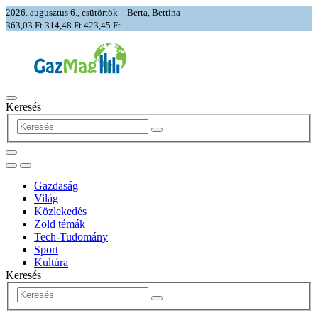
2026. augusztus 6., csütörtök – Berta, Bettina
363,03 Ft
314,48 Ft
423,45 Ft
Keresés
Gazdaság
Világ
Közlekedés
Zöld témák
Tech-Tudomány
Sport
Kultúra
Keresés