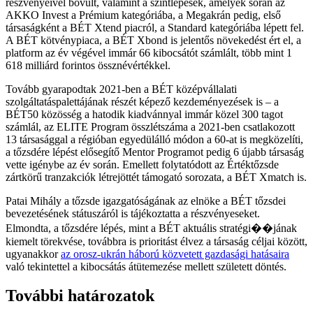
részvényeivel bővült, valamint a szintlépések, amelyek során az
AKKO Invest a Prémium kategóriába, a Megakrán pedig, első
társaságként a BÉT Xtend piacról, a Standard kategóriába lépett fel.
A BÉT kötvénypiaca, a BÉT Xbond is jelentős növekedést ért el, a
platform az év végével immár 66 kibocsátót számlált, több mint 1
618 milliárd forintos össznévértékkel.
Tovább gyarapodtak 2021-ben a BÉT középvállalati
szolgáltatáspalettájának részét képező kezdeményezések is – a
BÉT50 közösség a hatodik kiadvánnyal immár közel 300 tagot
számlál, az ELITE Program összlétszáma a 2021-ben csatlakozott
13 társasággal a régióban egyedülálló módon a 60-at is megközelíti,
a tőzsdére lépést elősegítő Mentor Programot pedig 6 újabb társaság
vette igénybe az év során. Emellett folytatódott az Értéktőzsde
zártkörű tranzakciók létrejöttét támogató sorozata, a BÉT Xmatch is.
Patai Mihály a tőzsde igazgatóságának az elnöke a BÉT tőzsdei
bevezetésének státuszáról is tájékoztatta a részvényeseket.
Elmondta, a tőzsdére lépés, mint a BÉT aktuális stratégi��jának
kiemelt törekvése, továbbra is prioritást élvez a társaság céljai között,
ugyanakkor
az orosz-ukrán háború közvetett gazdasági hatásaira
való tekintettel a kibocsátás átütemezése mellett született döntés.
További határozatok