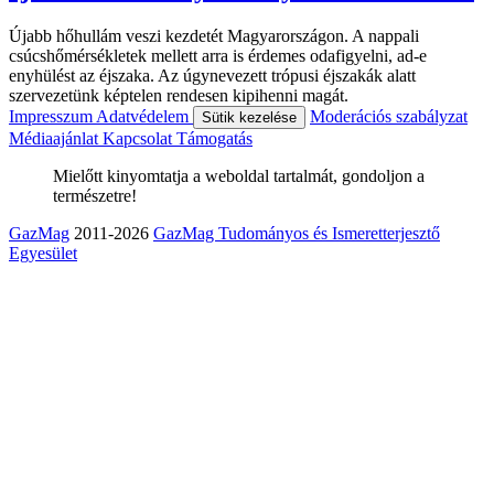
Újabb hőhullám veszi kezdetét Magyarországon. A nappali
csúcshőmérsékletek mellett arra is érdemes odafigyelni, ad-e
enyhülést az éjszaka. Az úgynevezett trópusi éjszakák alatt
szervezetünk képtelen rendesen kipihenni magát.
Impresszum
Adatvédelem
Moderációs szabályzat
Sütik kezelése
Médiaajánlat
Kapcsolat
Támogatás
Mielőtt kinyomtatja a weboldal tartalmát, gondoljon a
természetre!
GazMag
2011-2026
GazMag Tudományos és Ismeretterjesztő
Egyesület