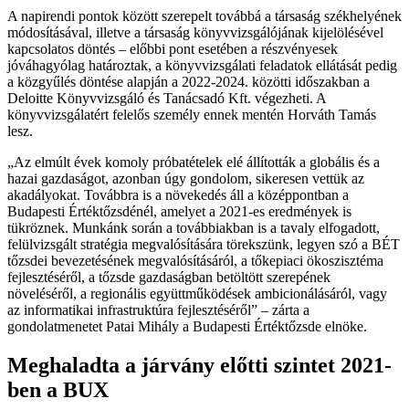
A napirendi pontok között szerepelt továbbá a társaság székhelyének
módosításával, illetve a társaság könyvvizsgálójának kijelölésével
kapcsolatos döntés – előbbi pont esetében a részvényesek
jóváhagyólag határoztak, a könyvvizsgálati feladatok ellátását pedig
a közgyűlés döntése alapján a 2022-2024. közötti időszakban a
Deloitte Könyvvizsgáló és Tanácsadó Kft. végezheti. A
könyvvizsgálatért felelős személy ennek mentén Horváth Tamás
lesz.
Az elmúlt évek komoly próbatételek elé állították a globális és a
hazai gazdaságot, azonban úgy gondolom, sikeresen vettük az
akadályokat. Továbbra is a növekedés áll a középpontban a
Budapesti Értéktőzsdénél, amelyet a 2021-es eredmények is
tükröznek. Munkánk során a továbbiakban is a tavaly elfogadott,
felülvizsgált stratégia megvalósítására törekszünk, legyen szó a BÉT
tőzsdei bevezetésének megvalósításáról, a tőkepiaci ökoszisztéma
fejlesztéséről, a tőzsde gazdaságban betöltött szerepének
növeléséről, a regionális együttműködések ambicionálásáról, vagy
az informatikai infrastruktúra fejlesztéséről
– zárta a
gondolatmenetet Patai Mihály a Budapesti Értéktőzsde elnöke.
Meghaladta a járvány előtti szintet 2021-
ben a BUX