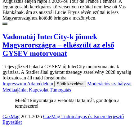
Augusztus elején rajtol a 2026-ös Tour de France Femmes. A
legrangosabb kerékpáros körversenyen ezúttal nem lesz ott Vas
Blankának, ám az ausztrál Lucie Fityus révén ezúttal is lesz
Magyarországhoz kötődő bringás a mezőnyben.
Vadonatúj InterCity-k jönnek
Magyarországra – elkészült az első
GYSEV motorvonat
Teljes gőzzel halad a GYSEV új InterCity motorvonatainak
gyártása. A Stadler által gyártott tizenegy szerelvény 2028 nyaráig
fokozatosan áll majd forgalomba.
Impresszum
Adatvédelem
Moderációs szabályzat
Sütik kezelése
Médiaajánlat
Kapcsolat
Támogatás
Mielőtt kinyomtatja a weboldal tartalmát, gondoljon a
természetre!
GazMag
2011-2026
GazMag Tudományos és Ismeretterjesztő
Egyesület