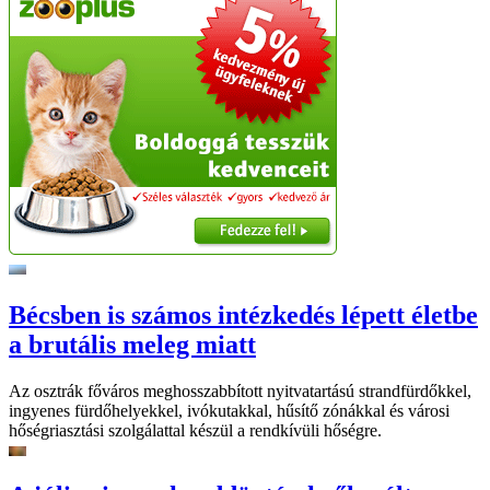
Bécsben is számos intézkedés lépett életbe
a brutális meleg miatt
Az osztrák főváros meghosszabbított nyitvatartású strandfürdőkkel,
ingyenes fürdőhelyekkel, ivókutakkal, hűsítő zónákkal és városi
hőségriasztási szolgálattal készül a rendkívüli hőségre.