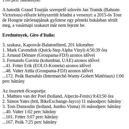
A hatodik Grand Tourján szerepelő szlovén Jan Tratnik (Bahrain
Victorious) először kényszerült feladni a versenyt: a 2015-ös Tour
de Hongrie záróetapjának győztese egy pénteki bukásban sérült
meg, a vasárnapi szakaszt már nem fejezte be.
Eredmények, Giro d'Italia:
3. szakasz, Kaposvár-Balatonfüred, 201 kilométer:
1. Mark Cavendish (Quick-Step Alpha Vinyl) 4:56:39 óra
2. Arnaud Démare (Groupama-FDJ) azonos idővel
3. Fernando Gaviria (kolumbiai, UAE) azonos idővel
...41. Fetter Erik (EOLO-Kometa) azonos idővel
...48. Valter Attila (Groupama-FDJ) azonos idővel
...172. Peák Barnabás (Intermarché-Wanty-Gobert Matériaux) 1:06
perc hátrány
Az összetett élcsoportja:
1. Mathieu van der Poel (holland, Alpecin-Fenix) 9:43:50 óra
2. Simon Yates (brit, BikeExchange-Jayco) 11 másodperc hátrány
3. Tom Dumoulin (holland, Jumbo-Visma) 16 másodperc hátrány
...40. Valter 1:02 perc hátrány
...101. Fetter 3:07 perc hátrány
...167. Peák 7:25 perc hátrány