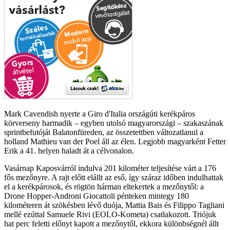
Mark Cavendish nyerte a Giro d'Italia országúti kerékpáros
körverseny harmadik – egyben utolsó magyarországi – szakaszának
sprintbefutóját Balatonfüreden, az összetettben változatlanul a
holland Mathieu van der Poel áll az élen. Legjobb magyarként Fetter
Erik a 41. helyen haladt át a célvonalon.
Vasárnap Kaposvárról indulva 201 kilométer teljesítése várt a 176
fős mezőnyre. A rajt előtt elállt az eső, így száraz időben indulhattak
el a kerékpárosok, és rögtön hárman eltekertek a mezőnytől: a
Drone Hopper-Androni Giocattoli pénteken mintegy 180
kilométeren át szökésben lévő duója, Mattia Bais és Filippo Tagliani
mellé ezúttal Samuele Rivi (EOLO-Kometa) csatlakozott. Triójuk
hat perc feletti előnyt kapott a mezőnytől, ekkora különbségnél állt