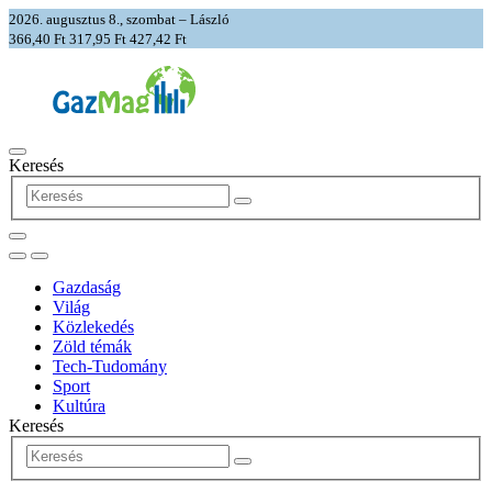
2026. augusztus 8., szombat – László
366,40 Ft
317,95 Ft
427,42 Ft
Keresés
Gazdaság
Világ
Közlekedés
Zöld témák
Tech-Tudomány
Sport
Kultúra
Keresés