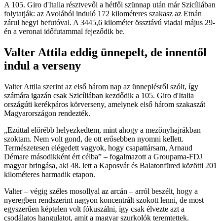
A 105. Giro d'Italia résztvevői a hétfői szünnap után már Szicíliában
folytatják: az Avolából induló 172 kilométeres szakasz az Etnán
zárul hegyi befutóval. A 3445,6 kilométer össztávú viadal május 29-
én a veronai időfutammal fejeződik be.
Valter Attila eddig ünnepelt, de innentől
indul a verseny
Valter Attila szerint az első három nap az ünneplésről szólt, így
számára igazán csak Szicíliában kezdődik a 105. Giro d'Italia
országúti kerékpáros körverseny, amelynek első három szakaszát
Magyarországon rendezték.
Ezúttal előrébb helyezkedtem, mint ahogy a mezőnyhajrákban
szoktam. Nem volt gond, de ott erősebben nyomni kellett.
Természetesen elégedett vagyok, hogy csapattársam, Arnaud
Démare másodikként ért célba
– fogalmazott a Groupama-FDJ
magyar bringása, aki 48. lett a Kaposvár és Balatonfüred közötti 201
kilométeres harmadik etapon.
Valter – végig széles mosollyal az arcán – arról beszélt, hogy a
nyeregben rendszerint nagyon koncentrált szokott lenni, de most
egyszerűen képtelen volt fókuszálni, így csak élvezte azt a
csodálatos hangulatot, amit a magyar szurkolók teremtettek.