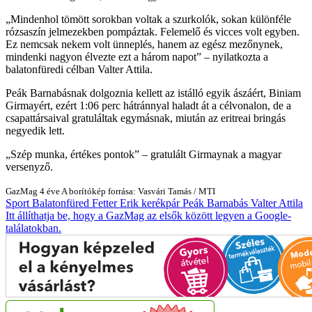
Mindenhol tömött sorokban voltak a szurkolók, sokan különféle
rózsaszín jelmezekben pompáztak. Felemelő és vicces volt egyben.
Ez nemcsak nekem volt ünneplés, hanem az egész mezőnynek,
mindenki nagyon élvezte ezt a három napot
– nyilatkozta a
balatonfüredi célban Valter Attila.
Peák Barnabásnak dolgoznia kellett az istálló egyik ászáért, Biniam
Girmayért, ezért 1:06 perc hátránnyal haladt át a célvonalon, de a
csapattársaival gratuláltak egymásnak, miután az eritreai bringás
negyedik lett.
Szép munka, értékes pontok
– gratulált Girmaynak a magyar
versenyző.
GazMag
4 éve
A borítókép forrása: Vasvári Tamás / MTI
Sport
Balatonfüred
Fetter Erik
kerékpár
Peák Barnabás
Valter Attila
Itt állíthatja be, hogy a GazMag az elsők között legyen a Google-
találatokban.