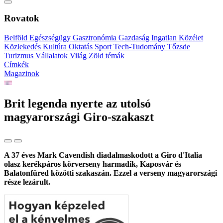
Rovatok
Belföld
Egészségügy
Gasztronómia
Gazdaság
Ingatlan
Közélet
Közlekedés
Kultúra
Oktatás
Sport
Tech-Tudomány
Tőzsde
Turizmus
Vállalatok
Világ
Zöld témák
Címkék
Magazinok
Brit legenda nyerte az utolsó
magyarországi Giro-szakaszt
A 37 éves Mark Cavendish diadalmaskodott a Giro d'Italia
olasz kerékpáros körverseny harmadik, Kaposvár és
Balatonfüred közötti szakaszán. Ezzel a verseny magyarországi
része lezárult.