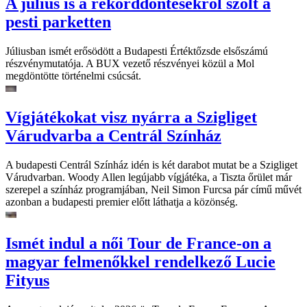
A július is a rekorddöntésekről szólt a
pesti parketten
Júliusban ismét erősödött a Budapesti Értéktőzsde elsőszámú
részvénymutatója. A BUX vezető részvényei közül a Mol
megdöntötte történelmi csúcsát.
Vígjátékokat visz nyárra a Szigliget
Várudvarba a Centrál Színház
A budapesti Centrál Színház idén is két darabot mutat be a Szigliget
Várudvarban. Woody Allen legújabb vígjátéka, a Tiszta őrület már
szerepel a színház programjában, Neil Simon Furcsa pár című művét
azonban a budapesti premier előtt láthatja a közönség.
Ismét indul a női Tour de France-on a
magyar felmenőkkel rendelkező Lucie
Fityus