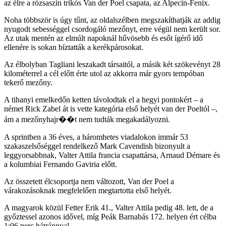
az élre a rózsaszín trikós Van der Poel csapata, az Alpecin-Fenix.
Noha többször is úgy tűnt, az oldalszélben megszakíthatják az addig
nyugodt sebességgel csordogáló mezőnyt, erre végül nem került sor.
Az utak mentén az elmúlt napoknál hűvösebb és esőt ígérő idő
ellenére is sokan bíztatták a kerékpárosokat.
Az élbolyban Tagliani leszakadt társaitól, a másik két szökevényt 28
kilométerrel a cél előtt érte utol az akkorra már gyors tempóban
tekerő mezőny.
A tihanyi emelkedőn ketten távolodtak el a hegyi pontokért – a
német Rick Zabel át is vette kategória első helyét van der Poeltól –,
ám a mezőnyhajr��t nem tudták megakadályozni.
A sprintben a 36 éves, a háromhetes viadalokon immár 53
szakaszelsőséggel rendelkező Mark Cavendish bizonyult a
leggyorsabbnak, Valter Attila francia csapattársa, Arnaud Démare és
a kolumbiai Fernando Gaviria előtt.
Az összetett élcsoportja nem változott, Van der Poel a
várakozásoknak megfelelően megtartotta első helyét.
A magyarok közül Fetter Erik 41., Valter Attila pedig 48. lett, de a
győztessel azonos idővel, míg Peák Barnabás 172. helyen ért célba
1:06 perc hátránnyal.