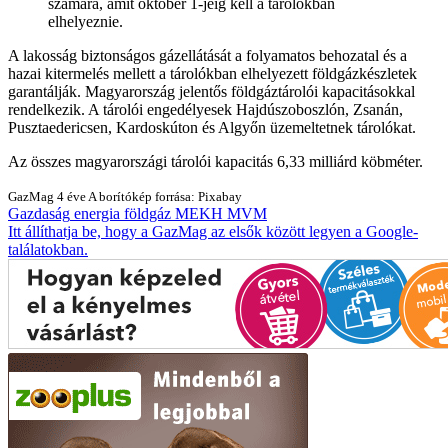
számára, amit október 1-jéig kell a tárolókban
elhelyeznie.
A lakosság biztonságos gázellátását a folyamatos behozatal és a
hazai kitermelés mellett a tárolókban elhelyezett földgázkészletek
garantálják. Magyarország jelentős földgáztárolói kapacitásokkal
rendelkezik. A tárolói engedélyesek Hajdúszoboszlón, Zsanán,
Pusztaedericsen, Kardoskúton és Algyőn üzemeltetnek tárolókat.
Az összes magyarországi tárolói kapacitás 6,33 milliárd köbméter.
GazMag
4 éve
A borítókép forrása: Pixabay
Gazdaság
energia
földgáz
MEKH
MVM
Itt állíthatja be, hogy a GazMag az elsők között legyen a Google-
találatokban.