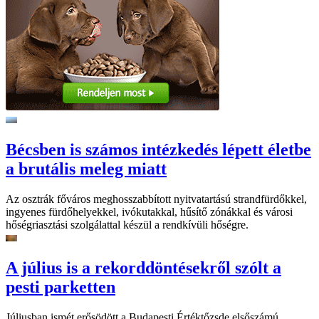
Bécsben is számos intézkedés lépett életbe
a brutális meleg miatt
Az osztrák főváros meghosszabbított nyitvatartású strandfürdőkkel,
ingyenes fürdőhelyekkel, ivókutakkal, hűsítő zónákkal és városi
hőségriasztási szolgálattal készül a rendkívüli hőségre.
A július is a rekorddöntésekről szólt a
pesti parketten
Júliusban ismét erősödött a Budapesti Értéktőzsde elsőszámú