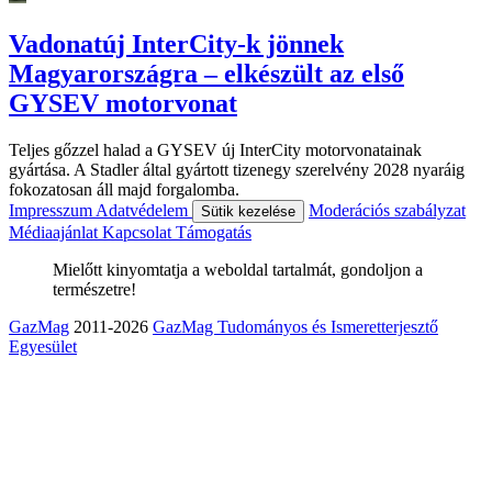
Vadonatúj InterCity-k jönnek
Magyarországra – elkészült az első
GYSEV motorvonat
Teljes gőzzel halad a GYSEV új InterCity motorvonatainak
gyártása. A Stadler által gyártott tizenegy szerelvény 2028 nyaráig
fokozatosan áll majd forgalomba.
Impresszum
Adatvédelem
Moderációs szabályzat
Sütik kezelése
Médiaajánlat
Kapcsolat
Támogatás
Mielőtt kinyomtatja a weboldal tartalmát, gondoljon a
természetre!
GazMag
2011-2026
GazMag Tudományos és Ismeretterjesztő
Egyesület