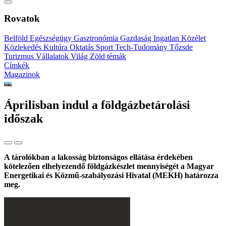
Rovatok
Belföld
Egészségügy
Gasztronómia
Gazdaság
Ingatlan
Közélet
Közlekedés
Kultúra
Oktatás
Sport
Tech-Tudomány
Tőzsde
Turizmus
Vállalatok
Világ
Zöld témák
Címkék
Magazinok
Áprilisban indul a földgázbetárolási
időszak
A tárolókban a lakosság biztonságos ellátása érdekében
kötelezően elhelyezendő földgázkészlet mennyiségét a Magyar
Energetikai és Közmű-szabályozási Hivatal (MEKH) határozza
meg.