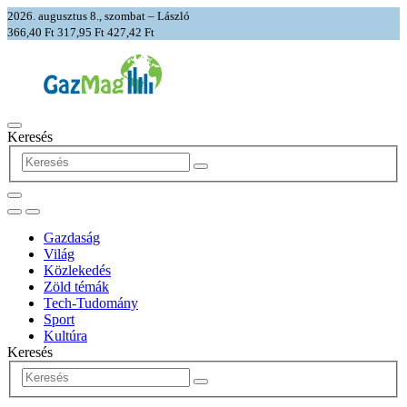
2026. augusztus 8., szombat – László
366,40 Ft
317,95 Ft
427,42 Ft
Keresés
Gazdaság
Világ
Közlekedés
Zöld témák
Tech-Tudomány
Sport
Kultúra
Keresés