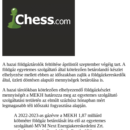
A hazai földgáztárolók feltöltése áprilistól szeptember végéig tart. A
földgáz egyetemes szolgáltató által kötelezően betárolandó készlet
elhelyezése mellett ebben az időszakban zajlik a földgázkereskedők
által, üzleti döntésen alapuló mennyiségek betárolása is.
A hazai tárolókban kötelezően elhelyezendő földgázkészlet
mennyiségét a MEKH határozza meg az egyetemes szolgáltató
szolgáltatási területén az elmúlt százhúsz hónapban mért
legmagasabb téli időszaki fogyasztása alapján.
A 2022-2023-as gázévre a MEKH 1,87 milliárd
köbméter földgáz betárolását írta elő az egyetemes
szolgáltató MVM Next Energiakereskedelmi Zrt.