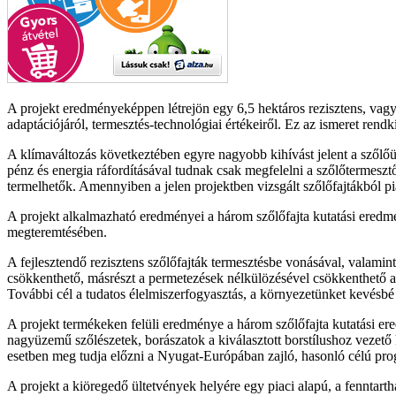
A projekt eredményeképpen létrejön egy 6,5 hektáros rezisztens, vagyi
adaptációjáról, termesztés-technológiai értékeiről. Ez az ismeret rend
A klímaváltozás következtében egyre nagyobb kihívást jelent a szől
pénz és energia ráfordításával tudnak csak megfelelni a szőlőtermeszt
termelhetők. Amennyiben a jelen projektben vizsgált szőlőfajtákból pia
A projekt alkalmazható eredményei a három szőlőfajta kutatási eredmén
megteremtésében.
A fejlesztendő rezisztens szőlőfajták termesztésbe vonásával, valamin
csökkenthető, másrészt a permetezések nélkülözésével csökkenthető 
További cél a tudatos élelmiszerfogyasztás, a környezetünket kevésbé
A projekt termékeken felüli eredménye a három szőlőfajta kutatási er
nagyüzemű szőlészetek, borászatok a kiválasztott borstílushoz vezető ku
esetben meg tudja előzni a Nyugat-Európában zajló, hasonló célú pr
A projekt a kiöregedő ültetvények helyére egy piaci alapú, a fenntartha