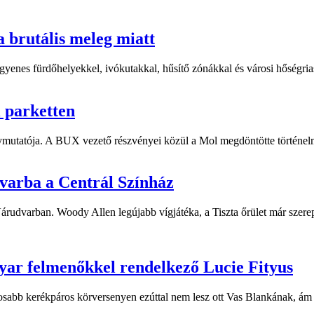
a brutális meleg miatt
yenes fürdőhelyekkel, ivókutakkal, hűsítő zónákkal és városi hőségriasz
i parketten
ymutatója. A BUX vezető részvényei közül a Mol megdöntötte történelm
dvarba a Centrál Színház
 Várudvarban. Woody Allen legújabb vígjátéka, a Tiszta őrület már sze
yar felmenőkkel rendelkező Lucie Fityus
sabb kerékpáros körversenyen ezúttal nem lesz ott Vas Blankának, ám a