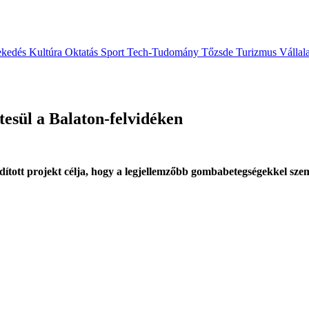
ekedés
Kultúra
Oktatás
Sport
Tech-Tudomány
Tőzsde
Turizmus
Vállal
tesül a Balaton-felvidéken
ított projekt célja, hogy a legjellemzőbb gombabetegségekkel szem