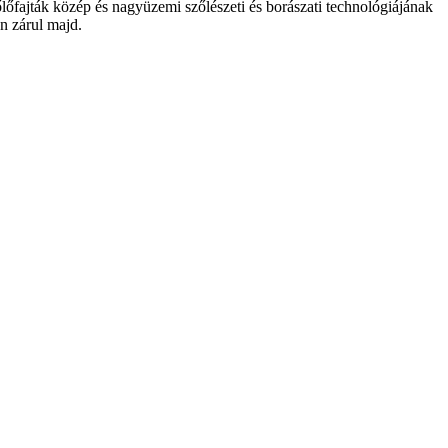
lőfajták közép és nagyüzemi szőlészeti és borászati technológiájának
án zárul majd.