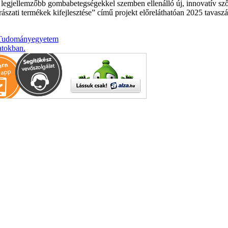
A legjellemzőbb gombabetegségekkel szemben ellenálló új, innovatív sző
rászati termékek kifejlesztése” című projekt előreláthatóan 2025 tavasz
 Tudományegyetem
atokban.