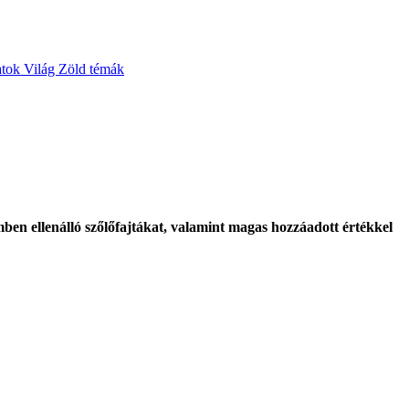
atok
Világ
Zöld témák
ben ellenálló szőlőfajtákat, valamint magas hozzáadott értékkel