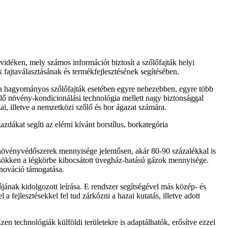
vidéken, mely számos információt biztosít a szőlőfajták helyi
k fajtaválasztásának és termékfejlesztésének segítésében.
 a hagyományos szőlőfajták esetében egyre nehezebben, egyre több
elő növény-kondicionálási technológia mellett nagy biztonsággal
ai, illetve a nemzetközi szőlő és bor ágazat számára.
dákat segíti az elérni kívánt borstílus, borkategória
t növényvédőszerek mennyisége jelentősen, akár 80-90 százalékkal is
csökken a légkörbe kibocsátott üvegház-hatású gázok mennyisége.
nnováció támogatása.
jának kidolgozott leírása. E rendszer segítségével más közép- és
 fejlesztésekkel fel tud zárkózni a hazai kutatás, illetve adott
Ezen technológiák külföldi területekre is adaptálhatók, erősítve ezzel