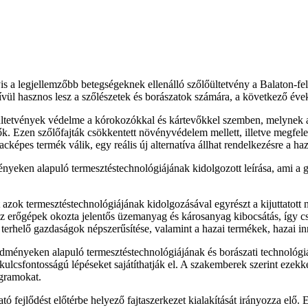
s a legjellemzőbb betegségeknek ellenálló szőlőültetvény a Balaton-fel
kívül hasznos lesz a szőlészetek és borászatok számára, a következő éve
őültetvények védelme a kórokozókkal és kártevőkkel szemben, melynek
ők. Ezen szőlőfajták csökkentett növényvédelem mellett, illetve megfel
cképes termék válik, egy reális új alternatíva állhat rendelkezésre a haz
yeken alapuló termesztéstechnológiájának kidolgozott leírása, ami a gaz
t azok termesztéstechnológiájának kidolgozásával egyrészt a kijuttatot
az erőgépek okozta jelentős üzemanyag és károsanyag kibocsátás, így 
 terhelő gazdaságok népszerűsítése, valamint a hazai termékek, hazai i
edményeken alapuló termesztéstechnológiájának és borászati technológiá
lcsfontosságú lépéseket sajátíthatják el. A szakemberek szerint ezekkel a
ogramokat.
tó fejlődést előtérbe helyező fajtaszerkezet kialakítását irányozza elő. 