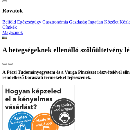
Rovatok
Belföld
Egészségügy
Gasztronómia
Gazdaság
Ingatlan
Közélet
Közl
Címkék
Magazinok
A betegségeknek ellenálló szőlőültetvény lé
A Pécsi Tudományegyetem és a Varga Pincészet részvételével elind
rendelkező borászati termékeket fejlesszenek.