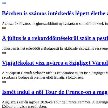
Bécsben is számos intézkedés lépett életbe 
Az osztrák főváros meghosszabbított nyitvatartású strandfürdőkkel, ing
A július is a rekorddöntésekről szólt a pest
Júliusban ismét erősödött a Budapesti Értéktőzsde elsőszámú részvén
Vígjátékokat visz nyárra a Szigliget Váru
A budapesti Centrál Színház idén is két darabot mutat be a Szigliget
azonban a budapesti premier előtt láthatja a közönség.
Ismét indul a női Tour de France-on a mag
Augusztus elején rajtol a 2026-ös Tour de France Femmes. A legrango
kötődő bringás a mezőnyben.