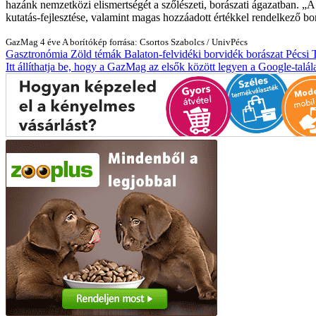
hazánk nemzetközi elismertségét a szőlészeti, borászati ágazatban. „
kutatás-fejlesztése, valamint magas hozzáadott értékkel rendelkező bo
GazMag
4 éve
A borítókép forrása: Csortos Szabolcs / UnivPécs
Gasztronómia
Zöld témák
Balaton-felvidéki borvidék
borászat
Pécsi
Itt állíthatja be, hogy a GazMag az elsők között legyen a Google-talál