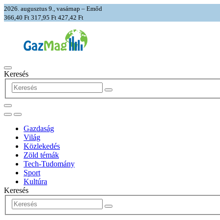
2026. augusztus 9., vasárnap – Emőd
366,40 Ft
317,95 Ft
427,42 Ft
Keresés
Gazdaság
Világ
Közlekedés
Zöld témák
Tech-Tudomány
Sport
Kultúra
Keresés