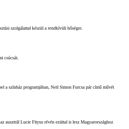
tási szolgálattal készül a rendkívüli hőségre.
i csúcsát.
repel a színház programjában, Neil Simon Furcsa pár című művét
z ausztrál Lucie Fityus révén ezúttal is lesz Magyarországhoz