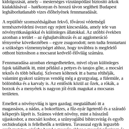
kidolgozását, amely – mesterséges vízutánpótlást biztosító árkok
kialakításával – hatékonyan és hosszú távon segítheti Budapest
legháborítatlanabb vizes élőhelyének fennmaradását.
A repülőtér szomszédságában fekvő, fővárosi védettségű
természetvédelmi övezet egy rejtett kincsesláda, amely tele van
növényritkaságokkal és különleges állatokkal. Az utóbbi években
azonban a terület – az éghajlatváltozás és az agglomeráció
térnyerése következtében – egyre zsugorodott; nem tudta fenntartani
a szükséges vízmennyiséget ahhoz, hogy továbbra is megfelelő
otthont biztosítson a mocsarat kedvelő élővilág számára.
Fennmaradása azonban elengedhetetlen, mivel olyan különleges
fajok találhatók itt, mint például a pettyes és tarajos gőte, a mocsári
teknős és több békafaj. Szívesen költenek itt a barna rétihéják,
valamint gyakori szárnyas vendég még a gyurgyalag, a fülemüle, a
bölömbika és a karvaly is. Az emlősök közül az őzek, a rókák, a
borzok és a menyétek is nagyon jól érzik magukat a mocsaras
területen.
Emellett a növényvilág is igen gazdag; megtalálható itt a
magassásos, a nádas, a bokorfüzes, a fűz-nyár ligeterdő és a száradó
kékperjés láprét is. Számos védett növény, mint a hússzínű
ujjaskosbor, a mocsári kosbor, a szúnyoglábú bibircsvirág és egyéb
orchideafajok is fellelhetők a területen. Tavasszal egyik legszebb