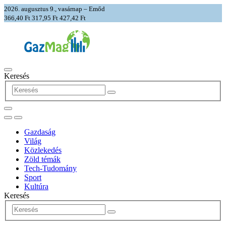
2026. augusztus 9., vasárnap – Emőd
366,40 Ft
317,95 Ft
427,42 Ft
Keresés
Gazdaság
Világ
Közlekedés
Zöld témák
Tech-Tudomány
Sport
Kultúra
Keresés