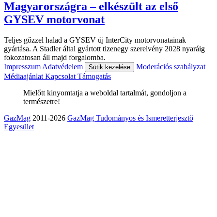
Magyarországra – elkészült az első
GYSEV motorvonat
Teljes gőzzel halad a GYSEV új InterCity motorvonatainak
gyártása. A Stadler által gyártott tizenegy szerelvény 2028 nyaráig
fokozatosan áll majd forgalomba.
Impresszum
Adatvédelem
Moderációs szabályzat
Sütik kezelése
Médiaajánlat
Kapcsolat
Támogatás
Mielőtt kinyomtatja a weboldal tartalmát, gondoljon a
természetre!
GazMag
2011-2026
GazMag Tudományos és Ismeretterjesztő
Egyesület