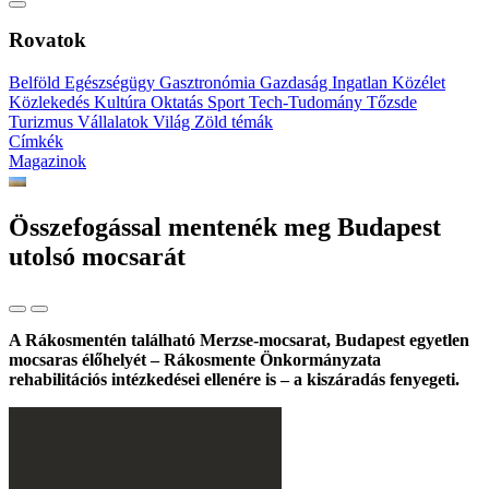
Rovatok
Belföld
Egészségügy
Gasztronómia
Gazdaság
Ingatlan
Közélet
Közlekedés
Kultúra
Oktatás
Sport
Tech-Tudomány
Tőzsde
Turizmus
Vállalatok
Világ
Zöld témák
Címkék
Magazinok
Összefogással mentenék meg Budapest
utolsó mocsarát
A Rákosmentén található Merzse-mocsarat, Budapest egyetlen
mocsaras élőhelyét – Rákosmente Önkormányzata
rehabilitációs intézkedései ellenére is – a kiszáradás fenyegeti.