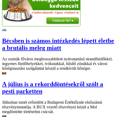
Bécsben is számos intézkedés lépett életbe
a brutális meleg miatt
Az osztrák főváros meghosszabbított nyitvatartású strandfürdőkkel,
ingyenes fürdőhelyekkel, ivókutakkal, hűsítő zónákkal és városi
hőségriasztási szolgálattal készül a rendkívüli hőségre.
A július is a rekorddöntésekről szólt a
pesti parketten
Júliusban ismét erősödött a Budapesti Értéktőzsde elsőszámú
részvénymutatója. A BUX vezető részvényei közül a Mol
megdöntötte történelmi csúcsát.