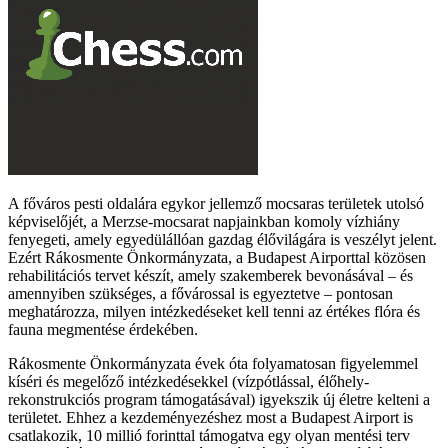
A főváros pesti oldalára egykor jellemző mocsaras területek utolsó
képviselőjét, a Merzse-mocsarat napjainkban komoly vízhiány
fenyegeti, amely egyedülállóan gazdag élővilágára is veszélyt jelent.
Ezért Rákosmente Önkormányzata, a Budapest Airporttal közösen
rehabilitációs tervet készít, amely szakemberek bevonásával – és
amennyiben szükséges, a fővárossal is egyeztetve – pontosan
meghatározza, milyen intézkedéseket kell tenni az értékes flóra és
fauna megmentése érdekében.
Rákosmente Önkormányzata évek óta folyamatosan figyelemmel
kíséri és megelőző intézkedésekkel (vízpótlással, élőhely-
rekonstrukciós program támogatásával) igyekszik új életre kelteni a
területet. Ehhez a kezdeményezéshez most a Budapest Airport is
csatlakozik, 10 millió forinttal támogatva egy olyan mentési terv