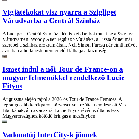
Vígjátékokat visz nyárra a Szigliget
Várudvarba a Centrál Színház
A budapesti Centrál Színház idén is két darabot mutat be a Szigliget
Várudvarban. Woody Allen legújabb vígjátéka, a Tiszta őrület már
szerepel a színház programjában, Neil Simon Furcsa pár című művét
azonban a budapesti premier előtt láthatja a közönség.
Ismét indul a női Tour de France-on a
magyar felmenőkkel rendelkező Lucie
Fityus
Augusztus elején rajtol a 2026-ös Tour de France Femmes. A
legrangosabb kerékpáros körversenyen ezúttal nem lesz ott Vas
Blankának, ám az ausztrál Lucie Fityus révén ezúttal is lesz
Magyarországhoz kötődő bringás a mezőnyben.
Vadonatúj InterCity-k jönnek