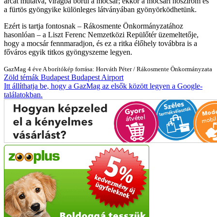
arcát mutatva, virágba borul a mocsár; ekkor a mocsári nőszirom és
a fürtös gyöngyike különleges látványában gyönyörködhetünk.
Ezért is tartja fontosnak – Rákosmente Önkormányzatához
hasonlóan – a Liszt Ferenc Nemzetközi Repülőtér üzemeltetője,
hogy a mocsár fennmaradjon, és ez a ritka élőhely továbbra is a
főváros egyik titkos gyöngyszeme legyen.
GazMag
4 éve
A borítókép forrása: Horváth Péter / Rákosmente Önkormányzata
Zöld témák
Budapest
Budapest Airport
Itt állíthatja be, hogy a GazMag az elsők között legyen a Google-
találatokban.