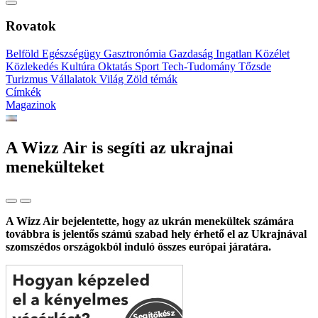
Rovatok
Belföld
Egészségügy
Gasztronómia
Gazdaság
Ingatlan
Közélet
Közlekedés
Kultúra
Oktatás
Sport
Tech-Tudomány
Tőzsde
Turizmus
Vállalatok
Világ
Zöld témák
Címkék
Magazinok
A Wizz Air is segíti az ukrajnai
menekülteket
A Wizz Air bejelentette, hogy az ukrán menekültek számára
továbbra is jelentős számú szabad hely érhető el az Ukrajnával
szomszédos országokból induló összes európai járatára.