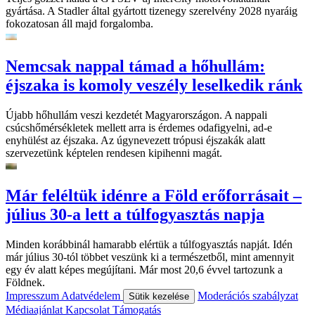
gyártása. A Stadler által gyártott tizenegy szerelvény 2028 nyaráig
fokozatosan áll majd forgalomba.
Nemcsak nappal támad a hőhullám:
éjszaka is komoly veszély leselkedik ránk
Újabb hőhullám veszi kezdetét Magyarországon. A nappali
csúcshőmérsékletek mellett arra is érdemes odafigyelni, ad-e
enyhülést az éjszaka. Az úgynevezett trópusi éjszakák alatt
szervezetünk képtelen rendesen kipihenni magát.
Már feléltük idénre a Föld erőforrásait –
július 30-a lett a túlfogyasztás napja
Minden korábbinál hamarabb elértük a túlfogyasztás napját. Idén
már július 30-tól többet veszünk ki a természetből, mint amennyit
egy év alatt képes megújítani. Már most 20,6 évvel tartozunk a
Földnek.
Impresszum
Adatvédelem
Moderációs szabályzat
Sütik kezelése
Médiaajánlat
Kapcsolat
Támogatás