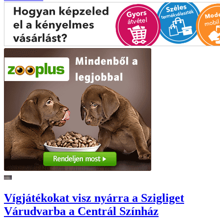
Vígjátékokat visz nyárra a Szigliget
Várudvarba a Centrál Színház