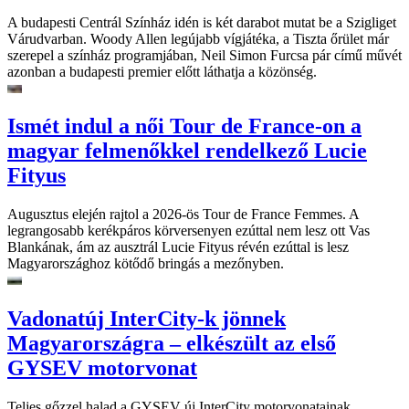
A budapesti Centrál Színház idén is két darabot mutat be a Szigliget
Várudvarban. Woody Allen legújabb vígjátéka, a Tiszta őrület már
szerepel a színház programjában, Neil Simon Furcsa pár című művét
azonban a budapesti premier előtt láthatja a közönség.
Ismét indul a női Tour de France-on a
magyar felmenőkkel rendelkező Lucie
Fityus
Augusztus elején rajtol a 2026-ös Tour de France Femmes. A
legrangosabb kerékpáros körversenyen ezúttal nem lesz ott Vas
Blankának, ám az ausztrál Lucie Fityus révén ezúttal is lesz
Magyarországhoz kötődő bringás a mezőnyben.
Vadonatúj InterCity-k jönnek
Magyarországra – elkészült az első
GYSEV motorvonat
Teljes gőzzel halad a GYSEV új InterCity motorvonatainak