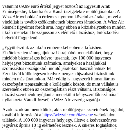
valamint 69,99 euró értékű jegyet biztosít az Egyesült Arab
Emírségekbe, Izlandra és a Kanári-szigetekre repülő járatokra. A
Wizz Air weboldalán érdemes nyomon követni az árakat, mivel a
viteldíjak is tovább csökkenhetnek bizonyos járatokon. A Wizz Air
kiemelt figyelmet fordít arra, hogy ebben a krízishelyzetben minden
ukrán menekült hozzájusson az elérhető utazáshoz, tartózkodási
helyétől függetlenül.
Együttérzünk az ukrán emberekkel ebben a krízisben.
Elkötelezetten támogatjuk az Ukrajnából menekülőket, hogy
mielőbb biztonságos helyre jussanak, így 100 000 ingyenes
helyjegyet biztosítunk számukra, amelyeket a hazájukkal
szomszédos országokból induló járatokon használhatnak fel.
Ezenkívül különlegesen kedvezményes díjszabást biztosítunk
minden más járatunkon. Már eddig is nagyszerű humanitárius
összefogást tapasztaltunk a kollégáink között, de mint vállalat is
szeretnénk ebben az összefogásban részt vállalni. Biztonságos
utazást szeretnénk nyújtani a menekülni kényszerülők számára
–
nyilatkozta Váradi József, a Wizz Air vezérigazgatója.
Azok az ukrán menekültek, akik repülőjegyet szeretnének foglalni,
további információt a
https://wizzair.com/#/rescue
weboldalon
találnak. A 100 000 ingyenes helyjegy, illetve a kedvezményes
jegyárak április 10-ig elérhetőek lesznek. A sikeres foglaláshoz