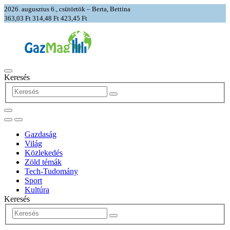
2026. augusztus 6., csütörtök – Berta, Bettina
363,03 Ft
314,48 Ft
423,45 Ft
Keresés
Gazdaság
Világ
Közlekedés
Zöld témák
Tech-Tudomány
Sport
Kultúra
Keresés