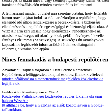
szükséges az ukrán útlevél vagy személyi igazolvány száma, és ezen
iratokat a felszállás előtt minden esetben fel is kell mutatni.
A légitársaság minden ügyfelét arra szeretné biztatni, hogy legalább
három órával a járat indulása előtt tartózkodjon a repülőtéren, hogy
elegendő idő álljon rendelkezésre a becsekkolásra, a biztonsági
ellenőrzésre és a repülőtéri egészségügyi és biztonsági eljárásokra. A
Wizz Air arra kéri utasait, hogy ellenőrizzék, rendelkeznek-e az
utazáshoz szükséges úti okmányokkal, például érvényes útlevéllel,
érvényes vízummal (ha szükséges). A szükséges úti okmányokkal
kapcsolatos legfrissebb információkért érdemes ellátogatni a
célország hivatalos honlapjára.
Nincs fennakadás a budapesti repülőtéren
Zavartalanul zajlik a forgalom a Liszt Ferenc Nemzetközi
Repülőtéren; a felfüggesztett ukrajnai és orosz járatok kivételével
minden célállomásra a menetrendnek megfelelően közlekednek a
légi járatok
.
GazMag
4 éve
A borítókép forrása: Wizz Air
Közlekedés
Vállalatok
légi közlekedés
repülés
Ukrajna
ukrajnai
háború
Wizz Air
Itt állíthatja be, hogy a GazMag az elsők között legyen a Google-
találatokban.