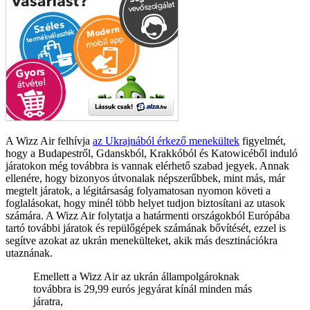
A Wizz Air felhívja
az Ukrajnából érkező menekültek
figyelmét,
hogy a Budapestről, Gdanskból, Krakkóból és Katowicéből induló
járatokon még továbbra is vannak elérhető szabad jegyek. Annak
ellenére, hogy bizonyos útvonalak népszerűbbek, mint más, már
megtelt járatok, a légitársaság folyamatosan nyomon követi a
foglalásokat, hogy minél több helyet tudjon biztosítani az utasok
számára. A Wizz Air folytatja a határmenti országokból Európába
tartó további járatok és repülőgépek számának bővítését, ezzel is
segítve azokat az ukrán menekülteket, akik más desztinációkra
utaznának.
Emellett a Wizz Air az ukrán állampolgároknak
továbbra is 29,99 eurós jegyárat kínál minden más
járatra,