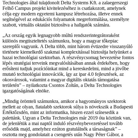
Technologies által tulajdonolt Delta Systems Kft. a zalaegerszegi
Felhő Campus projekt kivitelezéséhez is csatlakozott, amelynek
célja egy modern egyetemi kampusz létrehozása, illetve ennek
segítségével az edukációs folyamatok megreformálása, személyre
szabott, virtuális oktatást biztosítva a hallgatók számára.
Az ország egyik legnagyobb múltú rendszerintegrátoraként
különös megtiszteltetés számunkra, hogy a magyar tőkepiac
szereplői vagyunk. A Delta több, mint három évtizedre visszanyúló
története kiemelkedő szakmai komplexitással biztosítja helyünket a
hazai technológiai szektorban. A részvénycsomag bevezetése fontos
lépés stratégiai terveink megvalósításában annak érdekében, hogy
erősíteni tudjuk pozícióinkat mind a kereskedelmi, mind a jövőbe
mutató technológiai innovációk, így az ipar 4.0 fejlesztések, az
okosvárosok, valamint a magyar digitális oktatás támogatása
területén
– nyilatkozta Csontos Zoltán, a Delta Technologies
igazgatóságának elnöke.
Mindig örömteli számunkra, amikor a hagyományos szektorok
mellett az olyan, fiatalabb szektorok súlya is növekszik a Budapesti
Értéktőzsdén, mint az informatika, hiszen ezzel színesedik a
palettánk. Ugyan a Delta Technologies már 2019 óta köztünk van,
de jelenlétük a mai naptól induló részvénybevezetéssel tovább
erősödik majd, amelyhez ezúton gratulálnék a társaságnak
–
osztotta meg gondolatait a csengetés után Nagy Péter Gábor, a