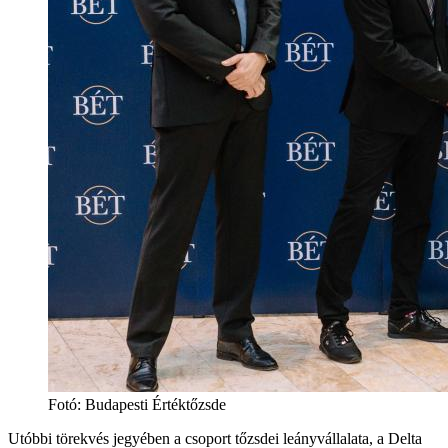
Fotó: Budapesti Értéktőzsde
Utóbbi törekvés jegyében a csoport tőzsdei leányvállalata, a Delta