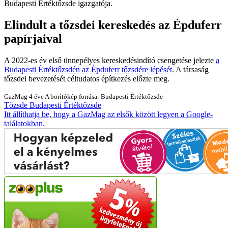
Budapesti Értéktőzsde igazgatója.
Elindult a tőzsdei kereskedés az Épduferr
papírjaival
A 2022-es év első ünnepélyes kereskedésindító csengetése jelezte
a
Budapesti Értéktőzsdén az Épduferr tőzsdére lépését
. A társaság
tőzsdei bevezetését céltudatos építkezés előzte meg.
GazMag
4 éve
A borítókép forrása: Budapesti Értéktőzsde
Tőzsde
Budapesti Értéktőzsde
Itt állíthatja be, hogy a GazMag az elsők között legyen a Google-
találatokban.