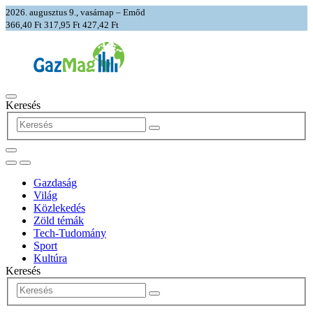
2026. augusztus 9., vasárnap – Emőd
366,40 Ft
317,95 Ft
427,42 Ft
Keresés
Gazdaság
Világ
Közlekedés
Zöld témák
Tech-Tudomány
Sport
Kultúra
Keresés