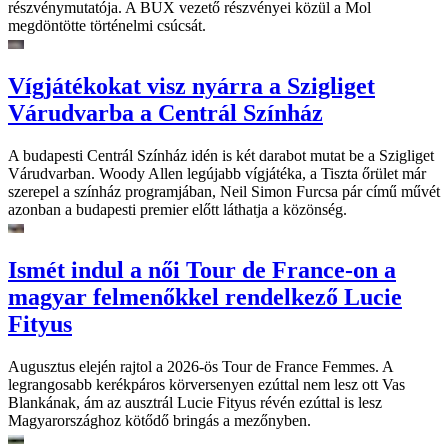
részvénymutatója. A BUX vezető részvényei közül a Mol
megdöntötte történelmi csúcsát.
Vígjátékokat visz nyárra a Szigliget
Várudvarba a Centrál Színház
A budapesti Centrál Színház idén is két darabot mutat be a Szigliget
Várudvarban. Woody Allen legújabb vígjátéka, a Tiszta őrület már
szerepel a színház programjában, Neil Simon Furcsa pár című művét
azonban a budapesti premier előtt láthatja a közönség.
Ismét indul a női Tour de France-on a
magyar felmenőkkel rendelkező Lucie
Fityus
Augusztus elején rajtol a 2026-ös Tour de France Femmes. A
legrangosabb kerékpáros körversenyen ezúttal nem lesz ott Vas
Blankának, ám az ausztrál Lucie Fityus révén ezúttal is lesz
Magyarországhoz kötődő bringás a mezőnyben.