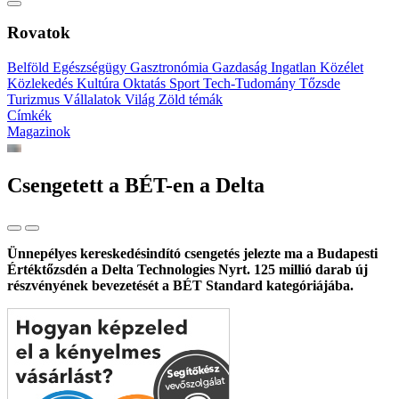
Rovatok
Belföld
Egészségügy
Gasztronómia
Gazdaság
Ingatlan
Közélet
Közlekedés
Kultúra
Oktatás
Sport
Tech-Tudomány
Tőzsde
Turizmus
Vállalatok
Világ
Zöld témák
Címkék
Magazinok
Csengetett a BÉT-en a Delta
Ünnepélyes kereskedésindító csengetés jelezte ma a Budapesti
Értéktőzsdén a Delta Technologies Nyrt. 125 millió darab új
részvényének bevezetését a BÉT Standard kategóriájába.