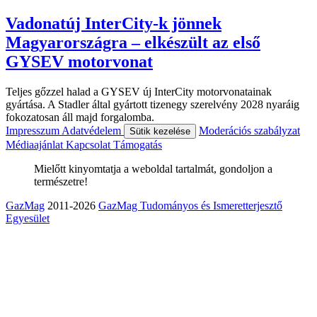
Vadonatúj InterCity-k jönnek
Magyarországra – elkészült az első
GYSEV motorvonat
Teljes gőzzel halad a GYSEV új InterCity motorvonatainak
gyártása. A Stadler által gyártott tizenegy szerelvény 2028 nyaráig
fokozatosan áll majd forgalomba.
Impresszum
Adatvédelem
Moderációs szabályzat
Sütik kezelése
Médiaajánlat
Kapcsolat
Támogatás
Mielőtt kinyomtatja a weboldal tartalmát, gondoljon a
természetre!
GazMag
2011-2026
GazMag Tudományos és Ismeretterjesztő
Egyesület