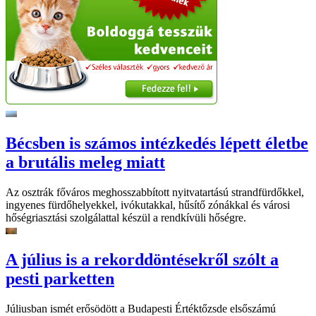
Bécsben is számos intézkedés lépett életbe
a brutális meleg miatt
Az osztrák főváros meghosszabbított nyitvatartású strandfürdőkkel,
ingyenes fürdőhelyekkel, ivókutakkal, hűsítő zónákkal és városi
hőségriasztási szolgálattal készül a rendkívüli hőségre.
A július is a rekorddöntésekről szólt a
pesti parketten
Júliusban ismét erősödött a Budapesti Értéktőzsde elsőszámú