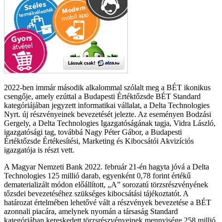
2022-ben immár második alkalommal szólalt meg a BÉT ikonikus
csengője, amely ezúttal a Budapesti Értéktőzsde BÉT Standard
kategóriájában jegyzett informatikai vállalat, a Delta Technologies
Nyrt. új részvényeinek bevezetését jelezte. Az eseményen Bodzási
Gergely, a Delta Technologies Igazgatóságának tagja, Vidra László,
igazgatósági tag, továbbá Nagy Péter Gábor, a Budapesti
Értéktőzsde Értékesítési, Marketing és Kibocsátói Akvizíciós
igazgatója is részt vett.
A Magyar Nemzeti Bank 2022. február 21-én hagyta jóvá a Delta
Technologies 125 millió darab, egyenként 0,78 forint értékű
dematerializált módon előállított, „A” sorozatú törzsrészvényének
tőzsdei bevezetéséhez szükséges kibocsátási tájékoztatót. A
határozat értelmében lehetővé vált a részvények bevezetése a BÉT
azonnali piacára, amelynek nyomán a társaság Standard
kategóriában kereskedett törzsrészvényeinek mennyisége 258 millió