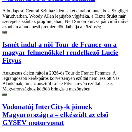
A budapesti Centrál Színház idén is két darabot mutat be a Szigliget
Várudvarban. Woody Allen legújabb vígjátéka, a Tiszta őrület már
szerepel a színház programjában, Neil Simon Furcsa pár című művét
azonban a budapesti premier előtt láthatja a közönség.
Ismét indul a női Tour de France-on a
magyar felmenőkkel rendelkező Lucie
Fityus
Augusztus elején rajtol a 2026-ös Tour de France Femmes. A
legrangosabb kerékpáros körversenyen ezúttal nem lesz ott Vas
Blankának, ám az ausztrál Lucie Fityus révén ezúttal is lesz
Magyarországhoz kötődő bringás a mezőnyben.
Vadonatúj InterCity-k jönnek
Magyarországra – elkészült az első
GYSEV motorvonat