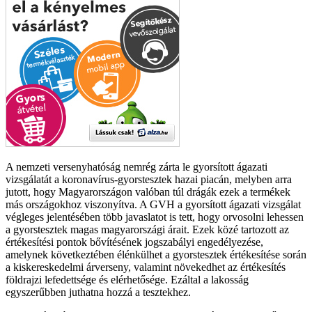
A nemzeti versenyhatóság nemrég zárta le gyorsított ágazati
vizsgálatát a koronavírus-gyorstesztek hazai piacán, melyben arra
jutott, hogy Magyarországon valóban túl drágák ezek a termékek
más országokhoz viszonyítva. A GVH a gyorsított ágazati vizsgálat
végleges jelentésében több javaslatot is tett, hogy orvosolni lehessen
a gyorstesztek magas magyarországi árait. Ezek közé tartozott az
értékesítési pontok bővítésének jogszabályi engedélyezése,
amelynek következtében élénkülhet a gyorstesztek értékesítése során
a kiskereskedelmi árverseny, valamint növekedhet az értékesítés
földrajzi lefedettsége és elérhetősége. Ezáltal a lakosság
egyszerűbben juthatna hozzá a tesztekhez.