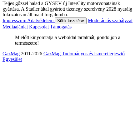
Teljes gőzzel halad a GYSEV új InterCity motorvonatainak
gyártása. A Stadler által gyártott tizenegy szerelvény 2028 nyaráig
fokozatosan áll majd forgalomba.
Impresszum
Adatvédelem
Moderációs szabályzat
Sütik kezelése
Médiaajánlat
Kapcsolat
Támogatás
Mielőtt kinyomtatja a weboldal tartalmát, gondoljon a
természetre!
GazMag
2011-2026
GazMag Tudományos és Ismeretterjesztő
Egyesület