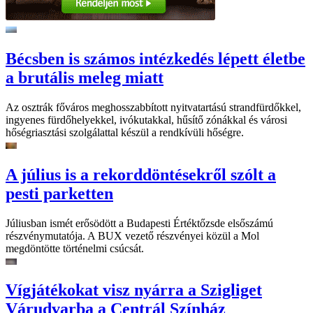
Bécsben is számos intézkedés lépett életbe
a brutális meleg miatt
Az osztrák főváros meghosszabbított nyitvatartású strandfürdőkkel,
ingyenes fürdőhelyekkel, ivókutakkal, hűsítő zónákkal és városi
hőségriasztási szolgálattal készül a rendkívüli hőségre.
A július is a rekorddöntésekről szólt a
pesti parketten
Júliusban ismét erősödött a Budapesti Értéktőzsde elsőszámú
részvénymutatója. A BUX vezető részvényei közül a Mol
megdöntötte történelmi csúcsát.
Vígjátékokat visz nyárra a Szigliget
Várudvarba a Centrál Színház