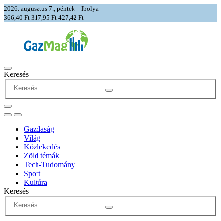
2026. augusztus 7., péntek – Ibolya
366,40 Ft
317,95 Ft
427,42 Ft
Keresés
Gazdaság
Világ
Közlekedés
Zöld témák
Tech-Tudomány
Sport
Kultúra
Keresés