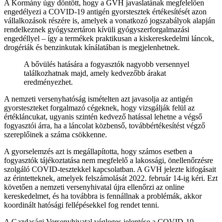
A Kormány úgy döntött, hogy a GVH javaslatának megfelelően
engedélyezi a COVID-19 antigén gyorstesztek értékesítését azon
vállalkozások részére is, amelyek a vonatkozó jogszabályok alapján
rendelkeznek gyógyszertáron kívüli gyógyszerforgalmazási
engedéllyel – így a termékek praktikusan a kiskereskedelmi láncok,
drogériák és benzinkutak kínálatában is megjelenhetnek.
A bővülés hatására a fogyasztók nagyobb versennyel
találkozhatnak majd, amely kedvezőbb árakat
eredményezhet.
A nemzeti versenyhatóság ismételten azt javasolja az antigén
gyorsteszteket forgalmazó cégeknek, hogy vizsgálják felül az
értékláncukat, ugyanis szintén kedvező hatással lehetne a végső
fogyasztói árra, ha a láncolat közbenső, továbbértékesítést végző
szereplőinek a száma csökkenne.
A gyorselemzés azt is megállapította, hogy számos esetben a
fogyasztók tájékoztatása nem megfelelő a lakossági, önellenőrzésre
szolgáló COVID-tesztekkel kapcsolatban. A GVH jelezte kifogásait
az érintetteknek, amelyek felszámolását 2022. február 14-ig kéri. Ezt
követően a nemzeti versenyhivatal újra ellenőrzi az online
kereskedelmet, és ha továbbra is fennállnak a problémák, akkor
koordinált hatósági fellépésekkel fog rendet tenni.
A Gazdasági Versenyhivatal végleges jelentése a COVID-19