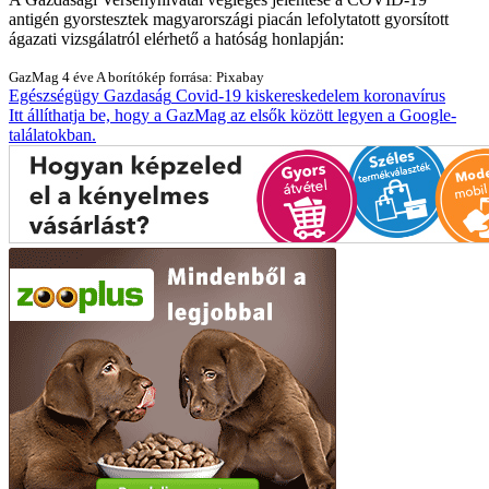
antigén gyorstesztek magyarországi piacán lefolytatott gyorsított
ágazati vizsgálatról elérhető a hatóság honlapján:
GazMag
4 éve
A borítókép forrása: Pixabay
Egészségügy
Gazdaság
Covid-19
kiskereskedelem
koronavírus
Itt állíthatja be, hogy a GazMag az elsők között legyen a Google-
találatokban.