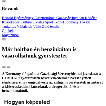
Rovatok
Belföld
Egészségügy
Gasztronómia
Gazdaság
Ingatlan
Közélet
Közlekedés
Kultúra
Oktatás
Sport
Tech-Tudomány
Tőzsde
Turizmus
Vállalatok
Világ
Zöld témák
Címkék
Magazinok
Már boltban én benzinkúton is
vásárolhatunk gyorstesztet
A Kormány elfogadta a Gazdasági Versenyhivatal javaslatát a
COVID-19 gyorstesztek kiskereskedelmi árversenyének
élénkítésére, így engedélyezte az antigén gyorstesztek árusítását
a kiskereskedelmi láncoknál, a drogériáknál és a
benzinkutaknál.