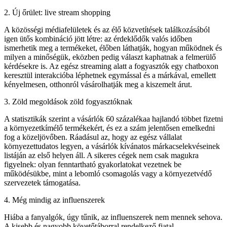
2. Új őrület: live stream shopping
A közösségi médiafelületek és az élő közvetítések találkozásából
igen ütős kombináció jött létre: az érdeklődők valós időben
ismerhetik meg a termékeket, élőben láthatják, hogyan működnek és
milyen a minőségük, eközben pedig választ kaphatnak a felmerülő
kérdésekre is. Az egész streaming alatt a fogyasztók egy chatboxon
keresztül interakcióba léphetnek egymással és a márkával, emellett
kényelmesen, otthonról vásárolhatják meg a kiszemelt árut.
3. Zöld megoldások zöld fogyasztóknak
A statisztikák szerint a vásárlók 60 százalékaa hajlandó többet fizetni
a környezetkímélő termékekért, és ez a szám jelentősen emelkedni
fog a közeljövőben. Ráadásul az, hogy az egész vállalat
környezettudatos legyen, a vásárlók kívánatos márkacselekvéseinek
listáján az első helyen áll. A sikeres cégek nem csak magukra
figyelnek: olyan fenntartható gyakorlatokat vezetnek be
működésükbe, mint a lebomló csomagolás vagy a környezetvédő
szervezetek támogatása.
4. Még mindig az influenszerek
Hiába a fanyalgók, úgy tűnik, az influenszerek nem mennek sehova.
A kisebb és nagyobb követőtáborral rendelkező fiatal