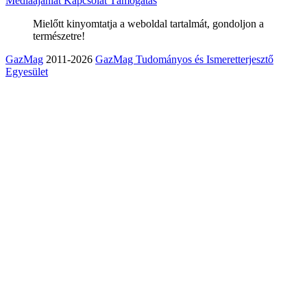
Médiaajánlat
Kapcsolat
Támogatás
Mielőtt kinyomtatja a weboldal tartalmát, gondoljon a
természetre!
GazMag
2011-2026
GazMag Tudományos és Ismeretterjesztő
Egyesület