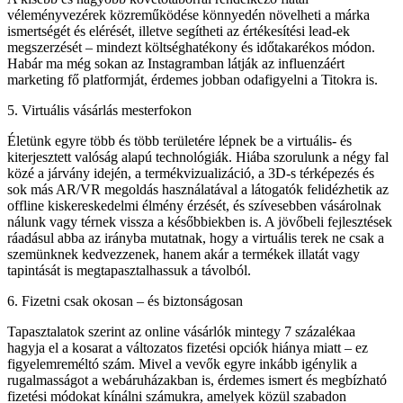
véleményvezérek közreműködése könnyedén növelheti a márka
ismertségét és elérését, illetve segítheti az értékesítési lead-ek
megszerzését – mindezt költséghatékony és időtakarékos módon.
Habár ma még sokan az Instagramban látják az influenzáért
marketing fő platformját, érdemes jobban odafigyelni a Titokra is.
5. Virtuális vásárlás mesterfokon
Életünk egyre több és több területére lépnek be a virtuális- és
kiterjesztett valóság alapú technológiák. Hiába szorulunk a négy fal
közé a járvány idején, a termékvizualizáció, a 3D-s térképezés és
sok más AR/VR megoldás használatával a látogatók felidézhetik az
offline kiskereskedelmi élmény érzését, és szívesebben vásárolnak
nálunk vagy térnek vissza a későbbiekben is. A jövőbeli fejlesztések
ráadásul abba az irányba mutatnak, hogy a virtuális terek ne csak a
szemünknek kedvezzenek, hanem akár a termékek illatát vagy
tapintását is megtapasztalhassuk a távolból.
6. Fizetni csak okosan – és biztonságosan
Tapasztalatok szerint az online vásárlók mintegy 7 százalékaa
hagyja el a kosarat a változatos fizetési opciók hiánya miatt – ez
figyelemreméltó szám. Mivel a vevők egyre inkább igénylik a
rugalmasságot a webáruházakban is, érdemes ismert és megbízható
fizetési módokat kínálni számukra, amelyek közül szabadon