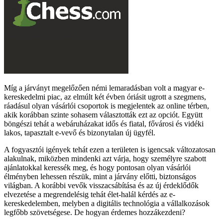
Míg a járványt megelőzően némi lemaradásban volt a magyar e-
kereskedelmi piac, az elmúlt két évben óriásit ugrott a szegmens,
ráadásul olyan vásárlói csoportok is megjelentek az online térben,
akik korábban szinte sohasem választották ezt az opciót. Együtt
böngészi tehát a webáruházakat idős és fiatal, fővárosi és vidéki
lakos, tapasztalt e-vevő és bizonytalan új ügyfél.
A fogyasztói igények tehát ezen a területen is igencsak változatosan
alakulnak, miközben mindenki azt várja, hogy személyre szabott
ajánlatokkal keressék meg, és hogy pontosan olyan vásárlói
élményben lehessen részük, mint a járvány előtti, biztonságos
világban. A korábbi vevők visszacsábítása és az új érdeklődők
elvezetése a megrendelésig tehát élet-halál kérdés az e-
kereskedelemben, melyben a digitális technológia a vállalkozások
legfőbb szövetségese. De hogyan érdemes hozzákezdeni?