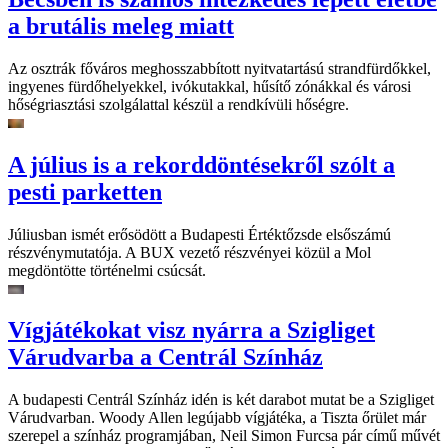
a brutális meleg miatt
Az osztrák főváros meghosszabbított nyitvatartású strandfürdőkkel,
ingyenes fürdőhelyekkel, ivókutakkal, hűsítő zónákkal és városi
hőségriasztási szolgálattal készül a rendkívüli hőségre.
A július is a rekorddöntésekről szólt a
pesti parketten
Júliusban ismét erősödött a Budapesti Értéktőzsde elsőszámú
részvénymutatója. A BUX vezető részvényei közül a Mol
megdöntötte történelmi csúcsát.
Vígjátékokat visz nyárra a Szigliget
Várudvarba a Centrál Színház
A budapesti Centrál Színház idén is két darabot mutat be a Szigliget
Várudvarban. Woody Allen legújabb vígjátéka, a Tiszta őrület már
szerepel a színház programjában, Neil Simon Furcsa pár című művét