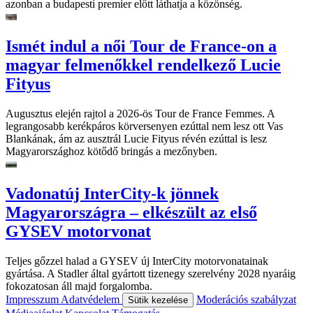
azonban a budapesti premier előtt láthatja a közönség.
Ismét indul a női Tour de France-on a
magyar felmenőkkel rendelkező Lucie
Fityus
Augusztus elején rajtol a 2026-ös Tour de France Femmes. A
legrangosabb kerékpáros körversenyen ezúttal nem lesz ott Vas
Blankának, ám az ausztrál Lucie Fityus révén ezúttal is lesz
Magyarországhoz kötődő bringás a mezőnyben.
Vadonatúj InterCity-k jönnek
Magyarországra – elkészült az első
GYSEV motorvonat
Teljes gőzzel halad a GYSEV új InterCity motorvonatainak
gyártása. A Stadler által gyártott tizenegy szerelvény 2028 nyaráig
fokozatosan áll majd forgalomba.
Impresszum
Adatvédelem
Moderációs szabályzat
Sütik kezelése