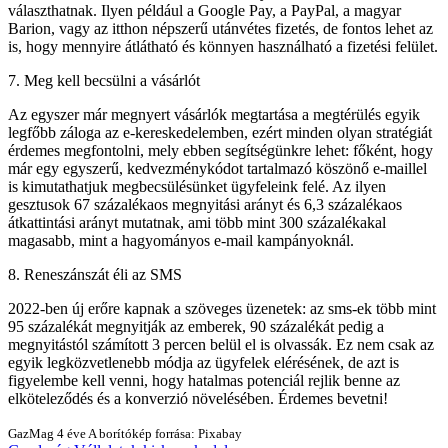
választhatnak. Ilyen például a Google Pay, a PayPal, a magyar
Barion, vagy az itthon népszerű utánvétes fizetés, de fontos lehet az
is, hogy mennyire átlátható és könnyen használható a fizetési felület.
7. Meg kell becsülni a vásárlót
Az egyszer már megnyert vásárlók megtartása a megtérülés egyik
legfőbb záloga az e-kereskedelemben, ezért minden olyan stratégiát
érdemes megfontolni, mely ebben segítségünkre lehet: főként, hogy
már egy egyszerű, kedvezménykódot tartalmazó köszönő e-maillel
is kimutathatjuk megbecsülésünket ügyfeleink felé. Az ilyen
gesztusok 67 százalékaos megnyitási arányt és 6,3 százalékaos
átkattintási arányt mutatnak, ami több mint 300 százalékakal
magasabb, mint a hagyományos e-mail kampányoknál.
8. Reneszánszát éli az SMS
2022-ben új erőre kapnak a szöveges üzenetek: az sms-ek több mint
95 százalékát megnyitják az emberek, 90 százalékát pedig a
megnyitástól számított 3 percen belül el is olvassák. Ez nem csak az
egyik legközvetlenebb módja az ügyfelek elérésének, de azt is
figyelembe kell venni, hogy hatalmas potenciál rejlik benne az
elköteleződés és a konverzió növelésében. Érdemes bevetni!
GazMag
4 éve
A borítókép forrása: Pixabay