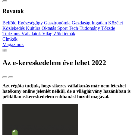
Rovatok
Belföld
Egészségügy
Gasztronómia
Gazdaság
Ingatlan
Közélet
Közlekedés
Kultúra
Oktatás
Sport
Tech-Tudomány
Tőzsde
Turizmus
Vállalatok
Világ
Zöld témák
Címkék
Magazinok
Az e-kereskedelem éve lehet 2022
Azt régóta tudjuk, hogy sikeres vállalkozás már nem létezhet
hatékony online jelenlét nélkül, de a világjárvány hazánkban is
példátlan e-kereskedelem robbanást hozott magával.