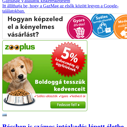
Gazdaság
Vállalatok
kiskereskedelem
Itt állíthatja be, hogy a GazMag az elsők között legyen a Google-
találatokban.
Bécsben is számos intézkedés lépett életbe