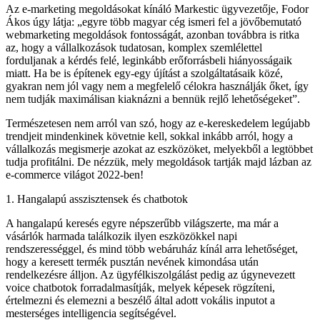
Az e-marketing megoldásokat kínáló Markestic ügyvezetője, Fodor
Ákos úgy látja: „egyre több magyar cég ismeri fel a jövőbemutató
webmarketing megoldások fontosságát, azonban továbbra is ritka
az, hogy a vállalkozások tudatosan, komplex szemlélettel
forduljanak a kérdés felé, leginkább erőforrásbeli hiányosságaik
miatt. Ha be is építenek egy-egy újítást a szolgáltatásaik közé,
gyakran nem jól vagy nem a megfelelő célokra használják őket, így
nem tudják maximálisan kiaknázni a bennük rejlő lehetőségeket”.
Természetesen nem arról van szó, hogy az e-kereskedelem legújabb
trendjeit mindenkinek követnie kell, sokkal inkább arról, hogy a
vállalkozás megismerje azokat az eszközöket, melyekből a legtöbbet
tudja profitálni. De nézzük, mely megoldások tartják majd lázban az
e-commerce világot 2022-ben!
1. Hangalapú asszisztensek és chatbotok
A hangalapú keresés egyre népszerűbb világszerte, ma már a
vásárlók harmada találkozik ilyen eszközökkel napi
rendszerességgel, és mind több webáruház kínál arra lehetőséget,
hogy a keresett termék pusztán nevének kimondása után
rendelkezésre álljon. Az ügyfélkiszolgálást pedig az úgynevezett
voice chatbotok forradalmasítják, melyek képesek rögzíteni,
értelmezni és elemezni a beszélő által adott vokális inputot a
mesterséges intelligencia segítségével.