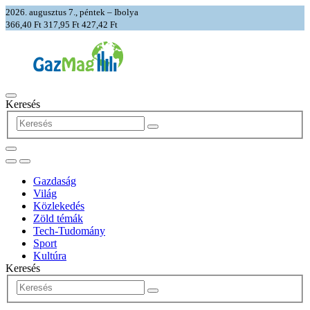
2026. augusztus 7., péntek – Ibolya
366,40 Ft
317,95 Ft
427,42 Ft
Keresés
Gazdaság
Világ
Közlekedés
Zöld témák
Tech-Tudomány
Sport
Kultúra
Keresés