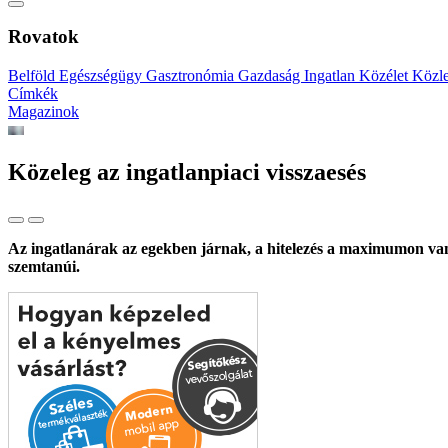
Rovatok
Belföld
Egészségügy
Gasztronómia
Gazdaság
Ingatlan
Közélet
Közl
Címkék
Magazinok
Közeleg az ingatlanpiaci visszaesés
Az ingatlanárak az egekben járnak, a hitelezés a maximumon van,
szemtanúi.