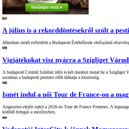
A július is a rekorddöntésekről szólt a pest
Júliusban ismét erősödött a Budapesti Értéktőzsde elsőszámú részvén
Vígjátékokat visz nyárra a Szigliget Váru
A budapesti Centrál Színház idén is két darabot mutat be a Szigliget
azonban a budapesti premier előtt láthatja a közönség.
Ismét indul a női Tour de France-on a mag
Augusztus elején rajtol a 2026-ös Tour de France Femmes. A legrango
kötődő bringás a mezőnyben.