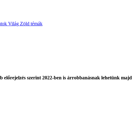
atok
Világ
Zöld témák
bb előrejelzés szerint 2022-ben is árrobbanásnak lehetünk majd