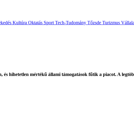
ekedés
Kultúra
Oktatás
Sport
Tech-Tudomány
Tőzsde
Turizmus
Vállal
 és hihetetlen mértékű állami támogatások fűtik a piacot. A legtö