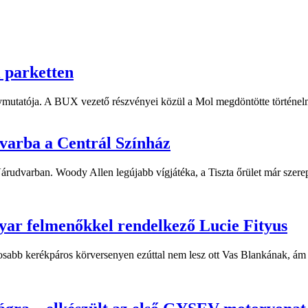
i parketten
ymutatója. A BUX vezető részvényei közül a Mol megdöntötte történelm
dvarba a Centrál Színház
 Várudvarban. Woody Allen legújabb vígjátéka, a Tiszta őrület már sze
yar felmenőkkel rendelkező Lucie Fityus
sabb kerékpáros körversenyen ezúttal nem lesz ott Vas Blankának, ám a