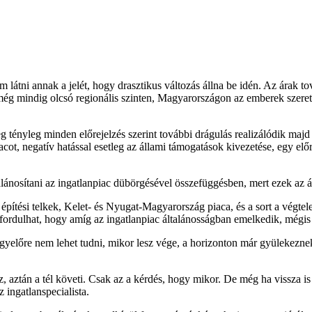
 látni annak a jelét, hogy drasztikus változás állna be idén. Az árak t
 még mindig olcsó regionális szinten, Magyarországon az emberek szere
eg tényleg minden előrejelzés szerint további drágulás realizálódik majd
acot, negatív hatással esetleg az állami támogatások kivezetése, egy el
alánosítani az ingatlanpiac dübörgésével összefüggésben, mert ezek az
 építési telkek, Kelet- és Nyugat-Magyarország piaca, és a sort a végtel
őfordulhat, hogy amíg az ingatlanpiac általánosságban emelkedik, még
egyelőre nem lehet tudni, mikor lesz vége, a horizonton már gyülekeznek
sz, aztán a tél követi. Csak az a kérdés, hogy mikor. De még ha vissza is
 ingatlanspecialista.