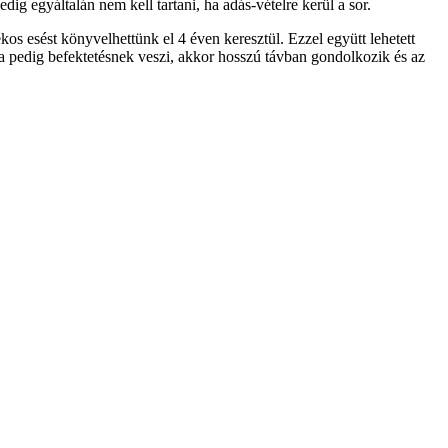
ig egyáltalán nem kell tartani, ha adás-vételre kerül a sor.
kos esést könyvelhettünk el 4 éven keresztül. Ezzel együtt lehetett
 ha pedig befektetésnek veszi, akkor hosszú távban gondolkozik és az