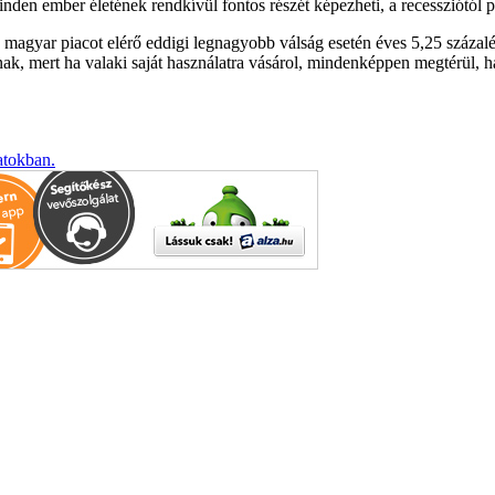
nden ember életének rendkívül fontos részét képezheti, a recessziótól ped
 a magyar piacot elérő eddigi legnagyobb válság esetén éves 5,25 százalé
oknak, mert ha valaki saját használatra vásárol, mindenképpen megtérül,
atokban.