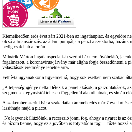
Kiemelkedően erős évet zárt 2021-ben az ingatlanpiac, és egyelőre nem
olcsó a finanszírozás, az állam pumpálja a pénzt a szektorba, hazánk
pedig csak hab a tortán.
Mlinárik Márton ingatlanspecialista szerint bár nem jövőbelátó, jelenl
fogalmazott, a koronavírus-járvány már aligha fogja összedönteni a pi
választások eredménye lehetne arra.
Felhívta ugyanakkor a figyelmet rá, hogy sok esetben nem szabad ált
A teljesség igénye nélkül létezik a panellakások, a garzonlakások, az
szegmensek egymástól teljesen függetlenül alakulhatnak, és simán el
A szakember szerint bár a szakadatlan áremelkedés már 7 éve tart és 
lassíthatja majd a piacot.
Ne legyenek illúzióink, a recesszió jönni fog, ahogy a nyarat is az ő
és bízom benne, hogy ez a jövőben is folytatódni fog
– fűzte hozzá az