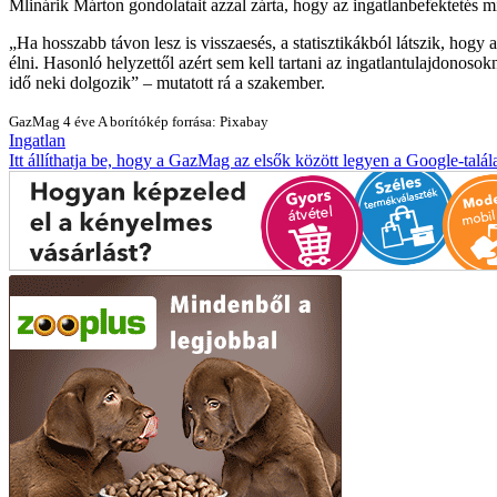
Mlinárik Márton gondolatait azzal zárta, hogy az ingatlanbefektetés mi
„Ha hosszabb távon lesz is visszaesés, a statisztikákból látszik, hogy
élni. Hasonló helyzettől azért sem kell tartani az ingatlantulajdonos
idő neki dolgozik” – mutatott rá a szakember.
GazMag
4 éve
A borítókép forrása: Pixabay
Ingatlan
Itt állíthatja be, hogy a GazMag az elsők között legyen a Google-talál