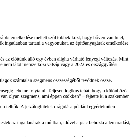
ovábbi emelkedése mellett szól többek közt, hogy bőven van hitel,
tik ingatlanban tartani a vagyonukat, az építőanyagárak emelkedése
 és az előttünk álló egy évben aligha várható lényegi változás. Mint
őre nem látott nemzetközi válság vagy a 2022-es országgyűlési
 átlagok számtalan szegmens összességéből tevődnek össze.
enségig lehetne folytatni. Teljesen logikus tehát, hogy a különböző
is van olyan szegmens, ami éppen csökken
– fejtette ki a szakember.
 a felhők. A jelzáloghitelek drágulása például egyértelműen
 estek az ingatlanárak a múltban, idővel a piac behozta a lemaradást,