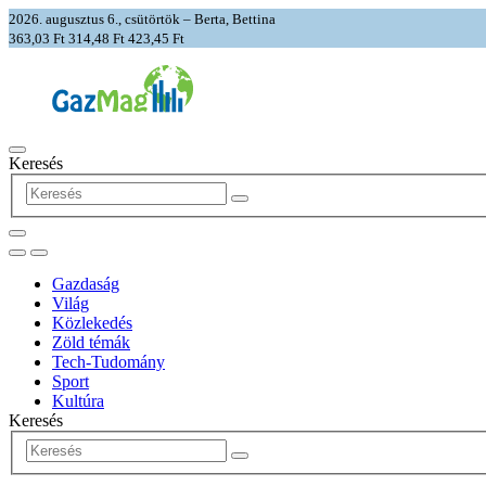
2026. augusztus 6., csütörtök – Berta, Bettina
363,03 Ft
314,48 Ft
423,45 Ft
Keresés
Gazdaság
Világ
Közlekedés
Zöld témák
Tech-Tudomány
Sport
Kultúra
Keresés