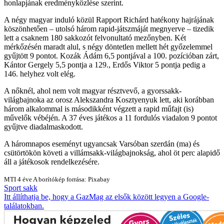
honlapjának eredményközlése szerint.
A négy magyar induló közül Rapport Richárd hatékony hajrájának
köszönhetően – utolsó három rapid-játszmáját megnyerve – tizedik
lett a csaknem 180 sakkozót felvonultató mezőnyben. Két
mérkőzésén maradt alul, s négy döntetlen mellett hét győzelemmel
gyűjtött 9 pontot. Kozák Ádám 6,5 pontjával a 100. pozícióban zárt,
Kántor Gergely 5,5 pontja a 129., Erdős Viktor 5 pontja pedig a
146. helyhez volt elég.
A nőknél, ahol nem volt magyar résztvevő, a gyorssakk-
világbajnoka az orosz Alekszandra Kosztyenyuk lett, aki korábban
három alkalommal is másodikként végzett a rapid műfajt (is)
művelők vébéjén. A 37 éves játékos a 11 fordulós viadalon 9 pontot
gyűjtve diadalmaskodott.
A háromnapos eseményt ugyancsak Varsóban szerdán (ma) és
csütörtökön követi a villámsakk-világbajnokság, ahol öt perc alapidő
áll a játékosok rendelkezésére.
MTI
4 éve
A borítókép forrása: Pixabay
Sport
sakk
Itt állíthatja be, hogy a GazMag az elsők között legyen a Google-
találatokban.