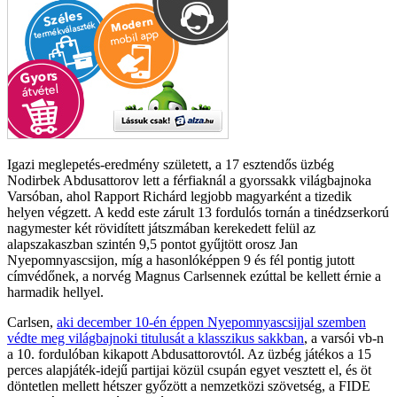
Igazi meglepetés-eredmény született, a 17 esztendős üzbég
Nodirbek Abdusattorov lett a férfiaknál a gyorssakk világbajnoka
Varsóban, ahol Rapport Richárd legjobb magyarként a tizedik
helyen végzett. A kedd este zárult 13 fordulós tornán a tinédzserkorú
nagymester két rövidített játszmában kerekedett felül az
alapszakaszban szintén 9,5 pontot gyűjtött orosz Jan
Nyepomnyascsijon, míg a hasonlóképpen 9 és fél pontig jutott
címvédőnek, a norvég Magnus Carlsennek ezúttal be kellett érnie a
harmadik hellyel.
Carlsen,
aki december 10-én éppen Nyepomnyascsijjal szemben
védte meg világbajnoki titulusát a klasszikus sakkban
, a varsói vb-n
a 10. fordulóban kikapott Abdusattorovtól. Az üzbég játékos a 15
perces alapjáték-idejű partijai közül csupán egyet vesztett el, és öt
döntetlen mellett hétszer győzött a nemzetközi szövetség, a FIDE