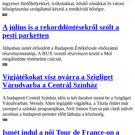
ingyenes fürdőhelyekkel, ivókutakkal, hűsítő zónákkal és városi
hőségriasztási szolgálattal készül a rendkívüli hőségre.
A július is a rekorddöntésekről szólt a
pesti parketten
Júliusban ismét erősödött a Budapesti Értéktőzsde elsőszámú
részvénymutatója. A BUX vezető részvényei közül a Mol
megdöntötte történelmi csúcsát.
Vígjátékokat visz nyárra a Szigliget
Várudvarba a Centrál Színház
A budapesti Centrál Színház idén is két darabot mutat be a Szigliget
Várudvarban. Woody Allen legújabb vígjátéka, a Tiszta őrület már
szerepel a színház programjában, Neil Simon Furcsa pár című művét
azonban a budapesti premier előtt láthatja a közönség.
Ismét indul a női Tour de France-on a