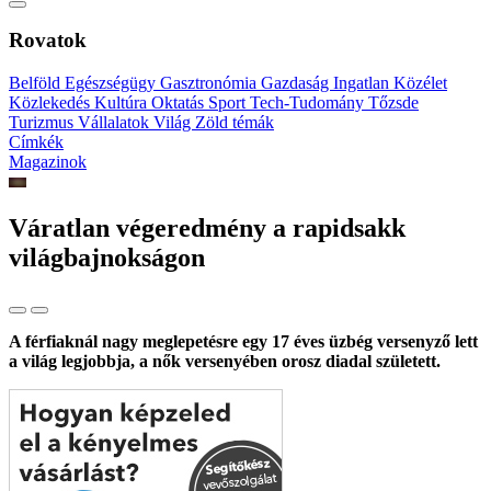
Rovatok
Belföld
Egészségügy
Gasztronómia
Gazdaság
Ingatlan
Közélet
Közlekedés
Kultúra
Oktatás
Sport
Tech-Tudomány
Tőzsde
Turizmus
Vállalatok
Világ
Zöld témák
Címkék
Magazinok
Váratlan végeredmény a rapidsakk
világbajnokságon
A férfiaknál nagy meglepetésre egy 17 éves üzbég versenyző lett
a világ legjobbja, a nők versenyében orosz diadal született.