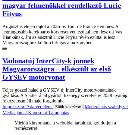
magyar felmenőkkel rendelkező Lucie
Fityus
Augusztus elején rajtol a 2026-ös Tour de France Femmes. A
legrangosabb kerékpáros körversenyen ezúttal nem lesz ott Vas
Blankának, ám az ausztrál Lucie Fityus révén ezúttal is lesz
Magyarországhoz kötődő bringás a mezőnyben.
Vadonatúj InterCity-k jönnek
Magyarországra – elkészült az első
GYSEV motorvonat
Teljes gőzzel halad a GYSEV új InterCity motorvonatainak
gyártása. A Stadler által gyártott tizenegy szerelvény 2028 nyaráig
fokozatosan áll majd forgalomba.
Impresszum
Adatvédelem
Moderációs szabályzat
Sütik kezelése
Médiaajánlat
Kapcsolat
Támogatás
Mielőtt kinyomtatja a weboldal tartalmát, gondoljon a
természetre!