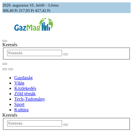
2026. augusztus 10., hétfő – Lőrinc
366,40 Ft
317,95 Ft
427,42 Ft
Keresés
Gazdaság
Világ
Közlekedés
Zöld témák
Tech-Tudomány
Sport
Kultúra
Keresés