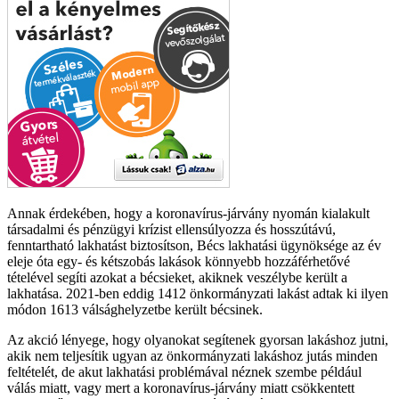
Annak érdekében, hogy a koronavírus-járvány nyomán kialakult
társadalmi és pénzügyi krízist ellensúlyozza és hosszútávú,
fenntartható lakhatást biztosítson, Bécs lakhatási ügynöksége az év
eleje óta egy- és kétszobás lakások könnyebb hozzáférhetővé
tételével segíti azokat a bécsieket, akiknek veszélybe került a
lakhatása. 2021-ben eddig 1412 önkormányzati lakást adtak ki ilyen
módon 1613 válsághelyzetbe került bécsinek.
Az akció lényege, hogy olyanokat segítenek gyorsan lakáshoz jutni,
akik nem teljesítik ugyan az önkormányzati lakáshoz jutás minden
feltételét, de akut lakhatási problémával néznek szembe például
válás miatt, vagy mert a koronavírus-járvány miatt csökkentett