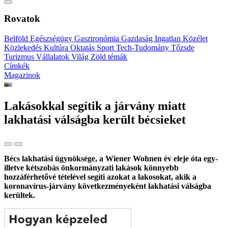
Rovatok
Belföld
Egészségügy
Gasztronómia
Gazdaság
Ingatlan
Közélet
Közlekedés
Kultúra
Oktatás
Sport
Tech-Tudomány
Tőzsde
Turizmus
Vállalatok
Világ
Zöld témák
Címkék
Magazinok
Lakásokkal segítik a járvány miatt
lakhatási válságba került bécsieket
Bécs lakhatási ügynöksége, a Wiener Wohnen év eleje óta egy-
illetve kétszobás önkormányzati lakások könnyebb
hozzáférhetővé tételével segíti azokat a lakosokat, akik a
koronavírus-járvány következményeként lakhatási válságba
kerültek.