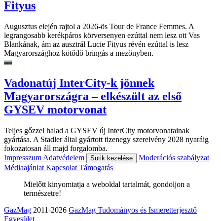
Fityus
Augusztus elején rajtol a 2026-ös Tour de France Femmes. A
legrangosabb kerékpáros körversenyen ezúttal nem lesz ott Vas
Blankának, ám az ausztrál Lucie Fityus révén ezúttal is lesz
Magyarországhoz kötődő bringás a mezőnyben.
Vadonatúj InterCity-k jönnek
Magyarországra – elkészült az első
GYSEV motorvonat
Teljes gőzzel halad a GYSEV új InterCity motorvonatainak
gyártása. A Stadler által gyártott tizenegy szerelvény 2028 nyaráig
fokozatosan áll majd forgalomba.
Impresszum
Adatvédelem
Moderációs szabályzat
Sütik kezelése
Médiaajánlat
Kapcsolat
Támogatás
Mielőtt kinyomtatja a weboldal tartalmát, gondoljon a
természetre!
GazMag
2011-2026
GazMag Tudományos és Ismeretterjesztő
Egyesület