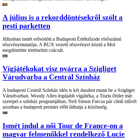
A július is a rekorddöntésekről szólt a
pesti parketten
Júliusban ismét erősödött a Budapesti Értéktőzsde elsőszámú
részvénymutatója. A BUX vezető részvényei közül a Mol
megdöntötte történelmi csúcsát.
Vígjátékokat visz nyárra a Szigliget
Várudvarba a Centrál Színház
A budapesti Centrál Színház idén is két darabot mutat be a Szigliget
Várudvarban. Woody Allen legújabb vígjátéka, a Tiszta őrület már
szerepel a színház programjában, Neil Simon Furcsa pár című művét
azonban a budapesti premier előtt láthatja a közönség.
Ismét indul a női Tour de France-on a
magyar felmenőkkel rendelkező Lucie