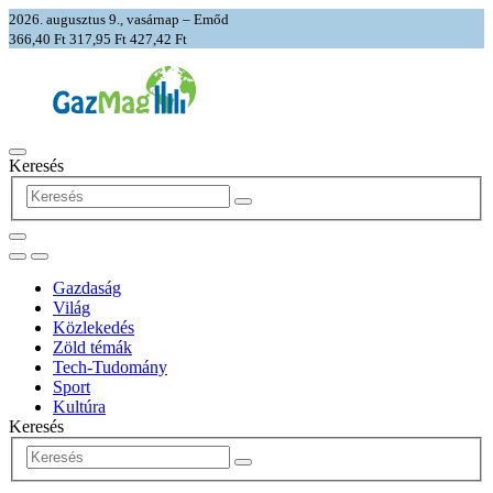
2026. augusztus 9., vasárnap – Emőd
366,40 Ft
317,95 Ft
427,42 Ft
Keresés
Gazdaság
Világ
Közlekedés
Zöld témák
Tech-Tudomány
Sport
Kultúra
Keresés