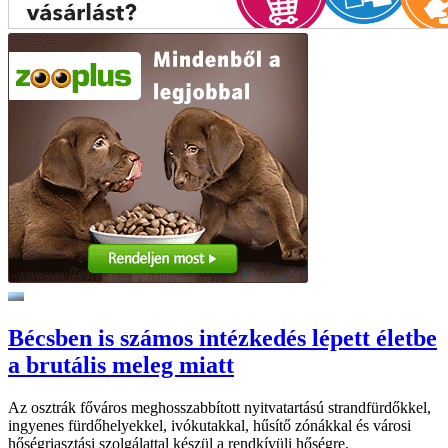
Bécsben is számos intézkedés lépett életbe
a brutális meleg miatt
Az osztrák főváros meghosszabbított nyitvatartású strandfürdőkkel,
ingyenes fürdőhelyekkel, ivókutakkal, hűsítő zónákkal és városi
hőségriasztási szolgálattal készül a rendkívüli hőségre.