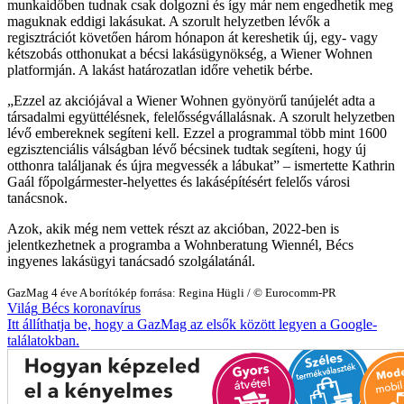
munkaidőben tudnak csak dolgozni és így már nem engedhetik meg
maguknak eddigi lakásukat. A szorult helyzetben lévők a
regisztrációt követően három hónapon át kereshetik új, egy- vagy
kétszobás otthonukat a bécsi lakásügynökség, a Wiener Wohnen
platformján. A lakást határozatlan időre vehetik bérbe.
Ezzel az akciójával a Wiener Wohnen gyönyörű tanújelét adta a
társadalmi együttélésnek, felelősségvállalásnak. A szorult helyzetben
lévő embereknek segíteni kell. Ezzel a programmal több mint 1600
egzisztenciális válságban lévő bécsinek tudtak segíteni, hogy új
otthonra találjanak és újra megvessék a lábukat
– ismertette Kathrin
Gaál főpolgármester-helyettes és lakásépítésért felelős városi
tanácsnok.
Azok, akik még nem vettek részt az akcióban, 2022-ben is
jelentkezhetnek a programba a Wohnberatung Wiennél, Bécs
ingyenes lakásügyi tanácsadó szolgálatánál.
GazMag
4 éve
A borítókép forrása: Regina Hügli / © Eurocomm-PR
Világ
Bécs
koronavírus
Itt állíthatja be, hogy a GazMag az elsők között legyen a Google-
találatokban.